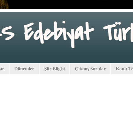
lar
Dönemler
Şiir Bilgisi
Çıkmış Sorular
Konu Tes