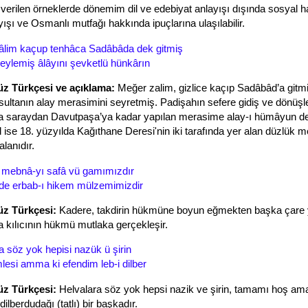
verilen örneklerde dönemim dil ve edebiyat anlayışı dışında sosyal ha
yışı ve Osmanlı mutfağı hakkında ipuçlarına ulaşılabilir.
âlim kaçup tenhâca Sadâbâda dek gitmiş
ylemiş âlâyını şevketlü hünkârın
 Türkçesi ve açıklama:
Meğer zalim, gizlice kaçıp Sadâbâd’a gitm
 sultanın alay merasimini seyretmiş. Padişahın sefere gidiş ve dönüşle
a saraydan Davutpaşa’ya kadar yapılan merasime alay-ı hümâyun den
ise 18. yüzyılda Kağıthane Deresi'nin iki tarafında yer alan düzlük m
alanıdır.
i mebnâ-yı safâ vü gamımızdır
de erbab-ı hikem mülzemimizdir
z Türkçesi:
Kadere, takdirin hükmüne boyun eğmekten başka çare 
a kılıcının hükmü mutlaka gerçekleşir.
a söz yok hepisi nazük ü şirin
esi amma ki efendim leb-i dilber
z Türkçesi:
Helvalara söz yok hepsi nazik ve şirin, tamamı hoş ama
ilberdudağı (tatlı) bir başkadır.