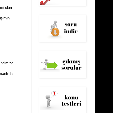
mi olan
işimin
kendimize
smanlı'da