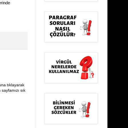
erinde
una tıklayarak
n sayfamızı sık