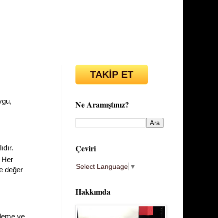
TAKİP ET
ygu,
Ne Aramıştınız?
Çeviri
ıdır.
. Her
Select Language
▼
ve değer
Hakkımda
ileme ve