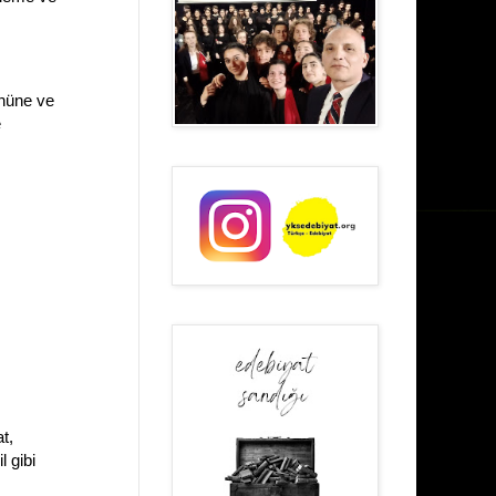
önüne ve
e
t,
 gibi