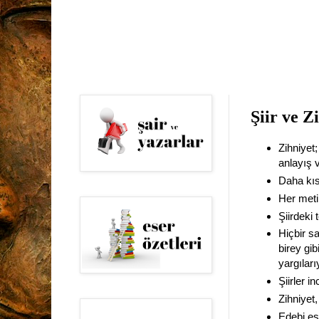
Şiir ve Z
Zihniyet;
anlayış 
Daha kıs
Her metin
Şiirdeki 
Hiçbir s
birey gi
yargılarıy
Şiirler i
Zihniyet
Edebi ese