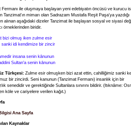
 Fermanı ile oluşmaya başlayan yeni edebiyatın öncüsü ve kurucu is
in Tanzimat'ın mimarı olan Sadrazam Mustafa Reşit Paşa'ya yazdığı
n alınan aşağıdaki dizeler Tanzimat ile başlayan sosyal ve siyasi değ
ı örneklerinden biridir.
at bizi olmuş iken zulme esir
 sanki idi kendimize bir zincir
nâmedir insana senin kânunun
 haddini Sultan’a senin kânunun
z Türkçesi:
Zulme esir olmuşken bizi azat ettin, cahilliğimiz sanki 
uz bir zincirdi. Seni kanunun (Tanzimat Fermanı) insanlık için bir
lık senedidir ve gerektiğinde Sultanlara sınırını bildirir. (Itıknâme: O
en köle ve cariyelere verilen kağıt.)
yfa
 Bilgisi Ana Sayfa
nılan Kaynaklar