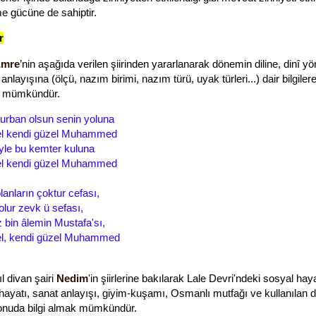
me gücüne de sahiptir.
r
Emre
’nin aşağıda verilen şiirinden yararlanarak dönemin diline, dinî y
anlayışına (ölçü, nazım birimi, nazım türü, uyak türleri...) dair bilgiler
 mümkündür.
urban olsun senin yoluna
el kendi güzel Muhammed
yle bu kemter kuluna
el kendi güzel Muhammed
anların çoktur cefası,
olur zevk ü sefası,
 bin âlemin Mustafa'sı,
el, kendi güzel Muhammed
l divan şairi
Nedim
'in şiirlerine bakılarak Lale Devri'ndeki sosyal haya
hayatı, sanat anlayışı, giyim-kuşamı, Osmanlı mutfağı ve kullanılan dil
onuda bilgi almak mümkündür.