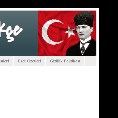
tleri
Eser Özetleri
Gizlilik Politikası