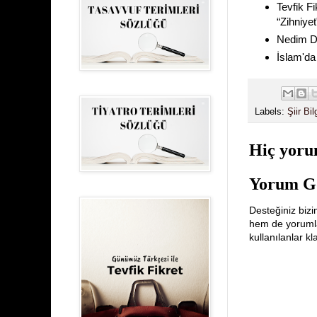
Tevfik Fi
“Zihniyet
Nedim Di
İslam'da 
Labels:
Şiir Bil
Hiç yoru
Yorum G
Desteğiniz bizi
hem de yorumlar
kullanılanlar k