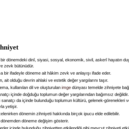
ihniyet
 bir dönemdeki dinî, siyasi, sosyal, ekonomik, sivil, askerî hayatın du
ve zevk bütünüdür.
a bir ifadeyle döneme ait hâkim zevk ve anlayışı ifade eder.
, ait olduğu devrin ahlaki ve estetik değer yargılarını taşır.
tema, kullanılan dil ve oluşturulan
imge
dünyası temelde zihniyete bağl
anatçı içinde doğduğu toplumun değer yargılarından bağımsız değildir
bi sanatçı da içinde bulunduğu toplumun kültürü, gelenek-görenekleri 
la yetişir.
ncelenirken dönemin zihniyeti hakkında birçok ipucu elde edilebilir.
, dönemden döneme değişim gösterir.
rler içinde bulunduğu zihniyetten etkilendiği gibi mevcut zihniyeti etk