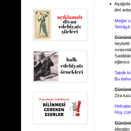
Aşağıda 
dinî anla
Meğer z
Temâşâ e
Günümüz
heybetli
sırasınd
Sadâbâd 
eğlence 
Takdir k
Bu bahs
Günümü
Zira kaz
Helvalar
Hoş cüml
Günümü
efendim d