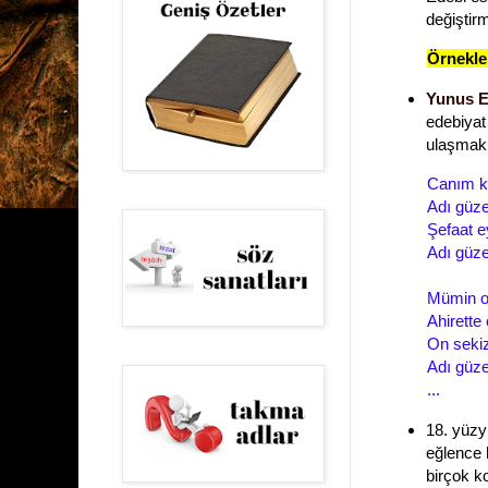
değiştir
Örnekle
Yunus 
edebiyat 
ulaşmak
Canım k
Adı güz
Şefaat e
Adı güz
Mümin ol
Ahirette 
On sekiz
Adı güz
...
18. yüzyı
eğlence 
birçok k