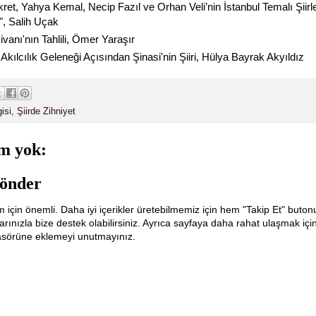
kret, Yahya Kemal, Necip Fazıl ve Orhan Veli’nin İstanbul Temalı Şiirl
", Salih Uçak
vanı'nın Tahlili, Ömer Yaraşır
Akılcılık Geleneği Açısından Şinasi'nin Şiiri, Hülya Bayrak Akyıldız
gisi
,
Şiirde Zihniyet
m yok:
önder
m için önemli. Daha iyi içerikler üretebilmemiz için hem "Takip Et" buton
ınızla bize destek olabilirsiniz. Ayrıca sayfaya daha rahat ulaşmak içi
lasörüne eklemeyi unutmayınız.