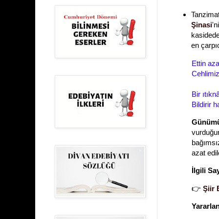
Tanzimat
Şinasi
'n
kasidede
en çarpıc
Ettin az
Cehlimiz
Bir ıtık
Bildirir
Günümü
vurduğum
bağımsız
azat edil
İlgili Sa
👉
Şiir
Yararla