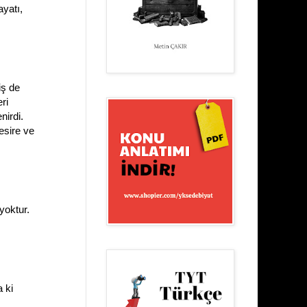
yatı,
iş de
ri
irdi.
esire ve
yoktur.
 ki