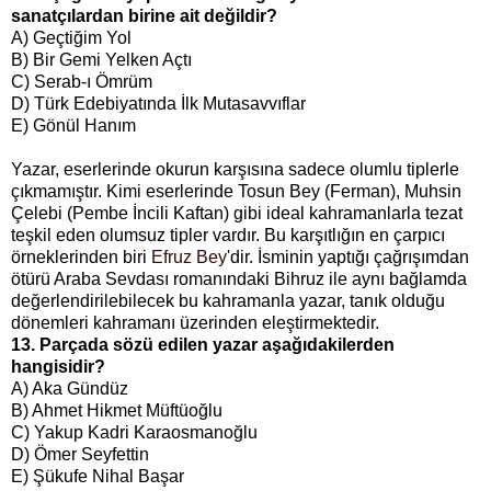
sanatçılardan birine ait değildir?
A) Geçtiğim Yol
B) Bir Gemi Yelken Açtı
C) Serab-ı Ömrüm
D) Türk Edebiyatında İlk Mutasavvıflar
E) Gönül Hanım
Yazar, eserlerinde okurun karşısına sadece olumlu tiplerle
çıkmamıştır. Kimi eserlerinde Tosun Bey (Ferman), Muhsin
Çelebi (Pembe İncili Kaftan) gibi ideal kahramanlarla tezat
teşkil eden olumsuz tipler vardır. Bu karşıtlığın en çarpıcı
örneklerinden biri
Efruz Bey
'dir. İsminin yaptığı çağrışımdan
ötürü Araba Sevdası romanındaki Bihruz ile aynı bağlamda
değerlendirilebilecek bu kahramanla yazar, tanık olduğu
dönemleri kahramanı üzerinden eleştirmektedir.
13. Parçada sözü edilen yazar aşağıdakilerden
hangisidir?
A) Aka Gündüz
B) Ahmet Hikmet Müftüoğlu
C) Yakup Kadri Karaosmanoğlu
D) Ömer Seyfettin
E) Şükufe Nihal Başar