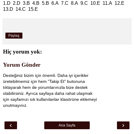
1.D 2.D 3.B 4.B 5.B 6.A 7.C 8.A 9.C 10.E 11.A 12.E
13.D 14.C 15.E
Paylaş
Hiç yorum yok:
Yorum Gönder
Desteğiniz bizim için önemli. Daha iyi içerikler
üretebilmemiz için hem "Takip Et" butonuna
tıklayarak hem de yorumlarınızla bize destek
olabilirsiniz. Ayrıca sayfaya daha rahat ulaşmak
için sayfamızı sık kullanılanlar klasörüne eklemeyi
unutmayınız.
‹
›
Ana Sayfa