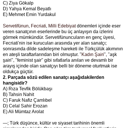
C) Ziya Gökalp
D) Yahya Kemal Beyatlı
E) Mehmet Emin Yurdakul
Servetifünun
,
Fecriati
,
Milli Edebiyat
dönemleri içinde eser
veren sanatçının eserlerinde bu üç anlayışın da izlerini
görmek mümkündür. Servetifünuncuların en genç üyesi,
Fecriati'nin ise kurucuları arasında yer alan sanatçı;
sonrasında dilde sadeleşme hareketi ile Türkçülük akımının
en ateşli taraftarlarından biri olmuştur. "
Kadın Şairi
", "aşk
şairi", "feminist şair" gibi sıfatlarla anılan ve devamlı bir
arayış içinde olan sanatçıyı belli bir döneme oturtmak ise
oldukça güçtür.
2. Parçada sözü edilen sanatçı aşağıdakilerden
hangisidir?
A) Rıza Tevfik Bölükbaşı
B) Tahsin Nahit
C) Faruk Nafiz Çamlıbel
D) Celal Sahir Erozan
E) Ali Mümtaz Arolat
—; Türk düşünce, kültür ve siyaset tarihinin önemli