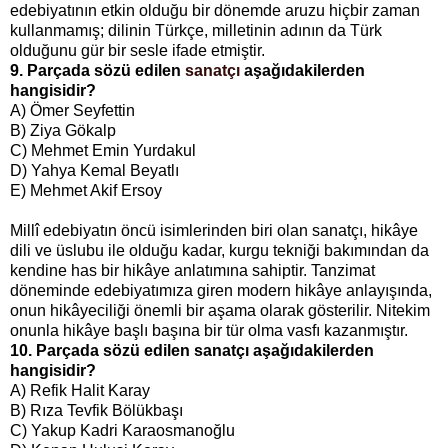
edebiyatının etkin olduğu bir dönemde aruzu hiçbir zaman
kullanmamış; dilinin Türkçe, milletinin adının da Türk
olduğunu gür bir sesle ifade etmiştir.
9. Parçada sözü edilen
sanatçı
aşağıdakilerden
hangisidir?
A) Ömer Seyfettin
B) Ziya Gökalp
C) Mehmet Emin Yurdakul
D) Yahya Kemal Beyatlı
E) Mehmet Akif Ersoy
Millî edebiyatın öncü isimlerinden biri olan sanatçı, hikâye
dili ve üslubu ile olduğu kadar, kurgu tekniği bakımından da
kendine has bir hikâye anlatımına sahiptir. Tanzimat
döneminde edebiyatımıza giren modern hikâye anlayışında,
onun hikâyeciliği önemli bir aşama olarak gösterilir. Nitekim
onunla hikâye başlı başına bir tür olma vasfı kazanmıştır.
10. Parçada sözü edilen sanatçı aşağıdakilerden
hangisidir?
A) Refik Halit Karay
B) Rıza Tevfik Bölükbaşı
C) Yakup Kadri Karaosmanoğlu