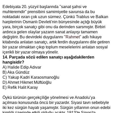
Edebiyata 20. yüzyıl başlarında "sanat şahsi ve
muhteremdir" prensibini samimiyetle savunsa da bu
noktadaki ısrarı çok uzun sürmez. Çünkü Trablus ve Balkan
harplerinin Osmanlı Devleti'nin bünyesinde açtığı büyük
yara, birçok sanatçı gibi onu da derinden sarsmıştır. Birbiri
ardınca gelen olaylar yazarın sanat anlayışı tamamen
değiştirir. Bu devirdeki duygularını "
Rahmet
" adlı hikaye
kitabında anlatan sanatçı, artık ferdin duygularını dile getiren
bir yazar olmaktan çıkıp toplum meselelerini anlatan sosyal
içerikli bir yazar olmaya yönelir.
14. Parçada sözü edilen sanatçı aşağıdakilerden
hangisidir?
A) Halide Edip Adıvar
B) Aka Gündüz
C) Yakup Kadri Karaosmanoğlu
D) Ahmet Hikmet Müftüoğlu
E) Refik Halit Karay
Öykü türünün gerçekçiliğe yönelmesi ve Anadolu’ya
açılması konusunda öncü bir yazardır. Siyasi tavrı sebebiyle
iki kez sürgün hayatı yaşamıştır. Sürgün yıllarının onun edebi
kimliği üzerinde etkili olduğu açıktır. 1913'te Sinop'ta