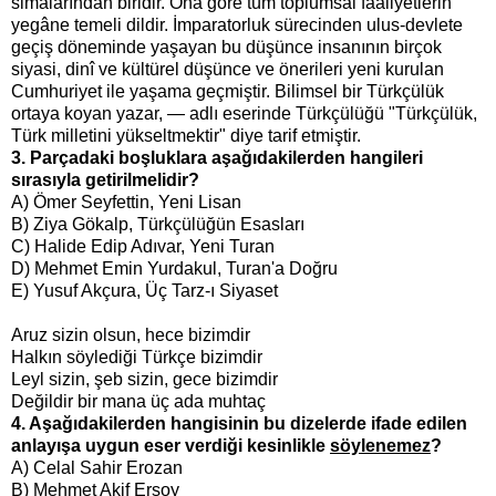
simalarından biridir. Ona göre tüm toplumsal faaliyetlerin
yegâne temeli dildir. İmparatorluk sürecinden ulus-devlete
geçiş döneminde yaşayan bu düşünce insanının birçok
siyasi, dinî ve kültürel düşünce ve önerileri yeni kurulan
Cumhuriyet ile yaşama geçmiştir. Bilimsel bir Türkçülük
ortaya koyan yazar, — adlı eserinde Türkçülüğü "Türkçülük,
Türk milletini yükseltmektir" diye tarif etmiştir.
3. Parçadaki boşluklara aşağıdakilerden hangileri
sırasıyla getirilmelidir?
A) Ömer Seyfettin, Yeni Lisan
B) Ziya Gökalp, Türkçülüğün Esasları
C) Halide Edip Adıvar, Yeni Turan
D) Mehmet Emin Yurdakul, Turan'a Doğru
E) Yusuf Akçura, Üç Tarz-ı Siyaset
Aruz sizin olsun, hece bizimdir
Halkın söylediği Türkçe bizimdir
Leyl sizin, şeb sizin, gece bizimdir
Değildir bir mana üç ada muhtaç
4. Aşağıdakilerden hangisinin bu dizelerde ifade edilen
anlayışa uygun eser verdiği kesinlikle
söylenemez
?
A) Celal Sahir Erozan
B) Mehmet Akif Ersoy