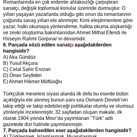
Romanlarında en çok erdemle ahlaksızlığı çarpıştıran
sanatçı, değişik toplumsal konular üzerinde durmuştur. O
yılları yaşayan yazarlarda olduğu gibi onun da romanlarının
çoğunda savaş yılları ele alınmıştır. Kimi eleştirmenlere göre
yazar; halkı okumaya yönlendirme, halkta okuma alışkanlığı
ve zevki oluşturma bakımlarından Ahmet Mithat Efendi ile
Hüseyin Rahmi Gürpınar’ın devamıdır.
6. Parçada sözü edilen
sanatçı
aşağıdakilerden
hangisidir?
A) Aka Gündüz
B) Yusuf Akçura
C) Celal Sahir Erozan
D) Ömer Seyfettin
E) Ahmet Hikmet Müftüoğlu
Türkçülük meselesi siyasi alanda ilk defa bu eserde bütün
açıklığıyla ele alınmış bunun yanı sıra Osmanlı Devleti’nin
takip ettiği ve takip edebileceği politikalar olumlu ve olumsuz
yönleriyle incelenmiştir. 32 sayfadan oluşan makale, ilk
olarak 1904 yılında Mısır’da yayımlanan "Türk" adlı
gazetede dizi halinde yayımlanmıştır.
7. Parçada bahsedilen eser aşağıdakilerden hangisidir?
A) Türkleşmek, İslamlaşmak, Muasırlaşmak