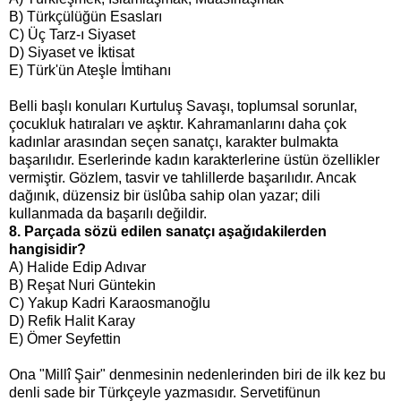
B) Türkçülüğün Esasları
C) Üç Tarz-ı Siyaset
D) Siyaset ve İktisat
E) Türk'ün Ateşle İmtihanı
Belli başlı konuları Kurtuluş Savaşı, toplumsal sorunlar,
çocukluk hatıraları ve aşktır. Kahramanlarını daha çok
kadınlar arasından seçen sanatçı, karakter bulmakta
başarılıdır. Eserlerinde kadın karakterlerine üstün özellikler
vermiştir. Gözlem, tasvir ve tahlillerde başarılıdır. Ancak
dağınık, düzensiz bir üslûba sahip olan yazar; dili
kullanmada da başarılı değildir.
8. Parçada sözü edilen sanatçı aşağıdakilerden
hangisidir?
A) Halide Edip Adıvar
B) Reşat Nuri Güntekin
C) Yakup Kadri Karaosmanoğlu
D) Refik Halit Karay
E) Ömer Seyfettin
Ona "Millî Şair" denmesinin nedenlerinden biri de ilk kez bu
denli sade bir Türkçeyle yazmasıdır. Servetifünun