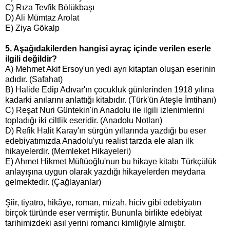
C) Rıza Tevfik Bölükbaşı
D) Ali Mümtaz Arolat
E) Ziya Gökalp
5. Aşağıdakilerden hangisi ayraç içinde verilen eserle
ilgili değildir?
A) Mehmet Akif Ersoy'un yedi ayrı kitaptan oluşan eserinin
adıdır. (Safahat)
B) Halide Edip Adıvar'ın çocukluk günlerinden 1918 yılına
kadarki anılarını anlattığı kitabıdır. (Türk'ün Ateşle İmtihanı)
C) Reşat Nuri Güntekin'in Anadolu ile ilgili izlenimlerini
topladığı iki ciltlik eseridir. (Anadolu Notları)
D) Refik Halit Karay'ın sürgün yıllarında yazdığı bu eser
edebiyatımızda Anadolu'yu realist tarzda ele alan ilk
hikayelerdir. (Memleket Hikayeleri)
E) Ahmet Hikmet Müftüoğlu'nun bu hikaye kitabı Türkçülük
anlayışına uygun olarak yazdığı hikayelerden meydana
gelmektedir. (Çağlayanlar)
Şiir, tiyatro, hikâye, roman, mizah, hiciv gibi edebiyatın
birçok türünde eser vermiştir. Bununla birlikte edebiyat
tarihimizdeki asıl yerini romancı kimliğiyle almıştır.