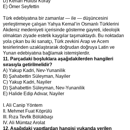
D) Kenan Hulusi Koray
E) Ömer Seyfettin
Türk edebiyatına bir zamanlar — ile — düşüncesini
yerleştirmeye çalışan Yahya Kemal’in Osmanlı Türklerini
Akdeniz medeniyeti içerisinde gösterme gayreti, ideolojik
olmaktan ziyade estetik kaygılar taşımaktaydı. Bu noktadan
yola çıkan bu iki sanatçı, Türk zevkini Arap ve Acem
tesirlerinden uzaklaştırarak doğrudan doğruya Latin ve
Yunan edebiyatına bağlamak istemişlerdir.
11. Parçadaki boşluklara aşağıdakilerden hangileri
sırasıyla getirilmelidir?
A) Yakup Kadri, Nev-Yunanilik
B) Şahabettin Süleyman, Nayiler
C) Yakup Kadri, Nayiler
D) Şahabettin Süleyman, Nev-Yunanilik
E) Halide Edip Adıvar, Nayiler
I. Ali Canip Yöntem
II. Mehmet Fuat Köprülü
III. Rıza Tevfik Bölükbaşı
IV. Ali Mümtaz Arolat
12. Aşağıdaki yapıtlardan hangisi yukarıda verilen