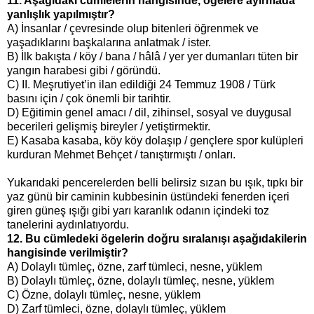
11. Aşağıdaki cümlelerin hangisinde, öğelere ayırmada
yanlışlık yapılmıştır?
A) İnsanlar / çevresinde olup bitenleri öğrenmek ve
yaşadıklarını başkalarına anlatmak / ister.
B) İlk bakışta / köy / bana / hâlâ / yer yer dumanları tüten bir
yangın harabesi gibi / göründü.
C) II. Meşrutiyet’in ilan edildiği 24 Temmuz 1908 / Türk
basını için / çok önemli bir tarihtir.
D) Eğitimin genel amacı / dil, zihinsel, sosyal ve duygusal
becerileri gelişmiş bireyler / yetiştirmektir.
E) Kasaba kasaba, köy köy dolaşıp / gençlere spor kulüpleri
kurduran Mehmet Behçet / tanıştırmıştı / onları.
Yukarıdaki pencerelerden belli belirsiz sızan bu ışık, tıpkı bir
yaz günü bir caminin kubbesinin üstündeki fenerden içeri
giren güneş ışığı gibi yarı karanlık odanın içindeki toz
tanelerini aydınlatıyordu.
12. Bu cümledeki ögelerin doğru sıralanışı aşağıdakilerin
hangisinde verilmiştir?
A) Dolaylı tümleç, özne, zarf tümleci, nesne, yüklem
B)
Dolaylı tümleç, özne, dolaylı tümleç, nesne, yüklem
C) Özne, dolaylı tümleç, nesne, yüklem
D) Zarf tümleci, özne, dolaylı tümleç, yüklem