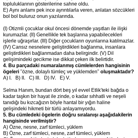
topluluklarının gösterilerine sahne oldu.
E)
Aynı anlamı pek ince ayrıntılarla veren, anlatan sözcükleri
bol bol buluruz onun yazılarında.
(I) Otizmli çocuklar okul öncesi dönemde yaşıtları ile ilişki
kurumazlar. (II) Genellikle tek başlarına yapabilecekleri
işlerle uğraşırlar. (III) Diğer çocukların oyunlarına katılmazlar.
(IV) Cansız nesnelere geliştirdikleri bağlanma, insanlara
geliştirdikleri bağlanmadan daha belirgindir. (V) Dil
gelişimindeki gecikme ise dikkat çeken ilk belirtidir.
4. Bu parçadaki numaralanmış cümlelerden hangisinin
ögeleri
"özne, dolaylı tümleç ve yüklemden"
oluşmaktadır?
A) I. B) II. C) III. D) IV. E) V.
Selma Hanım, bundan dört beş yıl evvel Etlik'teki bağda o
kadar taşkın bir hayat ile zinde, o kadar sıhhatli ve neşeli
tanıdığı bu kızcağızın böyle hantal bir yığın haline
gelişindeki hikmeti bir türlü anlayamıyordu.
5. Bu cümledeki ögelerin doğru sıralanışı aşağıdakilerin
hangisinde verilmiştir?
A) Özne, nesne, zarf tümleci, yüklem
B) Özne, zarf tümleci, nesne, zarf tümleci, yüklem