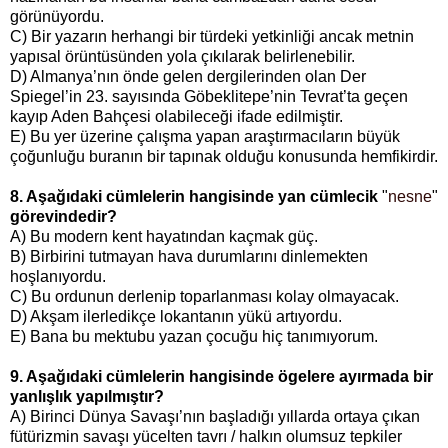
görünüyordu.
C) Bir yazarın herhangi bir türdeki yetkinliği ancak metnin
yapısal örüntüsünden yola çıkılarak belirlenebilir.
D) Almanya’nın önde gelen dergilerinden olan Der
Spiegel’in 23. sayısında Göbeklitepe’nin Tevrat’ta geçen
kayıp Aden Bahçesi olabileceği ifade edilmiştir.
E) Bu yer üzerine çalışma yapan araştırmacıların büyük
çoğunluğu buranın bir tapınak olduğu konusunda hemfikirdir.
8. Aşağıdaki cümlelerin hangisinde yan cümlecik
"
nesne
"
görevindedir?
A) Bu modern kent hayatından kaçmak güç.
B) Birbirini tutmayan hava durumlarını dinlemekten
hoşlanıyordu.
C) Bu ordunun derlenip toparlanması kolay olmayacak.
D) Akşam ilerledikçe lokantanın yükü artıyordu.
E) Bana bu mektubu yazan çocuğu hiç tanımıyorum.
9. Aşağıdaki cümlelerin hangisinde ögelere ayırmada bir
yanlışlık yapılmıştır?
A)
Birinci Dünya Savaşı’nın başladığı yıllarda ortaya çıkan
fütürizmin savaşı yücelten tavrı / halkın olumsuz tepkiler