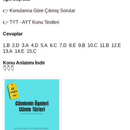
👉
Konularına Göre Çıkmış Sorular
👉
TYT - AYT Konu Testleri
Cevaplar
1.B 2.D 3.A 4.D 5.A 6.C 7.D 8.E 9.B 10.C 11.B 12.E
13.A 14.E 15.C
Konu Anlatımı İndir
👇👇👇