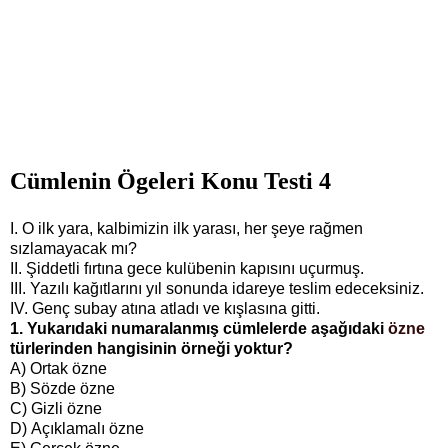
Cümlenin Ögeleri Konu Testi 4
I. O ilk yara, kalbimizin ilk yarası, her şeye rağmen
sızlamayacak mı?
II. Şiddetli fırtına gece kulübenin kapısını uçurmuş.
III. Yazılı kağıtlarını yıl sonunda idareye teslim edeceksiniz.
IV. Genç subay atına atladı ve kışlasına gitti.
1. Yukarıdaki numaralanmış cümlelerde aşağıdaki
özne
türlerinden hangisinin örneği yoktur?
A) Ortak özne
B)
Sözde özne
C) Gizli özne
D)
Açıklamalı özne