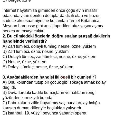
E) Gerçek özne
İnternet hayatımıza girmeden önce çoğu evin misafir
odasında vitrin denilen dolaplarda dizili olan ve bazen
sadece aksesuar niyetine kullanılan Temel Britannica,
Meydan Larousse gibi ansiklopedileri otuz yaşını aşmış
herkes anımsayacaktır.
2.
Bu cümledeki ögelerin doğru sıralanışı aşağıdakilerin
hangisinde verilmiştir?
A) Zarf tümleci, dolaylı tümleç, nesne, özne, yüklem
B) Zarf tümleci, özne, nesne, yüklem
C) Dolaylı tümleç, zarf tümleci, nesne, özne, yüklem
D) Nesne, özne, yüklem
E) Dolaylı tümleç, nesne, özne, yüklem
3. Aşağıdakilerden hangisi iki
öge
li bir cümledir?
A) Onu kolundan tutup bir çocuk gibi sokağa atmak kolay
değildi.
B) Duvarlardaki kadife kumaşların ve halıların rengi
yüzünden kırmızıydı bu oda.
C) Fabrikaların ziftle boyanmış saç bacaları, aydınlığa
karışan duman dilleriyle boşlukları yalıyordu.
D) İstanbul, 19. yüzyıl boyunca yabancı operet