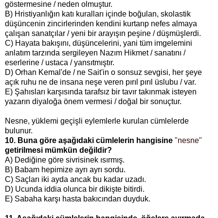
göstermesine / neden olmuştur.
B)
Hristiyanlığın katı kuralları içinde boğulan, skolastik
düşüncenin zincirlerinden kendini kurtarıp nefes almaya
çalışan sanatçılar / yeni bir arayışın peşine / düşmüşlerdi.
C) Hayata bakışını, düşüncelerini, yani tüm imgelemini
anlatım tarzında sergileyen Nazım Hikmet / sanatını /
eserlerine / ustaca / yansıtmıştır.
D) Orhan Kemal'de / ne Sait'in o sonsuz sevgisi, her şeye
açık ruhu ne de insana neşe veren pırıl pırıl üslubu / var.
E) Şahısları karşısında tarafsız bir tavır takınmak isteyen
yazarın diyaloğa önem vermesi / doğal bir sonuçtur.
Nesne, yüklemi geçişli eylemlerle kurulan cümlelerde
bulunur.
10. Buna göre aşağıdaki cümlelerin hangisine
"nesne"
getirilmesi mümkün değildir?
A) Dediğine göre sivrisinek ısırmış.
B) Babam hepimize ayrı ayrı sordu.
C) Saçları iki ayda ancak bu kadar uzadı.
D) Ucunda iddia olunca bir dikişte bitirdi.
E) Sabaha karşı hasta bakıcından duyduk.