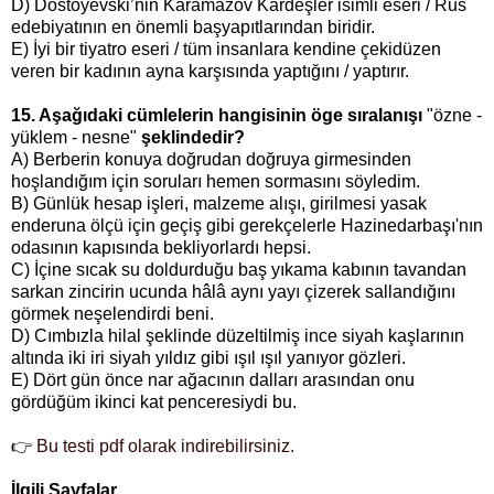
D) Dostoyevski’nin Karamazov Kardeşler isimli eseri / Rus
edebiyatının en önemli başyapıtlarından biridir.
E) İyi bir tiyatro eseri / tüm insanlara kendine çekidüzen
veren bir kadının ayna karşısında yaptığını / yaptırır.
15. Aşağıdaki cümlelerin hangisinin öge sıralanışı
"özne -
yüklem - nesne"
şeklindedir?
A) Berberin konuya doğrudan doğruya girmesinden
hoşlandığım için soruları hemen sormasını söyledim.
B) Günlük hesap işleri, malzeme alışı, girilmesi yasak
enderuna ölçü için geçiş gibi gerekçelerle Hazinedarbaşı'nın
odasının kapısında bekliyorlardı hepsi.
C)
İçine sıcak su doldurduğu baş yıkama kabının tavandan
sarkan zincirin ucunda hâlâ aynı yayı çizerek sallandığını
görmek neşelendirdi beni.
D) C
ımbızla hilal şeklinde düzeltilmiş ince siyah kaşlarının
altında iki iri siyah yıldız gibi ışıl ışıl yanıyor gözleri.
E)
Dört gün önce nar ağacının dalları arasından onu
gördüğüm ikinci kat penceresiydi bu.
👉
Bu testi pdf olarak indirebilirsiniz.
İlgili Sayfalar