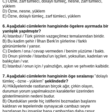
C) Özne, zarf tümleci, dolaylı tümleç, nesne, zarf tümleci,
yüklem
D) Özne, nesne, yüklem
E) Özne, dolaylı tümleç, zarf tümleci, yüklem
6. Aşağıdaki cümlelerin hangisinde ögelere ayırmada bir
yanlışlık yapılmıştır?
A) İstanbul / Türk şiirinin vazgeçilmez temalarından biridir.
B) Bu kadim şehir / İlhan Berk'in şiirlerine / farklı
görünümlerle / yansır.
C)
Dedem / ona / cevap vermeden / benim yüzüme / baktı.
D) Onun şiirinde / İstanbul'un işçileri, yoksulları, kadınları ve
balıkçıları / var.
E) İstanbul / onun için / yalnızlığın, aşkın ve şehvetin kalbidir.
7. Aşağıdaki cümlelerin hangisinin öge sıralanışı
"dolaylı
tümleç - özne - yüklem"
şeklindedir?
A) Hikâyelerinde rastlanan birçok ağır, çirkin olayın,
durumun yorum yapılmaksızın karakterler üzerinden
gösterilmesinin nedeni budur.
B) Oturdukları yerde hiç istiflerini bozmadan başlarını
kaldıran ve tepelerinde oynayacak cambazı seyre
hazırlanan bu insanlar bana cambazdan daha cesur