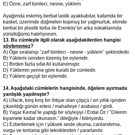
E)
Özne, zarf tümleci, nesne, yüklem
Ayağımda eskimiş berbat lastik ayakkabılar, kafamda bir
kasket, üzerimde düğmeleri kopmuş bir yağmurluk, elimde
berbat bir plastik torba ile Erenköy’ün arka sokaklarında
yürüdüğümü hatırlıyorum.
13. Bu cümleyle ilgili olarak aşağıdakilerden hangisi
söylenemez
?
A) Öge sıralanışı "zarf tümleci - nesne - yüklem" şeklindedir.
B) Yüklemi isimden türemiş bir eylemdir.
C) Birden fazla sıfat-fiil kullanılmıştır.
D) Yüklemin yerine göre kurallı bir cümledir.
E) Yüklem geçişli bir eylemdir.
14. Aşağıdaki cümlelerin hangisinde, öğelere ayırmada
yanlışlık yapılmıştır?
A) Ufacık, kırış kırış bir ihtiyar olan çöpçü / on yıllık işinden
çıkarıldığı günün ertesi / mahalleye / arabasız / girdi.
B) Yaşar Kemal’le yaptığı bir söyleşiyi / Erdal Öz / "Dilerim
kıyamete kadar okunasın.” dileğiyle / bitiriyordu.
C) Ezberlemek için / yüksek sesle okuma, canlandırma,
vurgu ve tonlama gibi tekniklerden / yararlanılır.