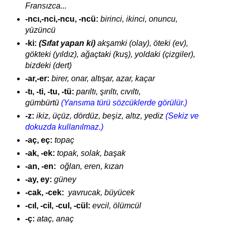
Fransızca...
-ncı,-nci,-ncu, -ncü:
birinci, ikinci, onuncu,
yüzüncü
-ki:
(Sıfat yapan ki)
akşamki (olay), öteki (ev),
gökteki (yıldız), ağaçtaki (kuş), yoldaki (çizgiler),
bizdeki (dert)
-ar,-er:
birer, onar, altışar, azar, kaçar
-tı, -ti, -tu, -tü:
parıltı, şırıltı, cıvıltı,
gümbürtü
(Yansıma türü sözcüklerde görülür.)
-z:
ikiz, üçüz, dördüz, beşiz, altız, yediz
(Sekiz ve
dokuzda kullanılmaz.)
-aç, eç:
topaç
-ak, -ek:
topak, solak, başak
-an, -en:
oğlan, eren, kızan
-ay, ey:
güney
-cak, -cek:
yavrucak, büyücek
-cıl, -cil, -cul, -cül:
evcil, ölümcül
-ç:
ataç, anaç