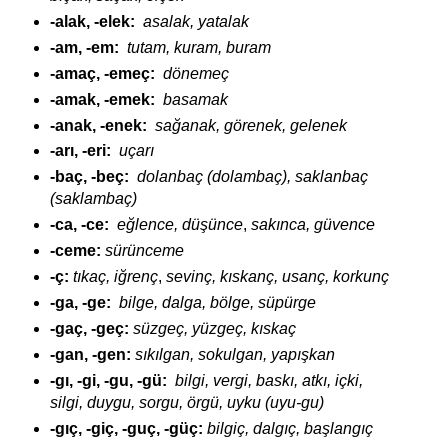
-alak, -elek:
asalak, yatalak
-am, -em:
tutam, kuram, buram
-amaç, -emeç:
dönemeç
-amak, -emek:
basamak
-anak, -enek:
sağanak, görenek, gelenek
-arı, -eri:
uçarı
-baç, -beç:
dolanbaç (dolambaç), saklanbaç
(saklambaç)
-ca, -ce:
eğlence, düşünce
,
sakınca, güvence
-ceme:
sürünceme
-ç:
tıkaç, iğrenç
,
sevinç, kıskanç, usanç, korkunç
-ga, -ge:
bilge, dalga, bölge, süpürge
-gaç, -geç:
süzgeç, yüzgeç, kıskaç
-gan, -gen:
sıkılgan, sokulgan, yapışkan
-gı, -gi, -gu, -gü:
bilgi, vergi, baskı, atkı, içki,
silgi, duygu, sorgu, örgü, uyku (uyu-gu)
-gıç, -giç, -guç, -güç:
bilgiç, dalgıç, başlangıç