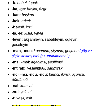
-k:
bebek,topuk
-ka, -ge:
başka, özge
-kan:
başkan
-kek:
erkek
-l:
yeşil, kızıl
-la, -le:
kışla, yayla
-leyin:
akşamleyin, sabahleyin, öğleyin,
geceleyin
-man, -men:
kocaman, şişman, göçmen
(göç ve
şiş'in kökteş olduğu unutulmamalı)
-msı, -msi:
ağacımsı, yeşilimsi
-mtırak:
yeşilimtrak, sarımtrak
-ncı, -nci, -ncu, -ncü:
birinci, ikinci, üçüncü,
dördüncü
-sal:
kumsal
-sul:
yoksul
-t:
yaşıt, eşit