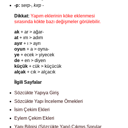
-p:
serp-, kırp -
Dikkat:
Yapım e
klerinin köke eklenmesi
sırasında kökte bazı değişmeler görülebilir.
ak
+ ar > ağar-
at
+ ım > adım
ayır
+ ı > ayrı
oyun
+ a > oyna-
ye
+ ecek > yiyecek
de
+ en > diyen
küçük
+ cük > küçücük
alçak
+ cık > alçacık
İlgili Sayfalar
Sözcükte Yapıya Giriş
Sözcükte Yapı İnceleme Örnekleri
İsim Çekim Ekleri
Eylem Çekim Ekleri
Yapı Bilgisi (Sözcükte Yapı) Çıkmış Sorular