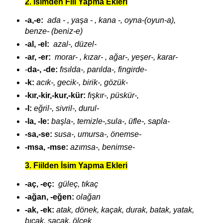
2. İsimden Fiil Yapma Ekleri
-a,-e:
ada - , yaşa - , kana -, oyna-(oyun-a),
benze- (beniz-e)
-al, -el:
azal-, düzel-
-ar, -er:
morar- , kızar- , ağar-, yeşer-, karar-
-
da-, -de:
fısılda-, parılda-, fingirde-
-k:
acık-, gecik-, birik-, gözük-
-kır,-kir,-kur,-kür:
fışkır-, püskür-,
-l:
eğril-, sivril-, durul-
-la, -le:
başla-, temizle-,sula-, üfle-, sapla-
-sa,-se:
susa-, umursa-, önemse-
-msa, -mse:
azımsa-, benimse-
3. Fiilden İsim Yapma Ekleri
-aç, -eç:
güleç, tıkaç
-ağan, -eğen:
olağan
-ak, -ek:
atak, dönek, kaçak, durak, batak, yatak,
bıçak, saçak, ölçek