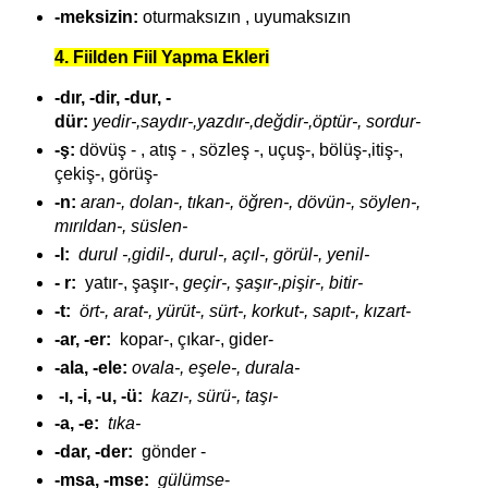
-meksizin:
oturmaksızın , uyumaksızın
4. Fiilden Fiil Yapma Ekleri
-dır, -dir, -dur, -
dür:
yedir-,saydır-,yazdır-,değdir-,öptür-, sordur-
-ş:
dövüş - , atış - , sözleş -, uçuş-, bölüş-,itiş-,
çekiş-, görüş-
-n:
aran-,
dolan-, tıkan-, öğren-, dövün-, söylen-,
mırıldan-, süslen-
-l:
durul -,gidil-, durul-, açıl-, görül-, yenil-
- r:
yatır-, şaşır-,
geçir-, şaşır-,pişir-, bitir-
-t:
ört-, arat-, yürüt-, sürt-, korkut-, sapıt-, kızart-
-ar, -er:
kopar-, çıkar-, gider-
-ala, -ele:
ovala-, eşele-, durala-
-ı, -i, -u, -ü:
kazı-, sürü-, taşı-
-a, -e:
tıka-
-dar, -der:
gönder -
-msa, -mse:
gülümse
-