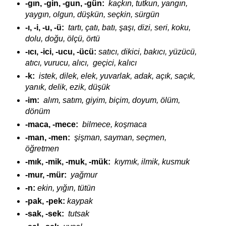
-gın, -gin, -gun, -gün:
kaçkın, tutkun, yangın,
yaygın, olgun, düşkün, seçkin, sürgün
-ı, -i, -u, -ü:
tartı, çatı, batı, şaşı, dizi, seri, koku,
dolu, doğu, ölçü, örtü
-ıcı, -ici, -ucu, -ücü:
satıcı, dikici, bakıcı, yüzücü,
atıcı, vurucu, alıcı, geçici, kalıcı
-k:
istek, dilek, elek, yuvarlak, adak, açık, saçık,
yanık, delik, ezik, düşük
-im:
alım, satım, giyim, biçim, doyum, ölüm,
dönüm
-maca, -mece:
bilmece, koşmaca
-man, -men:
şişman, sayman, seçmen,
öğretmen
-mık, -mik, -muk, -mük:
kıymık, ilmik, kusmuk
-mur, -mür:
yağmur
-n:
ekin, yığın, tütün
-pak, -pek:
kaypak
-sak, -sek:
tutsak