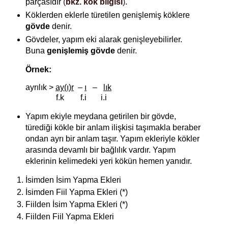
parçasıdır
(
bkz. kök bilgisi
)
.
Köklerden eklerle türetilen genişlemiş köklere
gövde
denir.
Gövdeler, yapım eki alarak genişleyebilirler.
Buna
genişlemiş gövde
denir.
Örnek:
ayrılık >
ay(ı)r
–
ı
–
lık
f.k f.i i.i
Yapım ekiyle meydana getirilen bir gövde,
türediği kökle bir anlam ilişkisi taşımakla beraber
ondan ayrı bir anlam taşır. Yapım ekleriyle kökler
arasında devamlı bir bağlılık vardır. Yapım
eklerinin kelimedeki yeri kökün hemen yanıdır.
İsimden İsim Yapma Ekleri
İsimden Fiil Yapma Ekleri (*)
Fiilden İsim Yapma Ekleri (*)
Fiilden Fiil Yapma Ekleri