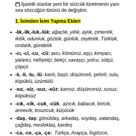
(*)
İşaretli olanlar yeni bir sözcük türetmenin yanı
sıra sözcüğün türünü de değiştirir.
1. İsimden İsim Yapma Ekleri
-lık,-lik,-luk,-lük:
ağaçlık, yıllık, aylık, çimenlik,
ikilik, odunluk, gözlük, günlük, zeytinlik, Türklük,
ondalık, gündelik
-cı, -ci, -cu¸ -cü:
avcı, kömürcü, aşçı, kimyacı,
yalancı, milliyetçi, bekçi, savaşçı, yolcu, sütçü,
çöpçü
-lı, -li, -lu, -lü:
kanlı, başlı, düşünceli, şehirli, sulu,
köpüklü, üzüntülü
-sız, -siz, -suz, -süz:
kansız, düşüncesiz, susuz,
köpüksüz
-cık, -cik, -cuk¸ -cük
:
azıcık, babacık, biricik,
annecik, tosuncuk, küçücük
-daş, -taş:
gönüldaş, arkadaş, soydaş, vatandaş,
çağdaş, meslektaş, kardeş
-ca, -ce, -ça, -çe:
Türkçe, Arapça, İngilizce,