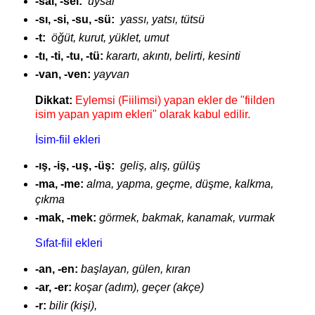
-sal, -sel:
uysal
-sı, -si, -su, -sü:
yassı, yatsı, tütsü
-t:
öğüt, kurut, yüklet, umut
-tı, -ti, -tu, -tü:
karartı,
akıntı, belirti, kesinti
-van, -ven:
yayvan
Dikkat:
Eylemsi (Fiilimsi) yapan ekler de "fiilden
isim yapan yapım ekleri" olarak kabul edilir.
İsim-fiil ekleri
-ış, -iş, -uş, -üş:
geliş, alış, gülüş
-ma, -me:
alma, yapma, geçme, düşme, kalkma,
çıkma
-mak, -mek:
görmek, bakmak, kanamak, vurmak
Sıfat-fiil ekleri
-an, -en:
başlayan, gülen, kıran
-ar, -er:
koşar (adım), geçer (akçe)
-r:
bilir (kişi),