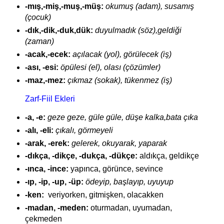
-mış,-miş,-muş,-müş:
okumuş (adam), susamış
(çocuk)
-dık,-dik,-duk,dük:
duyulmadık (söz),geldiği
(zaman)
-acak,-ecek:
açılacak (yol), görülecek (iş)
-ası, -esi:
öpülesi (el), olası (çözümler)
-maz,-mez:
çıkmaz (sokak), tükenmez (iş)
Zarf-Fiil Ekleri
-a, -e:
geze geze, güle güle, düşe kalka,bata çıka
-alı, -eli:
çıkalı, görmeyeli
-arak, -erek:
gelerek, okuyarak, yaparak
-dıkça, -dikçe, -dukça, -dükçe:
aldıkça, geldikçe
-ınca, -ince:
yapınca, görünce, sevince
-ıp, -ip, -up, -üp:
ödeyip, başlayıp, uyuyup
-ken:
veriyorken, gitmişken, olacakken
-madan, -meden:
oturmadan, uyumadan,
çekmeden