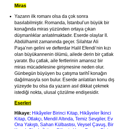
Miras
Yazarın ilk romanı olsa da çok sonra
basılabilmiştir. Romanda, İstanbul'un büyük bir
konağında miras yüzünden ortaya çıkan
düşmanlıklar anlatılmaktadır. Eserde olaylar II.
Abdülhamit zamanında geçer. Silahtar Ali
Paşa’nın gelini ve defterdar Halil Efendi’nin kızı
olan büyükannenin ölümü, ailede derin bir çatlak
yaratır. Bu çatlak, aile fertlerinin amansız bir
miras mücadelesine girişmesine neden olur.
Günbegün büyüyen bu çatışma tarihî konağın
dağılmasıyla son bulur. Eserde anlatılan konu dış
yüzeyde bu olsa da yazarın asıl dikkat çekmek
istediği nokta, ulusal çözülme endişesidir.
Eserleri
Hikaye:
H
ikâyeler Birinci Kitap, Hikâyeler İkinci
Kitap, Otlakçı, Mendil Altında, Temiz Sevgiler, Ev
Ona Yakıştı, Sahan Külbastısı, Veysel Çavuş, Bir