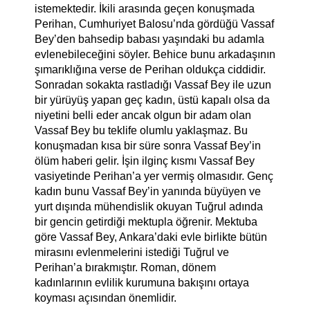
istemektedir. İkili arasında geçen konuşmada
Perihan, Cumhuriyet Balosu’nda gördüğü Vassaf
Bey’den bahsedip babası yaşındaki bu adamla
evlenebileceğini söyler. Behice bunu arkadaşının
şımarıklığına verse de Perihan oldukça ciddidir.
Sonradan sokakta rastladığı Vassaf Bey ile uzun
bir yürüyüş yapan geç kadın, üstü kapalı olsa da
niyetini belli eder ancak olgun bir adam olan
Vassaf Bey bu teklife olumlu yaklaşmaz. Bu
konuşmadan kısa bir süre sonra Vassaf Bey’in
ölüm haberi gelir. İşin ilginç kısmı Vassaf Bey
vasiyetinde Perihan’a yer vermiş olmasıdır. Genç
kadın bunu Vassaf Bey’in yanında büyüyen ve
yurt dışında mühendislik okuyan Tuğrul adında
bir gencin getirdiği mektupla öğrenir. Mektuba
göre Vassaf Bey, Ankara’daki evle birlikte bütün
mirasını evlenmelerini istediği Tuğrul ve
Perihan’a bırakmıştır.
Roman, dönem
kadınlarının evlilik kurumuna bakışını ortaya
koyması açısından önemlidir.