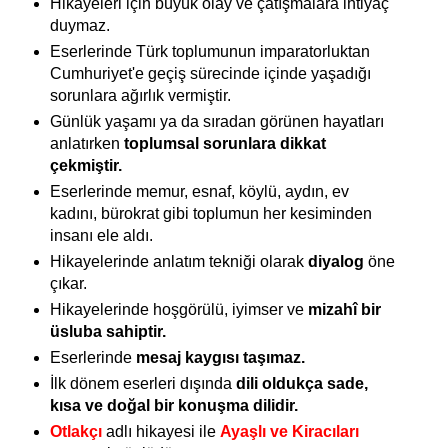
Hikayeleri için büyük olay ve çatışmalara ihtiyaç
duymaz.
Eserlerinde Türk toplumunun imparatorluktan
Cumhuriyet'e geçiş sürecinde içinde yaşadığı
sorunlara ağırlık vermiştir.
Günlük yaşamı ya da sıradan görünen hayatları
anlatırken
toplumsal sorunlara dikkat
çekmiştir.
Eserlerinde memur, esnaf, köylü, aydın, ev
kadını, bürokrat gibi toplumun her kesiminden
insanı ele aldı.
Hikayelerinde anlatım tekniği olarak
diyalog
öne
çıkar.
Hikayelerinde hoşgörülü, iyimser ve
mizahî bir
üsluba sahiptir.
Eserlerinde
mesaj kaygısı taşımaz.
İlk dönem eserleri dışında
dili oldukça sade,
kısa ve doğal bir konuşma dilidir.
Otlakçı
adlı hikayesi ile
Ayaşlı ve Kiracıları