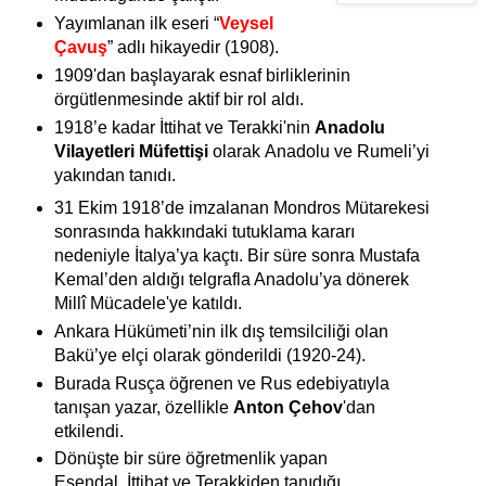
Yayımlanan ilk eseri “
Veysel
Çavuş
” adlı hikayedir (1908).
1909'dan başlayarak esnaf birliklerinin
örgütlenmesinde aktif bir rol aldı.
1918’e kadar İttihat ve Terakki'nin
Anadolu
Vilayetleri Müfettişi
olarak Anadolu ve Rumeli’yi
yakından tanıdı.
31 Ekim 1918’de imzalanan Mondros Mütarekesi
sonrasında hakkındaki tutuklama kararı
nedeniyle İtalya’ya kaçtı. Bir süre sonra Mustafa
Kemal’den aldığı telgrafla Anadolu’ya dönerek
Millî Mücadele'ye katıldı.
Ankara Hükümeti’nin ilk dış temsilciliği olan
Bakü’ye elçi olarak gönderildi (1920-24).
Burada Rusça öğrenen ve Rus edebiyatıyla
tanışan yazar, özellikle
Anton Çehov
'dan
etkilendi.
Dönüşte bir süre öğretmenlik yapan
Esendal, İttihat ve Terakkiden tanıdığı