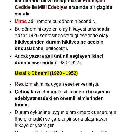
eserlerinde dil ve üslup olarak
Edebiyat-ı
Cedide
ile
Milli Edebiyat
arasında bir çizgide
yer alır.
Miras
adlı romanı bu dönemin eseridir.
Bu dönem hikayeleri olay hikayesi tarzındadır.
Yazar 1920 sonrasında verdiği eserlerle
olay
hikâyesinden durum hikâyesine geçişin
öncüsü
kabul edilecektir.
Ancak
yazara asıl ününü sağlayan ikinci
dönem eserleridir
(1920-1952).
Ustalık Dönemi (1920 - 1952)
Realizm
akımına uygun eserler vermiştir.
Çehov tarzı
(durum-kesit, modern)
hikayenin
edebiyatımızdaki en önemli isimlerinden
biridir.
Durum öyküsüne uygun olarak merak unsurunun
öne çıkmadığı ve çarpıcı bir sona ulaşmayan
hikayeler yazmıştır.