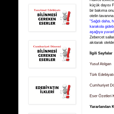
küçük dayısı Fa
bir bakıma onun
otelin tavanına 
"Sağdı daha, he
karakola gidebi
aşağıya yuvarl
Zebercet salla
akıtarak oteld
İlgili Sayfalar
Yusuf Atılgan
Türk Edebiyatı
Cumhuriyet D
Eser Özetleri 
Yararlanılan 