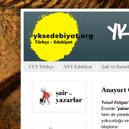
TYT Türkçe
AYT Edebiyat
Şair ve Yazar
Anayurt 
Yusuf Atılgan
Eserde "
yaban
hem de yönetic
yoksunluğu ve 
oluşturur.