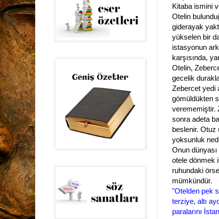
Kitaba ismini 
Otelin bulund
giderayak yakt
yükselen bir dağ
istasyonun ar
karşısında, ya
Otelin, Zeberce
g
ecelik durakl
Zebercet yedi 
gömüldükten so
verememiştir. 
sonra adeta ba
beslenir.
Otuz ü
yoksunluk nede
Onun dünyası a
otele dönmek i
ruhundaki örse
mümkündür.
"Otelden pek se
terziye, altı a
paralarını İsta