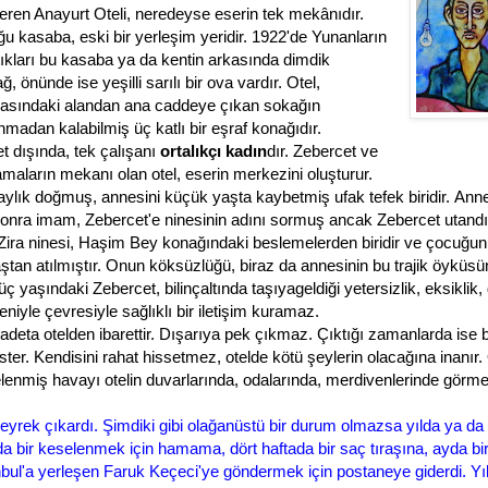
veren Anayurt Oteli, neredeyse eserin tek mekânıdır.
uğu kasaba,
eski bir yerleşim yeridir.
1922'de Yunanların
ıkları bu kasaba ya da kentin arkasında dimdik
, önünde ise yeşilli sarılı bir ova vardır. Otel,
kasındaki alandan ana caddeye çıkan sokağın
nmadan kalabilmiş üç katlı bir eşraf konağıdır.
t dışında, tek çalışanı
ortalıkçı kadın
dır.
Zebercet ve
amaların mekanı olan otel,
eserin merkezini oluşturur.
aylık doğmuş, annesini küçük yaşta kaybetmiş ufak tefek biridir.
Anne
nra imam, Zebercet'e ninesinin adını sormuş ancak Zebercet utandı
Zira ninesi, Haşim Bey konağındaki beslemelerden biridir ve çocuğu
ştan atılmıştır. Onun köksüzlüğü, biraz da annesinin bu trajik öyküs
ç yaşındaki Zebercet, bilinçaltında taşıyageldiği yetersizlik, eksiklik
niyle çevresiyle sağlıklı bir iletişim kuramaz.
deta otelden ibarettir.
Dışarıya pek çıkmaz. Çıktığı zamanlarda ise b
ster. Kendisini rahat hissetmez, otelde kötü şeylerin olacağına inanır
lenmiş havayı otelin duvarlarında, odalarında, merdivenlerinde görm
yrek çıkardı. Şimdiki gibi olağanüstü bir durum olmazsa yılda ya da ik
yda bir keselenmek için hamama, dört haftada bir saç tıraşına, ayda bir
nbul'a yerleşen Faruk Keçeci'ye göndermek için postaneye giderdi. Yıld