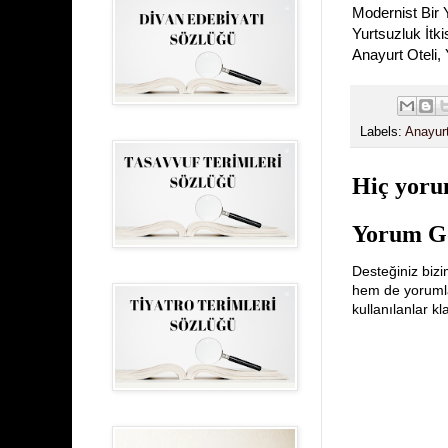
Modernist Bir 
Yurtsuzluk İtk
Anayurt Oteli, 
Labels:
Anayurt
Hiç yoru
Yorum G
Desteğiniz bizi
hem de yorumlar
kullanılanlar k