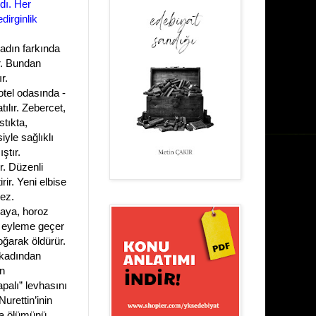
rdı. Her
dirginlik
kadın farkında
r. Bundan
ır.
otel odasında -
tılır. Zebercet,
tıkta,
yle sağlıklı
ştır.
r. Düzenli
ir. Yeni elbise
mez.
maya, horoz
a eyleme geçer
oğarak öldürür.
ı kadından
n
apalı” levhasını
urettin’inin
da ölümünü,