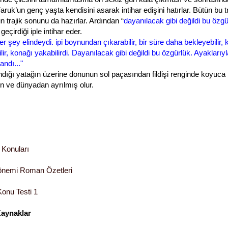
ruk’un genç yaşta kendisini asarak intihar edişini hatırlar. Bütün bu t
 trajik sonunu da hazırlar. Ardından “
dayanılacak gibi değildi bu özgü
geçirdiği iple intihar eder.
r şey elindeydi. ipi boynundan çıkarabilir, bir süre daha bekleyebilir, k
lir, konağı yakabilirdi. Dayanılacak gibi değildi bu özgürlük. Ayaklarıy
andı..."
ndığı yatağın üzerine donunun sol paçasından fildişi renginde koyuca b
en ve
dünyadan ayrılmış olur.
 Konuları
önemi Roman Özetleri
Konu Testi 1
Kaynaklar