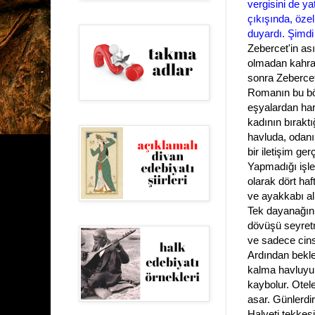
vergisini de ya
çıkışında, özel
duyardı. Şimdi 
Zebercet'in ası
olmadan kahra
sonra Zebercet
Romanın bu böl
eşyalardan hare
kadının bırakt
havluda, odanı
bir iletişim ge
Yapmadığı işler
olarak dört haf
ve ayakkabı al
Tek dayanağını
dövüşü seyretm
ve sadece cinse
Ardından bekled
kalma havluyu
kaybolur.
Otele
asar. Günlerdir
Halveti tekkes