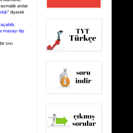
ravmatik anılar
rlük
” diyerek
açabilir,
la masayı itip
ir sıvı