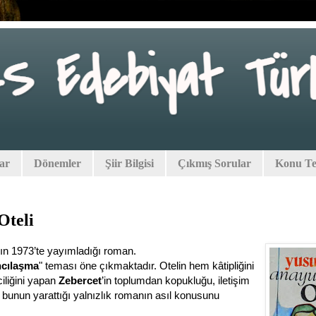
lar
Dönemler
Şiir Bilgisi
Çıkmış Sorular
Konu Tes
Oteli
’ın 1973’te yayımladığı roman.
cılaşma
" teması öne çıkmaktadır. Otelin hem kâtipliğini
iliğini yapan
Zebercet
’in toplumdan kopukluğu, iletişim
bunun yarattığı yalnızlık romanın asıl konusunu