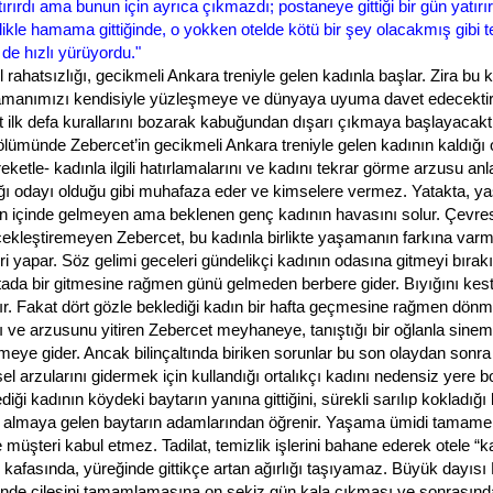
tırırdı ama bunun için ayrıca çıkmazdı; postaneye gittiği bir gün yatırı
likle hamama gittiğinde, o yokken otelde kötü bir şey olacakmış gibi te
de hızlı yürüyordu."
l rahatsızlığı, gecikmeli Ankara treniyle gelen kadınla başlar. Zira bu 
manımızı kendisiyle yüzleşmeye ve dünyaya uyuma davet edecekti
 ilk defa kurallarını bozarak kabuğundan dışarı çıkmaya başlayacakt
ümünde Zebercet’in gecikmeli Ankara treniyle gelen kadının kaldığı 
ketle- kadınla ilgili hatırlamalarını ve kadını tekrar görme arzusu anla
ığı odayı olduğu gibi muhafaza eder ve kimselere vermez. Yatakta, yas
n içinde gelmeyen ama beklenen genç kadının havasını solur. Çevresi
rçekleştiremeyen Zebercet, bu kadınla birlikte yaşamanın farkına varmı
i yapar. Söz gelimi geceleri gündelikçi kadının odasına gitmeyi bırakı
tada bir gitmesine rağmen günü gelmeden berbere gider. Bıyığını kestir
ır. Fakat dört gözle beklediği kadın bir hafta geçmesine rağmen dön
 ve arzusunu yitiren Zebercet meyhaneye, tanıştığı bir oğlanla sine
eye gider. Ancak bilinçaltında biriken sorunlar bu son olaydan sonr
l arzularını gidermek için kullandığı ortalıkçı kadını nedensiz yere b
iği kadının köydeki baytarın yanına gittiğini, sürekli sarılıp kokladığ
 almaya gelen baytarın adamlarından öğrenir. Yaşama ümidi tamame
 müşteri kabul etmez. Tadilat, temizlik işlerini bahane ederek otele “k
 kafasında, yüreğinde gittikçe artan ağırlığı taşıyamaz. Büyük dayısı N
inde çilesini tamamlamasına on sekiz gün kala çıkması ve sonrasın