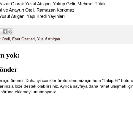
Yazar Olarak Yusuf Atılgan, Yakup Gelir, Mehmet Tütak
isi ve Anayurt Oteli, Ramazan Korkmaz
Yusuf Atılgan, Yapı Kredi Yayınları
 Oteli
,
Eser Özetleri
,
Yusuf Atılgan
m yok:
önder
m için önemli. Daha iyi içerikler üretebilmemiz için hem "Takip Et" buton
ınızla bize destek olabilirsiniz. Ayrıca sayfaya daha rahat ulaşmak içi
lasörüne eklemeyi unutmayınız.