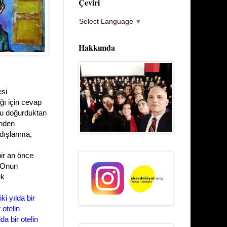
Çeviri
Select Language
▼
Hakkımda
si
ğı için cevap
nu doğurduktan
ünden
, dışlanma,
ir an önce
. Onun
ek
i yılda bir
 otelin
a bir otelin