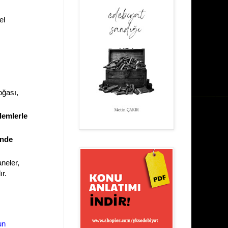
el
oğası,
zlemlerle
inde
neler,
ır.
un