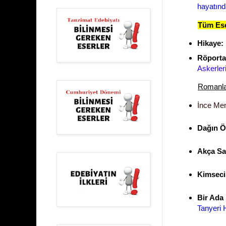
hayatında
Tüm Ese
Hikaye:
Röporta
Askerler
Romanla
İnce Me
Dağın Ö
Akça Sa
Kimsec
Bir Ada
Tanyeri 