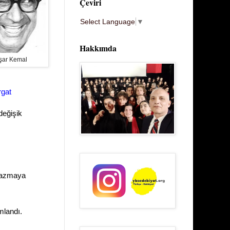
Çeviri
Select Language
▼
Hakkımda
şar Kemal
rgat
değişik
yazmaya
mlandı.