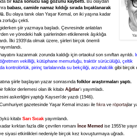
da bir
kaza sonucu sağ gözünü kaybetti.
Bu olaydan
onra
babası, camide namaz kıldığı sırada bıçaklanarak
dü.
Bu olaya tanık olan Yaşar Kemal, on iki yaşına kadar
zorluğu çekti.
 giderken şiir yazmaya başladı. Çevresinde anlatılan
rden ve yöredeki halk şairlerinden etkilenerek âşıklığa
Ya
dı. İlki 1939'da olmak üzere, şiirleri birçok önemli
yayımlandı.
hayatını kazanmak zorunda kaldığı için ortaokul son sınıftan ayrıldı.
I
, öğretmen vekilliği, kütüphane memurluğu, traktör sürücülüğü, çeltik
nda kontrolörlük, pirinç tarlalarında su bekçiliği, arzuhalcilik
gibi birçok 
atına şiirle başlayan yazar sonrasında
folklor araştırmaları yaptı.
ir folklor derlemesi olan ilk kitabı
Ağıtlar
'ı
yayımladı.
esini askerliğini yaptığı Kayseri'de yazdı (1946).
Cumhuriyet gazetesinde Yaşar Kemal imzası ile
fıkra
ve
röportaj
lar 
öykü kitabı
Sarı Sıcak
yayımlandı.
adar kırktan fazla dile çevrilen romanı
İnce Memed
ise 1955'te yayı
ve siyasi etkinlikleri nedeniyle birçok kez kovuşturmaya uğradı.