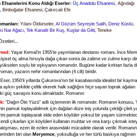
Efsanelerini Konu Aldığı Eserler:
Üç Anadolu Efsanesi,
Ağrıdağı
,
Binboğalar Efsanesi
,
Çakırcalı Efe
omanları:
Yılanı Öldürseler
,
Al Gözüm Seyreyle Salih, Deniz Küstü,
i Nar Ağacı, Tek Kanatlı Bir Kuş, Kuşlar da Gitti,
Teneke
etleri...
med:
Yaşar Kemal'in 1955'te yayımlanan destansı romanı. İnce Mem
işisel öç alma hırsıyla dağa çıkan sonra da zalime ve zulme karşı d
 yükselen soylu bir eşkıyanın romanıdır. Bugüne kadar kırktan fazla di
roman, yazarın nehir romanlarından (4 cilt) biridir.
Eser, 1950'li yıllarda Çukurova’nın bir kasabasında idealist bir kaym
 aykırı şekilde çeltik ekerek halk sağlığını hiçe sayan toprak ağaları
ki güç savaşını konu almaktadır. Romanın
k:
"Dağın Öte Yüzü" adlı üçlemenin ilk romanıdır. Romanın konusu, 
nin pamuk toplayabilmek için dağdan düze iniş yolunda çektiği çileli ya
ini pamuk toplayarak elde eden köylüler yoksul bir yaşam sürmektedi
endi çıkarları için köylüleri kullanan muhtar ve ona karşı çıkmak iste
atışması, ezen ile ezilen arasındaki mücadele olarak verilir. Romanı
erinden biri olan
Meryemce
, yoksulluğa ve her türlü baskıya rağmen