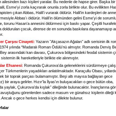
 ailesinden bazı kişileri yaralar. Bu nedenle de hapse girer. Başka bi
lil, Esme'yi zorla kaçırarak onunla zorla birlikte olur. Bu evlilikten H
pisten çıkan Abbas, Halil'i vurarak öldürür. Halil'in kardeşleri de anne
rmesiyle Abbas'ı öldürür. Halil'in ölümünden gelini Esme'yi de sorumlu
, torunu Hasan'a annesini öldürmesi için baskı yapar. Çeşitli hurafel
la doldurulan çocuk, dirense de en sonunda baskılara dayanamayıp a
r.
er Çarşısı Cinayeti:
Yazarın "Akçasazın Ağaları" adlı serisinin ilk ro
974 yılında “Madaralı Roman Ödülü'nü almıştır. Romanda Derviş B
Bey arasındaki kan davası, Çukurova bölgesindeki feodal sistemin 
 sistemin ilk hareketleriyle birlikte ele alınmıştır.
lar Efsanesi:
Romanda Çukurova'da geleneklerini sürdürmeye çalı
er Türkmenlerin yaşadıkları anlatılmaktadır. Karaçullu Obası, yıllardı
ek bir toprak parçası bulamamıştır. Beşi altı mayısa bağlayan gece
ez) bir araya gelirler. Hızır’la İlyas’ın buluşacakları o gece bütün oba,
da yaylak, Çukurova’da kışlak" dileğinde bulunacaktır. İnançlarına göre
 kavuştuğunu görenlerden sadece masum ve günahsız kişilerin dileği 
. Ancak o gece herkes kendisi için dilekte bulunur.
yfalar