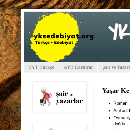
TYT Türkçe
AYT Edebiyat
Şair ve Yazar
Yaşar Ke
Roman, h
Asıl adı
Osmaniye
doğdu.