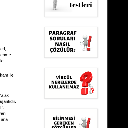
ed,
irenme
le
akam ile
Yalak
şantıdır.
r.
yen
n ana