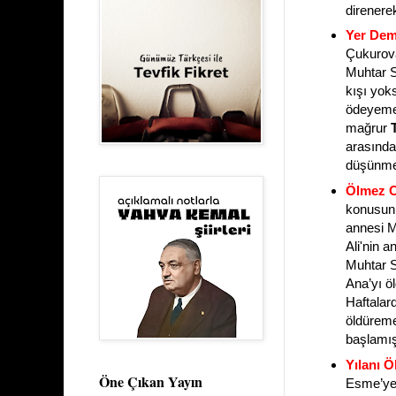
direnere
Yer Dem
Çukurova
Muhtar S
kışı yok
ödeyemed
mağrur
arasında
düşünme
Ölmez O
konusunu
annesi M
Ali'nin a
Muhtar S
Ana’yı ö
Haftalar
öldüreme
başlamış
Yılanı Ö
Öne Çıkan Yayın
Esme’ye 