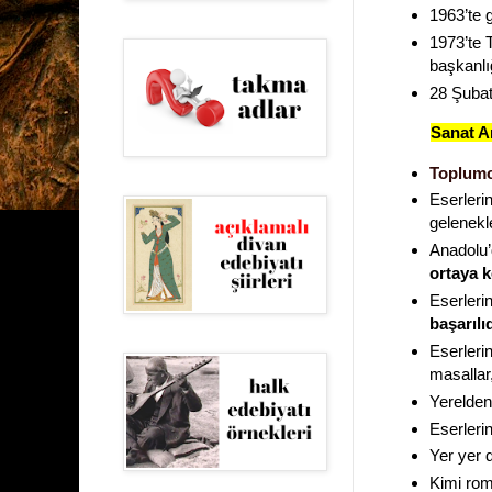
1963’te g
1973’te 
başkanlığ
28 Şubat
Sanat A
Toplumc
Eserleri
gelenekle
Anadolu’
ortaya 
Eserleri
başarılıd
Eserleri
masallar,
Yerelden
Eserleri
Yer yer 
Kimi roma