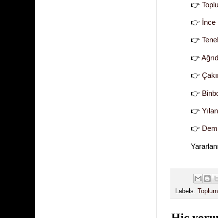
👉
Topl
👉
İnce
👉
Tene
👉
Ağrı
👉
Çakı
👉
Binb
👉
Yılan
👉
Demir
Yararlan
Labels:
Toplum
Hiç yoru