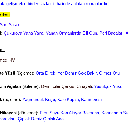
ki gelişmeleri birden fazla cilt halinde anlatan romanlardır.
)
rleri
Sarı Sıcak
j:
Çukurova Yana Yana, Yanan Ormanlarda Elli Gün, Peri Bacaları, Al
i
rı:
med I-IV
te Yüzü
(üçleme)
:
Orta Direk, Yer Demir Gök Bakır, Ölmez Otu
zın Ağaları
(ikileme)
:
Demirciler Çarşısı Cinayeti
, Yusufçuk Yusuf
ik
(üçleme)
:
Yağmurcuk Kuşu, Kale Kapısı, Kanın Sesi
 Hikayesi
(dörtleme)
:
Fırat Suyu Kan Akıyor Baksana, Karıncanın Su İ
Horozları, Çıplak Deniz Çıplak Ada