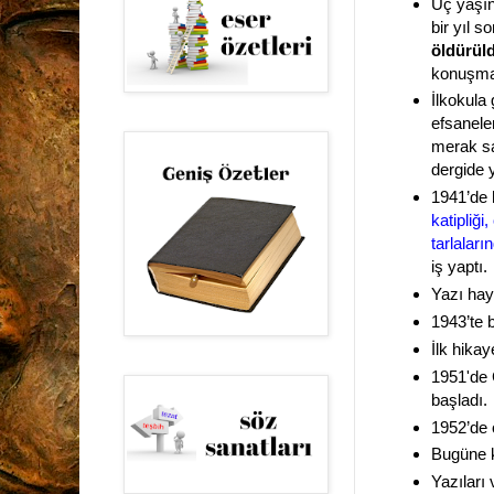
Üç yaşın
bir yıl s
öldürül
konuşma 
İlkokula
efsanele
merak sar
dergide 
1941’de 
katipliği
tarlaları
iş yaptı.
Yazı hay
1943’te b
İlk hikay
1951'de 
başladı.
1952’de 
Bugüne k
Yazıları 