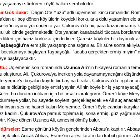
k yaşamayı sürdüren köylü halkın sembolüdür.
ir Gök Bakır:
"Dağın Öte Yüzü" adlı üçlemenin ikinci romanıdır. R
’dan eli boş dönen köylülerin köydeki korkularla dolu yaşamları ele al
efer’in oyunu yüzünden o yaz Çukurova’da hiç para kazanamamış kö
sulluk içinde geçirmektedir. Öte yandan kasabadaki tüccara borçlarını
ikleri için haciz korkusu içindedirler. Çaresiz köylüler bir dayanak a
Taşbaşoğlu
’na ermişlik yakıştırıp ona sığınırlar. Bir süre sonra aklıyla
 bocalamaya başlayan Taşbaşoğlu, "acaba gerçekten ermiş miyim" d
ye başlayacaktır.
tu:
Üçlemenin son romanında
Uzunca Ali
'nin hikayesi romanın tem
 oluşturur. Ali, Çukurova’ya inerken yola dayanamayacağını düşünd
eryemce’yi boşalan köyde bir başına bırakır. Çukurova’da ırgatlar ar
nasını öldürüp geldiği söylentisi yayılır. Ali'nin böyle bir iş yapmayacağı
efer, bu durumu intikam için bir fırsat olarak görür. Ömer’i köye Me
ldürmeye yollar, bu sayede söylenti gerçekleşecek ve Ali suçlanacaktı
dır insan sesine hasret kalan Meryemce, Ömer’i öyle candan karşılar
z kadını. Çukurova’da pamuk toplama işi sona ermiş, güz yağmurlar
tır. Köye dönen Uzunca Ali, annesini ölmüş bulur.
ldürseler:
Esme gönlünü köyün gençlerinden Abbas'a kaptırır. Abbas
âşık olur. Ancak Abbas, Esme'nin ailesi tarafından kabul görmez. Ab