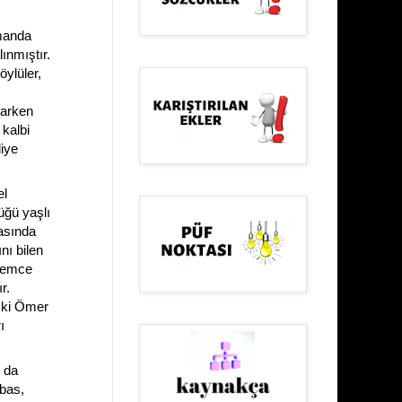
omanda
ınmıştır.
ylüler,
rarken
 kalbi
iye
el
üğü yaşlı
asında
nı bilen
ryemce
r.
 ki Ömer
ı
 da
bas,