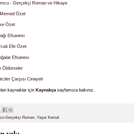
umcu - Gerçekçi Roman ve Hikaye
 Memed Özet
ke Özet
dağı Efsanesi
rcalı Efe Özet
oğalar Efsanesi
ı Öldürseler
ciler Çarşısı Cinayeti
ılan kaynaklar için
Kaynakça
sayfamıza bakınız.
cu-Gerçekçi Roman
,
Yaşar Kemal
m yok: