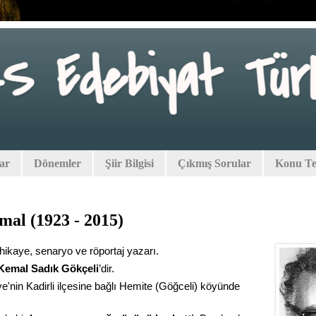
lar
Dönemler
Şiir Bilgisi
Çıkmış Sorular
Konu Tes
mal (1923 - 2015)
ikaye, senaryo ve röportaj yazarı.
Kemal Sadık Gökçeli
’dir.
'nin Kadirli ilçesine bağlı Hemite (Göğceli) köyünde