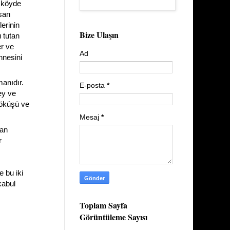
r köyde
asan
lerinin
Bize Ulaşın
 tutan
er ve
Ad
nnesini
manıdır.
E-posta
*
ey ve
çöküşü ve
Mesaj
*
şan
r
 bu iki
kabul
Toplam Sayfa
Görüntüleme Sayısı