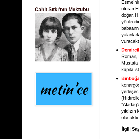
Esme'nin
oturan Ha
Cahit Sıtkı'nın Mektubu
doğar. Ha
yönlendi
babaanne
yalanlar
vuracaktı
Demircil
Roman, 1
Mustafa 
kapitalist
Binboğa
konargöç
yerleşec
(Hıdırell
"Aladağ’
yıldızın
olacaktır
İlgili Sa