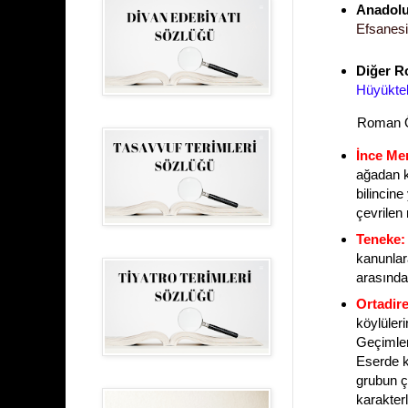
Anadolu 
Efsanesi
Diğer R
Hüyüktek
Roman Öz
İnce Me
ağadan k
bilincine
çevrilen 
Teneke:
kanunlara
arasında
Ortadire
köylüleri
Geçimler
Eserde k
grubun ç
karakterl