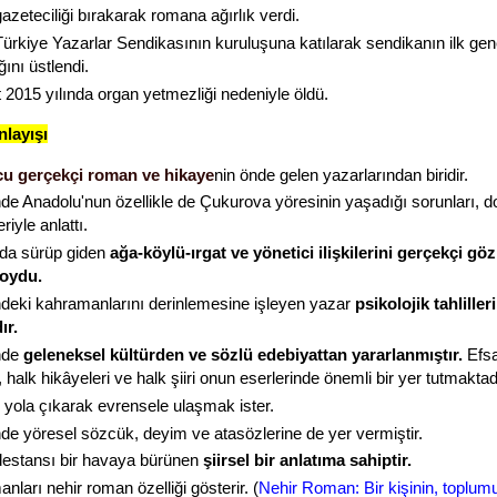
azeteciliği bırakarak romana ağırlık verdi.
Türkiye Yazarlar Sendikasının kuruluşuna katılarak sendikanın ilk gen
ını üstlendi.
 2015 yılında organ yetmezliği nedeniyle öldü.
nlayışı
u gerçekçi roman ve hikaye
nin önde gelen yazarlarından biridir.
nde Anadolu'nun özellikle de Çukurova yöresinin yaşadığı sorunları, d
riyle anlattı.
da sürüp giden
ağa-köylü-ırgat ve yönetici ilişkilerini gerçekçi gö
koydu.
ndeki kahramanlarını derinlemesine işleyen yazar
psikolojik tahliller
ır.
nde
geleneksel kültürden ve sözlü edebiyattan yararlanmıştır.
Efsa
 halk hikâyeleri ve halk şiiri onun eserlerinde önemli bir yer tutmaktad
 yola çıkarak evrensele ulaşmak ister.
nde yöresel sözcük, deyim ve atasözlerine de yer vermiştir.
destansı bir havaya bürünen
şiirsel bir anlatıma sahiptir.
nları nehir roman özelliği gösterir. (
Nehir Roman: Bir kişinin, toplum