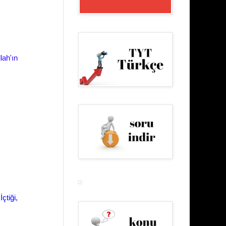
lah'ın
çtiği,