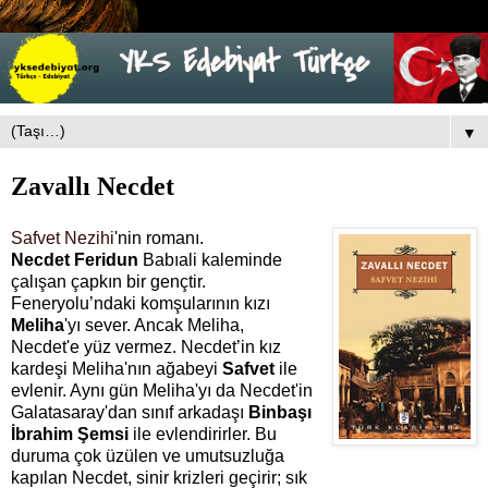
▼
Zavallı Necdet
Safvet Nezihi
'nin romanı.
Necdet Feridun
Babıali kaleminde
çalışan çapkın bir gençtir.
Feneryolu’ndaki komşularının kızı
Meliha
'yı sever. Ancak Meliha,
Necdet'e yüz vermez. Necdet’in kız
kardeşi Meliha'nın ağabeyi
Safvet
ile
evlenir. Aynı gün Meliha'yı da Necdet'in
Galatasaray'dan sınıf arkadaşı
Binbaşı
İbrahim Şemsi
ile evlendirirler. Bu
duruma çok üzülen ve umutsuzluğa
kapılan Necdet, sinir krizleri geçirir; sık