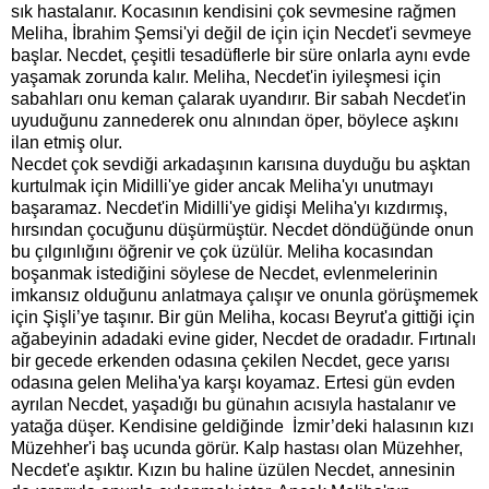
sık hastalanır. Kocasının kendisini çok sevmesine rağmen
Meliha, İbrahim Şemsi'yi değil de için için Necdet'i sevmeye
başlar. Necdet, çeşitli tesadüflerle bir süre onlarla aynı evde
yaşamak zorunda kalır.
Meliha,
Necdet'in iyileşmesi için
sabahları onu keman çalarak uyandırır. Bir sabah Necdet'in
uyuduğunu zannederek onu alnından öper, böylece aşkını
ilan etmiş olur.
Necdet çok sevdiği arkadaşının karısına duyduğu bu aşktan
kurtulmak için Midilli'ye gider ancak Meliha'yı unutmayı
başaramaz. Necdet'in Midilli'ye gidişi Meliha'yı kızdırmış,
hırsından çocuğunu düşürmüştür. Necdet döndüğünde onun
bu çılgınlığını öğrenir ve çok üzülür. Meliha kocasından
boşanmak istediğini söylese de Necdet, evlenmelerinin
imkansız olduğunu anlatmaya çalışır ve onunla görüşmemek
için Şişli’ye taşınır. Bir gün Meliha, kocası Beyrut'a gittiği için
ağabeyinin adadaki evine gider, Necdet de oradadır. Fırtınalı
bir gecede erkenden odasına çekilen Necdet, gece yarısı
odasına gelen Meliha'ya karşı koyamaz. Ertesi gün evden
ayrılan Necdet, yaşadığı bu günahın acısıyla hastalanır ve
yatağa düşer. Kendisine geldiğinde İzmir’deki halasının kızı
Müzehher'i
baş ucunda
görür. Kalp hastası olan Müzehher,
Necdet'e aşıktır. Kızın bu haline üzülen Necdet, annesinin