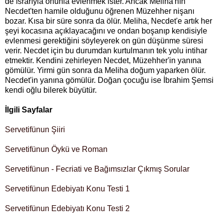
de ısrarıyla onunla evlenmek ister. Ancak Meliha'nın
Necdet'ten hamile olduğunu öğrenen Müzehher nişanı
bozar. Kısa bir süre sonra da ölür. Meliha, Necdet'e artık her
şeyi kocasına açıklayacağını ve ondan boşanıp kendisiyle
evlenmesi gerektiğini söyleyerek on gün düşünme süresi
verir. Necdet için bu durumdan kurtulmanın tek yolu intihar
etmektir. Kendini zehirleyen Necdet, Müzehher'in yanına
gömülür. Yirmi gün sonra da Meliha doğum yaparken ölür.
Necdet'in yanına gömülür. Doğan çocuğu ise İbrahim Şemsi
kendi oğlu bilerek büyütür.
İlgili Sayfalar
Servetifünun Şiiri
Servetifünun Öykü ve Roman
Servetifünun - Fecriati ve Bağımsızlar Çıkmış Sorular
Servetifünun Edebiyatı Konu Testi 1
Servetifünun Edebiyatı Konu Testi 2