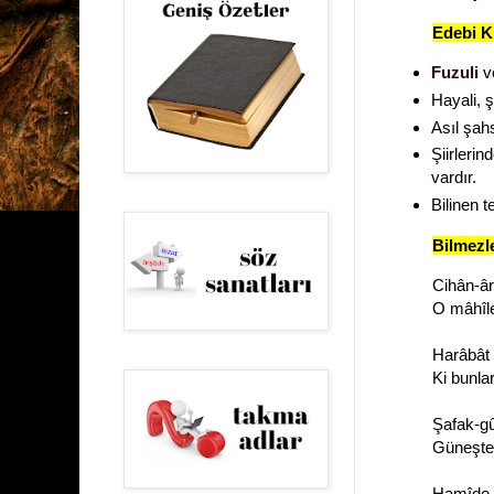
Edebi Ki
Fuzuli
v
Hayali, ş
Asıl şahs
Şiirlerin
vardır.
Bilinen t
Bilmezle
Cihân-âr
O mâhîle
Harâbât 
Ki bunla
Şafak-gû
Güneşte 
Hamîde k