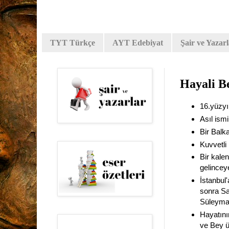
TYT Türkçe
AYT Edebiyat
Şair ve Yazar
Hayali B
16.yüzyıl
Asıl ismi
Bir Balk
Kuvvetli 
Bir kale
gelinceye
İstanbul'
sonra Sa
Süleyman
Hayatını
ve Bey ün