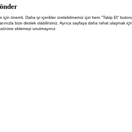
önder
m için önemli. Daha iyi içerikler üretebilmemiz için hem "Takip Et" buton
ınızla bize destek olabilirsiniz. Ayrıca sayfaya daha rahat ulaşmak içi
lasörüne eklemeyi unutmayınız.