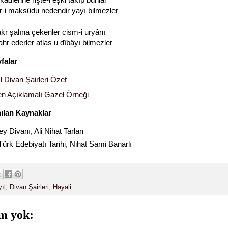
tîr-i maksûdu nedendir yayı bilmezler
akr şalına çekenler cism-i uryânı
ahr ederler atlas u dîbâyı bilmezler
yfalar
l Divan Şairleri Özet
en Açıklamalı Gazel Örneği
nılan Kaynaklar
y Divanı, Ali Nihat Tarlan
Türk Edebiyatı Tarihi, Nihat Sami Banarlı
ıl
,
Divan Şairleri
,
Hayali
m yok: