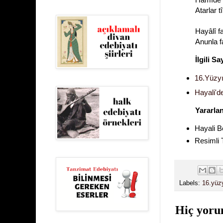
Atarlar 
Hayâlî f
Anunla f
İlgili Sa
16.Yüzyı
Hayali'd
Yararla
Hayali Be
Resimli 
Labels:
16.yüzy
Hiç yoru