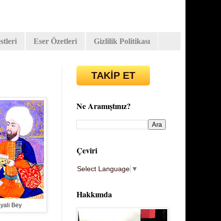
tleri
Eser Özetleri
Gizlilik Politikası
TAKİP ET
Ne Aramıştınız?
Çeviri
Select Language
▼
Hakkımda
yali Bey