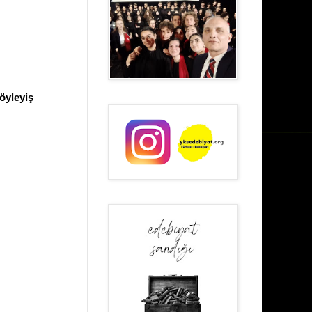
söyleyiş