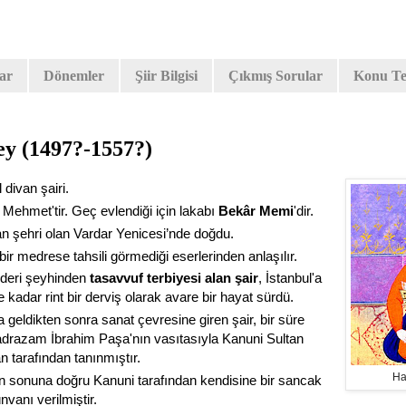
lar
Dönemler
Şiir Bilgisi
Çıkmış Sorular
Konu Tes
ey (1497?-1557?)
 divan şairi.
 Mehmet'tir. Geç evlendiği için lakabı
Bekâr Memi
'dir.
an şehri olan Vardar Yenicesi’nde doğdu.
bir medrese tahsili görmediği eserlerinden anlaşılır.
nderi şeyhinden
tasavvuf terbiyesi alan şair
, İstanbul'a
 kadar rint bir derviş olarak avare bir hayat sürdü.
a geldikten sonra sanat çevresine giren şair, bir süre
drazam İbrahim Paşa'nın vasıtasıyla Kanuni Sultan
 tarafından tanınmıştır.
Ha
n sonuna doğru Kanuni tarafından kendisine bir sancak
vanı verilmiştir.