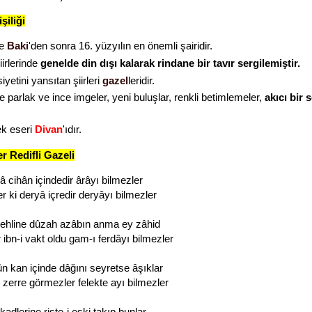
şiliği
e
Baki
'den sonra 16. yüzyılın en önemli şairidir.
iirlerinde
genelde din dışı kalarak rindane bir tavır sergilemiştir.
iyetini yansıtan şiirleri
gazel
leridir.
de parlak ve ince imgeler, yeni buluşlar, renkli betimlemeler,
akıcı bir 
ek eseri
Divan
'ıdır.
r Redifli Gazeli
â cihân içindedir ârâyı bilmezler
r ki deryâ içredir deryâyı bilmezler
ehline dûzah azâbın anma ey zâhid
r ibn-i vakt oldu gam-ı ferdâyı bilmezler
n kan içinde dâğını seyretse âşıklar
zerre görmezler felekte ayı bilmezler
adlerine rişte-i eşki takıp bunlar