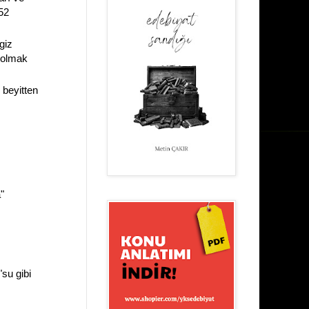
52
giz
olmak
4 beyitten
"
"su gibi