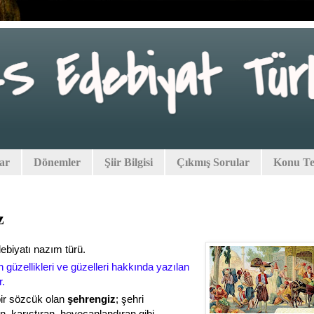
lar
Dönemler
Şiir Bilgisi
Çıkmış Sorular
Konu Tes
z
ebiyatı nazım türü.
n güzellikleri ve güzelleri hakkında yazılan
r.
ir sözcük olan
şehrengiz
;
şehri
n, karıştıran, heyecanlandıran gibi