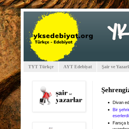
TYT Türkçe
AYT Edebiyat
Şair ve Yazar
Şehrengi
Divan ed
Bir şehri
eserlerdi
Farsça b
uyandıra