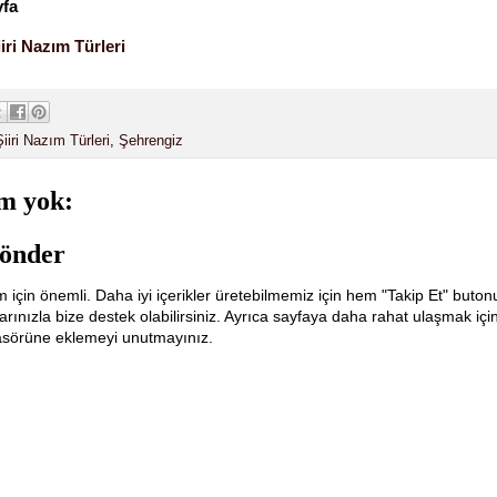
yfa
iri Nazım Türleri
iiri Nazım Türleri
,
Şehrengiz
m yok:
önder
m için önemli. Daha iyi içerikler üretebilmemiz için hem "Takip Et" buton
ınızla bize destek olabilirsiniz. Ayrıca sayfaya daha rahat ulaşmak içi
lasörüne eklemeyi unutmayınız.