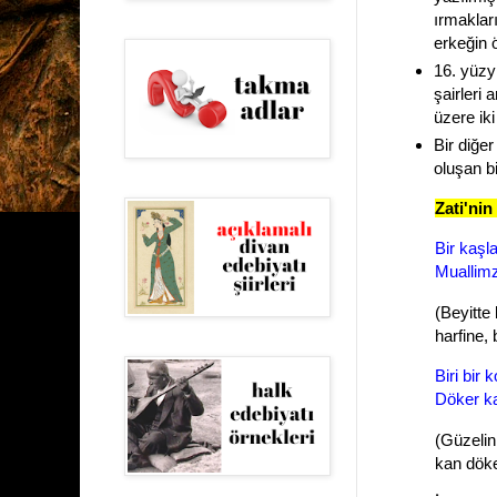
ırmakları
erkeğin 
16. yüzy
şairleri 
üzere ik
Bir diğe
oluşan b
Zati'nin
Bir kaşla
Mualli
(Beyitte
harfine, 
Biri bir
Döker k
(Güzelin
kan döker