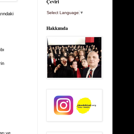
Çeviri
Select Language
▼
arındaki
Hakkımda
ıbı
rin
arı ve