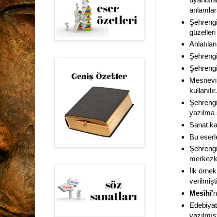
anlamlar
Şehrengiz
güzelleri 
Anlatılan
Şehrengiz
Şehrengi
Mesnevi 
kullanılır.
Şehrengi
yazılma 
Sanat ka
Bu eserle
Şehrengi
merkezler
İlk örnek
verilmişti
Mesîhî
'
Edebiyat
yazılmışt