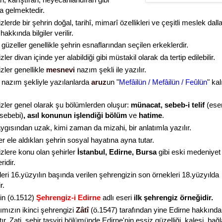
a gelmektedir.
lerde bir şehrin doğal, tarihî, mimarî özellikleri ve çeşitli meslek dall
hakkında bilgiler verilir.
 güzeller genellikle şehrin esnaflarından seçilen erkeklerdir.
ler divan içinde yer alabildiği gibi müstakil olarak da tertip edilebilir.
zler genellikle
mesnevi
nazım şekli ile yazılır.
nazım şekliyle yazılanlarda
aruz
un "
Mefâilün / Mefâilün / Feûlün
" kal
zler genel olarak şu bölümlerden oluşur:
münacat, sebeb-i telif
(ese
sebebi)
, asıl konunun işlendiği bölüm
ve
hatime
.
ygısından uzak, kimi zaman da mizahi, bir anlatımla yazılır.
r ele aldıkları şehrin sosyal hayatına ayna tutar.
zlere konu olan şehirler
İstanbul, Edirne, Bursa
gibi eski medeniyet
idir.
leri 16.yüzyılın başında verilen şehrengizin son örnekleri 18.yüzyılda
r.
nin (ö.1512)
Şehrengiz-i Edirne
adlı eseri
ilk şehrengiz örneğidir.
ımızın ikinci şehrengizi
Zâtî
(ö.1547) tarafından yine Edirne hakkında
ır.
Zati,
şehir tasviri bölümünde Edirne'nin eşsiz güzelliği, kalesi, bağl