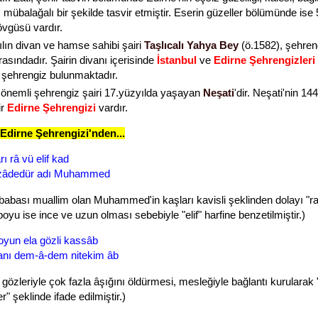
 mübalağalı bir şekilde tasvir etmiştir. Eserin güzeller bölümünde ise 
övgüsü vardır.
ılın divan ve hamse sahibi şairi
Taşlıcalı Yahya Bey
(ö.1582), şehren
arasındadır. Şairin divanı içerisinde
İstanbul
ve
Edirne Şehrengizleri
i şehrengiz bulunmaktadır.
r önemli şehrengiz şairi 17.yüzyılda yaşayan
Neşati
'dir. Neşati'nin 14
ir
Edirne Şehrengizi
vardır.
 Edirne Şehrengizi'nden...
rı râ vü elif kad
mzâdedür adı Muhammed
 babası muallim olan Muhammed'in kaşları kavisli şeklinden dolayı "ra
boyu ise ince ve uzun olması sebebiyle "elif" harfine benzetilmiştir.)
 koyun ela gözli kassâb
anı dem-â-dem nitekim âb
 gözleriyle çok fazla âşığını öldürmesi, mesleğiyle bağlantı kurularak 
" şeklinde ifade edilmiştir.)