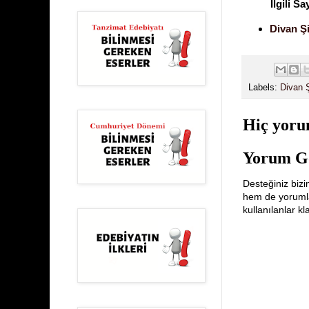
İlgili Sa
Divan Şi
Labels:
Divan Ş
Hiç yoru
Yorum G
Desteğiniz bizi
hem de yorumlar
kullanılanlar k