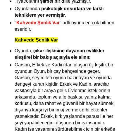
Tiyatrolarını
şiirsel bir dil
le yazmıştır.
Oyunlarında
psikolojik unsurlara ve farklı
tekniklere yer vermiştir.
"
Kahvede Şenlik Var
" adlı oyunu en çok bilinen
eseridir.
Kahvede Şenlik Var
Oyunda,
çıkar ilişkisine dayanan evlilikler
eleştirel bir bakış açısıyla ele alınır.
Garson, Erkek ve Kadın'dan oluşan üç kişilik bir
oyundur. Oyun, bir çay bahçesinde geçer.
Garson, seyircileri oyuna hazırlayan ve oyunda
dengeyi kuran kişidir. Erkek ve Kadın, aracılar
vasıtasıyla bir araya gelir. Evlenme isteklerinin
arkasında, toplum ve aile baskısı, yalnız kalma
korkusu, daha rahat ve güvenli bir hayat sürmek,
dışarıya karşı iyi bir imaj vermek gibi etkenler
yatmaktadır. Erkek, kırk yaşlarında parası ile her
şeyi yapabileceğini düşünen bir iş insanıdır.
Kadın ise yaşamını sürdürebilmek için bir erkeğe