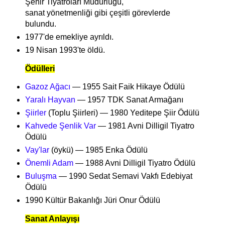
Şehir Tiyatroları Müdürlüğü,
sanat yönetmenliği gibi çeşitli görevlerde
bulundu.
1977'de emekliye ayrıldı.
19 Nisan 1993'te öldü.
Ödülleri
Gazoz Ağacı
— 1955 Sait Faik Hikaye Ödülü
Yaralı Hayvan
— 1957 TDK Sanat Armağanı
Şiirler
(Toplu Şiirleri) — 1980 Yeditepe Şiir Ödülü
Kahvede Şenlik Var
—
1981 Avni Dilligil Tiyatro
Ödülü
Vay'lar
(öykü) — 1985 Enka Ödülü
Önemli Adam
—
1988 Avni Dilligil Tiyatro Ödülü
Buluşma
— 1990 Sedat Semavi Vakfı Edebiyat
Ödülü
1990 Kültür Bakanlığı Jüri Onur Ödülü
Sanat Anlayışı