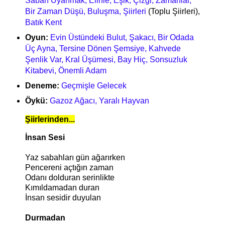
Sabah Uyanmak, Elinle, Eşik, Çizgi, Zamanlar,
Bir Zaman Düşü, Buluşma, Şiirleri
(Toplu Şiirleri),
Batık Kent
Oyun:
Evin Üstündeki Bulut, Şakacı, Bir Odada
Üç Ayna, Tersine Dönen Şemsiye, Kahvede
Şenlik Var, Kral Üşümesi, Bay Hiç, Sonsuzluk
Kitabevi, Önemli Adam
Deneme:
Geçmişle Gelecek
Öykü:
Gazoz Ağacı, Yaralı Hayvan
Şiirlerinden...
İnsan Sesi
Yaz sabahları gün ağarırken
Pencereni açtığın zaman
Odanı dolduran serinlikte
Kımıldamadan duran
İnsan sesidir duyulan
Durmadan