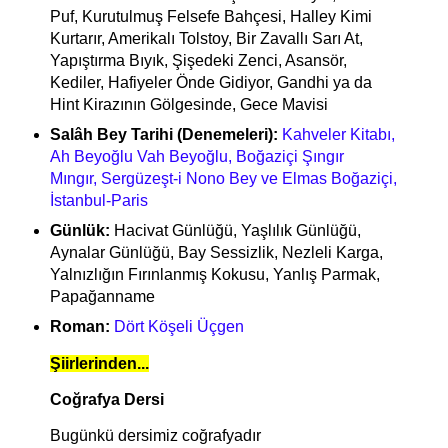
Puf, Kurutulmuş Felsefe Bahçesi, Halley Kimi
Kurtarır, Amerikalı Tolstoy, Bir Zavallı Sarı At,
Yapıştırma Bıyık, Şişedeki Zenci, Asansör,
Kediler, Hafiyeler Önde Gidiyor, Gandhi ya da
Hint Kirazının Gölgesinde, Gece Mavisi
Salâh Bey Tarihi (Denemeleri):
Kahveler Kitabı,
Ah Beyoğlu Vah Beyoğlu, Boğaziçi Şıngır
Mıngır, Sergüzeşt-i Nono Bey ve Elmas Boğaziçi,
İstanbul-Paris
Günlük:
Hacivat Günlüğü, Yaşlılık Günlüğü,
Aynalar Günlüğü, Bay Sessizlik, Nezleli Karga,
Yalnızlığın Fırınlanmış Kokusu, Yanlış Parmak,
Papağanname
Roman:
Dört Köşeli Üçgen
Şiirlerinden...
Coğrafya Dersi
Bugünkü dersimiz coğrafyadır