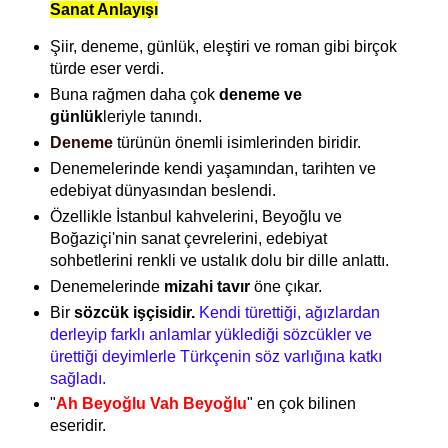
Sanat Anlayışı
Şiir, deneme, günlük, eleştiri ve roman gibi birçok
türde eser verdi.
Buna rağmen daha çok
deneme ve
günlük
leriyle
tanındı.
Deneme
türünün önemli isimlerinden biridir.
Denemelerinde kendi yaşamından, tarihten ve
edebiyat dünyasından beslendi.
Özellikle İstanbul kahvelerini, Beyoğlu ve
Boğaziçi'nin sanat çevrelerini, edebiyat
sohbetlerini renkli ve ustalık dolu bir dille anlattı.
Denemelerinde
mizahi tavır
öne çıkar.
Bir
sözcük işçisidir.
Kendi türettiği, ağızlardan
derleyip farklı anlamlar yüklediği sözcükler ve
ürettiği deyimlerle Türkçenin söz varlığına katkı
sağladı.
"
Ah Beyoğlu Vah Beyoğlu
" en çok bilinen
eseridir.