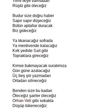
Yirmi ikiye varmadan
Rüştü gibi öleceğiz
Budur size doğru haber
Sapır sapır düşeceğiz
Bütün aptallar duracak
Biz gideceğiz
Ya tıkanacağız sofrada
Ya merdivende kalacağız
Kırk yedide
Sait
gibi
Topraklara gireceğiz
Kimse bakmayacak suratımıza
Gün güne azalacağız
Üç beş şiir yazmadan
Ortadan silineceğiz
Benden size bu kadarı
Öleceğiz şairler öleceğiz
Orhan Veli
gibi sokakta
Düşüp tükeneceğiz