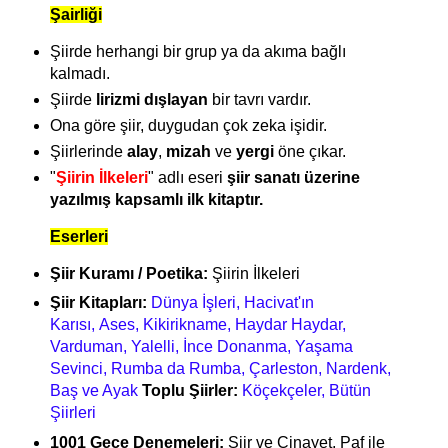
Şairliği
Şiirde herhangi bir grup ya da akıma bağlı
kalmadı.
Şiirde
lirizmi dışlayan
bir tavrı vardır.
Ona göre şiir, duygudan çok zeka işidir.
Şiirlerinde
alay
,
mizah
ve
yergi
öne çıkar.
"
Şiirin İlkeleri
" adlı eseri
şiir sanatı üzerine
yazılmış kapsamlı ilk kitaptır.
Eserleri
Şiir Kuramı / Poetika:
Şiirin İlkeleri
Şiir Kitapları:
Dünya İşleri, Hacivat'ın
Karısı, Ases, Kikirikname, Haydar Haydar,
Varduman, Yalelli, İnce Donanma, Yaşama
Sevinci, Rumba da Rumba, Çarleston, Nardenk,
Baş ve Ayak
Toplu Şiirler:
Köçekçeler, Bütün
Şiirleri
1001 Gece Denemeleri:
Şiir ve Cinayet, Paf ile