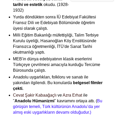
tarihi ve estetik
okudu. (1928-
1932)
Yurda döndükten sonra İÜ Edebiyat Fakültesi
Fransız Dili ve Edebiyatı Bölümünde öğretim
üyesi olarak çalıştı.
Milli Eğitim Bakanlığı müfettişliği, Talim Terbiye
Kurulu üyeliği, Hasanoğlan Köy Enstitüsünde
Fransızca öğretmenliği, İTÜ'de Sanat Tarihi
okutmanlığı yaptı.
MEB'in dünya edebiyatının klasik eserlerini
Türkçeye çevrilmesi amacıyla kurduğu Tercüme
Bürosunda çalıştı.
Anadolu uygarlıkları, folkloru ve sanatı ile
yakından ilgilendi.
Bu konularda
belgesel filmler
çekti.
Cevat Şakir Kabaağaçlı
ve
Azra Erhat
ile
"
Anadolu Hümanizmi
" kavramını ortaya attı. (
Bu
görüşün temeli, Türk kültürünün Anadolu’da yer
almış eski uygarlıkların devamı olduğudur.)