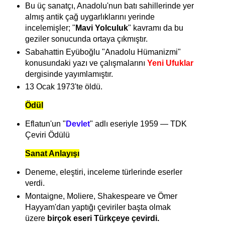
Bu ü
ç sanatçı, Anadolu'nun batı sahillerinde yer
almış antik çağ uygarlıklarını yerinde
incelemişler; "
Mavi Yolculuk
" kavramı da bu
geziler sonucunda ortaya çıkmıştır.
Sabahattin Eyüboğlu "Anadolu Hümanizmi"
konusundaki yazı ve çalışmalarını
Yeni Ufuklar
dergisinde yayımlamıştır.
13 Ocak 1973'te öldü.
Ödül
Eflatun'un "
Devlet
"
adlı eseriyle 1959 — TDK
Çeviri Ödülü
Sanat Anlayışı
Deneme, eleştiri, inceleme türlerinde eserler
verdi.
Montaigne, Moliere, Shakespeare ve Ömer
Hayyam'dan yaptığı çeviriler başta olmak
üzere
birçok eseri Türkçeye çevirdi.