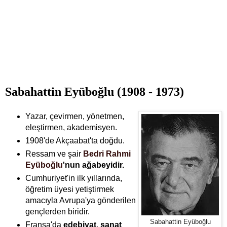
Sabahattin Eyüboğlu (1908 - 1973)
Yazar, çevirmen, yönetmen,
eleştirmen, akademisyen.
1908'de Akçaabat'ta doğdu.
Ressam ve şair
Bedri Rahmi
Eyüboğlu
'nun ağabeyidir.
Cumhuriyet'in ilk yıllarında,
öğretim üyesi yetiştirmek
amacıyla Avrupa'ya gönderilen
gençlerden biridir.
Sabahattin Eyüboğlu
Fransa'da
edebiyat
,
sanat