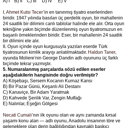
A) I B) II C) III D) IV E) V
I.
Ahmet Kutsi Tecer
’in en tanınmış tiyatro eserlerinden
biridir. 1947 yılında basılan üç perdelik oyun, bir mahallenin
24 saatlik bir dilimini canlı tablolar halinde ele alır. Orta oyun
tekniğine yakın biçimde düzenlenmiş oyun tiyatromuzun en
başarılı örneklerinden biridir. Eser, bir mahallenin 24 saatlik
bir dilimini ele alır.
II. Oyun içinde oyun kurgusuyla yazılan eserde Türk
tiyatrosunun kimlik arayışı anlatılmaktadır.
Haldun Taner
,
oyunda Moliere'nin George Dandin adlı oyununu üç farklı
biçimde tekrar yazmıştır.
5. Numaralanmış parçalarda sözü edilen eserler
aşağıdakilerin hangisinde doğru verilmiştir?
A) Köşebaşı, Sersem Kocanın Kurnaz Karısı
B) Bir Pazar Günü, Keşanlı Ali Destanı
C) Kanaviçe, Bir Adam Yaratmak
D) Kahvede Şenlik Var, Zengin Mutfağı
E) Nalınlar, Eşeğin Gölgesi
Necati Cumalı
’nın ilk oyunu olan ve aynı zamanda kırsal
yaşamı konu alan — adlı oyunu, Anadolu insanının töre ve
geleneklere olan derin bağlılığından kaynaklı baskıcı