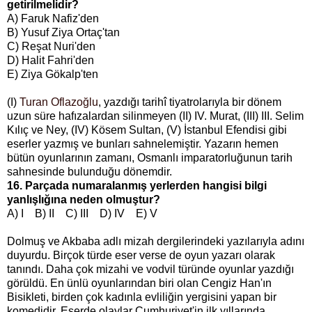
getirilmelidir?
A) Faruk Nafiz'den
B) Yusuf Ziya Ortaç'tan
C) Reşat Nuri'den
D) Halit Fahri'den
E) Ziya Gökalp'ten
(I)
Turan Oflazoğlu
, yazdığı tarihî tiyatrolarıyla bir dönem
uzun süre hafızalardan silinmeyen (II) IV. Murat, (III) III. Selim
Kılıç ve Ney, (IV) Kösem Sultan, (V) İstanbul Efendisi gibi
eserler yazmış ve bunları sahnelemiştir. Yazarın hemen
bütün oyunlarının zamanı, Osmanlı imparatorluğunun tarih
sahnesinde bulunduğu dönemdir.
16. Parçada numaralanmış yerlerden hangisi bilgi
yanlışlığına neden olmuştur?
A) I B) II C) III D) IV E) V
Dolmuş ve Akbaba adlı mizah dergilerindeki yazılarıyla adını
duyurdu. Birçok türde eser verse de oyun yazarı olarak
tanındı. Daha çok mizahi ve vodvil türünde oyunlar yazdığı
görüldü. En ünlü oyunlarından biri olan Cengiz Han'ın
Bisikleti, birden çok kadınla evliliğin yergisini yapan bir
komedidir. Eserde olaylar Cumhuriyet'in ilk yıllarında