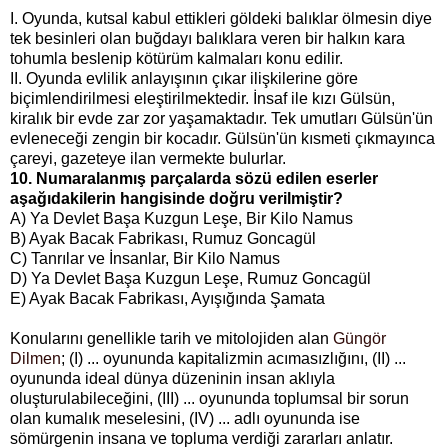
I. Oyunda, kutsal kabul ettikleri göldeki balıklar ölmesin diye
tek besinleri olan buğdayı balıklara veren bir halkın kara
tohumla beslenip kötürüm kalmaları konu edilir.
II. Oyunda evlilik anlayışının çıkar ilişkilerine göre
biçimlendirilmesi eleştirilmektedir. İnsaf ile kızı Gülsün,
kiralık bir evde zar zor yaşamaktadır. Tek umutları Gülsün'ün
evleneceği zengin bir kocadır. Gülsün'ün kısmeti çıkmayınca
çareyi, gazeteye ilan vermekte bulurlar.
10. Numaralanmış parçalarda sözü edilen eserler
aşağıdakilerin hangisinde doğru verilmiştir?
A) Ya Devlet Başa Kuzgun Leşe, Bir Kilo Namus
B) Ayak Bacak Fabrikası, Rumuz Goncagül
C) Tanrılar ve İnsanlar, Bir Kilo Namus
D) Ya Devlet Başa Kuzgun Leşe, Rumuz Goncagül
E) Ayak Bacak Fabrikası, Ayışığında Şamata
Konularını genellikle tarih ve mitolojiden alan
Güngör
Dilmen
; (I) ... oyununda kapitalizmin acımasızlığını, (II) ...
oyununda ideal dünya düzeninin insan aklıyla
oluşturulabileceğini, (III) ... oyununda toplumsal bir sorun
olan kumalık meselesini, (IV) ... adlı oyununda ise
sömürgenin insana ve topluma verdiği zararları anlatır.