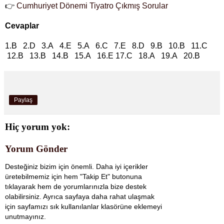
👉
Cumhuriyet Dönemi Tiyatro Çıkmış Sorular
Cevaplar
1.B 2.D 3.A 4.E 5.A 6.C 7.E 8.D 9.B 10.B 11.C
12.B 13.B 14.B 15.A 16.E 17.C 18.A 19.A 20.B
Paylaş
Hiç yorum yok:
Yorum Gönder
Desteğiniz bizim için önemli. Daha iyi içerikler
üretebilmemiz için hem "Takip Et" butonuna
tıklayarak hem de yorumlarınızla bize destek
olabilirsiniz. Ayrıca sayfaya daha rahat ulaşmak
için sayfamızı sık kullanılanlar klasörüne eklemeyi
unutmayınız.