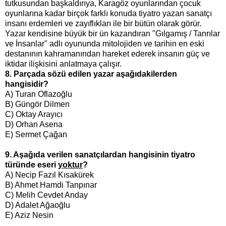
tutkusundan başkaldırıya, Karagöz oyunlarından çocuk
oyunlarına kadar birçok farklı konuda tiyatro yazan sanatçı
insanı erdemleri ve zayıflıkları ile bir bütün olarak görür.
Yazar kendisine büyük bir ün kazandıran "Gılgamış / Tanrılar
ve İnsanlar" adlı oyununda mitolojiden ve tarihin en eski
destanının kahramanından hareket ederek insanın güç ve
iktidar ilişkisini anlatmaya çalışır.
8. Parçada sözü edilen yazar aşağıdakilerden
hangisidir?
A) Turan Oflazoğlu
B) Güngör Dilmen
C) Oktay Arayıcı
D) Orhan Asena
E) Sermet Çağan
9. Aşağıda verilen sanatçılardan hangisinin tiyatro
türünde eseri
yoktur
?
A) Necip Fazıl Kısakürek
B) Ahmet Hamdi Tanpınar
C) Melih Cevdet Anday
D) Adalet Ağaoğlu
E) Aziz Nesin