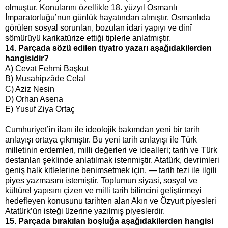
olmuştur. Konularını özellikle 18. yüzyıl Osmanlı
İmparatorluğu’nun günlük hayatından almıştır. Osmanlıda
görülen sosyal sorunları, bozulan idari yapıyı ve dinî
sömürüyü karikatürize ettiği tiplerle anlatmıştır.
14. Parçada sözü edilen tiyatro yazarı aşağıdakilerden
hangisidir?
A) Cevat Fehmi Başkut
B) Musahipzâde Celal
C) Aziz Nesin
D) Orhan Asena
E) Yusuf Ziya Ortaç
Cumhuriyet’in ilanı ile ideolojik bakımdan yeni bir tarih
anlayışı ortaya çıkmıştır. Bu yeni tarih anlayışı ile Türk
milletinin erdemleri, milli değerleri ve idealleri; tarih ve Türk
destanları şeklinde anlatılmak istenmiştir. Atatürk, devrimleri
geniş halk kitlelerine benimsetmek için, — tarih tezi ile ilgili
piyes yazmasını istemiştir. Toplumun siyasi, sosyal ve
kültürel yapısını çizen ve milli tarih bilincini geliştirmeyi
hedefleyen konusunu tarihten alan Akın ve Özyurt piyesleri
Atatürk’ün isteği üzerine yazılmış piyeslerdir.
15. Parçada bırakılan boşluğa aşağıdakilerden hangisi