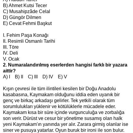
B) Ahmet Kutsi Tecer
C) Musahipzâde Celal
D) Güngör Dilmen
E) Cevat Fehmi Başkut
I. Fehim Paşa Konağı
II. Resimli Osmanlı Tarihi
III. Töre
IV. Deli
V. Ocak
2. Numaralandırılmış eserlerden hangisi farklı bir yazara
aittir?
A) I B) II C) III D) IV E) V
Kışın çevresi ile tüm ilintileri kesilen bir Doğu Anadolu
kasabasına, Kaymakam olduğunu iddia eden uyanık bir
genç ve birkaç arkadaşı gelirler. Tek yetkili olarak tüm
sorumlulukları yüklenir ve kötülüklerle mücadele eder.
Kaymakam kısa bir süre içinde vurgunculuğa ve zorbalığa
son verir. Dürüst ve cesur bir yönetime susamış olan halk
yeni Kaymakam'ın yanında yer alır. Zarara girmiş olanlar ise
siner ve pusuya yatarlar. Oyun buruk bir ironi ile son bulur.