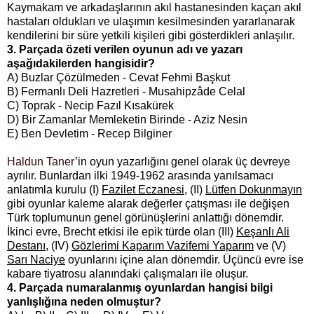
Kaymakam ve arkadaşlarının akıl hastanesinden kaçan akıl
hastaları oldukları ve ulaşımın kesilmesinden yararlanarak
kendilerini bir süre yetkili kişileri gibi gösterdikleri anlaşılır.
3. Parçada özeti verilen oyunun adı ve yazarı
aşağıdakilerden hangisidir?
A) Buzlar Çözülmeden - Cevat Fehmi Başkut
B) Fermanlı Deli Hazretleri - Musahipzâde Celal
C) Toprak - Necip Fazıl Kısakürek
D) Bir Zamanlar Memleketin Birinde - Aziz Nesin
E) Ben Devletim - Recep Bilginer
Haldun Taner
’in oyun yazarlığını genel olarak üç devreye
ayrılır. Bunlardan ilki 1949-1962 arasında yanılsamacı
anlatımla kurulu (I)
Fazilet Eczanesi
, (II)
Lütfen Dokunmayın
gibi oyunlar kaleme alarak değerler çatışması ile değişen
Türk toplumunun genel görünüşlerini anlattığı dönemdir.
İkinci evre, Brecht etkisi ile epik türde olan (III)
Keşanlı Ali
Destanı
, (IV)
Gözlerimi Kaparım Vazifemi Yaparım
ve (V)
Sarı Naciye
oyunlarını içine alan dönemdir. Üçüncü evre ise
kabare tiyatrosu alanındaki çalışmaları ile oluşur.
4. Parçada numaralanmış oyunlardan hangisi bilgi
yanlışlığına neden olmuştur?