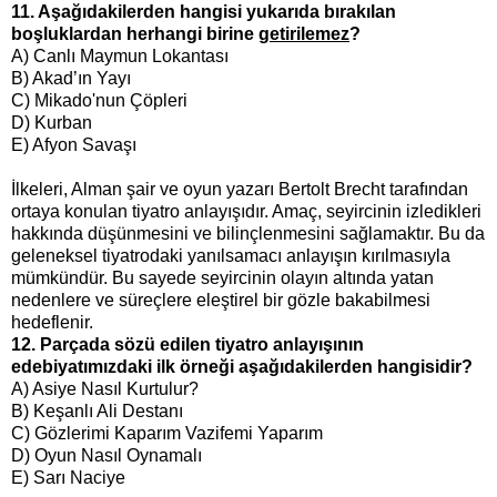
11. Aşağıdakilerden hangisi yukarıda bırakılan
boşluklardan herhangi birine
getirilemez
?
A) Canlı Maymun Lokantası
B) Akad’ın Yayı
C) Mikado'nun Çöpleri
D) Kurban
E) Afyon Savaşı
İlkeleri, Alman şair ve oyun yazarı Bertolt Brecht tarafından
ortaya konulan tiyatro anlayışıdır. Amaç, seyircinin izledikleri
hakkında düşünmesini ve bilinçlenmesini sağlamaktır. Bu da
geleneksel tiyatrodaki yanılsamacı anlayışın kırılmasıyla
mümkündür. Bu sayede seyircinin olayın altında yatan
nedenlere ve süreçlere eleştirel bir gözle bakabilmesi
hedeflenir.
12. Parçada sözü edilen tiyatro anlayışının
edebiyatımızdaki ilk örneği aşağıdakilerden hangisidir?
A) Asiye Nasıl Kurtulur?
B) Keşanlı Ali Destanı
C) Gözlerimi Kaparım Vazifemi Yaparım
D) Oyun Nasıl Oynamalı
E) Sarı Naciye