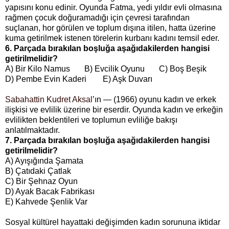
yapısını konu edinir. Oyunda Fatma, yedi yıldır evli olmasına
rağmen çocuk doğuramadığı için çevresi tarafından
suçlanan, hor görülen ve toplum dışına itilen, hatta üzerine
kuma getirilmek istenen törelerin kurbanı kadını temsil eder.
6. Parçada bırakılan boşluğa aşağıdakilerden hangisi
getirilmelidir?
A) Bir Kilo Namus B) Evcilik Oyunu C) Boş Beşik
D) Pembe Evin Kaderi E) Aşk Duvarı
Sabahattin Kudret Aksal
’ın — (1966) oyunu kadın ve erkek
ilişkisi ve evlilik üzerine bir eserdir. Oyunda kadın ve erkeğin
evlilikten beklentileri ve toplumun evliliğe bakışı
anlatılmaktadır.
7. Parçada bırakılan boşluğa aşağıdakilerden hangisi
getirilmelidir?
A) Ayışığında Şamata
B) Çatıdaki Çatlak
C) Bir Şehnaz Oyun
D) Ayak Bacak Fabrikası
E) Kahvede Şenlik Var
Sosyal kültürel hayattaki değişimden kadın sorununa iktidar