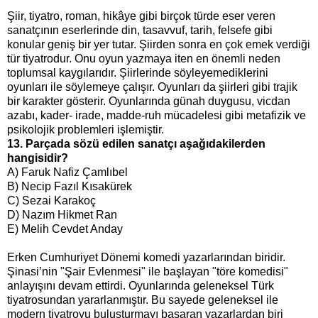
Şiir, tiyatro, roman, hikâye gibi birçok türde eser veren
sanatçının eserlerinde din, tasavvuf, tarih, felsefe gibi
konular geniş bir yer tutar. Şiirden sonra en çok emek verdiği
tür tiyatrodur. Onu oyun yazmaya iten en önemli neden
toplumsal kaygılarıdır. Şiirlerinde söyleyemediklerini
oyunları ile söylemeye çalışır. Oyunları da şiirleri gibi trajik
bir karakter gösterir. Oyunlarında günah duygusu, vicdan
azabı, kader- irade, madde-ruh mücadelesi gibi metafizik ve
psikolojik problemleri işlemiştir.
13. Parçada sözü edilen sanatçı aşağıdakilerden
hangisidir?
A) Faruk Nafiz Çamlıbel
B) Necip Fazıl Kısakürek
C) Sezai Karakoç
D) Nazım Hikmet Ran
E) Melih Cevdet Anday
Erken Cumhuriyet Dönemi komedi yazarlarından biridir.
Şinasi’nin "Şair Evlenmesi" ile başlayan "töre komedisi"
anlayışını devam ettirdi. Oyunlarında geleneksel Türk
tiyatrosundan yararlanmıştır. Bu sayede geleneksel ile
modern tiyatroyu buluşturmayı başaran yazarlardan biri