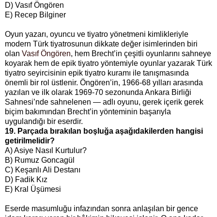
D) Vasıf Öngören
E) Recep Bilginer
Oyun yazarı, oyuncu ve tiyatro yönetmeni kimlikleriyle
modern Türk tiyatrosunun dikkate değer isimlerinden biri
olan
Vasıf Öngören
, hem Brecht’in çeşitli oyunlarını sahneye
koyarak hem de epik tiyatro yöntemiyle oyunlar yazarak Türk
tiyatro seyircisinin epik tiyatro kuramı ile tanışmasında
önemli bir rol üstlenir. Öngören’in, 1966-68 yılları arasında
yazılan ve ilk olarak 1969-70 sezonunda Ankara Birliği
Sahnesi’nde sahnelenen — adlı oyunu, gerek içerik gerek
biçim bakımından Brecht’in yönteminin başarıyla
uygulandığı bir eserdir.
19. Parçada bırakılan boşluğa aşağıdakilerden hangisi
getirilmelidir?
A) Asiye Nasıl Kurtulur?
B) Rumuz Goncagül
C) Keşanlı Ali Destanı
D) Fadik Kız
E) Kral Üşümesi
Eserde masumluğu infazından sonra anlaşılan bir gence