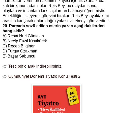
idam kararı veren bir hâkimin hikayesi işlenir. O ana kadar
katı bir kanun adamı olan Reis Bey, bu olaydan sonra
olaylara ve insanlara farklı açılardan bakmayı öğrenmiştir.
Emekliliğini isteyerek görevini bırakan Reis Bey, ayaktakımı
arasına karışarak onları doğru yola sevk etmeyi görev edinir.
20. Parçada sözü edilen eserin yazarı aşağıdakilerden
hangisidir?
A) Reşat Nuri Güntekin
B) Necip Fazıl Kısakürek
C) Recep Bilginer
D) Turgut Özakman
E) Başar Sabuncu
👉
Testi pdf olarak indirebilirsiniz.
👉
Cumhuriyet Dönemi Tiyatro Konu Testi 2