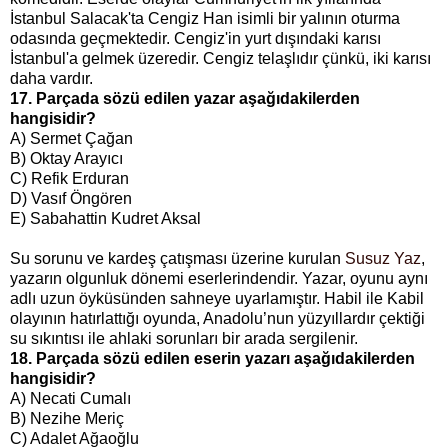
İstanbul Salacak'ta Cengiz Han isimli bir yalının oturma
odasında geçmektedir. Cengiz'in yurt dışındaki karısı
İstanbul'a gelmek üzeredir. Cengiz telaşlıdır çünkü, iki karısı
daha vardır.
17. Parçada sözü edilen yazar aşağıdakilerden
hangisidir?
A) Sermet Çağan
B) Oktay Arayıcı
C) Refik Erduran
D) Vasıf Öngören
E) Sabahattin Kudret Aksal
Su sorunu ve kardeş çatışması üzerine kurulan
Susuz Yaz
,
yazarın olgunluk dönemi eserlerindendir. Yazar, oyunu aynı
adlı uzun öyküsünden sahneye uyarlamıştır. Habil ile Kabil
olayının hatırlattığı oyunda, Anadolu’nun yüzyıllardır çektiği
su sıkıntısı ile ahlaki sorunları bir arada sergilenir.
18. Parçada sözü edilen eserin yazarı aşağıdakilerden
hangisidir?
A) Necati Cumalı
B) Nezihe Meriç
C) Adalet Ağaoğlu