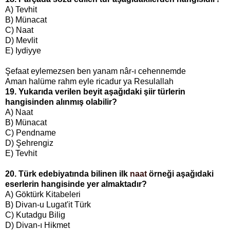
A) Tevhit
B)
Münacat
C)
Naat
D) Mevlit
E) Iydiyye
Şefaat eylemezsen ben yanam nâr-ı cehennemde
Aman halüme rahm eyle ricadur ya Resulallah
19. Yukarıda verilen beyit aşağıdaki şiir türlerin
hangisinden alınmış olabilir?
A)
Naat
B) Münacat
C)
Pendname
D) Şehrengiz
E) Tevhit
20. Türk edebiyatında bilinen ilk
naat
örneği aşağıdaki
eserlerin hangisinde yer almaktadır?
A) Göktürk Kitabeleri
B) Divan-u Lugat'it Türk
C) Kutadgu Bilig
D) Divan-ı Hikmet