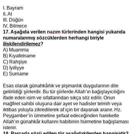
I. Bayram
II. At
III. Düğün
IV. Bilmece
17. Aşağıda verilen
nazım türleri
nden hangisi yukarıda
numaralanmış sözcüklerden herhangi biriyle
ilişkilendirilemez
?
A) Muamma
B) Kıyafetname
C) Rahşiye
D) Iydiyye
E) Surname
Esas olarak günahkârlık ve pişmanlık duygularının dile
getirildiği şiirlerdir. Bu tür şiirlerde Allah’ın bağışlayıcılığını
ifade eden isim ve sıfatlarından sıkça söz edilir. Onun
mağfiret sahibi oluşuna dair ayet ve hadisler telmih veya
iktibas yoluyla zikredilerek af için bir dayanak aranır. Hz.
Peygamber’in ümmetine şefaat edeceğinden hareketle
Allah’ın günahkâr kullarını habibinin hürmetine bağışlaması
istenir.
18. Parçada sözü edilen tür aşağıdakilerden hangisidir?