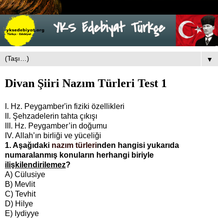
▼
Divan Şiiri Nazım Türleri Test 1
I. Hz. Peygamber'in fiziki özellikleri
II. Şehzadelerin tahta çıkışı
III. Hz. Peygamber’in doğumu
IV. Allah’ın birliği ve yüceliği
1. Aşağıdaki
nazım türleri
nden hangisi yukarıda
numaralanmış konuların herhangi biriyle
ilişkilendirilemez
?
A) Cülusiye
B) Mevlit
C) Tevhit
D) Hilye
E) Iydiyye