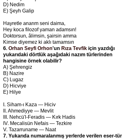
D) Nedim
E) Şeyh Galip
Hayretle anarım seni daima,
Hey koca filozof yaman adamsın!
Doktorsun, âlimsin, şairsin amma
Kimse diyemez ki aklı tamamsın
6.
Orhan Seyfi Orhon
'un
Rıza Tevfik
için yazdığı
yukarıdaki dörtlük aşağıdaki nazım türlerinden
hangisine örnek olabilir?
A) Şehrengiz
B) Nazire
C) Lugaz
D) Hicviye
E) Hilye
I. Siham-ı Kaza — Hiciv
II. Ahmediyye — Mevlit
III. Nehcü'l-Feradis — Kırk Hadis
IV. Mecalisün Nefais — Tezkire
V. Tazarruname — Naat
7. Yukarıda numaralanmış yerlerde verilen eser-tür