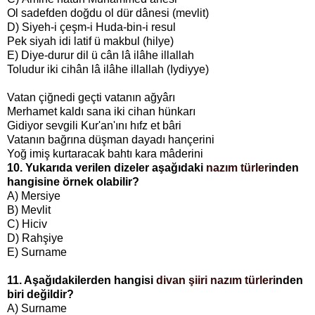
Ol sadefden doğdu ol dür dânesi (mevlit)
D) Siyeh-i çeşm-i Huda-bin-i resul
Pek siyah idi latif ü makbul (hilye)
E) Diye-durur dil ü cân lâ ilâhe illallah
Toludur iki cihân lâ ilâhe illallah (Iydiyye)
Vatan çiğnedi geçti vatanın ağyârı
Merhamet kaldı sana iki cihan hünkarı
Gidiyor sevgili Kur'an'ını hıfz et bâri
Vatanın bağrına düşman dayadı hançerini
Yoğ imiş kurtaracak bahtı kara mâderini
10. Yukarıda verilen dizeler aşağıdaki
nazım türleri
nden
hangisine örnek olabilir?
A) Mersiye
B) Mevlit
C) Hiciv
D) Rahşiye
E) Surname
11. Aşağıdakilerden hangisi
divan şiiri nazım türleri
nden
biri değildir?
A) Surname