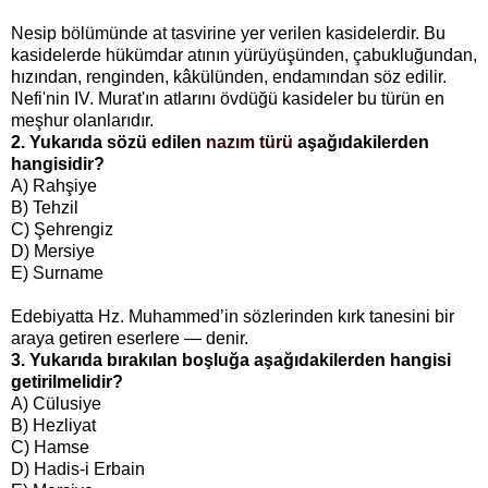
Nesip bölümünde at tasvirine yer verilen kasidelerdir. Bu
kasidelerde hükümdar atının yürüyüşünden, çabukluğundan,
hızından, renginden, kâkülünden, endamından söz edilir.
Nefi'nin IV. Murat'ın atlarını övdüğü kasideler bu türün en
meşhur olanlarıdır.
2. Yukarıda sözü edilen
nazım türü
aşağıdakilerden
hangisidir?
A) Rahşiye
B) Tehzil
C) Şehrengiz
D) Mersiye
E) Surname
Edebiyatta Hz. Muhammed’in sözlerinden kırk tanesini bir
araya getiren eserlere — denir.
3. Yukarıda bırakılan boşluğa aşağıdakilerden hangisi
getirilmelidir?
A) Cülusiye
B) Hezliyat
C) Hamse
D) Hadis-i Erbain