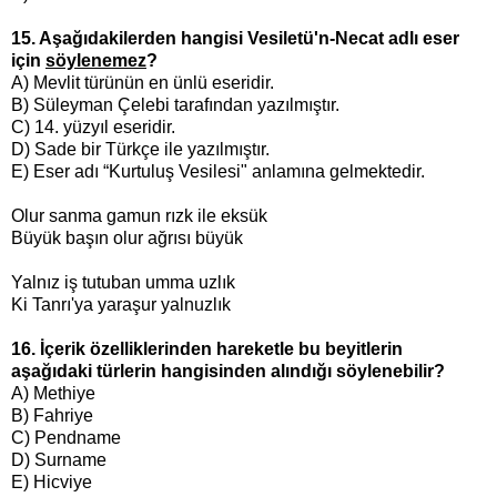
15. Aşağıdakilerden hangisi Vesiletü'n-Necat adlı eser
için
söylenemez
?
A) Mevlit türünün en ünlü eseridir.
B) Süleyman Çelebi tarafından yazılmıştır.
C) 14. yüzyıl eseridir.
D) Sade bir Türkçe ile yazılmıştır.
E) Eser adı “Kurtuluş Vesilesi" anlamına gelmektedir.
Olur sanma gamun rızk ile eksük
Büyük başın olur ağrısı büyük
Yalnız iş tutuban umma uzlık
Ki Tanrı'ya yaraşur yalnuzlık
16. İçerik özelliklerinden hareketle bu beyitlerin
aşağıdaki türlerin hangisinden alındığı söylenebilir?
A) Methiye
B) Fahriye
C) Pendname
D) Surname
E) Hicviye