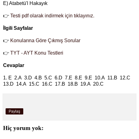
E) Atabetü'l Hakayık
👉
Testi pdf olarak indirmek için tıklayınız.
İlgili Sayfalar
👉
Konularına Göre Çıkmış Sorular
👉
TYT - AYT Konu Testleri
Cevaplar
1. E 2.A 3.D 4.B 5.C 6.D 7.E 8.E 9.E 10.A 11.B 12.C
13.D 14.A 15.C 16.C 17.B 18.B 19.A 20.C
Paylaş
Hiç yorum yok: