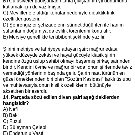
B) Cülûsiyeler padişahların tahta çıkışlarının yıl dönümünü
kutlamak için de yazılmıştır.
C) Mevlitler ele aldığı konular nedeniyle didaktik-lirik
özellikler gösterir.
D) Şehrengizler şehzadelerin sünnet düğünleri ile hanım
sultanların doğum ya da evlilik törenlerini konu alır.
E) Mersiye genellikle terkibibent şeklinde yazılır.
Şiirini methiye ve fahriyeye adayan şair; mağrur edası,
yüksek düzeyde zekâsı ve hayal gücüyle klasik şiirin
kendine özgü üslup sahibi olmayı başarmış birkaç şairinden
biridir. Kendini övme ve mağrur bir eda, onun şiirlerinde taviz
vermediği yönlerinin başında gelir. Şairin naat türünün en
güzel örneklerinden biri olan "Sözüm Kasidesi" farklı üslubu
ve muhtevasıyla onun kişilik özelliklerini bütünüyle
aksettiren bir eserdir.
14. Parçada sözü edilen divan şairi aşağıdakilerden
hangisidir?
A) Nefi
B) Baki
C) Fuzuli
D) Süleyman Çelebi
E) Enderunlu Vasıf