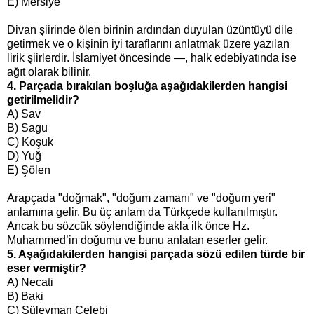
E) Mersiye
Divan şiirinde ölen birinin ardından duyulan üzüntüyü dile
getirmek ve o kişinin iyi taraflarını anlatmak üzere yazılan
lirik şiirlerdir. İslamiyet öncesinde —, halk edebiyatında ise
ağıt olarak bilinir.
4. Parçada bırakılan boşluğa aşağıdakilerden hangisi
getirilmelidir?
A) Sav
B) Sagu
C) Koşuk
D) Yuğ
E) Şölen
Arapçada "doğmak", "doğum zamanı" ve "doğum yeri"
anlamına gelir. Bu üç anlam da Türkçede kullanılmıştır.
Ancak bu
sözcük söylendiğinde
akla ilk önce Hz.
Muhammed’in doğumu ve bunu anlatan eserler gelir.
5. Aşağıdakilerden hangisi parçada sözü edilen türde bir
eser vermiştir?
A) Necati
B) Baki
C) Süleyman Çelebi