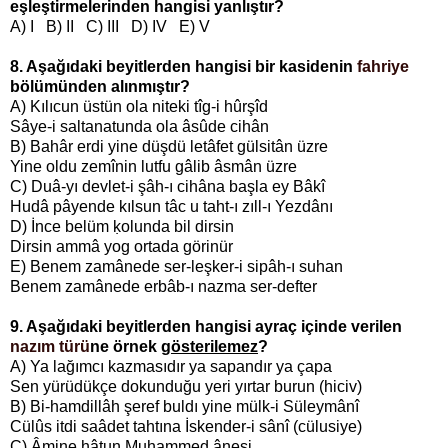
eşleştirmelerinden hangisi yanlıştır?
A) I B) II C) III D) IV E) V
8. Aşağıdaki beyitlerden hangisi bir kasidenin
fahriye
bölümünden alınmıştır?
A) Kılıcun üstün ola niteki tîg-i hûrşîd
Sâye-i saltanatunda ola âsûde cihân
B) Bahâr erdi yine düşdü letâfet gülsitân üzre
Yine oldu zemînin lutfu gâlib âsmân üzre
C) Duâ-yı devlet-i şâh-ı cihâna başla ey Bâkî
Hudâ pâyende kılsun tâc u taht-ı zıll-ı Yezdânı
D) İnce belüm ḳolunda bil dirsin
Dirsin ammâ yog ortada görinür
E) Benem zamânede ser-leşker-i sipâh-ı suhan
Benem zamânede erbâb-ı nazma ser-defter
9. Aşağıdaki beyitlerden hangisi ayraç içinde verilen
nazım türü
ne örnek
gösterilemez
?
A) Ya lağımcı kazmasıdır ya sapandır ya çapa
Sen yürüdükçe dokunduğu yeri yırtar burun (hiciv)
B) Bi-hamdillâh şeref buldı yine mülk-i Süleymânî
Cülûs itdi saâdet tahtına İskender-i sânî (cülusiye)
C) Âmine hâtun Muhammed ânesi