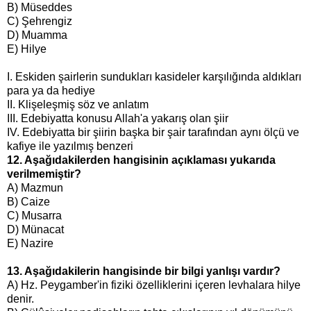
B) Müseddes
C) Şehrengiz
D) Muamma
E) Hilye
I. Eskiden şairlerin sundukları kasideler karşılığında aldıkları
para ya da hediye
II. Klişeleşmiş söz ve anlatım
III. Edebiyatta konusu Allah'a yakarış olan şiir
IV. Edebiyatta bir şiirin başka bir şair tarafından aynı ölçü ve
kafiye ile yazılmış benzeri
12. Aşağıdakilerden hangisinin açıklaması yukarıda
verilmemiştir?
A) Mazmun
B) Caize
C) Musarra
D) Münacat
E) Nazire
13. Aşağıdakilerin hangisinde bir bilgi yanlışı vardır?
A) Hz. Peygamber'in fiziki özelliklerini içeren levhalara hilye
denir.