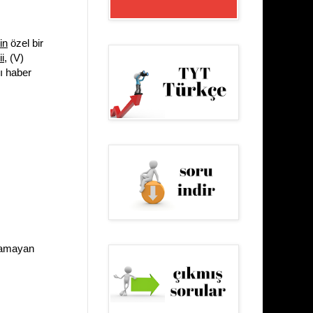
in
özel bir
i
, (V)
ı haber
ğramayan