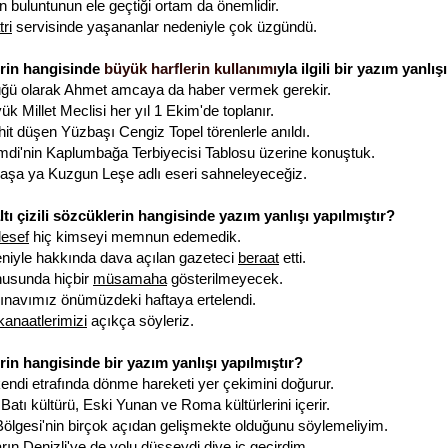
in buluntunun ele geçtiği ortam da önemlidir.
tri
servisinde yaşananlar nedeniyle çok üzgündü.
erin hangisinde
büyük harflerin kullanımı
yla ilgili bir yazım yanlış
yüğü olarak Ahmet amcaya da haber vermek gerekir.
k Millet Meclisi her yıl 1 Ekim'de toplanır.
hit düşen Yüzbaşı Cengiz Topel törenlerle anıldı.
i'nin Kaplumbağa Terbiyecisi Tablosu üzerine konuştuk.
aşa ya Kuzgun Leşe adlı eseri sahneleyeceğiz.
ltı çizili sözcüklerin hangisinde yazım yanlışı yapılmıştır?
esef
hiç kimseyi memnun edemedik.
niyle hakkında dava açılan gazeteci
beraat
etti.
nusunda hiçbir
müsamaha
gösterilmeyecek.
ınavımız önümüzdeki haftaya ertelendi.
kanaatlerimizi
açıkça söyleriz.
rin hangisinde bir yazım yanlışı yapılmıştır?
endi etrafında dönme hareketi yer çekimini doğurur.
atı kültürü, Eski Yunan ve Roma kültürlerini içerir.
ölgesi'nin birçok açıdan gelişmekte olduğunu söylemeliyim.
ın Denizli'ye de yolu düşseydi diye iç geçirdim.