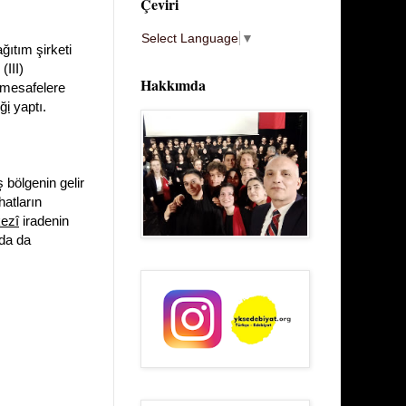
Çeviri
Select Language
▼
ğıtım şirketi
III)
Hakkımda
mesafelere
iği
yaptı.
bölgenin gelir
hatların
ezî
iradenin
nda da