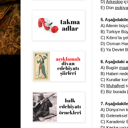
D)
Arkeolog
iç
E) Dün
psikiya
5. Aşağıdakil
A) Ailenin bü
B) Türkiye Büyü
C) Kıbrıs'ta şe
D) Osman Hamd
E) Ya Devlet B
6. Aşağıdaki a
A) Bugün
maal
B) Haberi nede
C) Kurallar ko
D)
Muhafiyet
s
E) Biz burada
7. Aşağıdakile
A) Dünya'nın k
B) Geleneksel B
C) Karadeniz B
D) Keşke yazar