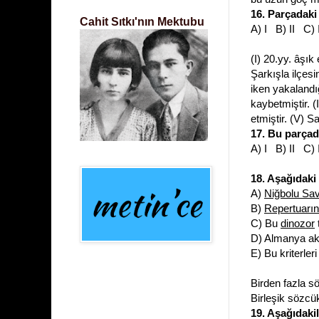
16. Parçadaki
Cahit Sıtkı'nın Mektubu
A) I B) II C)
(I) 20.yy. âşık
Şarkışla ilçesi
iken yakalandı
kaybetmiştir. 
etmiştir. (V) S
17. Bu parçad
A) I B) II C)
18. Aşağıdaki 
A)
Niğbolu Sav
B)
Repertuarın
C) Bu
dinozor
D) Almanya akı
E) Bu kriterle
Birden fazla s
Birleşik sözcükl
19. Aşağıdaki