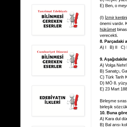
E) Ben, o meyd
(I)
İzmir kentin
önemi vardır. 
hükûmet
binası
verecekti.
8. Parçadaki a
A) I B) II C)
9. Aşağıdakile
A) Volga Nehri
B) Sanatçı, Gal
C) Türk Tarih 
D) MÖ 8. yüzyı
E) 23 Mart 188
Birleşme sıras
birleşik sözcükl
10. Buna göre
A) Kara dul dü
B) Bal arısı ko