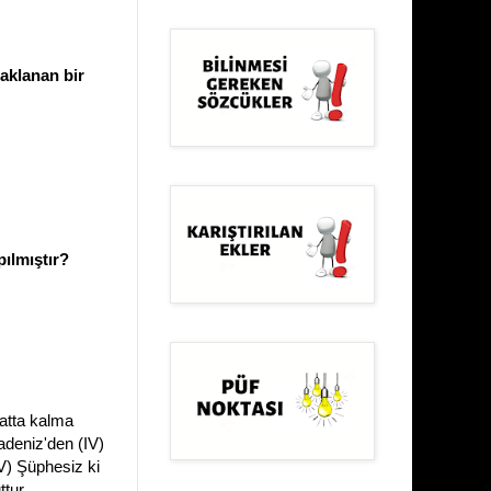
aklanan bir
apılmıştır?
yatta kalma
radeniz'den (IV)
(V) Şüphesiz ki
tur.