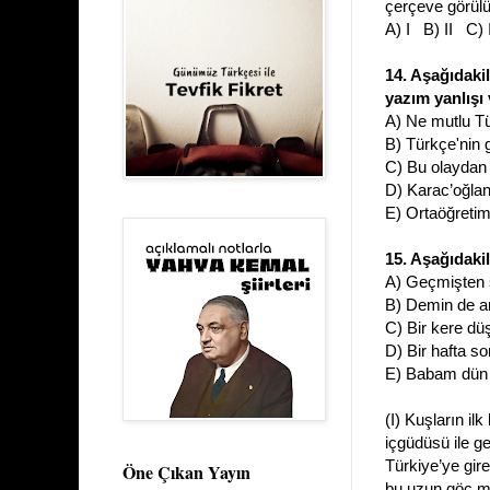
çerçeve görülü
A) I B) II C)
14. Aşağıdaki
yazım yanlışı 
A) Ne mutlu T
B) Türkçe'nin 
C) Bu olaydan 
D) Karac’oğlan
E) Ortaöğretim
15. Aşağıdaki
A) Geçmişten s
B) Demin de ar
C) Bir kere d
D) Bir hafta so
E) Babam dün
(I) Kuşların il
içgüdüsü ile ge
Türkiye’ye gir
Öne Çıkan Yayın
bu uzun göç ma