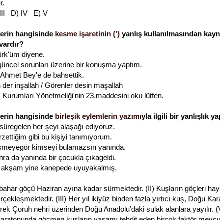
r.
 III D) IV E) V
lerin hangisinde
kesme işaretinin (')
yanlış kullanılmasından kayn
vardır?
ürk'üm diyene.
güncel sorunları üzerine bir konuşma yaptım.
Ahmet Bey'e de bahsettik.
 der inşallah / Görenler desin maşallah
 Kurumları Yönetmeliği'nin 23.maddesini oku lütfen.
lerin hangisinde
birleşik eylemlerin yazımı
yla ilgili bir yanlışlık y
üregelen her şeyi alaşağı ediyoruz.
zettiğim gibi bu kişiyi tanımıyorum.
üşmeyegör kimseyi bulamazsın yanında.
nra da yanında bir çocukla çıkageldi.
 akşam yine kanepede uyuyakalmış.
k bahar göçü Haziran ayına kadar sürmektedir. (II) Kuşların göçleri ha
rçekleşmektedir. (III) Her yıl ikiyüz binden fazla yırtıcı kuş, Doğu Ka
erek Çoruh nehri üzerinden Doğu Anadolu’daki sulak alanlara yayılır. 
ratonunda göçmen kuşların yaşamı tehdit eden birçok faktör mevcut