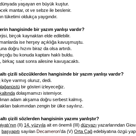
dünyada yaşayan en büyük kuştur.
ek mantar, ot ve sebze ile beslenir.
nın tüketimi oldukça yaygındır.
erin hangisinde bir yazım yanlışı vardır?
jisi, birçok kaynaktan elde edilebilir.
amanlarda ise herşey açıklığa kavuşmuştu.
na doğru hızını biraz da olsa artırdı.
birçoğu bu konuda kaptanı haklı buldu.
birkaç saat sonra ailesine kavuşacaktı.
altı çizili sözcüklerden hangisinde bir yazım yanlışı vardır?
i
köye varmış oluruz, dedi.
olağanüstü
bir gösteri izleyeceğiz.
kaltında
dolaşmamızı istemiyor.
lınan adam akşama doğru serbest kalmış.
kları bakımından zengin bir ülke sayılırız.
altı çizili sözlerden hangisinin yazımı yanlıştır?
iyatı'nın
(II)
14. yüzyıla
ait en önemli (III)
düzyazı
yazarlarından Giov
)
başyapıtı
sayılan
Decameron
’da (V)
Orta Çağ
edebiyatına özgü yapı