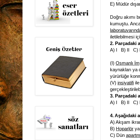
E) Müdür dışar
Doğru akımı bu
kumuştu. Anca
laboratuvarınd
iletilebilmesi 
2. Parçadaki a
A) I B) II C)
(I)
Osmanlı İmp
kaynakları ya d
yürürlüğe konma
(V)
insiyatifi
ile
gerçekleştirileb
3. Parçadaki a
A) I B) II C)
4. Aşağıdaki a
A) Akşam ikra
B)
Hoparlör
yap
C) Dün
apart