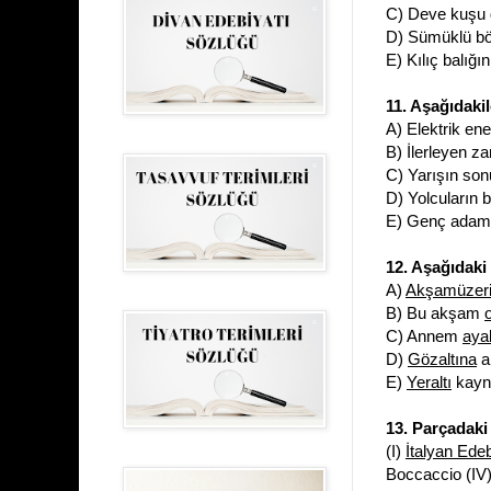
C) Deve kuşu 
D) Sümüklü böc
E) Kılıç balığı
11. Aşağıdakil
A) Elektrik ener
B) İlerleyen z
C) Yarışın sonu
D) Yolcuların 
E) Genç adam, 
12. Aşağıdaki 
A)
Akşamüzer
B) Bu akşam
C) Annem
aya
D)
Gözaltına
a
E)
Yeraltı
kayna
13. Parçadaki 
(I)
İtalyan Edeb
Boccaccio (IV