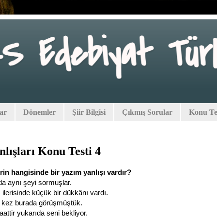
lar
Dönemler
Şiir Bilgisi
Çıkmış Sorular
Konu Tes
lışları Konu Testi 4
rin hangisinde bir yazım yanlışı vardır?
da aynı şeyi sormuşlar.
z ilerisinde küçük bir dükkânı vardı.
 kez burada görüşmüştük.
attir yukarıda seni bekliyor.