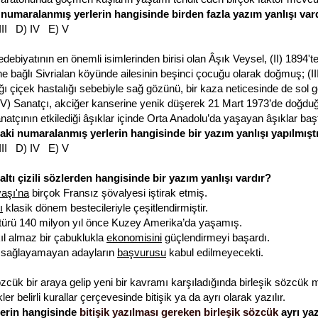
 numaralanmış yerlerin hangisinde birden fazla yazım yanlışı var
 III D) IV E) V
 edebiyatının en önemli isimlerinden birisi olan Âşık Veysel, (II) 1894't
ne bağlı Sivrialan köyünde ailesinin beşinci çocuğu olarak doğmuş; (II
ğı çiçek hastalığı sebebiyle sağ gözünü, bir kaza neticesinde de sol 
(IV) Sanatçı, akciğer kanserine yenik düşerek 21 Mart 1973’de doğdu
anatçının etkilediği âşıklar içinde Orta Anadolu’da yaşayan âşıklar başt
aki numaralanmış yerlerin hangisinde bir yazım yanlışı yapılmışt
 III D) IV E) V
altı çizili sözlerden hangisinde bir yazım yanlışı vardır?
aşı'na
birçok Fransız şövalyesi iştirak etmiş.
ı
klasik dönem bestecileriyle çeşitlendirmiştir.
türü 140 milyon yıl önce Kuzey Amerika’da yaşamış.
l almaz bir çabuklukla
ekonomisini
güçlendirmeyi başardı.
ri sağlayamayan adayların
başvurusu
kabul edilmeyecekti.
özcük bir araya gelip yeni bir kavramı karşıladığında birleşik sözcük 
er belirli kurallar çerçevesinde bitişik ya da ayrı olarak yazılır.
lerin hangisinde
bitişik yazılması gereken birleşik sözcük
ayrı yaz