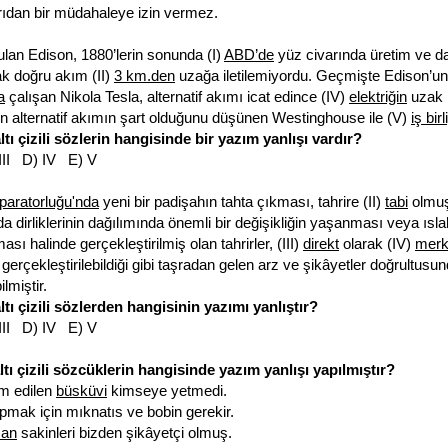
ıdan bir müdahaleye izin vermez.
lan Edison, 1880’lerin sonunda (I)
ABD’de
yüz civarında üretim ve da
k doğru akım (II)
3 km.den
uzağa iletilemiyordu. Geçmişte Edison’un (
a
çalışan Nikola Tesla, alternatif akımı icat edince (IV)
elektriğin
uzak 
için alternatif akımın şart olduğunu düşünen Westinghouse ile (V)
iş birl
ltı çizili sözlerin hangisinde bir yazım yanlışı vardır?
 III D) IV E) V
aratorluğu'nda
yeni bir padişahın tahta çıkması, tahrire (II)
tabi
olmuş 
a dirliklerinin dağılımında önemli bir değişikliğin yaşanması veya ısla
sı halinde gerçekleştirilmiş olan tahrirler, (III)
direkt
olarak (IV)
merk
 gerçekleştirilebildiği gibi taşradan gelen arz ve şikâyetler doğrultusu
ilmiştir.
ltı çizili sözlerden hangisinin yazımı yanlıştır?
 III D) IV E) V
ltı çizili sözcüklerin hangisinde yazım yanlışı yapılmıştır?
m edilen
büsküvi
kimseye yetmedi.
mak için mıknatıs ve bobin gerekir.
man
sakinleri bizden şikâyetçi olmuş.