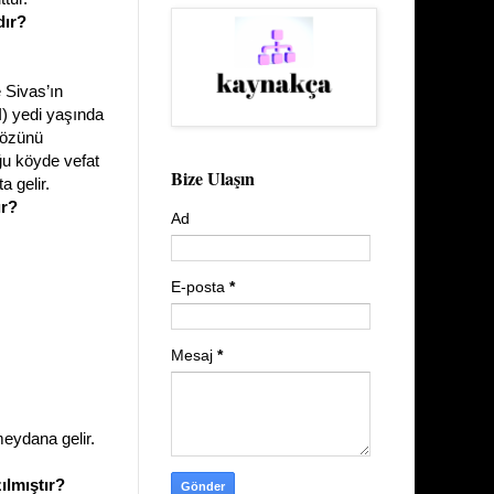
dır?
e Sivas’ın
I) yedi yaşında
gözünü
ğu köyde vefat
Bize Ulaşın
a gelir.
ır?
Ad
E-posta
*
Mesaj
*
meydana gelir.
ılmıştır?