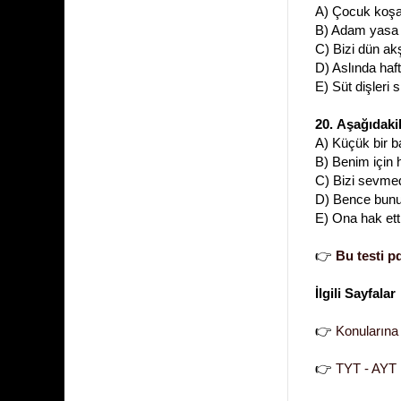
A) Çocuk koşa
B) Adam yasa d
C)
Bizi dün a
D) Aslında haft
E) Süt dişleri 
20.
Aşağıdaki
A) Küçük bir b
B) Benim için 
C) Bizi sevmedi
D) Bence bunu
E) Ona hak ett
👉
Bu testi pd
İlgili Sayfalar
👉
Konularına
👉
TYT - AYT 