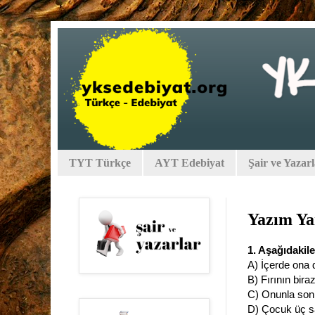
TYT Türkçe
AYT Edebiyat
Şair ve Yazar
Yazım Yan
1. Aşağıdakile
A) İçerde ona 
B) Fırının bira
C) Onunla son
D) Çocuk üç sa