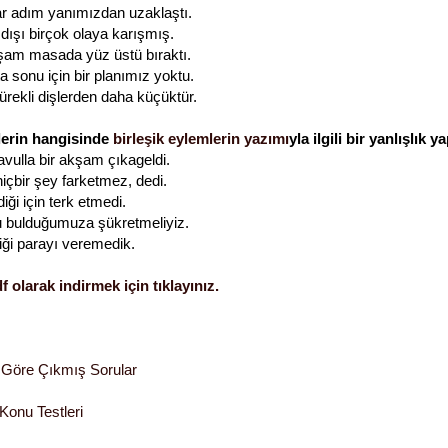
r adım yanımızdan uzaklaştı.
ışı birçok olaya karışmış.
kşam masada yüz üstü bıraktı.
a sonu için bir planımız yoktu.
sürekli dişlerden daha küçüktür.
lerin hangisinde
birleşik eylemlerin yazımı
yla ilgili bir yanlışlık y
avulla bir akşam çıkageldi.
hiçbir şey farketmez, dedi.
ği için terk etmedi.
 bulduğumuza şükretmeliyiz.
iği parayı veremedik.
f olarak indirmek için tıklayınız.
 Göre Çıkmış Sorular
Konu Testleri