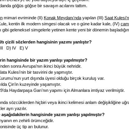
anda göğüs göğse bir savaşın acılarını tattım.
in
mimari evriminde (II)
Konak Meydanı'nda
yapılan (III)
Saat Kulesi’n
Kule, kentin ilk modern simgesi olacak ve o güne kadar kale, (IV)
cami
 gibi geleneksel simgelerle yetinen kente yeni bir dönemin başladığın
ltı çizili sözlerden hangisinin yazımı yanlıştır?
 III D) IV E) V
rin hangisinde bir yazım yanlışı yapılmıştır?
’nden sonra Avrupa’nın ikinci büyük nehridir.
ata Kulesi'nin bir tasvirini de yapmıştır.
Kurumu'nun yurt dışında üyesi olduğu birçok kuruluş var.
lda Çin’in kuzeyinde yaşamıştır.
9’da Haydarpaşa Garı'nın yapımı için Almanlara imtiyaz verilmiştir.
ında sözcüklerden hiçbiri veya ikinci kelimesi anlam değişikliğine u
er ayrı yazılır.
 aşağıdakilerin hangisinde yazım yanlışı yapılmıştır?
nyanın en zehirli örümceğidir.
lonisinde üç tip arı bulunur.