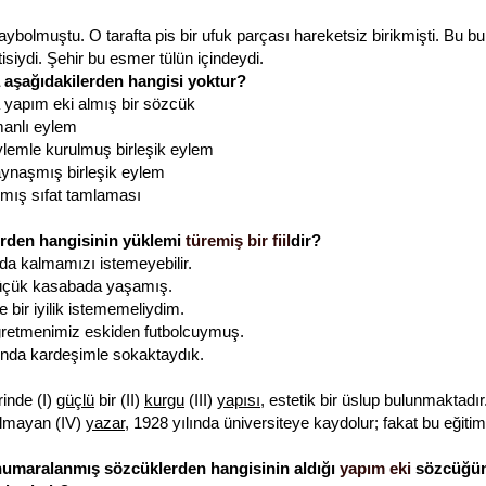
ybolmuştu. O tarafta pis bir ufuk parçası hareketsiz birikmişti. Bu bul
ntisiydi. Şehir bu esmer tülün içindeydi.
 aşağıdakilerden hangisi yoktur?
a yapım eki almış bir sözcük
manlı eylem
lemle kurulmuş birleşik eylem
ynaşmış birleşik eylem
mış sıfat tamlaması
erden hangisinin yüklemi
türemiş bir fiil
dir?
da kalmamızı istemeyebilir.
 küçük kasabada yaşamış.
 bir iyilik istememeliydim.
ğretmenimiz eskiden futbolcuymuş.
nda kardeşimle sokaktaydık.
inde (I)
güçlü
bir (II)
kurgu
(III)
yapısı
, estetik bir üslup bulunmaktadır
olmayan (IV)
yazar
, 1928 yılında üniversiteye kaydolur; fakat bu eğitim
numaralanmış sözcüklerden hangisinin aldığı
yapım eki
sözcüğün