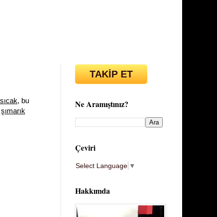
TAKİP ET
sıcak
, bu
Ne Aramıştınız?
)
şımarık
Çeviri
Select Language
▼
Hakkımda