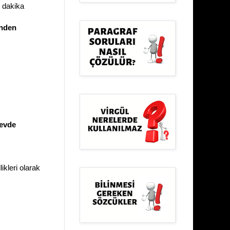
r dakika
inden
revde
ikleri olarak