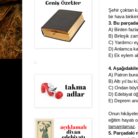
Şehir çoktan ka
bir hava biriki
3. Bu parçada
A) Birden fazl
B) Birleşik za
C) Yardımcı ey
D) Anlamca ka
E) Ek eylem al
4. Aşağıdakil
A) Patron bura
B) Altı yıl bu
C) Ondan böyle
D) Edebiyat ö
E) Deprem anı
Onun hikâyeler
eğitim hayatı 
tamamlamaz
.
5. Parçadaki 