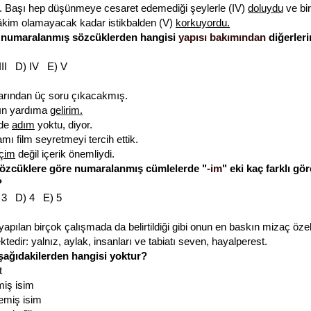
ı. Başı hep düşünmeye cesaret edemediği şeylerle (IV)
doluydu
ve bi
âkim olamayacak kadar istikbalden (V)
korkuyordu.
i numaralanmış sözcüklerden hangisi
yapısı bakımından
diğerler
 III D) IV E) V
arından üç soru çıkacakmış.
arın yardıma
gelirim.
ede
adım
yoktu, diyor.
ı film seyretmeyi tercih ettik.
içim
değil içerik önemliydi.
i sözcüklere göre n
umaralanmış cümlelerde
"
-im
" eki kaç farklı gö
?
 3 D) 4 E) 5
apılan birçok çalışmada da belirtildiği gibi onun en baskın mizaç özell
tedir: yalnız, aylak, insanları ve tabiatı seven, hayalperest.
şağıdakilerden hangisi yoktur?
t
miş isim
emiş isim