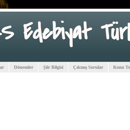
lar
Dönemler
Şiir Bilgisi
Çıkmış Sorular
Konu Tes