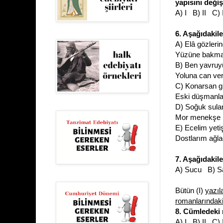
yapısını değiş
A) I B) II C)
6. Aşağıdakile
A) Elâ gözleri
Yüzüne bakm
B) Ben yavruyu
Yoluna can ver
C) Konarsan g
Eski düşmanla
D) Soğuk sula
Mor menekşe b
E) Ecelim yetiş
Dostlarım ağl
7. Aşağıdakile
A) Sucu B) Sa
Bütün (I)
yazıl
romanlarındak
8. Cümledeki
A) I B) II C)