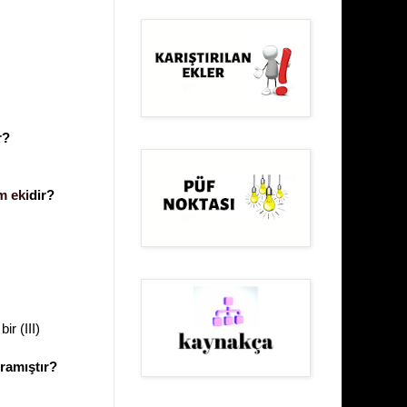
r?
m eki
dir?
ir (III)
ramıştır?