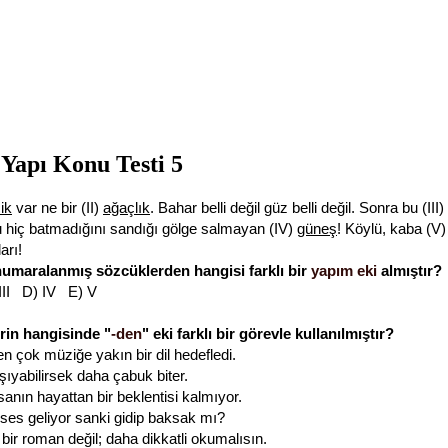
 Yapı Konu Testi 5
ik
var ne bir (II)
ağaçlık
. Bahar belli değil güz belli değil. Sonra bu (III)
u hiç batmadığını sandığı gölge salmayan (IV)
güneş
! Köylü, kaba (V
arı!
numaralanmış sözcüklerden hangisi farklı bir
yapım eki
almıştır?
 III D) IV E) V
erin hangisinde "
-den
" eki farklı bir görevle kullanılmıştır?
n çok müziğe yakın bir dil hedefledi.
şıyabilirsek daha çabuk biter.
anın hayattan bir beklentisi kalmıyor.
r ses geliyor sanki gidip baksak mı?
bir roman değil; daha dikkatli okumalısın.