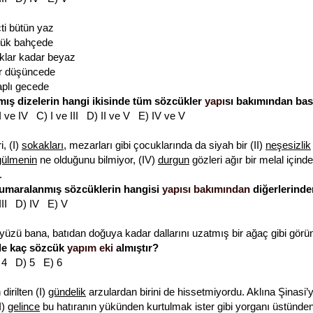
çti bütün yaz
üçük bahçede
klar kadar beyaz
ir düşüncede
aplı gecede
ış dizelerin hangi ikisinde tüm sözcükler
yapı
sı bakımından basi
II ve IV C) I ve III D) II ve V E) IV ve V
, (I)
sokakları
, mezarları gibi çocuklarında da siyah bir (II)
neşesizlik
gülmenin
ne olduğunu bilmiyor, (IV)
durgun
gözleri ağır bir melal içind
.
numaralanmış sözcüklerin hangisi
yapısı bakımından
diğerlerinden
 III D) IV E) V
zü bana, batıdan doğuya kadar dallarını uzatmış bir ağaç gibi görü
de kaç sözcük
yapım eki
almıştır?
 4 D) 5 E) 6
irilten (I)
gündelik
arzulardan birini de hissetmiyordu. Aklına Şinasi’y
I)
gelince
bu hatıranın yükünden kurtulmak ister gibi yorganı üstünden a