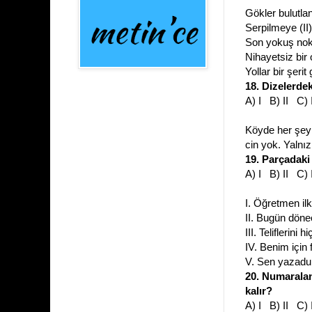
Gökler bulutlan
Serpilmeye (II
Son yokuş nokt
Nihayetsiz bir
Yollar bir şerit
18. Dizelerde
A) I B) II C)
Köyde her şey
cin yok. Yalnız
19. Parçadak
A) I B) II C)
I. Öğretmen ilk
II. Bugün döne
III. Teliflerini
IV. Benim için 
V. Sen yazadur
20. Numarala
kalır?
A) I B) II C)