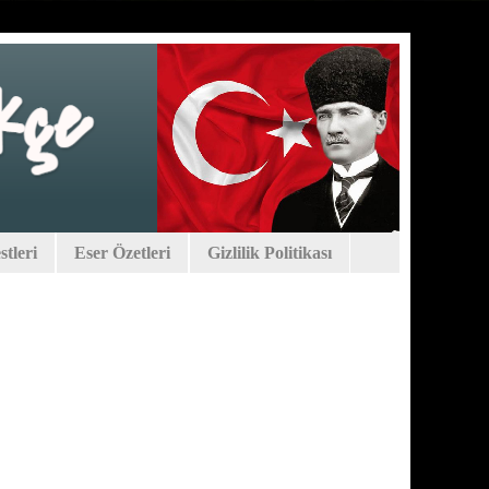
tleri
Eser Özetleri
Gizlilik Politikası