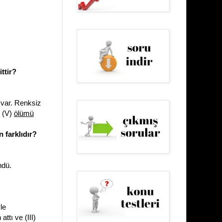
ttir?
var. Renksiz
e (V)
ölümü
 farklıdır?
ndü.
le
ttı ve (III)