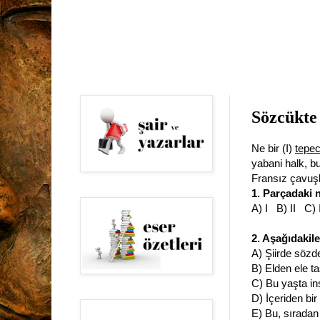
Sözcükte
Ne bir (I)
tepec
yabani halk, b
Fransız çavuşl
1. Parçadaki 
A) I B) II C)
2. Aşağıdakil
A) Şiirde sözde
B) Elden ele ta
C) Bu yaşta ins
D) İçeriden bi
E) Bu, sıradan 