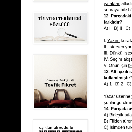
yataktan
atlad
sonraya bile h
12. Parçadak
farklıdır?
A) I B) II C)
I.
Yazım
kurall
II. İstersen y
III. Dünkü list
IV.
Seçim
akşam
V. Onun için
b
13. Altı çizil
kullanılmıştır
A) 1 B) 2 C)
Yazar üzerine y
şunlar görülmek
14. Parçada a
A) Birleşik sıfa
B) Fiilden türe
C) İsimden tür