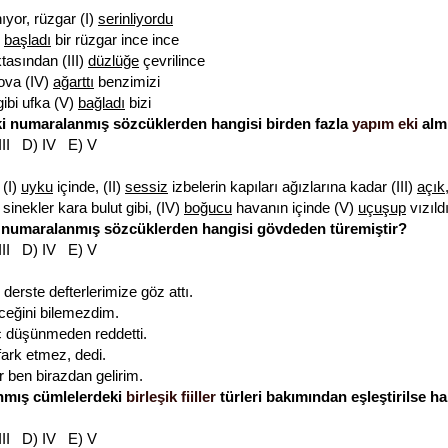
ıyor, rüzgar (I)
serinliyordu
)
başladı
bir rüzgar ince ince
asından (III)
düzlüğe
çevrilince
 ova (IV)
ağarttı
benzimizi
 gibi ufka (V)
bağladı
bizi
ki numaralanmış sözcüklerden hangisi birden fazla
yapım eki
almı
 III D) IV E) V
 (I)
uyku
içinde, (II)
sessiz
izbelerin kapıları ağızlarına kadar (III)
açık
 sinekler kara bulut gibi, (IV)
boğucu
havanın içinde (V)
uçuşup
vızıld
i numaralanmış sözcüklerden hangisi gövdeden türemiştir?
 III D) IV E) V
 derste defterlerimize göz attı.
ceğini bilemezdim.
 hiç düşünmeden reddetti.
fark etmez, dedi.
 ben birazdan gelirim.
nmış cümlelerdeki
birleşik fiiller
türleri bakımından eşleştirilse ha
 III D) IV E) V