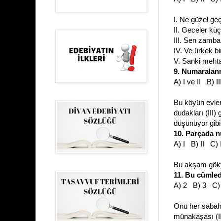
I. Ne güzel ge
II. Geceler k
III. Sen zamba
IV. Ve ürkek b
V. Sanki meht
9. Numaralanm
A) I ve II B) I
Bu köyün evleri
dudakları (III)
düşünüyor gibi
10. Parçada 
A) I B) II C)
Bu akşam gökyü
11. Bu cümle
A) 2 B) 3 C)
Onu her sabah d
münakaşası (I