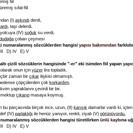
miş fiil
emiş sıfat-fiil
dan (I)
aşkındı
derdi,
ardı
, taşı delerdi.
yolcuya (IV)
soğuk
su verdi,
dudağa
çoban çeşmesi
eki numaralanmış sözcüklerden hangisi
yapısı bakımından
farklıdı
 III D) IV E) V
altı çizili sözcüklerin hangisinde "
-er
" eki isimden fiil yapan
yapı
 olarak onun için
yüzer
lira topladık.
içbir zaman bir
çıkar
ilişkisi olmamıştı.
nedense çöpçülerden çok
korkardım
.
kvim yapraklarını çevirdi bir bir.
r mektup
çıkarıp
masaya koymuş.
 bu parçasında birçok ince, uzun, (II)
karışık
damarlar vardı ki, içten b
edef (IV)
parlaklığı
ile henüz yanıyor, renkli, ziyalı (V)
görünüyordu.
 numaralanmış sözcüklerden hangisi türetilirken
ünlü kaybı
na uğ
 III D) IV E) V