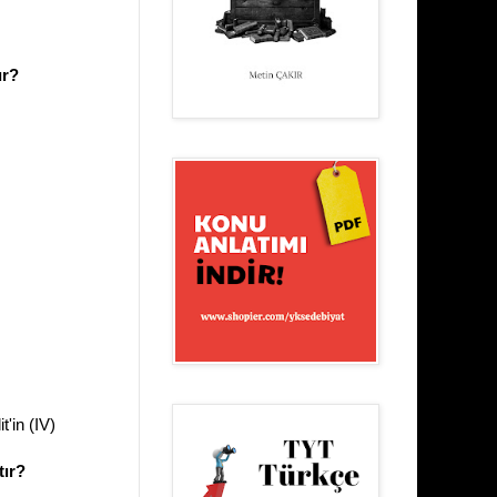
ır?
t'in (IV)
tır?