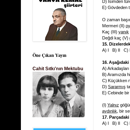
D) İsimden türe
E) Gövdeden tür
O zaman başın
Mermeri (II)
oy
Kaç (III)
yanık
Değdi kaç (V)
15. Dizelerd
A) I B) II C)
Öne Çıkan Yayın
16. Aşağıdaki 
A) Arkadaşları
Cahit Sıtkı'nın Mektubu
B) Aramızda h
C) Küçükken 
D)
Sararmış
ta
E) Cebinde bi
(I)
Yalnız
göğün
aydınlık
, bir s
17. Parçadaki
A) I B) II C)