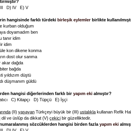
tirmiştir?
 III D) IV E) V
rin hangisinde farklı türdeki
birleşik eylemler
birlikte kullanılmışt
ne kurban olduğum
aya doyamadım ben
 tanır idim
ir idim
üle kon dikene konma
rın dost olur sanma
r akar dağda
iter bağda
ti yıldızım düştü
adı düşmanım güldü
rden hangisi diğerlerinden farklı bir
yapım eki
almıştır?
tıcı C) Kitapçı D) Tüpçü E) İşçi
arında
(II)
yaşayan
Türkçeyi büyük bir (III)
ustalıkla
kullanan Refik Hali
i
dil ve üslûp da dikkat (V)
çekici
bir güzelliktedir.
 numaralanmış sözcüklerden hangisi birden fazla
yapım eki
almış
 III D) IV E) V