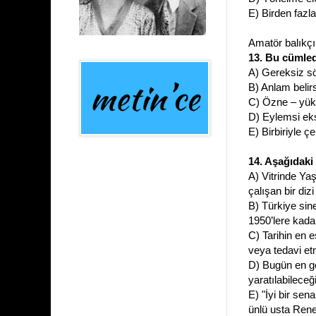
E)
Birden fazl
Amatör balıkçıl
13. Bu cümle
A) Gereksiz s
B) Anlam belirs
C) Özne – yü
D) Eylemsi eks
E) Birbiriyle çe
14. Aşağıdaki
A)
Vitrinde Ya
çalışan bir di
B) Türkiye sin
1950’lere kada
C) Tarihin en e
veya tedavi et
D) Bugün en ge
yaratılabileceği
E) "İyi bir sen
ünlü usta Rene