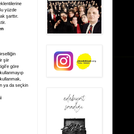
klentilerine
 Bu yüzde
k şarttır.
ir.
en
rselliğin
 şiir
gil'e göre
 kullanmayıp
i kullanmak,
en ya da seçkin
i