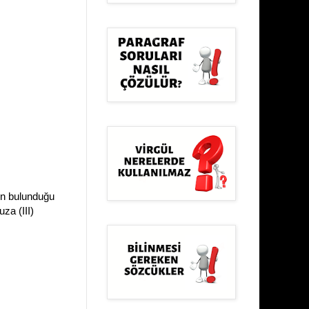
un bulunduğu
za (III)