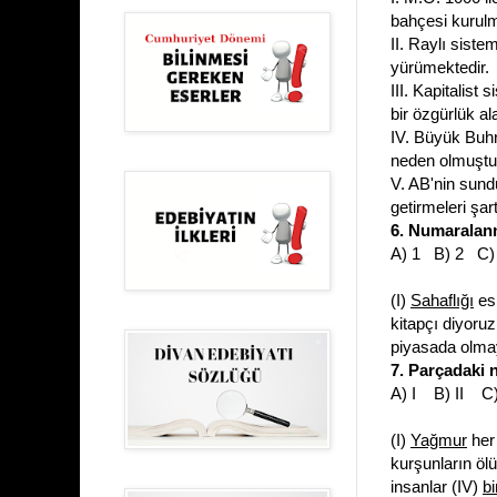
bahçesi kurulm
II. Raylı sist
yürümektedir.
III. Kapitalist
bir özgürlük a
IV. Büyük Buhr
neden olmuştu
V. AB'nin sundu
getirmeleri şart
6. Numaralan
A) 1 B) 2 C)
(I)
Sahaflığı
esk
kitapçı diyoruz 
piyasada olmaya
7. Parçadaki 
A) I B) II C
(I)
Yağmur
her 
kurşunların ölü
insanlar (IV)
bi