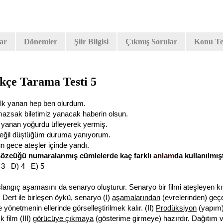
lar
Dönemler
Şiir Bilgisi
Çıkmış Sorular
Konu Tes
çe Tarama Testi 5
 ilk yanan hep ben olurdum.
azsak biletimiz yanacak haberin olsun.
zı yanan yoğurdu üfleyerek yermiş.
değil düştüğüm duruma yanıyorum.
n gece ateşler içinde yandı.
sözcüğü numaralanmış cümlelerde kaç farklı
anlam
da kullanılmış
 3 D) 4 E) 5
angıç aşamasını da senaryo oluşturur. Senaryo bir filmi ateşleyen kı
. Dert ile birleşen öykü, senaryo (I)
aşamalarından
(evrelerinden) geçe
ye yönetmenin ellerinde görselleştirilmek kalır. (II)
Prodüksiyon
(yapım)
k film (III)
görücüye çıkmaya
(gösterime girmeye) hazırdır. Dağıtım 