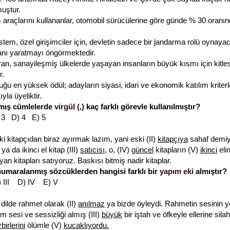
uştur.
em araçlarını kullananlar, otomobil sürücülerine göre günde % 30 oranı
 sistem, özel girişimciler için, devletin sadece bir jandarma rolü oynaya
lanı yaratmayı öngörmektedir.
an, sanayileşmiş ülkelerde yaşayan insanların büyük kısmı için kitlese
r.
ğu en yüksek ödül; adayların siyasi, idari ve ekonomik katılım kriterle
ıyla üyeliktir.
mış cümlelerde
virgül (,)
kaç farklı görevle kullanılmıştır?
 3 D) 4 E) 5
i kitapçıdan biraz ayırmak lazım, yani eski (II)
kitapçıya
sahaf demiy
ya da ikinci el kitap (III)
satıcısı
, o, (IV)
güncel
kitapların (V)
ikinci
elin
n kitapları satıyoruz. Baskısı bitmiş nadir kitaplar.
numaralanmış sözcüklerden hangisi farklı bir
yapım eki
almıştır?
) III D) IV E) V
dilde rahmet olarak (II)
anılmaz
ya bizde öyleydi. Rahmetin sesinin ye
m sesi ve sessizliği almış (III)
büyük
bir iştah ve öfkeyle ellerine sila
rbirlerini
ölümle (V)
kucaklıyordu.