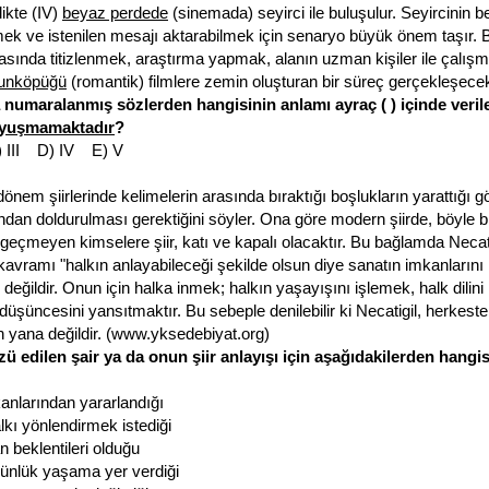
likte (IV)
beyaz perdede
(sinemada) seyirci ile buluşulur. Seyircinin be
ek ve istenilen mesajı aktarabilmek için senaryo büyük önem taşır.
ında titizlenmek, araştırma yapmak, alanın uzman kişiler ile çalışma
unköpüğü
(romantik) filmlere zemin oluşturan bir süreç gerçekleşecekt
 numaralanmış sözlerden hangisinin anlamı ayraç ( ) içinde veril
yuşmamaktadır
?
) III D) IV E) V
dönem şiirlerinde kelimelerin arasında bıraktığı boşlukların yarattığı gö
dan doldurulması gerektiğini söyler. Ona göre modern şiirde, böyle bir
geçmeyen kimselere şiir, katı ve kapalı olacaktır. Bu bağlamda Necati
kavramı "halkın anlayabileceği şekilde olsun diye sanatın imkanlarını
 değildir. Onun için halka inmek; halkın yaşayışını işlemek, halk dilin
düşüncesini yansıtmaktır. Bu sebeple denilebilir ki Necatigil, herkest
 yana değildir. (www.yksedebiyat.org)
ü edilen şair ya da onun şiir anlayışı için aşağıdakilerden hangis
anlarından yararlandığı
halkı yönlendirmek istediği
beklentileri olduğu
 günlük yaşama yer verdiği