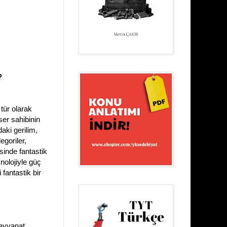
?
 tür olarak
ser sahibinin
aki gerilim,
egoriler,
isinde fantastik
knolojiyle güç
fantastik bir
hayvanat