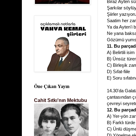
Biraz Ayten sü
Şarkılar söyl
Şiirler yazıyo
Saatim her za
Ya da Ayten'i 
Ne yana baks
Gözümü yumsa
11. Bu parçad
A) Belirtili is
B)
Ünsüz türe
C) Birleşik za
D) Sıfat-fiile
E) Soru sıfatın
Öne Çıkan Yayın
14.30'da Galat
çantasından çı
Cahit Sıtkı'nın Mektubu
çevreyi seyret
12. Bu parçad
A) Yer-yön zar
B) Farklı türde
C) Ünlü düşme
D) Yönelme eki