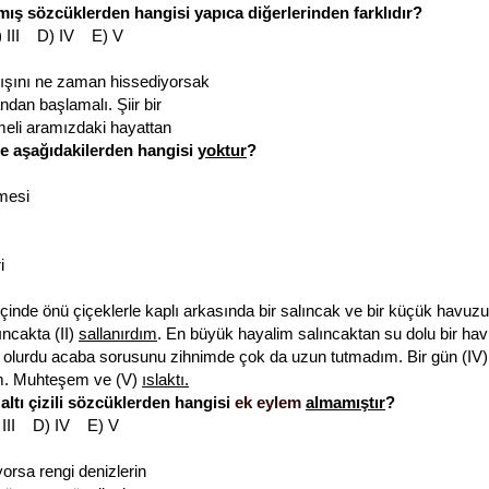
ış sözcüklerden hangisi yapıca diğerlerinden farklıdır?
) III D) IV E) V
ışını ne zaman hissediyorsak
andan başlamalı. Şiir bir
meli aramızdaki hayattan
de aşağıdakilerden hangisi
yoktur
?
mesi
i
çinde önü çiçeklerle kaplı arkasında bir salıncak ve bir küçük havuz
ıncakta (II)
sallanırdım
. En büyük hayalim salıncaktan su dolu bir havu
l olurdu acaba sorusunu zihnimde çok da uzun tutmadım. Bir gün (IV)
im. Muhteşem ve (V)
ıslaktı.
altı çizili sözcüklerden hangisi
ek eylem
almamıştır
?
 III D) IV E) V
rsa rengi denizlerin