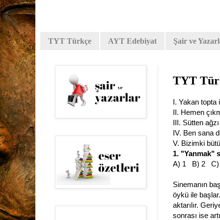
TYT Türkçe
AYT Edebiyat
Şair ve Yazar
TYT Türk
I. Yakan topta
II. Hemen çıkm
III. Sütten ağ
IV. Ben sana 
V. Bizimki bütü
1. "Yanmak" 
A) 1 B) 2 C)
Sinemanın başl
öykü ile başlar
aktarılır. Geri
sonrası ise artı