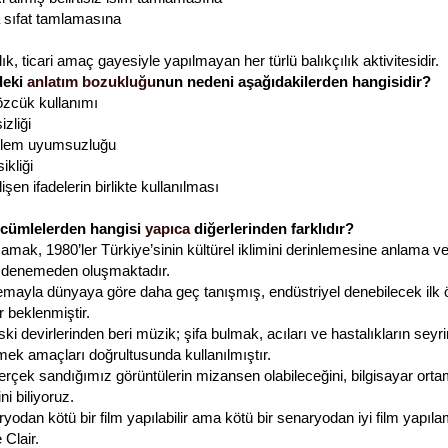
a sıfat tamlamasına
ık, ticari amaç gayesiyle yapılmayan her türlü balıkçılık aktivitesidir.
deki
anlatım bozukluğu
nun nedeni aşağıdakilerden hangisidir?
özcük kullanımı
izliği
klem uyumsuzluğu
ikliği
lişen ifadelerin birlikte kullanılması
 cümlelerden hangisi
yapıca
diğerlerinden farklıdır?
şamak, 1980’ler Türkiye’sinin kültürel iklimini derinlemesine anlama 
zi denemeden oluşmaktadır.
emayla dünyaya göre daha geç tanışmış, endüstriyel denebilecek ilk ö
r beklenmiştir.
ski devirlerinden beri müzik; şifa bulmak, acıları ve hastalıkların seyr
mek amaçları doğrultusunda kullanılmıştır.
rçek sandığımız görüntülerin mizansen olabileceğini, bilgisayar ort
ni biliyoruz.
aryodan kötü bir film yapılabilir ama kötü bir senaryodan iyi film yapıla
 Clair.