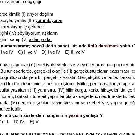
ının zamanla değiştiği
rde kimlik (I)
arıyor
değilim
acıyla, yanlış (III)
yorumluyorlar
gibi soluyup iç çekerek
iğini (IV)
söylüyorum
aşkların
ğimi sanıp (V)
aldanıyorlar
i numaralanmış sözcüklerin hangi ikisinde
ünlü daralması
yoktur
III ve IV C) II ve V D) I ve IV E) III ve V
dünya çapındaki (I)
edebiyatseverler
ve izleyiciler arasında popüler bir
Bu tür eserlerde, gerçekçi olan ile (II)
gerçeküstü
olanın çatışması, e
oğrultusunda yeni bir gerçeklik yaratır. Gerçekçilik ve fantezi arasınd
zi film türü teorisinin temelini oluşturur. Mitler, peri masalları, ütopik al
alist yazıtların (III)
yanı sıra
, (IV)
bilimkurgu
, korku hikayeleri da içer
ndıran, fantastik türe ait yapımlar olarak değerlendirilebilmektedir. Te
mada, (V)
gerçek dışı
olanı seyirciye sunması sebebiyle, yapısı gereği 
l edilebilir.
i altı çizili sözlerden hangisinin
yazım
ı yanlıştır?
C) III. D) IV. E) V.
le 400 arasında Kuzey Afrika, Hindistan ve Çin’de çok sayıda küçük 