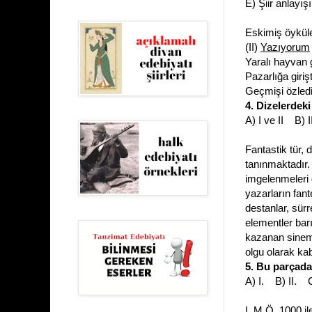
E) Şiir anlayış
Eskimiş öyküle
(II)
Yazıyorum
Yaralı hayvan 
Pazarlığa girişt
Geçmişi özledi
4. Dizelerdek
A) I ve II B) 
Fantastik tür, 
tanınmaktadır. 
imgelenmeleri d
yazarların fante
destanlar, sürre
elementler barı
kazanan sine
olgu olarak kabu
5. Bu parçadak
A) I. B) II. 
I. M.Ö. 1000 i