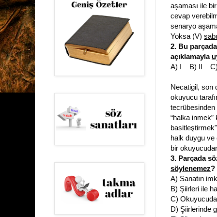
aşaması ile bir
cevap verebilm
senaryo aşamas
Yoksa (V)
sab
2. Bu parçada
açıklamayla
u
A) I B) II C
Necatigil, son 
okuyucu tarafın
tecrübesinden 
“halka inmek” 
basitleştirmek"
halk duygu ve 
bir okuyucudan
3. Parçada söz
söylenemez
?
A) Sanatın imk
B) Şiirleri ile 
C) Okuyucudan 
D) Şiirlerinde