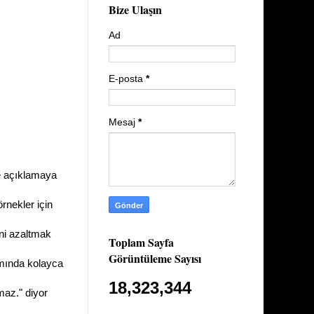
Bize Ulaşın
Ad
E-posta
*
Mesaj
*
ve açıklamaya
rnekler için
ini azaltmak
Toplam Sayfa
Görüntüleme Sayısı
amında kolayca
18,323,344
maz." diyor