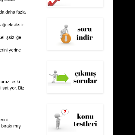
nda daha fazla
cağı eksiksiz
l işsizliğe
rini yerine
oruz, eski
i satıyor. Biz
rini
h bırakılmış