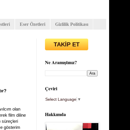
tleri
Eser Özetleri
Gizlilik Politikası
TAKİP ET
Ne Aramıştınız?
Çeviri
tır?
Select Language
▼
vılcım olan
Hakkımda
rek film diline
 süreçleri
ve gösterim