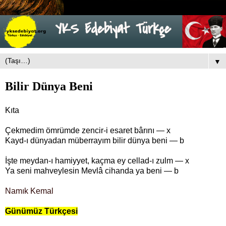
▼
Bilir Dünya Beni
Kıta
Çekmedim ömrümde zencir-i esaret bârını — x
Kayd-ı dünyadan müberrayım bilir dünya beni — b
İşte meydan-ı hamiyyet, kaçma ey cellad-ı zulm — x
Ya seni mahveylesin Mevlâ cihanda ya beni — b
Namık Kemal
Günümüz Türkçesi