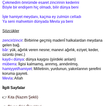
Çekmedim ömrümde esaret zincirinin kederini
Böyle bir endişem hiç olmadı, bilir dünya beni
İşte hamiyet meydanı, kaçma ey zulmün celladı
Ya seni mahvetsin dünyada Mevla ya beni
Sözcükler
zencir/zincir
: Birbirine geçmiş madenî halkalardan meydana
gelen bağ.
bâr:
yük, ağırlık veren nesne; manevi ağırlık, eziyet, keder,
üzüntü (mec.)
kayd-ı dünya
: dünya kaygısı (şiirdeki anlam)
müberra
: İlgisi kalmamış, arınmış, arındırılmış.
hamiyyet/hamiyet
: Milletinin, yurdunun, yakınlarının şerefini
koruma gayreti.
Mevla
: Allah
İlgili Sayfalar
👉
Kıta (Nazım Şekli)