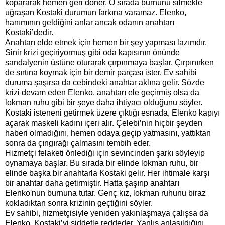
kopararak hemen geri döner. O sırada burnunu silmekle
uğraşan Kostaki durumun farkına varamaz. Elenko,
hanımının geldiğini anlar ancak odanın anahtarı
Kostaki’dedir.
Anahtarı elde etmek için hemen bir şey yapması lazımdır.
Sinir krizi geçiriyormuş gibi oda kapısının önünde
sandalyenin üstüne oturarak çırpınmaya başlar. Çırpınırken
de sırtına koymak için bir demir parçası ister. Ev sahibi
duruma şaşırsa da cebindeki anahtar aklına gelir. Sözde
krizi devam eden Elenko, anahtarı ele geçirmiş olsa da
lokman ruhu gibi bir şeye daha ihtiyacı olduğunu söyler.
Kostaki isteneni getirmek üzere çıktığı esnada, Elenko kapıyı
açarak maskeli kadını içeri alır. Çelebi’nin hiçbir şeyden
haberi olmadığını, hemen odaya geçip yatmasını, yattıktan
sonra da çıngırağı çalmasını tembih eder.
Hizmetçi felaketi önlediği için sevincinden şarkı söyleyip
oynamaya başlar. Bu sırada bir elinde lokman ruhu, bir
elinde başka bir anahtarla Kostaki gelir. Her ihtimale karşı
bir anahtar daha getirmiştir. Hatta şaşırıp anahtarı
Elenko'nun burnuna tutar. Genç kız, lokman ruhunu biraz
kokladıktan sonra krizinin geçtiğini söyler.
Ev sahibi, hizmetçisiyle yeniden yakınlaşmaya çalışsa da
Elenko, Kostaki’yi şiddetle reddeder. Yanlış anlaşıldığını,