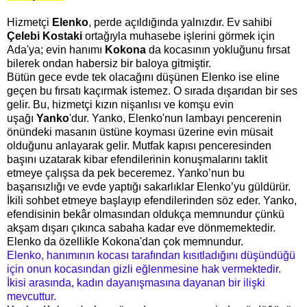
Hizmetçi
Elenko
, perde açıldığında yalnızdır. Ev sahibi
Çelebi Kostaki
ortağıyla muhasebe işlerini görmek için
Ada'ya; evin hanımı
Kokona
da kocasının yokluğunu fırsat
bilerek ondan habersiz bir baloya gitmiştir.
Bütün gece evde tek olacağını düşünen Elenko ise eline
geçen bu fırsatı kaçırmak istemez. O sırada dışarıdan bir ses
gelir. Bu, hizmetçi kızın nişanlısı ve komşu evin
uşağı
Yanko
'dur. Yanko, Elenko'nun lambayı pencerenin
önündeki masanın üstüne koyması üzerine evin müsait
olduğunu anlayarak gelir. Mutfak kapısı penceresinden
başını uzatarak kibar efendilerinin konuşmalarını taklit
etmeye çalışsa da pek beceremez. Yanko’nun bu
başarısızlığı ve evde yaptığı sakarlıklar Elenko’yu güldürür.
İkili sohbet etmeye başlayıp efendilerinden söz eder. Yanko,
efendisinin bekâr olmasından oldukça memnundur çünkü
akşam dışarı çıkınca sabaha kadar eve dönmemektedir.
Elenko da özellikle Kokona'dan çok memnundur.
Elenko, hanımının kocası tarafından kısıtladığını düşündüğü
için onun kocasından gizli eğlenmesine hak vermektedir.
İkisi arasında, kadın dayanışmasına dayanan bir ilişki
mevcuttur.