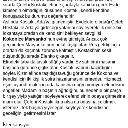
sırada Çelebi Kostaki, elinde çantayla kapıdan girer. Evde
kimsenin olmadığını düşünen Kostaki, kendi kendine
konuşarak bu durumu değerlendirir.
Aslında Kostaki, Ada'ya gitmemiştir. Evdekilere ortağı Çelebi
Hristaki ile Ada’ya gideceği yalanını söyleyerek ilk önce bir
lokantaya oradan da kendisini bekleyen sevgilisi
Kokoniçe
M
aryanko
’nun evine gitmiştir. Ancak çok
geçmeden Maryanko’nun belalı âşığı olan Rus geldiği için
oradan da kaçmak zorunda kalmıştır. Kostaki’nin sesli
düşündüğü sırada Elenko çıkagelir.
Elindeki tabakta tavuk söğüş vardır.
Ev sahibini masanın
başında görünce çığlık atar. Kostaki vapuru kaçırdığını
söyler. Kızın elinde taşıdığı tavuğu görünce de Kokona ve
kendisi için iki kişilik sofra hazırlamasını emreder.
Hizmetçi,
eşini uyandırmak için oda kapısına doğru yürüyen efendisini
engeller. Madam'ın başının ağrıdığını, bu nedenle bir parça
bir şey yiyip yattığını söyleyerek efendisinin odaya girmesine
mani olur.
Çelebi Kostaki ikna olsa da odasına çekilmek
istemez. Tek başına yiyeceğini söyleyerek kendisine
geceliğini getirmesini ister.
İşler karışıyor...