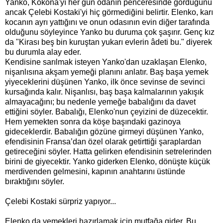
Yanko, Kokona'yı her gün odanın penceresinde gördüğünü
ancak Çelebi Kostaki'yi hiç görmediğini belirtir. Elenko, karı
kocanın ayrı yattığını ve onun odasının evin diğer tarafında
olduğunu söyleyince Yanko bu duruma çok şaşırır. Genç kız
da "Kirası beş bin kuruştan yukarı evlerin âdeti bu." diyerek
bu durumla alay eder.
Kendisine sarılmak isteyen Yanko'dan uzaklaşan Elenko,
nişanlısına akşam yemeği planını anlatır. Baş başa yemek
yiyeceklerini düşünen Yanko, ilk önce sevinse de sevinci
kursağında kalır. Nişanlısı, baş başa kalmalarının yakışık
almayacağını; bu nedenle yemeğe babalığını da davet
ettiğini söyler. Babalığı, Elenko'nun çeyizini de düzecektir.
Hem yemekten sonra da köşe başındaki gazinoya
gideceklerdir. Babalığın gözüne girmeyi düşünen Yanko,
efendisinin Fransa’dan özel olarak getirttiği şaraplardan
getireceğini söyler. Hatta gelirken efendisinin setrelerinden
birini de giyecektir. Yanko giderken Elenko, dönüşte küçük
merdivenden gelmesini, kapının anahtarını üstünde
bıraktığını söyler.
Çelebi Kostaki sürpriz yapıyor...
Elenko da yemekleri hazırlamak için mutfağa gider. Bu