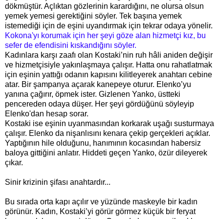
dökmüştür. Açlıktan gözlerinin karardığını, ne olursa olsun
yemek yemesi gerektiğini söyler. Tek başına yemek
istemediği için de eşini uyandırmak için tekrar odaya yönelir.
Kokona'yı korumak için her şeyi göze alan hizmetçi kız, bu
sefer de efendisini kıskandığını söyler.
Kadınlara karşı zaafı olan Kostaki’nin ruh hâli aniden değişir
ve hizmetçisiyle yakınlaşmaya çalışır. Hatta onu rahatlatmak
için eşinin yattığı odanın kapısını kilitleyerek anahtarı cebine
atar. Bir şampanya açarak kanepeye oturur. Elenko’yu
yanına çağırır, öpmek ister. Gizlenen Yanko, üstteki
pencereden odaya düşer. Her şeyi gördüğünü söyleyip
Elenko'dan hesap sorar.
Kostaki ise eşinin uyanmasından korkarak uşağı susturmaya
çalışır. Elenko da nişanlısını kenara çekip gerçekleri açıklar.
Yaptığının hile olduğunu, hanımının kocasından habersiz
baloya gittiğini anlatır. Hiddeti geçen Yanko, özür dileyerek
çıkar.
Sinir krizinin şifası anahtardır...
Bu sırada orta kapı açılır ve yüzünde maskeyle bir kadın
görünür. Kadın, Kostaki’yi görür görmez küçük bir feryat