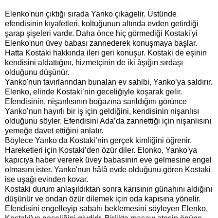
Elenko'nun çıktığı sırada Yanko çıkagelir. Üstünde
efendisinin kıyafetleri, koltuğunun altında evden getirdiği
şarap şişeleri vardır. Daha önce hiç görmediği Kostaki'yi
Elenko'nun üvey babası zannederek konuşmaya başlar.
Hatta Kostaki hakkında ileri geri konuşur. Kostaki de eşinin
kendisini aldattığını, hizmetçinin de iki âşığın sırdaşı
olduğunu düşünür.
Yanko'nun tavırlarından bunalan ev sahibi, Yanko’ya saldırır.
Elenko, elinde Kostaki’nin geceliğiyle koşarak gelir.
Efendisinin, nişanlısının boğazına sarıldığını görünce
Yanko’nun hayırlı bir iş için geldiğini, kendisinin nişanlısı
olduğunu söyler. Efendisini Ada’da zannettiği için nişanlısını
yemeğe davet ettiğini anlatır.
Böylece Yanko da Kostaki’nin gerçek kimliğini öğrenir.
Hareketleri için Kostaki’den özür diler. Elonko, Yanko'ya
kapıcıya haber vererek üvey babasının eve gelmesine engel
olmasını ister. Yanko'nun hâlâ evde olduğunu gören Kostaki
ise uşağı evinden kovar.
Kostaki durum anlaşıldıktan sonra karısının günahını aldığını
düşünür ve ondan özür dilemek için oda kapısına yönelir.
Efendisini engelleyip sabahı beklemesini söyleyen Elenko,