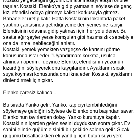
Kostaki'ye geceliğini giydirir. Birlikte masayı ateşin önüne
taşırlar. Kostaki, Elenko'ya gidip yatmasını söylese de genç
kız, efendisi odaya girmeye kalkar korkusuyla gitmez.
Bahaneler üretip kalır. Hatta Kostaki'nin lokantada paket
yaptırıp çantasında getirdiği yemekleri yemesine karışır.
Efendisinin odasına gidip yatması için her yolu dener. Bu
saatte ağır şeyler yerse komşuları gibi hazımsızlık sebebiyle
ona da inme inebileceğini anlatır.
Kostaki, yemek yemekten vazgeçse de karısını görme
konusunda ısrar eder. "Uyandırmam korkma, usulca
alnından öperim." deyince Elenko, efendisinin yüzünün
kızardığını söyleyerek onu kaygılandırır. Ayaklarını sıcak
suya koyması konusunda onu ikna eder. Kostaki, ayaklarını
dinlendirmek için çıkar.
Elenko çaresiz kalınca...
Bu sırada Yanko gelir. Yanko, kapıcıyı tembihlediğini
söylemeye geldiğini söylese de Elenko onu başından savar.
Elenko'nun tavırlardan dolayı Yanko kuruntuya kapılır.
Kostaki’nin içerden gelen sesini duyduktan sonra çıkar. Ev
sahibi elinde güğümle sinirli bir şekilde salona gelir. Sıcak
güğümü boşaltacakken eli yandığı için bütün suyu yere