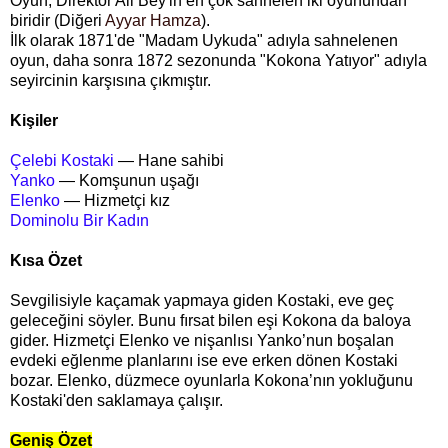
Oyun,
Direktör Ali Bey'in
en çok sahnelen iki oyunundan
biridir (Diğeri
Ayyar Hamza
).
İlk olarak 1871'de "Madam Uykuda" adıyla sahnelenen
oyun, daha sonra 1872 sezonunda "Kokona Yatıyor" adıyla
seyircinin karşısına çıkmıştır.
Kişiler
Çelebi Kostaki
— Hane sahibi
Yanko
— Komşunun uşağı
Elenko
— Hizmetçi kız
Dominolu Bir Kadın
Kısa Özet
Sevgilisiyle kaçamak yapmaya giden Kostaki, eve geç
geleceğini söyler. Bunu fırsat bilen eşi Kokona da baloya
gider. Hizmetçi Elenko ve nişanlısı Yanko’nun boşalan
evdeki eğlenme planlarını ise eve erken dönen Kostaki
bozar. Elenko, düzmece oyunlarla Kokona’nın yokluğunu
Kostaki'den saklamaya çalışır.
Geniş Özet