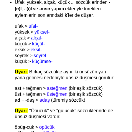
Ufak, yüksek, alçak, küçük ... sözcüklerinden
-
(e)l
,
- (i)l
ve
-mse
yapım ekleriyle türetilen
eylemlerin sonlarındaki
k
'ler de düşer.
ufak >
ufal-
yüksek >
yüksel-
alçak >
alçal-
küçük >
küçül-
eksik >
eksil-
seyrek >
seyrel-
küçük >
küçümse-
Uyarı:
Birkaç sözcükte aynı iki ünsüzün yan
yana gelmesi nedeniyle ünsüz düşmesi görülür:
as
t
+ teğmen >
asteğmen
(birleşik sözcük)
üs
t
+ teğmen >
üsteğmen
(birleşik sözcük)
a
d
+ -daş >
adaş
(türemiş sözcük)
Uyarı:
"Öpücük" ve "gülücük" sözcüklerinde de
ünsüz düşmesi vardır:
öpü
ş
-cük >
öpücük