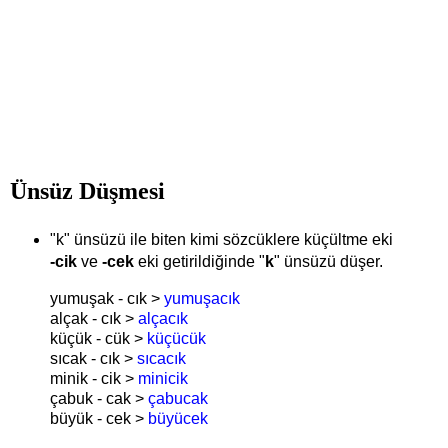
Ünsüz Düşmesi
"k" ünsüzü ile biten kimi sözcüklere küçültme eki
-cik
ve
-cek
eki getirildiğinde "
k
" ünsüzü düşer.
yumuşak - cık >
yumuşacık
alçak - cık >
alçacık
küçük - cük >
küçücük
sıcak - cık >
sıcacık
minik - cik >
minicik
çabuk - cak >
çabucak
büyük - cek >
büyücek