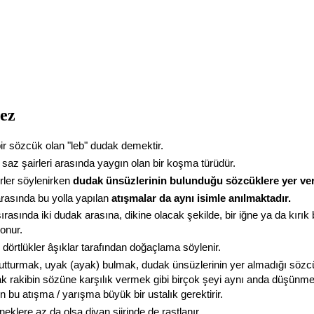
ez
ir sözcük olan "leb" dudak demektir.
 saz şairleri arasında yaygın olan bir koşma türüdür.
irler söylenirken
dudak ünsüzlerinin bulunduğu sözcüklere yer ver
arasında bu yolla yapılan
atışmalar da aynı isimle anılmaktadır.
rasında iki dudak arasına, dikine olacak şekilde, bir iğne ya da kırık 
onur.
ı dörtlükler âşıklar tarafından doğaçlama söylenir.
utturmak, uyak (ayak) bulmak, dudak ünsüzlerinin yer almadığı sözcü
ak rakibin sözüne karşılık vermek gibi birçok şeyi aynı anda düşünme
n bu atışma / yarışma büyük bir ustalık gerektirir.
neklere az da olsa divan şiirinde de rastlanır.