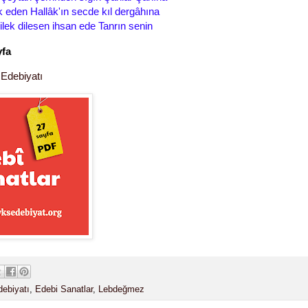
k eden Hallâk'ın secde kıl dergâhına
ilek dilesen ihsan ede Tanrın senin
yfa
 Edebiyatı
ebiyatı
,
Edebi Sanatlar
,
Lebdeğmez