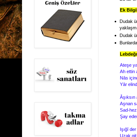
Ek Bilgi
Dudak ün
yaklaşma
Dudak üns
Bunlardan
Lebdeğm
Ateşe ya
Ah ettin
Nâs için
Yâr elin
Âşıksın 
Aşnan sa
Sad-heza
Şay eder 
Işığî der
Uzak git