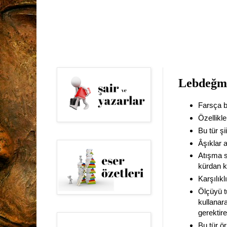
Lebdeğm
Farsça b
Özellikle
Bu tür şi
Âşıklar 
Atışma sı
kürdan k
Karşılıkl
Ölçüyü t
kullanar
gerektire
Bu tür ör