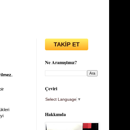
TAKİP ET
Ne Aramıştınız?
ilmez.
Çeviri
bir
Select Language
▼
kleri
Hakkımda
yi