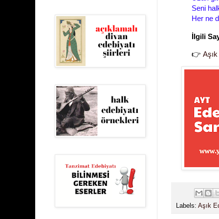
Seni hal
Her ne d
İlgili Sa
👉
Aşık
Labels:
Aşık Ed