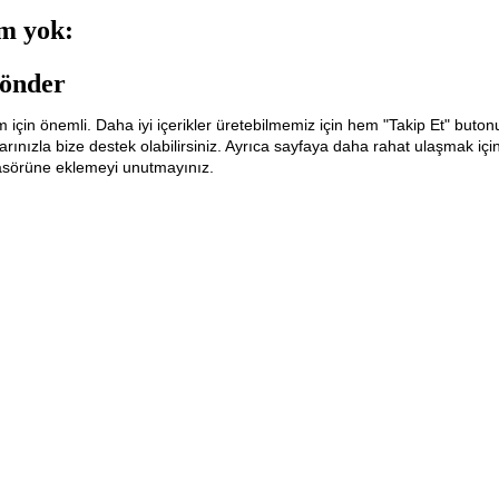
m yok:
önder
m için önemli. Daha iyi içerikler üretebilmemiz için hem "Takip Et" buton
ınızla bize destek olabilirsiniz. Ayrıca sayfaya daha rahat ulaşmak içi
lasörüne eklemeyi unutmayınız.