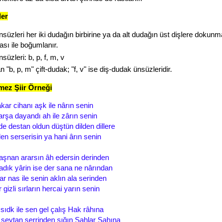
ler
süzleri her iki dudağın birbirine ya da alt dudağın üst dişlere dokun
sı ile boğumlanır.
üzleri: b, p, f, m, v
 "b, p, m" çift-dudak; "f, v" ise diş-dudak ünsüzleridir.
ez Şiir Örneği
kar cihanı aşk ile nârın senin
 arşa dayandı ah ile zârın senin
de destan oldun düştün dilden dillere
den serserisin ya hani ârın senin
aşnan ararsın âh edersin derinden
dık yârin ise der sana ne nârından
r nas ile senin aklın ala serinden
gizli sırların hercai yarın senin
 sıdk ile sen gel çalış Hak râhına
 şeytan şerrinden sığın Şahlar Şahına