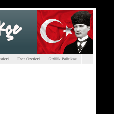
tleri
Eser Özetleri
Gizlilik Politikası