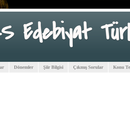
lar
Dönemler
Şiir Bilgisi
Çıkmış Sorular
Konu Tes