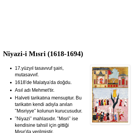
Niyazi-i Mısri (1618-1694)
17.yüzyıl tasavvuf şairi,
mutasavvıf.
1618'de Malatya'da doğdu.
Asıl adı Mehmet'tir.
Halveti tarikatına mensuptur. Bu
tarikatın kendi adıyla anılan
"Mısriyye" kolunun kurucusudur.
"Niyazi" mahlasıdır. "Mısri" ise
kendisine tahsil için gittiği
Mısır'da verilmiştir.