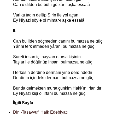
Cân u dilden bülbül-i gülzâr-ı aşka essalâ
Varlıgı tagın delüp Şirin ile yol açan
Ey Niyazi söyle ol mimar-ı aşka essalâ
II.
Can bu ilden göçmeden canını bulmazsa ne güç
Yârini terk etmeden yâranı bulmazsa ne güç
Sureti insan içi hayvan olursa kişinin
Taşlar ile döğünüp insanı bulmazsa ne güç
Herkesin derdine dermanı yine derdindedir
Derdinin içindeki dermanı bulmazsa ne güç
Bunda gelmekten murat çünkim Hakk'ın irfanıdır
Ey Niyazi kişi ol irfanı bulmazsa ne güç
İlgili Sayfa
Dini-Tasavvufi Halk Edebiyatı