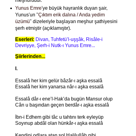
meşhurudur.
Yunus Emre
'ye büyük hayranlık duyan şair,
Yunus'un "
Çıktım erik dalına / Anda yedim
üzümü
" dizeleriyle başlayan meşhur şathiyesini
şerh etmiştir (açıklamıştır).
Eserleri:
Divan, Tuhfetü’l-uşşâk, Risâle-i
Devriyye, Şerh-i Nutk-ı Yunus Emre...
Şiirlerinden...
I.
Essalâ her kim gelür bâzâr-ı aşka essalâ
Essalâ her kim yanarsa nâr-ı aşka essalâ
Essalâ dâr-ı ene’l-Hak’da bugün Mansur olup
Cân u başından geçen berdâr-ı aşka essalâ
İbn-i Edhem gibi tâc u tahtını terk eyleyüp
Soyınup abdâl olan hünkâr-ı aşka essalâ
Kendini odlara atan şol Halilullâh gibi