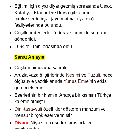
Eğitimi için diyar diyar gezmiş sonrasında Uşak,
Kütahya, İstanbul ve Bursa gibi önemli
merkezlerde irşat (aydınlatma, uyarma)
faaliyetlerinde bulundu.
Çeşitli nedenlerle Rodos ve Limni'de sürgüne
gönderildi.
1694'te Limni adasında öldü.
Sanat Anlayışı
Coşkun bir üsluba sahiptir.
Aruzla yazdığı şiirlerinde
Nesimi
ve
Fuzuli
, hece
ölçüsüyle yazdıklarında
Yunus Emre
'nin etkisi
görülmektedir.
Eserlerinin bir kısmını Arapça bir kısmını Türkçe
kaleme almıştır.
Dini-tasavvufi
özellikler gösteren manzum ve
mensur birçok eser vermiştir.
Divanı
, Niyazi’nin eserleri arasında en