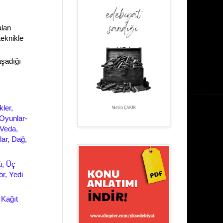
alan
teknikle
aşadığı
ler,
 Oyunlar-
 Veda,
lar, Dağ,
ü, Üç
r, Yedi
,
Kağıt