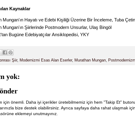
nılan Kaynaklar
 Mungan'ın Hayatı ve Edebi Kişiliği Üzerine Bir İnceleme, Tuba Çeti
 Mungan'ın Şiirlerinde Postmodern Unsurlar, Ulaş Bingöl
'tan Bugüne Edebiyatçılar Ansiklopedisi, YKY
nrası Şiir
,
Modernizmi Esas Alan Eserler
,
Murathan Mungan
,
Postmoderniz
m yok:
önder
m için önemli. Daha iyi içerikler üretebilmemiz için hem "Takip Et" buton
ınızla bize destek olabilirsiniz. Ayrıca sayfaya daha rahat ulaşmak içi
lasörüne eklemeyi unutmayınız.