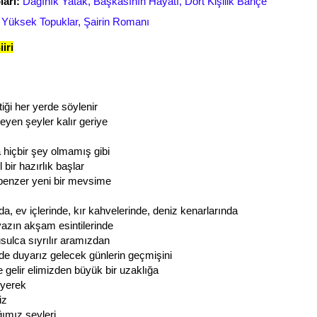
arı:
Dağınık Yatak, Başkasının Hayatı, Dört Kişilik Bahçe
Yüksek Topuklar, Şairin Romanı
iri
tiği her yerde söylenir
yen şeyler kalır geriye
 hiçbir şey olmamış gibi
l bir hazırlık başlar
benzer yeni bir mevsime
da, ev içlerinde, kır kahvelerinde, deniz kenarlarında
yazın akşam esintilerinde
ulca sıyrılır aramızdan
zde duyarız gelecek günlerin geçmişini
 gelir elimizden büyük bir uzaklığa
yerek
iriz
ğımız şeyleri