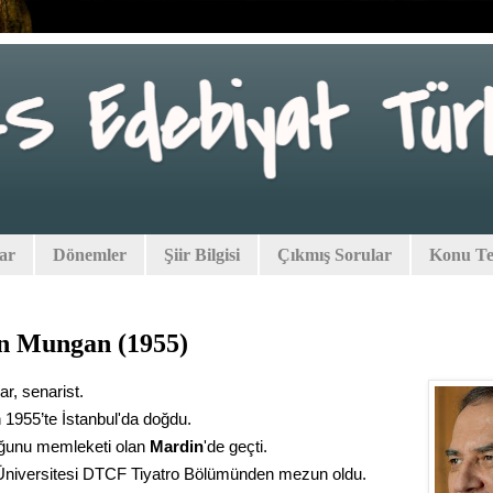
lar
Dönemler
Şiir Bilgisi
Çıkmış Sorular
Konu Tes
n Mungan (1955)
ar, senarist.
 1955’te İstanbul'da doğdu.
ğunu memleketi olan
Mardin
'de geçti.
niversitesi DTCF Tiyatro Bölümünden mezun oldu.