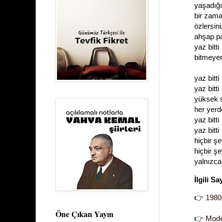
yaşadığı
bir zama
özlersin
ahşap pa
yaz bitti
bitmeyen
yaz bitti
yaz bitti
yüksek 
her yerd
yaz bitti
yaz bitti
hiçbir şe
hiçbir ş
yalnızc
İlgili Sa
👉
1980 
Öne Çıkan Yayın
👉
Mode