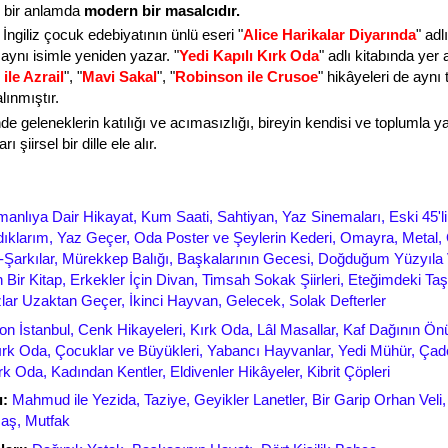
 bir anlamda
modern bir masalcıdır.
İngiliz çocuk edebiyatının ünlü eseri "
Alice Harikalar Diyarında
" adlı
aynı isimle yeniden yazar. "
Yedi Kapılı
Kırk Oda
" adlı kitabında yer 
ile Azrail
", "
Mavi Sakal
", "
Robinson ile Crusoe
" hikâyeleri de aynı 
lınmıştır.
de geleneklerin katılığı ve acımasızlığı, bireyin kendisi ve toplumla y
ı şiirsel bir dille ele alır.
anlıya Dair Hikayat, Kum Saati, Sahtiyan, Yaz Sinemaları, Eski 45'lik
dıklarım, Yaz Geçer, Oda Poster ve Şeylerin Kederi, Omayra, Metal,
ar-Şarkılar, Mürekkep Balığı, Başkalarının Gecesi, Doğduğum Yüzyıla
 Bir Kitap, Erkekler İçin Divan, Timsah Sokak Şiirleri, Eteğimdeki Taş
lar Uzaktan Geçer, İkinci Hayvan, Gelecek, Solak Defterler
on İstanbul, Cenk Hikayeleri, Kırk Oda, Lâl Masallar, Kaf Dağının Ön
ırk Oda, Çocuklar ve Büyükleri, Yabancı Hayvanlar,
Yedi Mühür, Çado
rk Oda, Kadından Kentler, Eldivenler Hikâyeler, Kibrit Çöpleri
ı:
Mahmud ile Yezida, Taziye, Geyikler Lanetler, Bir Garip Orhan Veli
aş, Mutfak