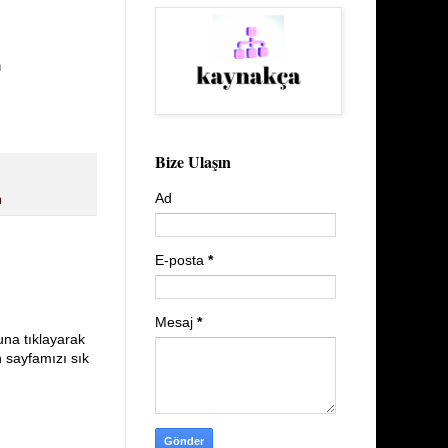
n
Bize Ulaşın
Ad
m
E-posta
*
Mesaj
*
una tıklayarak
n sayfamızı sık