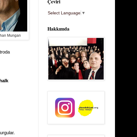
Çeviri
Select Language
▼
Hakkımda
than Mungan
troda
halk
urgular.