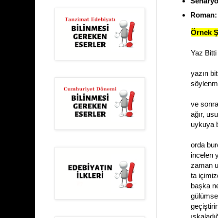
Senaryol
Roman:
Örnek Şi
Yaz Bitti
yazın bit
söylenme
ve sonra
ağır, usu
uykuya 
orda bur
incelen 
zaman us
ta içimi
başka ne
gülümse
geçiştir
ıskaladı