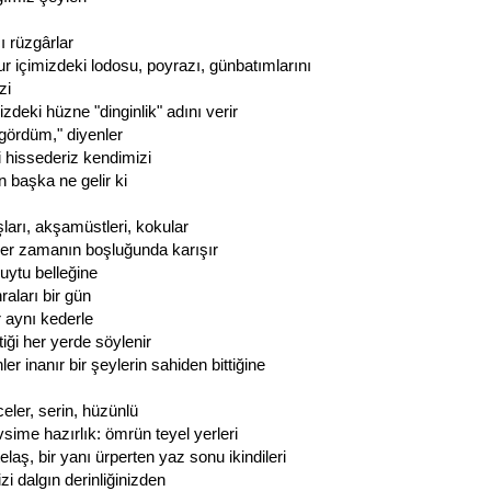
cı rüzgârlar
ur içimizdeki lodosu, poyrazı, günbatımlarını
zi
zdeki hüzne "dinginlik" adını verir
 gördüm," diyenler
yi hissederiz kendimizi
n başka ne gelir ki
ları, akşamüstleri, kokular
der zamanın boşluğunda karışır
kuytu belleğine
raları bir gün
r aynı kederle
tiği her yerde söylenir
er inanır bir şeylerin sahiden bittiğine
celer, serin, hüzünlü
sime hazırlık: ömrün teyel yerleri
telaş, bir yanı ürperten yaz sonu ikindileri
izi dalgın derinliğinizden