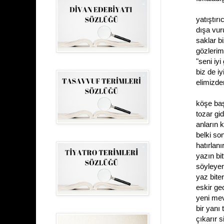
yatıştırı
dışa vur
saklar bi
gözlerimi
"seni iyi
biz de i
elimizde
köşe baş
tozar gi
anların 
belki son
hatırlanı
yazın bit
söyleyenl
yaz biter
eskir ge
yeni mev
bir yanı 
çıkarır s