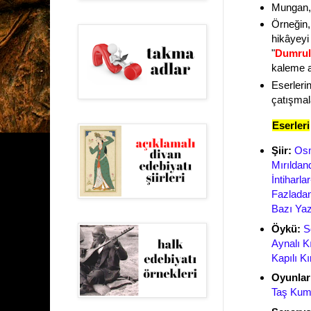
Mungan,
Örneğin, 
hikâyeyi 
"
Dumrul 
kaleme a
Eserlerin
çatışmalar
Eserleri
Şiir:
Osm
Mırıldan
İntiharl
Fazladan
Bazı Yaz
Öykü:
S
Aynalı K
Kapılı Kı
Oyunlar
Taş Kum