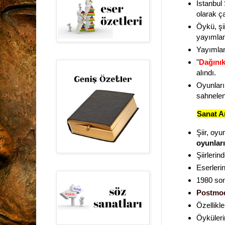
İstanbul
olarak ça
Öykü, şii
yayımla
Yayımlana
"
Dağınık
alındı.
Oyunları
sahnelen
Sanat A
Şiir, oy
oyunları
Şiirlerin
Eserlerin
1980 sonr
Postmo
Özellikl
Öyküleri