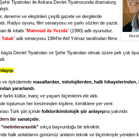
 Şehir Tiyatroları ile Ankara Devlet Tiyatrosunda dramaturg
lıştı.
r, deneme ve eleştirileri çeşitli gazete ve dergilerde
ndı.
Radyo oyunu, film senaryosu ve şarkı sözleri de yazdı.
n ilk kitabı "
Mahmud ile Yezida
" (1980) adlı oyunudur.
Mura
 Yatak
" adlı senaryosu 1984'te Atıf Yılmaz tarafından filme
 başta Devlet Tiyatroları ve Şehir Tiyatroları olmak üzere pek çok tiya
di.
nlayışı
un ve öykülerinde
masallardan, mitolojilerden, halk hikayelerinden, 
ndan yararlandı.
de farklı kültür, inanç ve yaşam biçimlerini ele aldı.
de toplumun her kesiminden kişilere, kimliklere yer verir.
ası Türk şiiri içinde
folklorik/mitolojik şiir anlayışı
na yakındır.
dern
bir sanatçıdır.
e
"
metinlerarasılık
"
sıkça başvurduğu bir tekniktir.
nde halk anlatılarını günümüz anlatım teknik ve biçimleriyle yeniden k