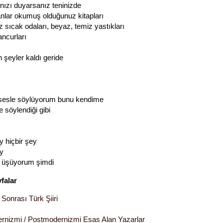
nızı duyarsanız teninizde
nlar okumuş olduğunuz kitapları
iz sıcak odaları, beyaz, temiz yastıkları
ncurları
 şeyler kaldı geride
sesle söylüyorum bunu kendime
e söylendiği gibi
y hiçbir şey
ey
a üşüyorum şimdi
yfalar
Sonrası Türk Şiiri
rnizmi / Postmodernizmi Esas Alan Yazarlar