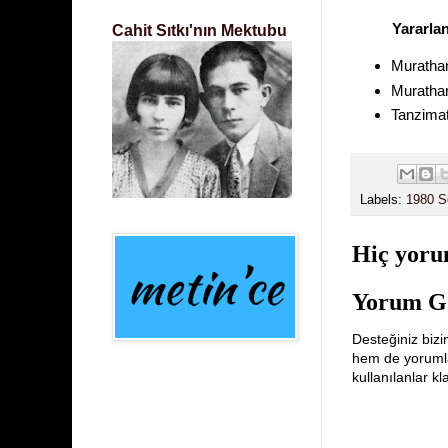
Yararla
Cahit Sıtkı'nın Mektubu
Murathan
Murathan
Tanzimat
Labels:
1980 So
Hiç yoru
Yorum G
Desteğiniz bizi
hem de yorumlar
kullanılanlar k