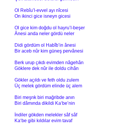
Ol Rebîu’l-evvel ayı nîcesi
On ikinci gice isneyn gicesi
Ol gice kim doğdu ol hayru’l-beşer
Ânesi anda neler gördü neler
Didi gördüm ol Habîb’in ânesi
Bir aceb nûr kim güneş pervânesi
Berk urup çıkdı evimden nâgehân
Göklere dek nûr ile doldu cihân
Gökler açıldı ve feth oldu zulem
Üç melek gördüm elinde üç alem
Biri meşrık biri mağribde anın
Biri dâmında dikildi Ka‘be’nin
İndiler gökden melekler sâf sâf
Ka‘be gibi kıldılar evim tavaf