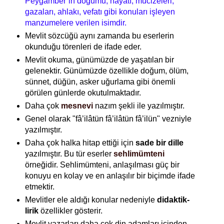
Peygamber’in doğumu, hayatı, mucizeleri,
gazaları, ahlakı, vefatı gibi konuları işleyen
manzumelere verilen isimdir.
Mevlit sözcüğü aynı zamanda bu eserlerin
okunduğu törenleri de ifade eder.
Mevlit okuma, günümüzde de yaşatılan bir
gelenektir.
Günümüzde özellikle doğum, ölüm,
sünnet, düğün, asker uğurlama gibi önemli
görülen günlerde okutulmaktadır.
Daha çok
mesnevi
nazım şekli ile yazılmıştır.
Genel olarak "fâ’ilâtün fâ’ilâtün fâ’ilün" vezniyle
yazılmıştır.
Daha çok halka hitap ettiği için
sade bir dille
yazılmıştır. Bu tür eserler
sehlimümteni
örneğidir.
Sehlimümteni, anlaşılması güç bir
konuyu en kolay ve en anlaşılır bir biçimde ifade
etmektir.
Mevlitler ele aldığı konular nedeniyle
didaktik-
lirik
özellikler gösterir.
Mevlit yazarları daha çok din adamları içinden