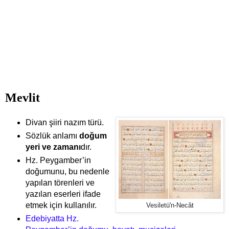
Mevlit
Divan şiiri nazım türü.
Sözlük anlamı
doğum
yeri ve zamanı
dır.
Hz. Peygamber’in
doğumunu, bu nedenle
yapılan törenleri ve
yazılan eserleri ifade
etmek için kullanılır.
Vesiletü'n-Necât
Edebiyatta Hz.