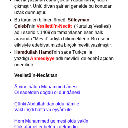
çıkmıştır. Ünlü divan şairleri genelde bu konudan
uzak durmuştur.
Bu türün en bilinen örneği
Süleyman
Çelebi
’nin
Vesiletü’n-Necât
(Kurtuluş Vesilesi)
adlı eseridir. 1409'da tamamlanan eser, halk
arasında "Mevlit" adıyla bilinmektedir. Bu eserin
etkisiyle edebiyatımızda birçok mevlit yazılmıştır.
Hamdullah Hamdi
'nin sade Türkçe ile
yazdığı
Ahmediyye
adlı mevlidi
de
edebî açıdan
önemlidir.
Vesiletü’n-Necât'tan
Âmine hâtun Muhammed ânesi
Ol sadefden doğdu ol dür dânesi
Çünki Abdullah’dan oldu hâmile
Vakt irişdi hafta vü eyyâm ile
Hem Muhammed gelmesi oldu yakîn
Çok alâmetler belürdi gelmedin