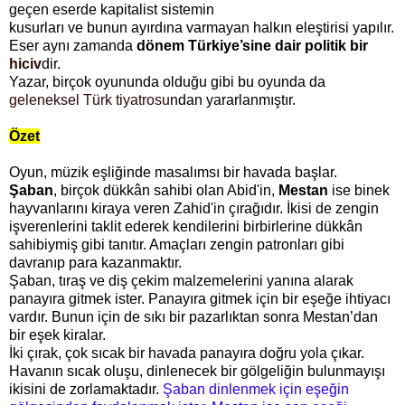
geçen eserde kapitalist sistemin
kusurları ve bunun ayırdına varmayan halkın eleştirisi yapılır.
Eser aynı zamanda
dönem Türkiye’sine dair politik bir
hiciv
dir.
Yazar, birçok oyununda olduğu gibi bu oyunda da
geleneksel Türk tiyatrosu
ndan yararlanmıştır.
Özet
Oyun, müzik eşliğinde masalımsı bir havada başlar.
Şaban
, birçok dükkân sahibi olan Abid'in,
Mestan
ise binek
hayvanlarını kiraya veren Zahid'in çırağıdır. İkisi de zengin
işverenlerini taklit ederek kendilerini birbirlerine dükkân
sahibiymiş gibi tanıtır. Amaçları zengin patronları gibi
davranıp para kazanmaktır.
Şaban, tıraş ve diş çekim malzemelerini yanına alarak
panayıra gitmek ister. Panayıra gitmek için bir eşeğe ihtiyacı
vardır. Bunun için de sıkı bir pazarlıktan sonra Mestan’dan
bir eşek kiralar.
İki çırak, çok sıcak bir havada panayıra doğru yola çıkar.
Havanın sıcak oluşu, dinlenecek bir gölgeliğin bulunmayışı
ikisini de zorlamaktadır.
Şaban dinlenmek için eşeğin