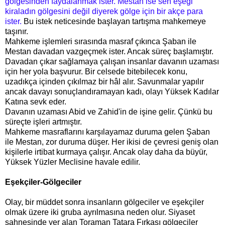
gölgesinden faydalanmak ister. Mestan ise sen eşeği
kiraladın gölgesini değil diyerek gölge için bir akçe para
ister.
Bu istek neticesinde başlayan tartışma mahkemeye
taşınır.
Mahkeme işlemleri sırasında masraf çıkınca Şaban ile
Mestan davadan vazgeçmek ister. Ancak süreç başlamıştır.
Davadan çıkar sağlamaya çalışan insanlar davanın uzaması
için her yola başvurur. Bir celsede bitebilecek konu,
uzadıkça içinden çıkılmaz bir hâl alır. Savunmalar yapılır
ancak davayı sonuçlandıramayan kadı, olayı Yüksek Kadılar
Katına sevk eder.
Davanın uzaması Abid ve Zahid'in de işine gelir. Çünkü bu
süreçte işleri artmıştır.
Mahkeme masraflarını karşılayamaz duruma gelen Şaban
ile Mestan, zor duruma düşer. Her ikisi de çevresi geniş olan
kişilerle irtibat kurmaya çalışır. Ancak olay daha da büyür,
Yüksek Yüzler Meclisine havale edilir.
Eşekçiler-Gölgeciler
Olay, bir müddet sonra insanların gölgeciler ve eşekçiler
olmak üzere iki gruba ayrılmasına neden olur. Siyaset
sahnesinde yer alan Toraman Tatara Fırkası gölgeciler