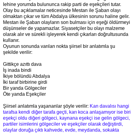
lehine yorumda bulununca rakip parti de eşekçileri tutar.
Olay bu açıklamalar neticesinde Mestan ile Şaban olayı
olmaktan çıkar ve tüm Abdalya ülkesinin sorunu haline gelir.
Mestan ile Şaban olayların son bulması için eşeği öldürmeyi
düşünseler de yapamazlar. Siyasetçiler bu olayı malzeme
olarak alır ve sürekli işleyerek kendi çıkarları doğrultusunda
kullanır.
Oyunun sonunda varılan nokta şiirsel bir anlatımla şu
şekilde verilir:
Gittikçe azıttı dava
İş inada bindi
İkiye bölündü Abdalya
İki taraf birbirine girdi
Bir yanda Gölgeciler
Öte yanda Eşekçiler
Şiirsel anlatımla yaşananlar şöyle verilir:
Kan davalısı hangi
tarafsa kendi diğer tarafa geçti, karı koca anlaşamıyor ise biri
eşekçi oldu diğeri gölgeci, kaynana eşekçi ise gelin gölgeci,
partiler isimlerini gölgeciler ve eşekçiler olarak değiştirdi,
olaylar doruğa çıktı kahvede, evde, meydanda, sokakta