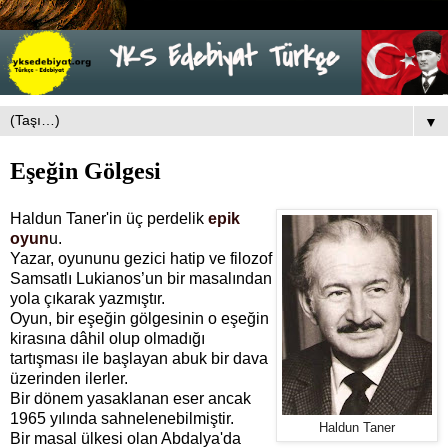
▼
Eşeğin Gölgesi
Haldun Taner'in üç perdelik
epik
oyun
u.
Yazar, oyununu gezici hatip ve filozof
Samsatlı Lukianos’un bir masalından
yola çıkarak yazmıştır.
Oyun, bir eşeğin gölgesinin o eşeğin
kirasına dâhil olup olmadığı
tartışması ile başlayan abuk bir dava
üzerinden ilerler.
Bir dönem yasaklanan eser ancak
1965 yılında sahnelenebilmiştir.
Haldun Taner
Bir masal ülkesi olan Abdalya'da