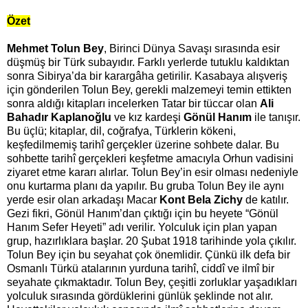
Özet
Mehmet Tolun Bey
, Birinci Dünya Savaşı sırasında esir
düşmüş bir Türk subayıdır. Farklı yerlerde tutuklu kaldıktan
sonra Sibirya’da bir karargâha getirilir. Kasabaya alışveriş
için gönderilen Tolun Bey, gerekli malzemeyi temin ettikten
sonra aldığı kitapları incelerken Tatar bir tüccar olan
Ali
Bahadır Kaplanoğlu
ve kız kardeşi
Gönül Hanım
ile tanışır.
Bu üçlü; kitaplar, dil, coğrafya, Türklerin kökeni,
keşfedilmemiş tarihî gerçekler üzerine sohbete dalar. Bu
sohbette tarihî gerçekleri keşfetme amacıyla Orhun vadisini
ziyaret etme kararı alırlar. Tolun Bey’in esir olması nedeniyle
onu kurtarma planı da yapılır. Bu gruba Tolun Bey ile aynı
yerde esir olan arkadaşı Macar
Kont Bela Zichy
de katılır.
Gezi fikri, Gönül Hanım’dan çıktığı için bu heyete “Gönül
Hanım Sefer Heyeti” adı verilir. Yolculuk için plan yapan
grup, hazırlıklara başlar. 20 Şubat 1918 tarihinde yola çıkılır.
Tolun Bey için bu seyahat çok önemlidir. Çünkü ilk defa bir
Osmanlı Türkü atalarının yurduna tarihî, ciddî ve ilmî bir
seyahate çıkmaktadır. Tolun Bey, çeşitli zorluklar yaşadıkları
yolculuk sırasında gördüklerini günlük şeklinde not alır.