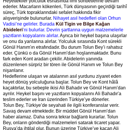
Heyettekiler yolculuk esnasında ilmî sohbetlerine devam
ederler. Macarların kökenleri, Türk dünyasının geçirdiği tarihî
süreç, Türk topraklarındaki sefalet hakkında fikir
alışverişinde bulunurlar.
Nihayet asıl hedefleri olan Orhun
Vadisi’ne gelirler. Burada
Kül Tigin ve Bilge Kağan
Abideleri
’ni bulurlar. Devrin şartlarına uygun malzemelerle
yazıtların kopyalarını alırlar.
Ayrıca bir heykel başına ulaşırlar
ve onu da yanlarına alırlar. Yolculuk sırasında Kont sürekli
Gönül Hanım'ın etrafındadır. Bu durum Tolun Bey’i rahatsız
eder. Çünkü o da Gönül Hanım’dan hoşlanmaktadır. Bunu
fark eden Kont aradan çekilir. Abidelerin yanında
düzenlenen sürpriz bir tören ile Gönül Hanım ve Tolun Bey
nişanlanır.
Hedeflerine ulaşan ve atalarının asıl yurdunu ziyaret eden
heyet dönüş yolculuğuna başlar. Tolun Bey ve Kont hâlâ
kaçaktırlar, bu sebeple ikisi Ali Bahadır ve Gönül Hanım’dan
ayrılır. Heykel başını ve yazıtların kopyalarını Ali Bahadır'a
teslim ederler ve İran üzerinden Türkiye’ye dönerler.
Tolun Bey, Türkiye’de seyahati ile ilgili konferanslar verir.
Savaş devam etmektedir. Bir müddet Gönül Hanım’dan
haber alamaz. Daha sonra tekrar bağlantı kurarlar. Tolun
Bey, onların gönderdiği malzemeleri satarak ticaret yapar.
Rusya’da ihtilal olur. Bunun üzerine Türkiye’ye kaçan Ali