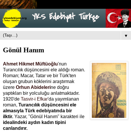
▼
Gönül Hanım
Ahmet Hikmet Müftüoğlu
'nun
Turancılık düşüncesini ele aldığı roman.
Roman; Macar, Tatar ve bir Türk'ten
oluşan grubun köklerini araştırmak
üzere
Orhun Abideleri
ne doğru
yaptıkları bir yolculuğu anlatmaktadır.
1920'de
Tasvir-i Efkar
'da yayımlanan
roman,
Turancılık düşüncesini ele
almasıyla Türk edebiyatında bir
ilktir.
Yazar, "Gönül Hanım" karakteri ile
idealindeki aydın kadın tipini
canlandırır.