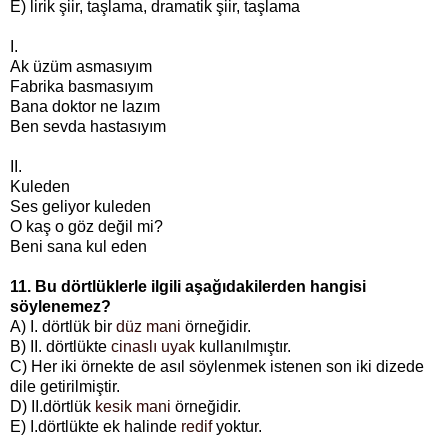
E) lirik şiir, taşlama, dramatik şiir, taşlama
I.
Ak üzüm asmasıyım
Fabrika basmasıyım
Bana doktor ne lazım
Ben sevda hastasıyım
II.
Kuleden
Ses geliyor kuleden
O kaş o göz değil mi?
Beni sana kul eden
11. Bu dörtlüklerle ilgili aşağıdakilerden hangisi
söylenemez?
A) I. dörtlük bir
düz mani
örneğidir.
B) II. dörtlükte
cinaslı uyak
kullanılmıştır.
C) Her iki örnekte de asıl söylenmek istenen son iki dizede
dile getirilmiştir.
D) II.dörtlük
kesik mani
örneğidir.
E) I.dörtlükte ek halinde
redif
yoktur.