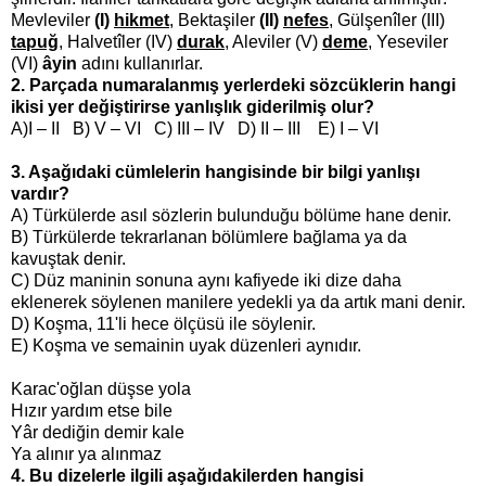
Mevleviler
(I)
hikmet
, Bektaşiler
(II)
nefes
, Gülşenîler (III)
tapuğ
, Halvetîler (IV)
durak
, Aleviler (V)
deme
, Yeseviler
(VI)
âyin
adını kullanırlar.
2. Parçada numaralanmış yerlerdeki sözcüklerin hangi
ikisi yer değiştirirse yanlışlık giderilmiş olur?
A)I – II B) V – VI C) III – IV D) II – III E) I – VI
3. Aşağıdaki cümlelerin hangisinde bir bilgi yanlışı
vardır?
A) Türkülerde asıl sözlerin bulunduğu bölüme hane denir.
B) Türkülerde tekrarlanan bölümlere bağlama ya da
kavuştak denir.
C) Düz maninin sonuna aynı kafiyede iki dize daha
eklenerek söylenen manilere yedekli ya da artık mani denir.
D) Koşma, 11'li hece ölçüsü ile söylenir.
E) Koşma ve semainin uyak düzenleri aynıdır.
Karac'oğlan düşse yola
Hızır yardım etse bile
Yâr dediğin demir kale
Ya alınır ya alınmaz
4. Bu dizelerle ilgili aşağıdakilerden hangisi