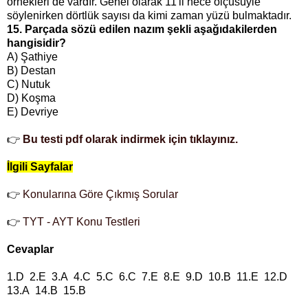
örnekleri de vardır. Genel olarak 11'li hece ölçüsüyle
söylenirken dörtlük sayısı da kimi zaman yüzü bulmaktadır.
15. Parçada sözü edilen nazım şekli aşağıdakilerden
hangisidir?
A) Şathiye
B) Destan
C) Nutuk
D) Koşma
E) Devriye
👉
Bu testi pdf olarak indirmek için tıklayınız.
İlgili Sayfalar
👉
Konularına Göre Çıkmış Sorular
👉
TYT - AYT Konu Testleri
Cevaplar
1.D 2.E 3.A 4.C 5.C 6.C 7.E 8.E 9.D 10.B 11.E 12.D
13.A 14.B 15.B