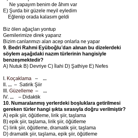
Ne yapayım benim de âhım var
E) Şurda bir güzele meyil eyledim
Eğlenip orada kalasım geldi
Biz ölen ağaçları yontup
Gemilerimize direk yaparız
Bizim canlarımızı alan acep onlarla ne yapar
9. Bedri Rahmi Eyüboğlu’dan alınan bu dizelerdeki
söylem aşağıdaki nazım türlerinin hangisiyle
benzeşmektedir?
A) Nutuk B) Devriye C) İlahi D) Şathiye E) Nefes
I.
Koçaklama
–
...
II.
...
– Satirik Şiir
III.
Güzelleme
–
...
IV.
...
– Didaktik
10. Numaralanmış yerlerdeki boşluklara getirilmesi
gereken türler hangi şıkta sırasıyla doğru verilmiştir?
A) epik şiir, öğütleme, lirik şiir, taşlama
B) epik şiir, taşlama, lirik şiir, öğütleme
C) lirik şiir, öğütleme, dramatik şiir, taşlama
D) dramatik şiir, taşlama, epik şiir, öğütleme