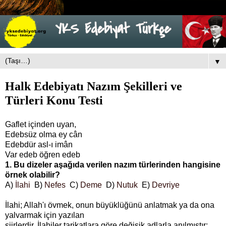
▼
Halk Edebiyatı Nazım Şekilleri ve
Türleri Konu Testi
Gaflet içinden uyan,
Edebsüz olma ey cân
Edebdür asl-ı imân
Var edeb öğren edeb
1. Bu dizeler aşağıda verilen nazım türlerinden hangisine
örnek olabilir?
A)
İlahi
B)
Nefes
C)
Deme
D)
Nutuk
E)
Devriye
İlahi; Allah'ı övmek, onun büyüklüğünü anlatmak ya da ona
yalvarmak için yazılan
şiirlerdir. İlahiler tarikatlara göre değişik adlarla anılmıştır: