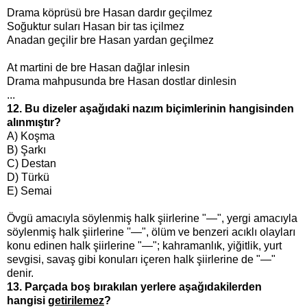
Drama köprüsü bre Hasan dardır geçilmez
Soğuktur suları Hasan bir tas içilmez
Anadan geçilir bre Hasan yardan geçilmez
At martini de bre Hasan dağlar inlesin
Drama mahpusunda bre Hasan dostlar dinlesin
...
12. Bu dizeler aşağıdaki nazım biçimlerinin hangisinden
alınmıştır?
A) Koşma
B) Şarkı
C) Destan
D) Türkü
E) Semai
Övgü amacıyla söylenmiş halk şiirlerine "—", yergi amacıyla
söylenmiş halk şiirlerine ''—", ölüm ve benzeri acıklı olayları
konu edinen halk şiirlerine "—"; kahramanlık, yiğitlik, yurt
sevgisi, savaş gibi konuları içeren halk şiirlerine de "—"
denir.
13. Parçada boş bırakılan yerlere aşağıdakilerden
hangisi
getirilemez
?