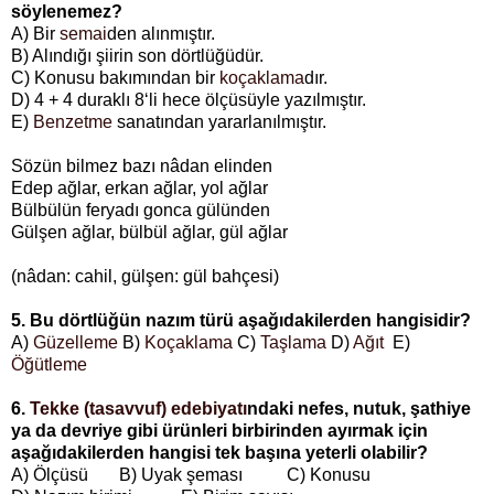
söylenemez?
A) Bir
semai
den alınmıştır.
B) Alındığı şiirin son dörtlüğüdür.
C) Konusu bakımından bir
koçaklama
dır.
D) 4 + 4 duraklı 8‘li hece ölçüsüyle yazılmıştır.
E)
Benzetme
sanatından yararlanılmıştır.
Sözün bilmez bazı nâdan elinden
Edep ağlar, erkan ağlar, yol ağlar
Bülbülün feryadı gonca gülünden
Gülşen ağlar, bülbül ağlar, gül ağlar
(nâdan: cahil, gülşen: gül bahçesi)
5. Bu dörtlüğün nazım türü aşağıdakilerden hangisidir?
A)
Güzelleme
B)
Koçaklama
C)
Taşlama
D)
Ağıt
E)
Öğütleme
6.
Tekke (tasavvuf) edebiyatı
ndaki nefes, nutuk, şathiye
ya da devriye gibi ürünleri birbirinden ayırmak için
aşağıdakilerden hangisi tek başına yeterli olabilir?
A) Ölçüsü B) Uyak şeması C) Konusu