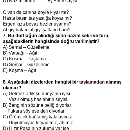
D) Nazım birimi E) Birim sayısı
Civan da canına böyle kıyar mı?
Hasta başın taş yastığa koyar mı?
Ergen kıza beyaz bezler uyar mı?
Al giy balam al giy, şalların hani?
7. Bu dörtlüğün alındığı şiirin nazım şekli ve türü,
aşağıdakilerin hangisinde doğru verilmiştir?
A) Semai – Güzelleme
B) Varsağı – Ağıt
C) Koşma – Taşlama
D) Semai – Güzelleme
E) Koşma – Ağıt
8. Aşağıdaki dizelerden hangisi bir
taşlamadan
alınmış
olamaz
?
A) Gelmez artık şu dünyanın iyisi
Vezir olmuş has ahırın seyisi
B) Zenginin sözüne beliğ diyorlar
Fukara söylese deli diyorlar
C) Örümcek bağlamış kafatasımız
Duyulmuyor, feryadımız, ahımız
D) Hızır Paşa’nın zulümü var ise