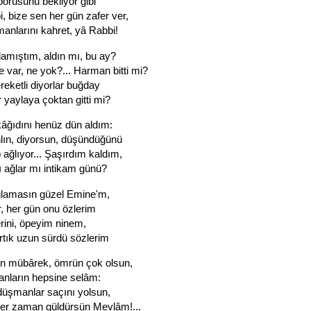
rusunu bekliyor gibi
, bize sen her gün zafer ver,
anlarını kahret, yâ Rabbi!
lamıştım, aldın mı, bu ay?
 var, ne yok?... Harman bitti mi?
ereketli diyorlar buğday
 yaylaya çoktan gitti mi?
âğıdını henüz dün aldım:
lın, diyorsun, düşündüğünü
 ağlıyor... Şaşırdım kaldım,
ı ağlar mı intikam günü?
ğlamasın güzel Emine'm,
ir, her gün onu özlerim
erini, öpeyim ninem,
tık uzun sürdü sözlerim
n mübârek, ömrün çok olsun,
anların hepsine selâm:
düşmanlar saçını yolsun,
her zaman güldürsün Mevlâm!...