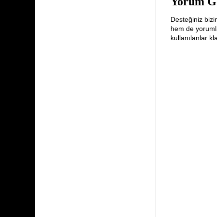
Yorum G
Desteğiniz bizi
hem de yorumlar
kullanılanlar k