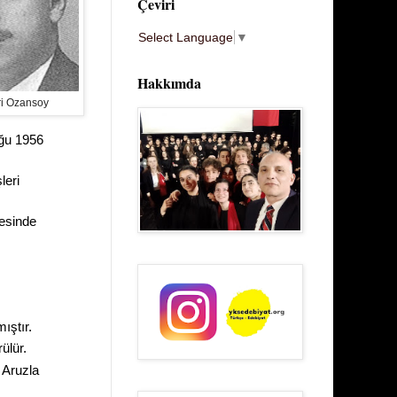
Çeviri
Select Language
▼
Hakkımda
ri Ozansoy
uğu 1956
leri
tesinde
mıştır.
ülür.
.
Aruzla