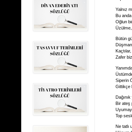
Yalnız m
Bu anda
Oğlun b
Üzülme,
Bütün gü
Düşmand
Kaçtılar,
Zafer bi
Yanımda 
Üstümde y
Siperin 
Gittikçe
Dağınık y
Bir ateş 
Uyumayan
Top sesle
Ne tatlı 