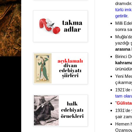
dramıdır
türlü im
getirilir.
Milli Ede
sonra sa
Muğla'da
yazdığı 
arasına 
Birinci D
kahraman
ürünüdür
Yeni Mec
çıkarmay
1921'de 
tam olar
"
Gülista
1931'de 
şair za
Hemen he
Ozansoy 