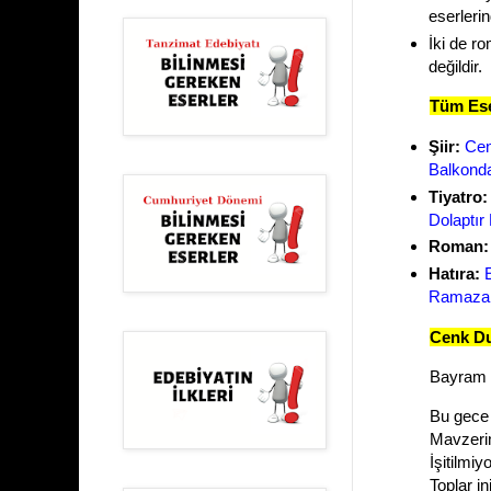
eserlerin
İki de r
değildir.
Tüm Ese
Şiir:
Cen
Balkonda
Tiyatro
Dolaptır
Roman:
Hatıra:
Ramazanl
Cenk Duy
Bayram
Bu gece
Mavzeri
İşitilmiy
Toplar in