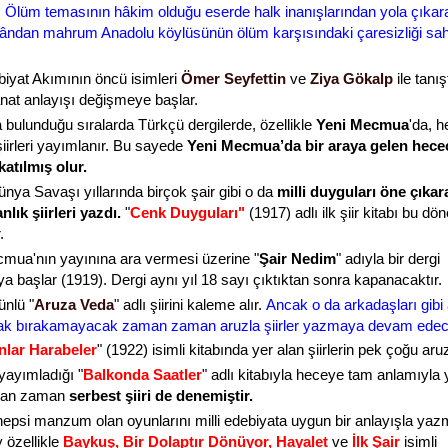
.
Ölüm temasının hâkim olduğu eserde halk inanışlarından yola çıkar
kândan mahrum Anadolu köylüsünün ölüm karşısındaki çaresizliği sa
biyat Akımının öncü isimleri
Ömer Seyfettin
ve
Ziya Gökalp
ile tanı
nat anlayışı değişmeye başlar.
 bulunduğu sıralarda Türkçü dergilerde, özellikle
Yeni Mecmua
'da, h
şiirleri yayımlanır. Bu sayede
Yeni Mecmua’da bir araya gelen hecec
katılmış olur.
ünya Savaşı yıllarında birçok şair gibi o da
milli duyguları öne çıkar
lık şiirleri yazdı.
"
Cenk Duyguları"
(1917)
adlı ilk şiir kitabı bu dö
.
mua'nın yayınına ara vermesi üzerine "
Şair Nedim
" adıyla bir dergi
a başlar (1919). Dergi aynı yıl 18 sayı çıktıktan sonra kapanacaktır.
ünlü "
Aruza Veda
" adlı şiirini kaleme alır.
Ancak o da arkadaşları gibi
ak bırakamayacak zaman zaman aruzla şiirler yazmaya devam edece
nlar Harabeler
" (1922) isimli kitabında yer alan şiirlerin pek çoğu aruz
yayımladığı "
Balkonda Saatler
" adlı kitabıyla heceye tam anlamıyla
man zaman
serbest şiiri de denemiştir.
psi manzum olan oyunlarını milli edebiyata uygun bir anlayışla yazm
özellikle
Baykuş, Bir Dolaptır Dönüyor, Hayalet
ve
İlk
Şair
isimli