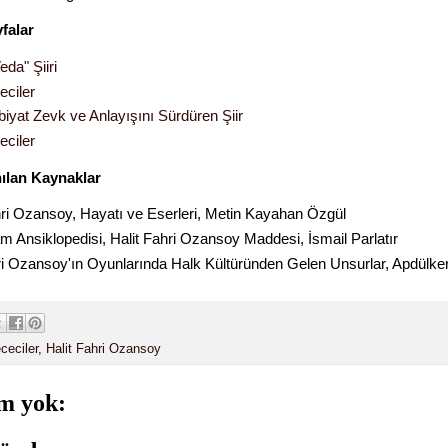
yfalar
da" Şiiri
eciler
biyat Zevk ve Anlayışını Sürdüren Şiir
eciler
nılan Kaynaklar
hri Ozansoy, Hayatı ve Eserleri, Metin Kayahan Özgül
m Ansiklopedisi, Halit Fahri Ozansoy Maddesi, İsmail Parlatır
hri Ozansoy'ın Oyunlarında Halk Kültüründen Gelen Unsurlar, Apdülke
ceciler
,
Halit Fahri Ozansoy
m yok: