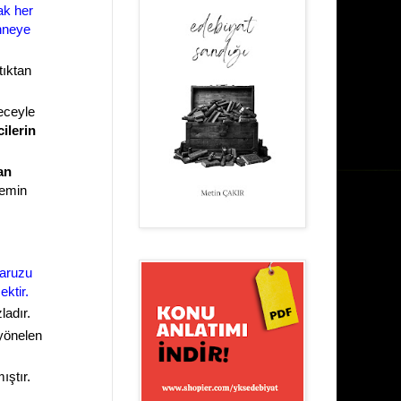
ak her
hneye
ştıktan
eceyle
ilerin
an
nemin
 aruzu
ktir.
ladır.
 yönelen
ıştır.