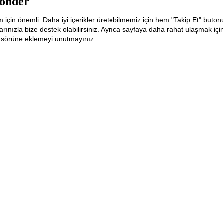
önder
m için önemli. Daha iyi içerikler üretebilmemiz için hem "Takip Et" buton
ınızla bize destek olabilirsiniz. Ayrıca sayfaya daha rahat ulaşmak içi
lasörüne eklemeyi unutmayınız.