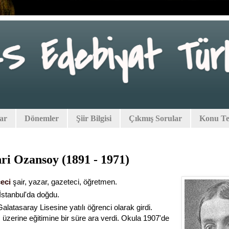
lar
Dönemler
Şiir Bilgisi
Çıkmış Sorular
Konu Tes
ri Ozansoy (1891 - 1971)
eci
şair, yazar, gazeteci, öğretmen.
İstanbul'da doğdu.
alatasaray Lisesine yatılı öğrenci olarak girdi.
 üzerine eğitimine bir süre ara verdi. Okula 1907'de
i.