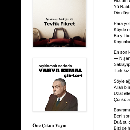
Hücum bo
Yâ Rabbi
Din düşm
Para yol
Köyde ne
Bu yıl b
Koyunlar
En son k
— Nişan
Saklayıp
Türk kız
Söyle a
Allah bil
Uzat ell
Çünkü ar
Bayramı
Beni sor
Duâ et, 
Öne Çıkan Yayın
Bizi de 