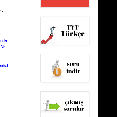
kün
van,
inde
Bir
anbul