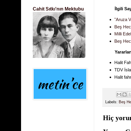
Cahit Sıtkı'nın Mektubu
İlgili Sa
"Aruza Ve
Beş Hec
Milli Ede
Beş Hec
Yararla
Halit Fa
TDV İsla
Halit fa
Labels:
Beş He
Hiç yoru