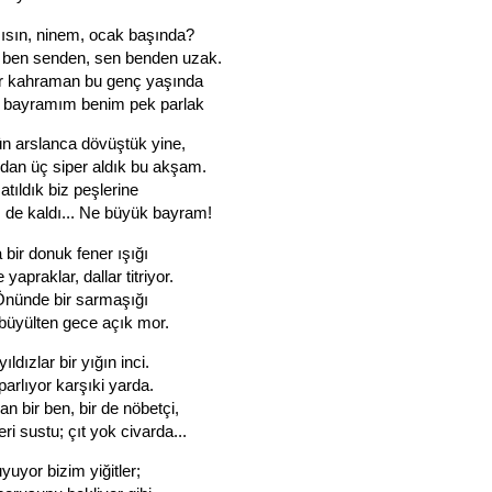
ısın, ninem, ocak başında?
 ben senden, sen benden uzak.
ir kahraman bu genç yaşında
 bayramım benim pek parlak
n arslanca dövüştük yine,
an üç siper aldık bu akşam.
 atıldık biz peşlerine
z de kaldı... Ne büyük bayram!
bir donuk fener ışığı
apraklar, dallar titriyor.
Önünde bir sarmaşığı
 büyülten gece açık mor.
ıldızlar bir yığın inci.
parlıyor karşıki yarda.
 bir ben, bir de nöbetçi,
ri sustu; çıt yok civarda...
uyuyor bizim yiğitler;