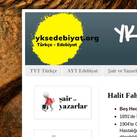
TYT Türkçe
AYT Edebiyat
Şair ve Yazar
Halit Fah
Beş Hec
1891'de 
1904'te G
Hastalığı
dönebild