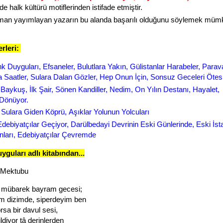
de halk kültürü motiflerinden istifade etmiştir.
oman yayımlayan yazarın bu alanda başarılı olduğunu söylemek müm
rleri:
k Duyguları, Efsaneler, Bulutlara Yakın, Gülistanlar Harabeler, Para
 Saatler, Sulara Dalan Gözler, Hep Onun İçin, Sonsuz Geceleri Ötes
:
Baykuş,
İlk Şair, Sönen Kandiller, Nedim, On Yılın Destanı, Hayalet, 
 Dönüyor.
Sulara Giden Köprü, Aşıklar Yolunun Yolcuları
Edebiyatçılar Geçiyor, Darülbedayi Devrinin Eski Günlerinde, Eski İst
arı, Edebiyatçılar Çevremde
guları adlı kitabından...
 Mektubu
 mübarek bayram gecesi;
m dizimde, siperdeyim ben
orsa bir davul sesi,
ildiyor tâ derinlerden