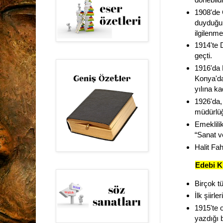
1908'de 
duyduğu 
ilgilenm
1914'te 
geçti.
1916'da 
Konya'da
yılına ka
1926'da,
müdürlüğü
Emeklili
“Sanat ve
Halit Fah
Edebi Ki
Birçok t
İlk şiirl
1915'te o
yazdığı 