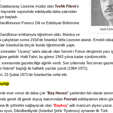
Galatasaray Lisesine müdür olan
Tevfik Fikret
'e
hayranlık sayesinde
edebiyatla daha yakından
eye başladı.
Darülfünunun Fransız Dili ve Edebiyatı Bölümüne
Halit Fah
Darülfünun imtihanıyla öğretmen oldu. Manisa ve
 çalıştıktan sonra 1918'de İstanbul Vefa Lisesine atandı. Emekli old
dar İstanbul'da birçok lisede öğretmenlik yaptı.
 sonradan "Uyanış" adını alacak olan Servet-i Fünun dergisinin yazı iş
ne getirilir. Halit Fahri, bu görevi 1943 yılına kadar sürdürecektir.
k sonrasında gazeteciliğe ağırlık verdi. Son yıllarında Tercüman gaze
 Hatırat” başlığı ile haftalık yazılar yazdı (1964-1971).
ri, 23 Şubat 1971’de İstanbul’da vefat etti.
şiliği
ürde eser verse de daha çok "
Beş Hececi
" şairlerden biri olarak tanın
erinde gerek dil gerek duyuş bakımından
Fecriati
edebiyatının etkisi gör
na ilk şöhretini sağlayacak olan "
Baykuş
" adlı manzum piyesi yazar
bu oyun, Dârülbedâyide (İstanbul Şehir Tiyatrosu) oynanan ilk Türk