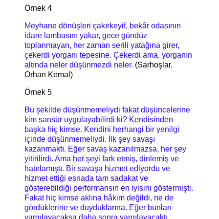
Örnek 4
Meyhane dönüşleri çakırkeyif, bekâr odasının
idare lambasını yakar, gece gündüz
toplanmayan, her zaman serili yatağına girer,
çekerdi yorganı tepesine. Çekerdi ama, yorganın
altında neler düşünmezdi neler.
(Sarhoşlar,
Orhan Kemal)
Örnek 5
Bu şekilde düşünmemeliydi fakat düşüncelerine
kim sansür uygulayabilirdi ki? Kendisinden
başka hiç kimse. Kendini herhangi bir yenilgi
içinde düşünmemeliydi. İlk şey savaşı
kazanmaktı. Eğer savaş kazanılmazsa, her şey
yitirilirdi. Ama her şeyi fark etmiş, dinlemiş ve
hatırlamıştı. Bir savaşa hizmet ediyordu ve
hizmet ettiği esnada tam sadakat ve
gösterebildiği performansın en iyisini göstermişti.
Fakat hiç kimse aklına hâkim değildi, ne de
gördüklerine ve duyduklarına. Eğer bunları
yargılayacaksa daha sonra yargılayacaktı.