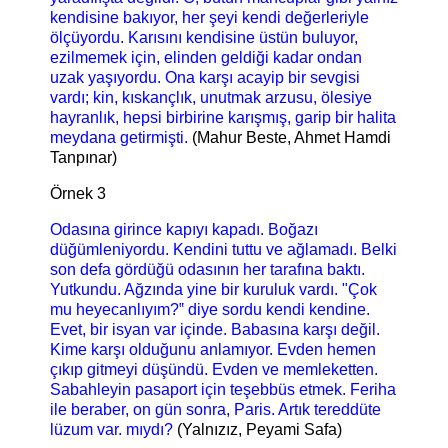
kendisine bakıyor, her şeyi kendi değerleriyle
ölçüyordu. Karısını kendisine üstün buluyor,
ezilmemek için, elinden geldiği kadar ondan
uzak yaşıyordu. Ona karşı acayip bir sevgisi
vardı; kin, kıskançlık, unutmak arzusu, ölesiye
hayranlık, hepsi birbirine karışmış, garip bir halita
meydana getirmişti.
(Mahur Beste, Ahmet Hamdi
Tanpınar)
Örnek 3
Odasına girince kapıyı kapadı. Boğazı
düğümleniyordu. Kendini tuttu ve ağlamadı. Belki
son defa gördüğü odasının her tarafına baktı.
Yutkundu. Ağzında yine bir kuruluk vardı. "Çok
mu heyecanlıyım?‟ diye sordu kendi kendine.
Evet, bir isyan var içinde. Babasına karşı değil.
Kime karşı olduğunu anlamıyor. Evden hemen
çıkıp gitmeyi düşündü. Evden ve memleketten.
Sabahleyin pasaport için teşebbüs etmek. Feriha
ile beraber, on gün sonra, Paris. Artık tereddüte
lüzum var. mıydı?
(Yalnızız, Peyami Safa)