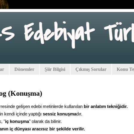
lar
Dönemler
Şiir Bilgisi
Çıkmış Sorular
Konu Tes
og (Konuşma)
resinde gelişen edebi metinlerde kullanılan
bir anlatım tekniğidir.
in kendi içinde yaptığı
sessiz konuşma
dır.
, "
iç konuşma
" olarak da bilinir.
ın iç dünyası aracısız bir şekilde verilir.