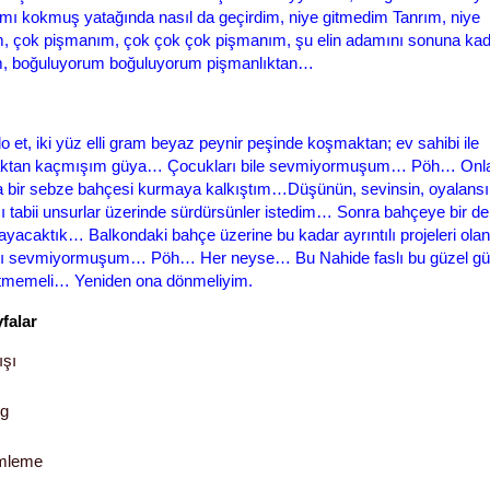
ımı kokmuş yatağında nasıl da geçirdim, niye gitmedim Tanrım, niye
, çok pişmanım, çok çok çok pişmanım, şu elin adamını sonuna kad
m, boğuluyorum boğuluyorum pişmanlıktan…
lo et, iki yüz elli gram beyaz peynir peşinde koşmaktan; ev sahibi ile
ktan kaçmışım güya… Çocukları bile sevmiyormuşum… Pöh… Onl
 bir sebze bahçesi kurmaya kalkıştım…Düşünün, sevinsin, oyalansı
ı tabii unsurlar üzerinde sürdürsünler istedim… Sonra bahçeye bir d
layacaktık… Balkondaki bahçe üzerine bu kadar ayrıntılı projeleri olan
rı sevmiyormuşum… Pöh… Her neyse… Bu Nahide faslı bu güzel g
etmemeli… Yeniden ona dönmeliyim.
yfalar
ışı
og
mleme