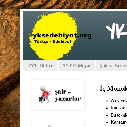
TYT Türkçe
AYT Edebiyat
Şair ve Yazar
İç Monol
Olay çev
Karakter
Bu teknik
Kahraman