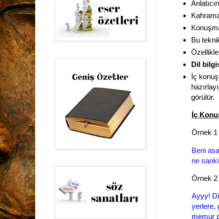
Anlatıcı
Kahrama
Konuşma 
Bu tekni
Özellikle
Dil bilg
İç konuş
hazırlayı
görülür.
İç Konu
Örnek 1
Beni as
ne sanki
Örnek 
Ayyy! Di
yerlere,
memur p