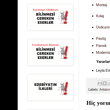
Montaj
Kolaj
Üstkurm
Pastiş
Parodi
Moderniz
Yararla
Leyla Er
Labels:
Anlatım
Hiç yoru