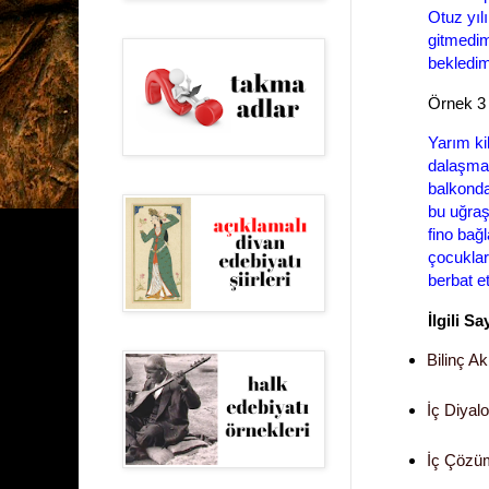
Otuz yıl
gitmedim
bekledi
Örnek 3
Yarım ki
dalaşma
balkonda
bu uğraş
fino bağ
çocukla
berbat 
İlgili Sa
Bilinç Ak
İç Diyal
İç Çözü