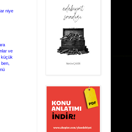
ar niye
ara
nlar ve
e küçük
 ben,
ünü