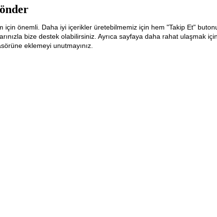
önder
m için önemli. Daha iyi içerikler üretebilmemiz için hem "Takip Et" buton
ınızla bize destek olabilirsiniz. Ayrıca sayfaya daha rahat ulaşmak içi
lasörüne eklemeyi unutmayınız.