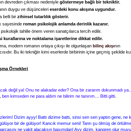
nın devreden çıkması nedeniyle
göstermeye bağlı bir tekniktir.
nın duygu ve düşünceleri
eserdeki
konu akışına uygundur.
belli bir
zihinsel tutarlılık gösterir.
k sayesinde
roman psikolojik anlamda derinlik kazanır.
 psikolojik tahlile önem veren sanatçılarca tercih edilir.
isi kurallarına ve noktalama işaretlerine dikkat edilir.
ma, modern romanın ortaya çıkışı ile olgunlaşan
bilinç akışı
nın
cısıdır. Bu iki tekniğin kimi eserlerde birbirinin içine geçmiş şekilde kul
şma Örnekleri
acak değil ya! Onu ne alakadar eder? Ona bir zararım dokunmadı 
, ben kimseden ne para aldım ne bilirim ne tanırım… Bitti gitti.
2
zlerim! Dizim ayyy! Battı dizime battı, sinsi sen sen yaptın gene, ne
 gülüyor bir de gülüyor! Kancık memur seni! Tanrı şu ölmüş de örtülm
arçasını ne vakit alacaksın başımdan! Ayy dizim, kangren olur mu