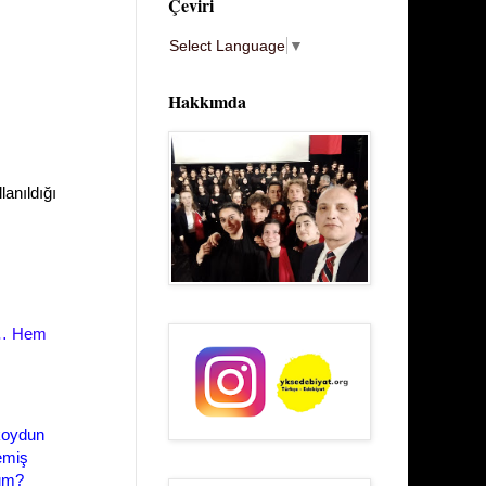
Çeviri
Select Language
▼
Hakkımda
lanıldığı
ya… Hem
 koydun
emiş
yum?