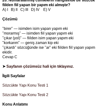
20. Numaralanmış cümlelerin hangisinde bir sözcük
fiilden fiil yapan bir yapım eki almıştır?
A) I B) II C) III D) IV E) V
Çözümü
"birer" — isimden isim yapan yapım eki
"morarmış" — isimden fiil yapan yapım eki
"çıkar (yol)" — fiilden isim yapan yapım eki
"korkarım" — geniş zaman kip eki
"çıkardı" sözcüğünde ise "ar" eki fiilden fiil yapan yapım
ekidir.
Cevap C
➤
Sayfanın çözümsüz hali için tıklayınız.
İlgili Sayfalar
Sözcükte Yapı Konu Testi 1
Sözcükte Yapı Konu Testi 2
Konu Anlatımı