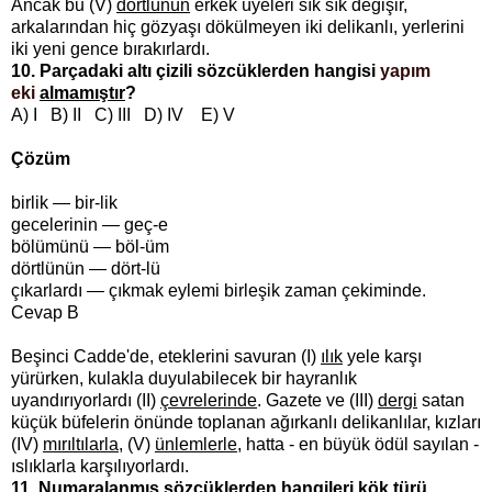
Ancak bu (V)
dörtlünün
erkek üyeleri sık sık değişir,
arkalarından hiç gözyaşı dökülmeyen iki delikanlı, yerlerini
iki yeni gence bırakırlardı.
10. Parçadaki altı çizili sözcüklerden hangisi
yapım
eki
almamıştır
?
A) I B) II C) III D) IV E) V
Çözüm
birlik — bir-lik
gecelerinin — geç-e
bölümünü — böl-üm
dörtlünün — dört-lü
çıkarlardı — çıkmak eylemi birleşik zaman çekiminde.
Cevap B
Beşinci Cadde'de, eteklerini savuran (I)
ılık
yele karşı
yürürken, kulakla duyulabilecek bir hayranlık
uyandırıyorlardı (II)
çevrelerinde
. Gazete ve (III)
dergi
satan
küçük büfelerin önünde toplanan ağırkanlı delikanlılar, kızları
(IV)
mırıltılarla
, (V)
ünlemlerle
, hatta - en büyük ödül sayılan -
ıslıklarla karşılıyorlardı.
11. Numaralanmış sözcüklerden hangileri kök türü