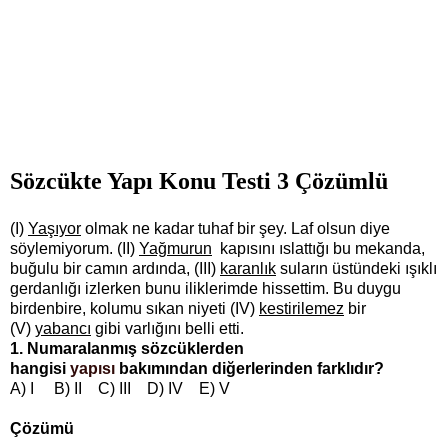
Sözcükte Yapı Konu Testi 3 Çözümlü
(I)
Yaşıyor
olmak ne kadar tuhaf bir şey. Laf olsun diye
söylemiyorum. (II)
Yağmurun
kapısını ıslattığı bu mekanda,
buğulu bir camın ardında, (III)
karanlık
suların üstündeki ışıklı
gerdanlığı izlerken bunu iliklerimde hissettim. Bu duygu
birdenbire, kolumu sıkan niyeti (IV)
kestirilemez
bir
(V)
yabancı
gibi varlığını belli etti.
1. Numaralanmış sözcüklerden
hangisi
yapısı
bakımından diğerlerinden farklıdır?
A) I B) II C) III D) IV E) V
Çözümü