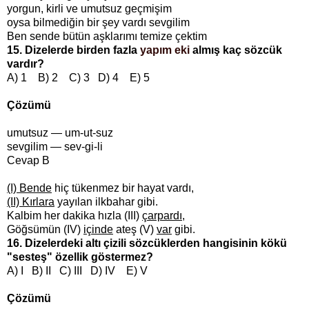
yorgun, kirli ve umutsuz geçmişim
oysa bilmediğin bir şey vardı sevgilim
Ben sende bütün aşklarımı temize çektim
15. Dizelerde birden fazla
yapım eki
almış kaç sözcük
vardır?
A) 1 B) 2 C) 3 D) 4 E) 5
Çözümü
umutsuz — um-ut-suz
sevgilim — sev-gi-li
Cevap B
(I) Bende
hiç tükenmez bir hayat vardı,
(II) Kırlara
yayılan ilkbahar gibi.
Kalbim her dakika hızla (III)
çarpardı
,
Göğsümün (IV)
içinde
ateş (V)
var
gibi.
16. Dizelerdeki altı çizili sözcüklerden hangisinin kökü
"sesteş" özellik göstermez?
A) I B) II C) III D) IV E) V
Çözümü