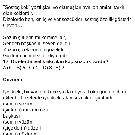
"Sesteş kök" yazılışları ve okunuşları aynı anlamları farklı
olan köklerdir.
Dizelerde ben, kır, iç ve var sözcükleri sesteş özellik gösterir.
Cevap C
Sözün şiirlerin mükemmelidir,
Senden başkasını seven delidir,
Yüzün çiçeklerin en güzelidir,
Gözlerin bilinmez bir diyar gibi.
17. Dizelerde
iyelik eki
alan kaç sözcük vardır?
A) 6 B) 5 C) 4 D) 3 E) 2
Çözümü
İyelik eki, bir varlığın kime ya da neye ait olduğunu bildiren
eklerdir. Dizelerde iyelik eki alan sözcükler şunlardır:
(senin) söz
ün
(şiirlerin) mükemmel
i
başkas
ı
(senin) yüz
ün
(çiçeklerin) güzel
i
(senin) gözler
in