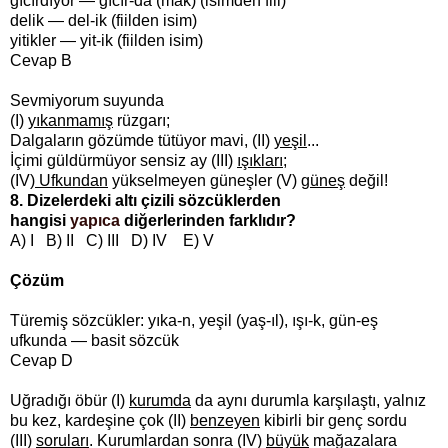
gıcırdıyor — gıcır-da (mak) (isimden fiil)
delik — del-ik (fiilden isim)
yitikler — yit-ik (fiilden isim)
Cevap B
Sevmiyorum suyunda
(I)
yıkanmamış
rüzgarı;
Dalgaların gözümde tütüyor mavi, (II)
yeşil
...
İçimi güldürmüyor sensiz ay (III)
ışıkları
;
(IV)
Ufkundan
yükselmeyen güneşler (V)
güneş
değil!
8. Dizelerdeki altı çizili sözcüklerden
hangisi
yapıca
diğerlerinden farklıdır?
A) I B) II C) III D) IV E) V
Çözüm
Türemiş sözcükler: yıka-n, yeşil (yaş-ıl), ışı-k, gün-eş
ufkunda — basit sözcük
Cevap D
Uğradığı öbür (I)
kurumda
da aynı durumla karşılaştı, yalnız
bu kez, kardeşine çok (II)
benzeyen
kibirli bir genç sordu
(III)
soruları
. Kurumlardan sonra (IV)
büyük
mağazalara