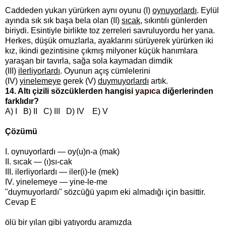
Caddeden yukarı yürürken aynı oyunu (I)
oynuyorlardı
. Eylül
ayında sık sık başa bela olan (II)
sıcak
, sıkıntılı günlerden
biriydi. Esintiyle birlikte toz zerreleri savruluyordu her yana.
Herkes, düşük omuzlarla, ayaklarını sürüyerek yürürken iki
kız, ikindi gezintisine çıkmış milyoner küçük hanımlara
yaraşan bir tavırla, sağa sola kaymadan dimdik
(III)
ilerliyorlardı
. Oyunun açış cümlelerini
(IV)
yinelemeye
gerek (V)
duymuyorlardı
artık.
14. Altı çizili sözcüklerden hangisi
yapıca
diğerlerinden
farklıdır?
A) I B) II C) III D) IV E) V
Çözümü
I. oynuyorlardı — oy(u)n-a (mak)
II. sıcak — (ı)sı-cak
III. ilerliyorlardı — iler(i)-le (mek)
IV. yinelemeye — yine-le-me
"duymuyorlardı" sözcüğü yapım eki almadığı için basittir.
Cevap E
ölü bir yılan gibi yatıyordu aramızda