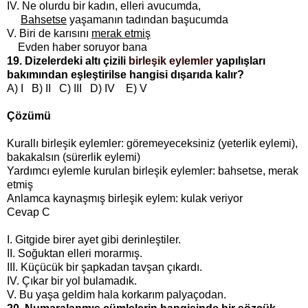
IV. Ne olurdu bir kadın, elleri avucumda,
Bahsetse
yaşamanın tadından başucumda
V. Biri de karısını
merak etmiş
Evden haber soruyor bana
19. Dizelerdeki altı çizili
birleşik eylemler
yapılışları
bakımından eşleştirilse hangisi dışarıda kalır?
A) I B) II C) III D) IV E) V
Çözümü
Kurallı birleşik eylemler: göremeyeceksiniz (yeterlik eylemi),
bakakalsın (sürerlik eylemi)
Yardımcı eylemle kurulan birleşik eylemler: bahsetse, merak
etmiş
Anlamca kaynaşmış birleşik eylem: kulak veriyor
Cevap C
I. Gitgide birer ayet gibi derinleştiler.
II. Soğuktan elleri morarmış.
III. Küçücük bir şapkadan tavşan çıkardı.
IV. Çıkar bir yol bulamadık.
V. Bu yaşa geldim hala korkarım palyaçodan.