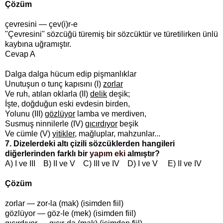
Çözüm
çevresini — çev(i)r-e
"Çevresini" sözcüğü türemiş bir sözcüktür ve türetilirken ünlü
kaybına uğramıştır.
Cevap A
Dalga dalga hücum edip pişmanlıklar
Unutuşun o tunç kapısını (I)
zorlar
Ve ruh, atılan oklarla (II)
delik
deşik;
İşte, doğduğun eski evdesin birden,
Yolunu (III)
gözlüyor
lamba ve merdiven,
Susmuş ninnilerle (IV)
gıcırdıyor
beşik
Ve cümle (V)
yitikler
, mağluplar, mahzunlar...
7. Dizelerdeki altı çizili sözcüklerden hangileri
diğerlerinden farklı bir
yapım eki
almıştır?
A) I ve III B) II ve V C) III ve IV D) I ve V E) II ve IV
Çözüm
zorlar — zor-la (mak) (isimden fiil)
gözlüyor — göz-le (mek) (isimden fiil)