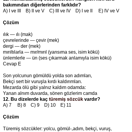
bakımından diğerlerinden farklıdır?
A) I ve III B) II ve V C) III ve IV D) I ve II E) IV ve V
Çözüm
ılık — ılı (mak)
çevrelerinde — çevir (mek)
dergi — der (mek)
mırıltılarla — mır/mırıl (yansıma ses, isim kökü)
ünlemlerle — ün (ses çıkarmak anlamıyla isim kökü)
Cevap E
Son yolcunun gömüldü yolda son adımları,
Bekçi sert bir vuruşla kırdı kaldırımları.
Mezarda ölü gibi yalnız kaldım odamda:
Yanan alnım duvarda, sönen gözlerim camda
12. Bu dizelerde kaç
türemiş sözcük
vardır?
A) 7 B) 8 C) 9 D) 10 E) 11
Çözüm
Türemiş sözcükler: yolcu, gömül-,adım, bekçi, vuruş,