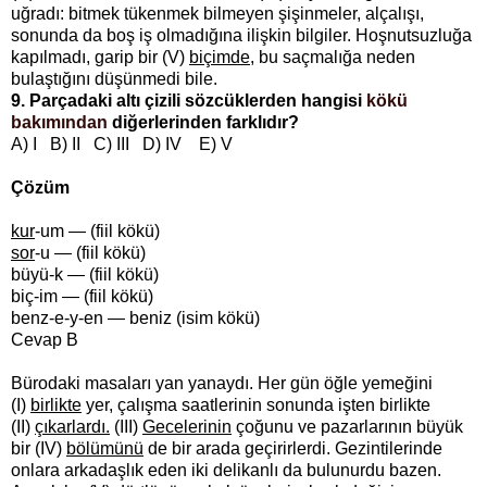
uğradı: bitmek tükenmek bilmeyen şişinmeler, alçalışı,
sonunda da boş iş olmadığına ilişkin bilgiler. Hoşnutsuzluğa
kapılmadı, garip bir (V)
biçimde
, bu saçmalığa neden
bulaştığını düşünmedi bile.
9. Parçadaki altı çizili sözcüklerden hangisi
kökü
bakımından
diğerlerinden farklıdır?
A) I B) II C) III D) IV E) V
Çözüm
kur
-um — (fiil kökü)
sor
-u — (fiil kökü)
büyü-k — (fiil kökü)
biç-im — (fiil kökü)
benz-e-y-en — beniz (isim kökü)
Cevap B
Bürodaki masaları yan yanaydı. Her gün öğle yemeğini
(I)
birlikte
yer, çalışma saatlerinin sonunda işten birlikte
(II)
çıkarlardı.
(III)
Gecelerinin
çoğunu ve pazarlarının büyük
bir (IV)
bölümünü
de bir arada geçirirlerdi. Gezintilerinde
onlara arkadaşlık eden iki delikanlı da bulunurdu bazen.