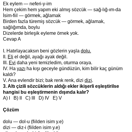
Ek eylem — neferi-y-im
Hem çekim hem yapım eki almış sözcük — sağ-lığ-ım-da
İsim-fiil — görmek, ağlamak
Birden fazla türemiş sözcük — görmek, ağlamak,
sağlığımda, boylu
Dizelerde birleşik eyleme örnek yok.
Cevap A
I. Hatırlayacaksın beni gözlerin yaşla
dolu.
II.
Eli
el değil, ayağı ayak değil.
III.
Evi
daha yeni temizledim, oturma oraya.
IV. Ha
yazı
ha kışı geceyle gündüzün, kim bilir kaç günüm
kaldı?
V. Ana evlendir bizi; bak renk renk, dizi
dizi
.
3. Altı çizili sözcüklerin aldığı ekler ikişerli eşleştirilse
hangisi bu eşleştirmenin dışında kalır?
A) I B) II C) III D) IV E) V
Çözüm
dolu — dol-u (fiilden isim y.e)
dizi — diz-i (fiilden isim y.e)