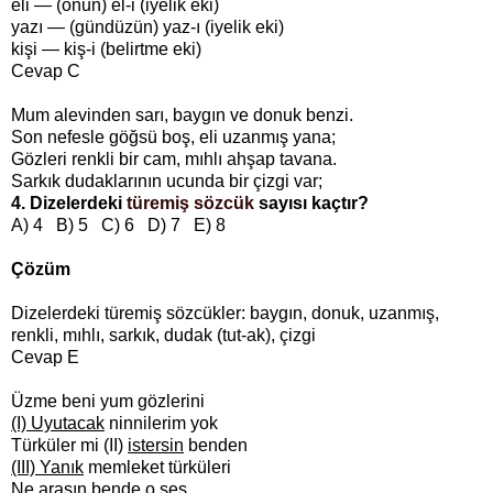
eli — (onun) el-i (iyelik eki)
yazı — (gündüzün) yaz-ı (iyelik eki)
kişi — kiş-i (belirtme eki)
Cevap C
Mum alevinden sarı, baygın ve donuk benzi.
Son nefesle göğsü boş, eli uzanmış yana;
Gözleri renkli bir cam, mıhlı ahşap tavana.
Sarkık dudaklarının ucunda bir çizgi var;
4. Dizelerdeki
türemiş sözcük
sayısı kaçtır?
A) 4 B) 5 C) 6 D) 7 E) 8
Çözüm
Dizelerdeki türemiş sözcükler: baygın, donuk, uzanmış,
renkli, mıhlı, sarkık, dudak (tut-ak), çizgi
Cevap E
Üzme beni yum gözlerini
(I) Uyutacak
ninnilerim yok
Türküler mi (II)
istersin
benden
(III) Yanık
memleket türküleri
Ne arasın bende o ses