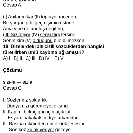
Cevap A
(I) Anılarım
kar (II)
topluyor
inceden,
Bir yorgan gibi geçmişimin üstüne
Ama yine de unutuş değil bu,
(III) Sızlatıyor
(IV)
sensizliği
tersine.
Senin kim (V)
olduğunu
bile bilmezken
18. Dizelerdeki altı çizili sözcüklerden hangisi
türetilirken
ünlü kaybı
na uğramıştır?
A) I B) II C) III D) IV E) V
Çözümü
sızı-la — sızla
Cevap C
I. Gözleriniz yok artık
Dünyamızı
göremeyeceksiniz
II. Kapımı birkaç gün için açık tut
Eşyam
bakakalsın
diye arkamdan
III. Başına dikmeden önce kırık testisini
Son kez
kulak veriyor
geceye