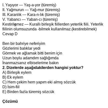
I. Yaşıyor — Yaş-a-yor (türemiş)
II. Yağmurun — Yağ-mur (türemiş)
III. Karanlık — Kara-n-lık (türemiş)
V. Yabancı — Yaban-cı (türemiş)
Kestiril
e
mez — Kurallı birleşik fiillerden yeterlik fiili. Yeterlik
fiilinin olumsuzunda -bilmek kullanılmaz.(kestirebilmek)
Cevap D
Ben bir bahriye neferiyim
Gözlerimi balıklar yedi
Görmek ve ağlamak bitti benim için
Uzun boylu adamdım sağlığımda
İnanmazsanız elbiselerime bakın
2. Dizelerde aşağıdakilerden hangisi yoktur?
A) Birleşik eylem
B) Ek eylem
C) Hem çekim hem yapım eki almış sözcük
D) İsim-fiil
E) Birden fazla türemiş sözcük
Çözümü