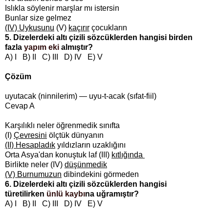
Islıkla söylenir marşlar mı istersin
Bunlar size gelmez
(IV) Uykusunu
(V)
kaçırır
çocukların
5. Dizelerdeki altı çizili sözcüklerden hangisi birden
fazla
yapım eki
almıştır?
A) I B) II C) III D) IV E) V
Çözüm
uyutacak (ninnilerim) — uyu-t-acak (sıfat-fiil)
Cevap A
Karşılıklı neler öğrenmedik sınıfta
(I)
Çevresini
ölçtük dünyanın
(II) Hesapladık
yıldızların uzaklığını
Orta Asya'dan konuştuk laf (III)
kıtlığında
Birlikte neler (IV)
düşünmedik
(V) Burnumuzun
dibindekini görmeden
6. Dizelerdeki altı çizili sözcüklerden hangisi
türetilirken
ünlü kaybı
na uğramıştır?
A) I B) II C) III D) IV E) V