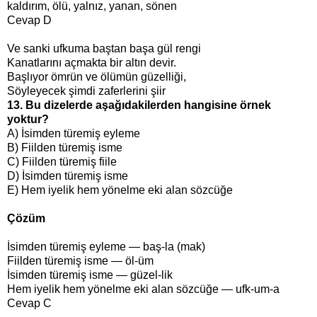
kaldırım, ölü, yalnız, yanan, sönen
Cevap D
Ve sanki ufkuma baştan başa gül rengi
Kanatlarını açmakta bir altın devir.
Başlıyor ömrün ve ölümün güzelliği,
Söyleyecek şimdi zaferlerini şiir
13. Bu dizelerde aşağıdakilerden hangisine örnek
yoktur?
A) İsimden türemiş eyleme
B) Fiilden türemiş isme
C) Fiilden türemiş fiile
D) İsimden türemiş isme
E) Hem iyelik hem yönelme eki alan sözcüğe
Çözüm
İsimden türemiş eyleme — baş-la (mak)
Fiilden türemiş isme — öl-üm
İsimden türemiş isme — güzel-lik
Hem iyelik hem yönelme eki alan sözcüğe — ufk-um-a
Cevap C