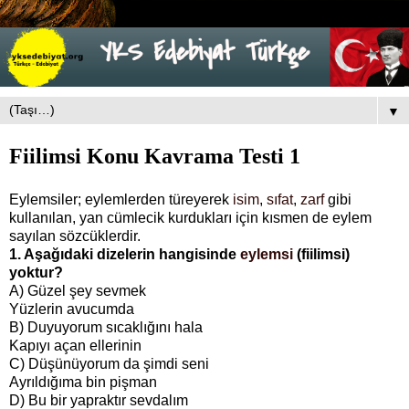
▼
Fiilimsi Konu Kavrama Testi 1
Eylemsiler; eylemlerden türeyerek
isim
,
sıfat
,
zarf
gibi
kullanılan, yan cümlecik kurdukları için kısmen de eylem
sayılan sözcüklerdir.
1. Aşağıdaki dizelerin hangisinde
eylemsi
(fiilimsi)
yoktur?
A) Güzel şey sevmek
Yüzlerin avucumda
B) Duyuyorum sıcaklığını hala
Kapıyı açan ellerinin
C) Düşünüyorum da şimdi seni
Ayrıldığıma bin pişman
D) Bu bir yapraktır sevdalım