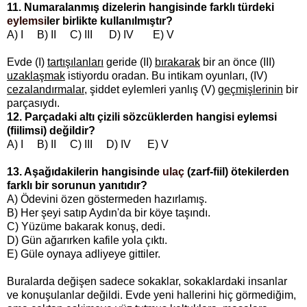
11. Numaralanmış dizelerin hangisinde farklı türdeki
eylemsi
ler birlikte kullanılmıştır?
A) I B) II C) III D) IV E) V
Evde (I)
tartışılanları
geride (II)
bırakarak
bir an önce (III)
uzaklaşmak
istiyordu oradan. Bu intikam oyunları, (IV)
cezalandırmalar
, şiddet eylemleri yanlış (V)
geçmişlerinin
bir
parçasıydı.
12. Parçadaki altı çizili sözcüklerden hangisi eylemsi
(fiilimsi) değildir?
A) I B) II C) III D) IV E) V
13. Aşağıdakilerin hangisinde
ulaç
(zarf-fiil) ötekilerden
farklı bir sorunun yanıtıdır?
A) Ödevini özen göstermeden hazırlamış.
B) Her şeyi satıp Aydın'da bir köye taşındı.
C) Yüzüme bakarak konuş, dedi.
D) Gün ağarırken kafile yola çıktı.
E) Güle oynaya adliyeye gittiler.
Buralarda değişen sadece sokaklar, sokaklardaki insanlar
ve konuşulanlar değildi. Evde yeni hallerini hiç görmediğim,