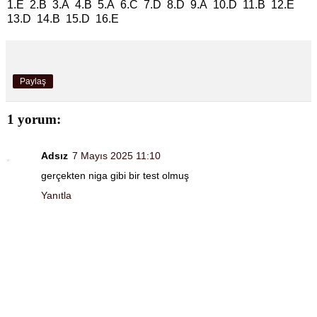
1.E 2.B 3.A 4.B 5.A 6.C 7.D 8.D 9.A 10.D 11.B 12.E
13.D 14.B 15.D 16.E
Paylaş
1 yorum:
Adsız
7 Mayıs 2025 11:10
gerçekten niga gibi bir test olmuş
Yanıtla