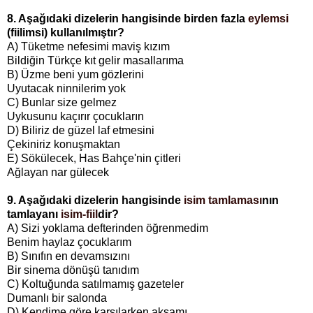
8. Aşağıdaki dizelerin hangisinde birden fazla
eylemsi
(fiilimsi) kullanılmıştır?
A) Tüketme nefesimi maviş kızım
Bildiğin Türkçe kıt gelir masallarıma
B) Üzme beni yum gözlerini
Uyutacak ninnilerim yok
C) Bunlar size gelmez
Uykusunu kaçırır çocukların
D) Biliriz de güzel laf etmesini
Çekiniriz konuşmaktan
E) Sökülecek, Has Bahçe'nin çitleri
Ağlayan nar gülecek
9. Aşağıdaki dizelerin hangisinde
isim tamlaması
nın
tamlayanı
isim-fiil
dir?
A) Sizi yoklama defterinden öğrenmedim
Benim haylaz çocuklarım
B) Sınıfın en devamsızını
Bir sinema dönüşü tanıdım
C) Koltuğunda satılmamış gazeteler
Dumanlı bir salonda
D) Kendime göre karşılarken akşamı