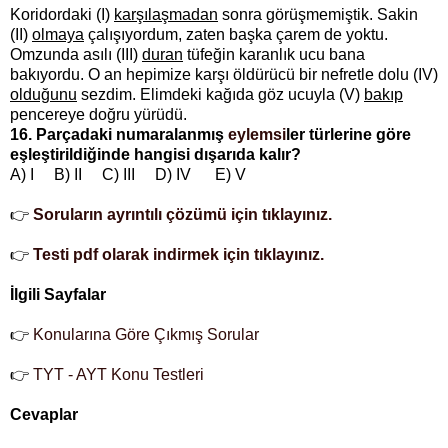
Koridordaki (I)
karşılaşmadan
sonra görüşmemiştik. Sakin
(II)
olmaya
çalışıyordum, zaten başka çarem de yoktu.
Omzunda asılı (III)
duran
tüfeğin karanlık ucu bana
bakıyordu. O an hepimize karşı öldürücü bir nefretle dolu (IV)
olduğunu
sezdim. Elimdeki kağıda göz ucuyla (V)
bakıp
pencereye doğru yürüdü.
16. Parçadaki numaralanmış
eylemsi
ler türlerine göre
eşleştirildiğinde hangisi dışarıda kalır?
A) I B) II C) III D) IV E) V
👉
Soruların ayrıntılı çözümü için tıklayınız.
👉
Testi pdf olarak indirmek için tıklayınız.
İlgili Sayfalar
👉
Konularına Göre Çıkmış Sorular
👉
TYT - AYT Konu Testleri
Cevaplar