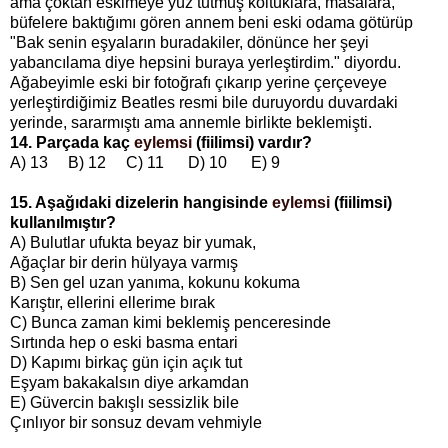
ama çoktan eskimeye yüz tutmuş koltuklara, masalara,
büfelere baktığımı gören annem beni eski odama götürüp
"Bak senin eşyaların buradakiler, dönünce her şeyi
yabancılama diye hepsini buraya yerleştirdim." diyordu.
Ağabeyimle eski bir fotoğrafı çıkarıp yerine çerçeveye
yerleştirdiğimiz Beatles resmi bile duruyordu duvardaki
yerinde, sararmıştı ama annemle birlikte beklemişti.
14. Parçada kaç
eylemsi
(fiilimsi) vardır?
A) 13 B) 12 C) 11 D) 10 E) 9
15. Aşağıdaki dizelerin hangisinde
eylemsi
(fiilimsi)
kullanılmıştır?
A) Bulutlar ufukta beyaz bir yumak,
Ağaçlar bir derin hülyaya varmış
B) Sen gel uzan yanıma, kokunu kokuma
Karıştır, ellerini ellerime bırak
C) Bunca zaman kimi beklemiş penceresinde
Sırtında hep o eski basma entari
D) Kapımı birkaç gün için açık tut
Eşyam bakakalsın diye arkamdan
E)
Güvercin bakışlı sessizlik bile
Çınlıyor bir sonsuz devam vehmiyle