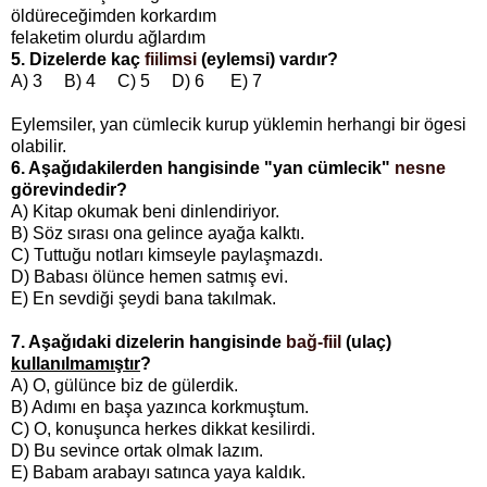
öldüreceğimden korkardım
felaketim olurdu ağlardım
5. Dizelerde kaç
fiilimsi
(eylemsi) vardır?
A) 3 B) 4 C) 5 D) 6 E) 7
Eylemsiler, yan cümlecik kurup yüklemin herhangi bir ögesi
olabilir.
6. Aşağıdakilerden hangisinde "yan cümlecik"
nesne
görevindedir?
A) Kitap okumak beni dinlendiriyor.
B) Söz sırası ona gelince ayağa kalktı.
C) Tuttuğu notları kimseyle paylaşmazdı.
D) Babası ölünce hemen satmış evi.
E) En sevdiği şeydi bana takılmak.
7. Aşağıdaki dizelerin hangisinde
bağ-fiil
(ulaç)
kullanılmamıştır
?
A) O, gülünce biz de gülerdik.
B) Adımı en başa yazınca korkmuştum.
C) O, konuşunca herkes dikkat kesilirdi.
D) Bu sevince ortak olmak lazım.
E) Babam arabayı satınca yaya kaldık.