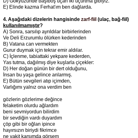
D) Gökyüzünde başıboş uçan iki uçurtma gibiyiz.
E) Elinde kazma Ferhat'ım ben dağlarda.
4. Aşağıdaki dizelerin hangisinde
zarf-fiil
(ulaç, bağ-fiil)
kullanılmamıştır
?
A) Sonra, sarsılıp ayrıldılar birbirlerinden
Ve Deli Erzurumlu ölürken kederinden
B) Vatana can vermekten
Gurur duymak için tekrar emir aldılar.
C) İçlenme, tabiattaki yekpare kederden,
Yas tutma, dağılmış diye kuşlarla çiçekler:
D) Her doğan günün bir dert olduğunu,
İnsan bu yaşa gelince anlarmış.
E) Bütün sevgileri atıp içimden,
Varlığımı yalnız ona verdim ben
gözlerin gözlerime değince
felaketim olurdu ağlardım
beni sevmiyordun bilirdim
bir sevdiğin vardı duyardım
çöp gibi bir oğlan ipince
hayırsızın biriydi fikrimce
ne vakit karşımda görsem