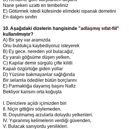
Nane şekeri uzattı en tembeliniz
E) Götürmek istedi küfesinde elimdeki ıspanak demetini
En dalgını sınıfın
10. Aşağıdaki dizelerin hangisinde "
adlaşmış sıfat-fiil
"
kullanılmıştır?
A) Bir şey var aramızda
Onu buldukça kaybediyoruz isteyerek
B) Ey gece, nereden yol bulacağız,
Ey yaralı göğsüme düşen yelken,
C) Kapılar demir sürgülü çifte kilitli
Kapalı özgürlüğe giden yollar
D) Yüzüne bakmayanlar sağlığında
Bir selamla ödediler bütün borçlarını
E) Parmaklığa dayamış başını Nafiz
Bekliyor karısını orta koğuşta
I. Denizlere açıldı içimizden biri
II. Niçin gittiğini söylemeden.
III. Doyulmamış arzularla doluydu yelkenleri.
IV. Yıpranmış kelimelerin verdiği güvenden,
V. Bulacak sanıyordu yenilikleri.