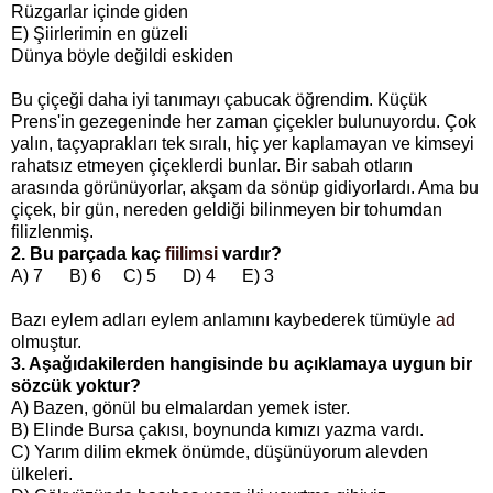
Rüzgarlar içinde giden
E) Şiirlerimin en güzeli
Dünya böyle değildi eskiden
Bu çiçeği daha iyi tanımayı çabucak öğrendim. Küçük
Prens'in gezegeninde her zaman çiçekler bulunuyordu. Çok
yalın, taçyaprakları tek sıralı, hiç yer kaplamayan ve kimseyi
rahatsız etmeyen çiçeklerdi bunlar. Bir sabah otların
arasında görünüyorlar, akşam da sönüp gidiyorlardı. Ama bu
çiçek, bir gün, nereden geldiği bilinmeyen bir tohumdan
filizlenmiş.
2. Bu parçada kaç
fiilimsi
vardır?
A) 7 B) 6 C) 5 D) 4 E) 3
Bazı eylem adları eylem anlamını kaybederek tümüyle
ad
olmuştur.
3. Aşağıdakilerden hangisinde bu açıklamaya uygun bir
sözcük yoktur?
A) Bazen, gönül bu elmalardan yemek ister.
B) Elinde Bursa çakısı, boynunda kımızı yazma vardı.
C) Yarım dilim ekmek önümde, düşünüyorum alevden
ülkeleri.