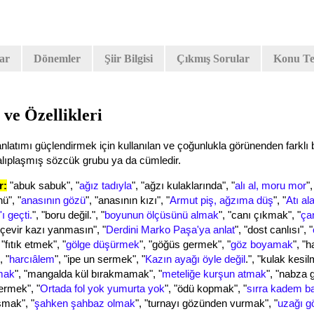
lar
Dönemler
Şiir Bilgisi
Çıkmış Sorular
Konu Tes
ve Özellikleri
nlatımı güçlendirmek için kullanılan ve çoğunlukla görünenden farklı 
alıplaşmış sözcük grubu ya da cümledir.
r:
"abuk sabuk", "
ağız tadıyla
"
, "ağzı kulaklarında", "
alı al, moru mor
"
ü", "
anasının gözü
"
, "anasının kızı", "
Armut piş, ağzıma düş
", "
Atı al
ı geçti.
", "
boru değil."
, "
boyunun ölçüsünü almak
", "
canı çıkmak"
, "
ça
çevir kazı yanmasın"
, "
Derdini Marko Paşa'ya anlat
", "
dost canlısı"
, "
 "
fıtık etmek"
, "
gölge düşürmek
", "
göğüs germek"
, "
göz boyamak
", "
h
, "
harcıâlem
", "
ipe un sermek"
, "
Kazın ayağı öyle değil
.", "
kulak kesil
tmak
", "
mangalda kül bırakmamak"
, "
meteliğe kurşun atmak
", "
nabza 
vermek"
, "
Ortada fol yok yumurta yok
", "
ödü kopmak"
, "
sırra kadem 
smak"
, "
şahken şahbaz olmak
", "
turnayı gözünden vurmak"
, "
uzağı 