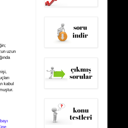
ğin;
uzun uzun
ığında
işi,
uçları
an kabul
şmuştur.
bayı
züne