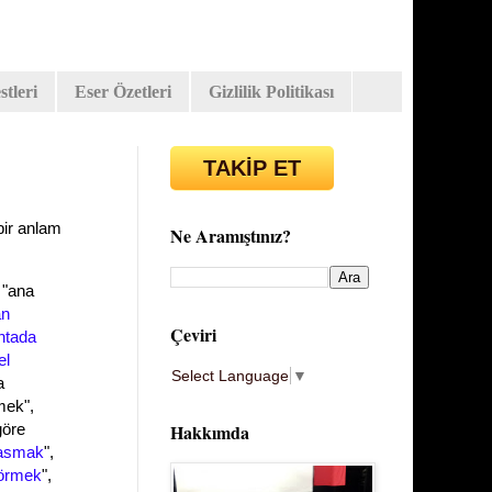
tleri
Eser Özetleri
Gizlilik Politikası
TAKİP ET
bir anlam
Ne Aramıştınız?
, "ana
an
Çeviri
ntada
el
Select Language
▼
a
mek"
,
Hakkımda
göre
basmak
",
görmek
",