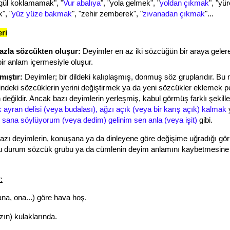
 gül koklamamak"
, "
Vur abalıya
", "
yola gelmek"
, "
yoldan çıkmak
", "
yür
k"
, "
yüz yüze bakmak
", "
zehir zemberek"
, "
zıvanadan çıkmak
"...
eri
azla sözcükten oluşur:
Deyimler en az iki sözcüğün bir araya geler
ir anlam içermesiyle oluşur.
mıştır:
Deyimler; bir dildeki kalıplaşmış, donmuş söz gruplarıdır. Bu 
indeki sözcüklerin yerini değiştirmek ya da yeni sözcükler eklemek p
eğildir. Ancak bazı deyimlerin yerleşmiş, kabul görmüş farklı şekiller
k ayran delisi (veya budalası), ağzı açık (veya bir karış açık) kalmak
 sana söylüyorum (veya dedim) gelinim sen anla (veya işit)
gibi.
zı deyimlerin, konuşana ya da dinleyene göre değişime uğradığı gör
u durum sözcük grubu ya da cümlenin deyim anlamını kaybetmesine
:
na, ona...) göre hava hoş.
zın) kulaklarında.