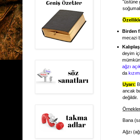
"
üstüne
soğuma
Özellikl
Birden f
mecazi b
Kalıplaş
deyim iç
mümkün d
ağzı açı
da
kızım
Uyarı:
Ba
ancak b
değildir.
Örnekler
Bana (sa
Ağzı (ağ