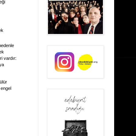
eği
ek
nedenle
ek
i vardır:
ya
ülür
 engel