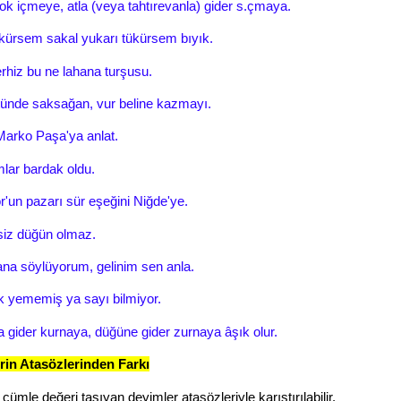
ok içmeye, atla (veya tahtırevanla) gider s.çmaya.
kürsem sakal yukarı tükürsem bıyık.
rhiz bu ne lahana turşusu.
ünde saksağan, vur beline kazmayı.
Marko Paşa'ya anlat.
lar bardak oldu.
r'un pazarı sür eşeğini Niğde'ye.
iz düğün olmaz.
na söylüyorum, gelinim sen anla.
 yememiş ya sayı bilmiyor.
ider kurnaya, düğüne gider zurnaya âşık olur.
rin Atasözlerinden Farkı
 cümle değeri taşıyan deyimler atasözleriyle karıştırılabilir.