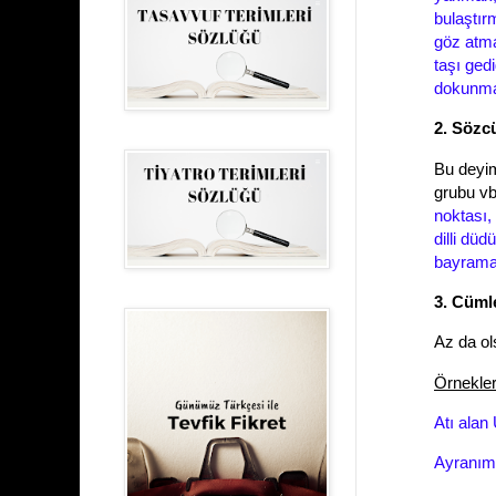
bulaştır
göz atma
taşı ged
dokunma
2. Sözc
Bu deyi
grubu vb
noktası,
dilli dü
bayram
3. Cüml
Az da ol
Örnekle
Atı alan 
Ayranım 