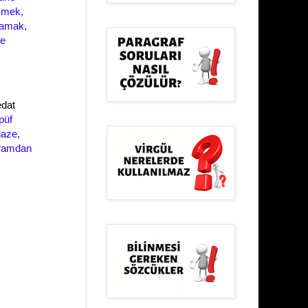
üşmek,
mamak,
re
edat
püf
enaze,
ramdan