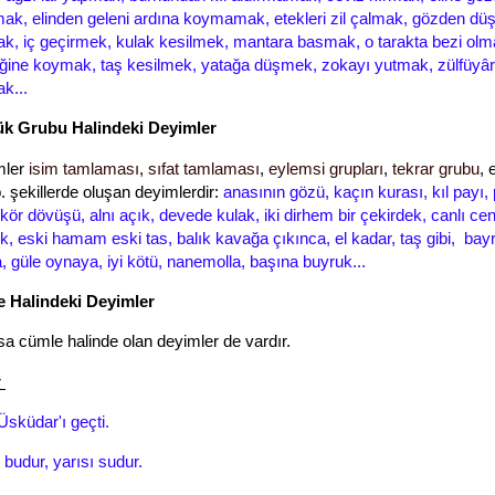
mak, elinden geleni ardına koymamak, etekleri zil çalmak, gözden d
k, iç geçirmek, kulak kesilmek, mantara basmak, o tarakta bezi ol
iğine koymak, taş kesilmek, yatağa düşmek, zokayı yutmak, zülfüyâ
k...
ük Grubu Halindeki Deyimler
mler
isim tamlaması
,
sıfat tamlaması
,
eylemsi grupları
,
tekrar grubu
, 
. şekillerde oluşan deyimlerdir:
anasının gözü, kaçın kurası, kıl payı, 
 kör dövüşü, alnı açık, devede kulak, iki dirhem bir çekirdek, canlı c
dük, eski hamam eski tas,
balık kavağa çıkınca, el kadar, taş gibi,
bay
a,
güle oynaya, iyi kötü, nanemolla, başına buyruk...
e Halindeki Deyimler
sa cümle halinde olan deyimler de vardır.
r
Üsküdar'ı geçti.
budur, yarısı sudur.