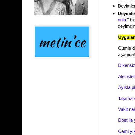
Deyimle
Deyimler
anla
." b
deyimdir
Uygula
Cümle de
aşağıdak
Dikensiz
Alet işle
Ayıkla pi
Taşıma 
Vakit naki
Dost ile 
Cami yık