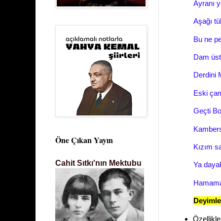
Ayranı y
Aşağı tü
Bu ne pe
Dam üst
Derdini 
Eski çam
Geçti Bo
Kambers
Öne Çıkan Yayın
Kızım sa
Cahit Sıtkı'nın Mektubu
Ya dayak
Hamama g
Deyimle
Özellikle