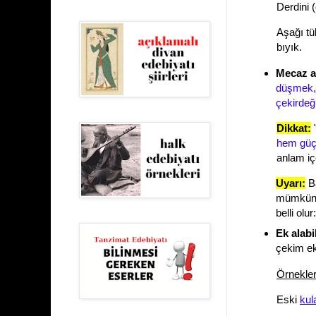
Derdini 
Aşağı tü
bıyık.
Mecaz an
düşmek, 
çekirdeğ
Dikkat:
hem güç
anlam iç
Uyarı:
Ba
mümkündü
belli olur
Ek alabil
çekim eki
Örnekler
Eski
kul