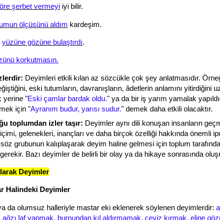
öre şerbet vermeyi
iyi bilir.
umun ölçüsünü aldım
kardeşim.
e
yüzüne gözüne bulaştırdı
.
zünü korkutmasın.
lerdir:
Deyimleri etkili kılan az sözcükle çok şey anlatmasıdır. Örne
ğiştiğini, eski tutumların, davranışların, âdetlerin anlamını yitirdiğini 
 yerine "
Eski çamlar bardak oldu.
" ya da bir iş yarım yamalak yapıld
mek için "
Ayranım budur, yarısı sudur.
" demek daha etkili olacaktır.
ğu toplumdan izler taşır:
Deyimler aynı dili konuşan insanların geçm
imi, gelenekleri, inançları ve daha birçok özelliği hakkında önemli ip
ir söz grubunun kalıplaşarak deyim haline gelmesi için toplum tarafınd
gerekir. Bazı deyimler de belirli bir olay ya da hikaye sonrasında olu
larak Deyimler
ar Halindeki Deyimler
a da olumsuz halleriyle mastar eki eklenerek söylenen deyimlerdir:
a
ağzı laf yapmak, burnundan kıl aldırmamak, ceviz kırmak, eline gö