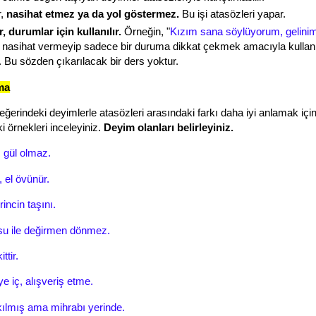
r,
nasihat etmez ya da yol göstermez.
Bu işi atasözleri yapar.
, durumlar için kullanılır.
Örneğin, "
Kızım sana söylüyorum, gelini
ir nasihat vermeyip sadece bir duruma dikkat çekmek amacıyla kullanı
. Bu sözden çıkarılacak bir ders yoktur.
ma
ğerindeki deyimlerle atasözleri arasındaki farkı daha iyi anlamak içi
i örnekleri inceleyiniz.
Deyim olanları belirleyiniz.
 gül olmaz.
r, el övünür.
rincin taşını.
su ile değirmen dönmez.
ttir.
ye iç, alışveriş etme.
ılmış ama mihrabı yerinde.