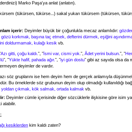
(derdinizi) Marko Paşa'ya anlat (anlatın).
kürsem (tükürsen, tükürse...) sakal yukarı tükürsem (tükürsen, tükürs
lam içerir:
Deyimler büyük bir çoğunlukla mecaz anlamlıdır:
gözde
gözü korkmak, başına taç etmek, defterini dürmek, eşiğini aşındırmak
ini doldurmamak, kulağı kesik
vb.
"
Azı gitti, çoğu kaldı.
", "
İsmi var, cismi yok.
",
Âdet yerini bulsun.
", "
He
lü
", "
Yükte hafif, pahada ağır.
", "
iyi gün dostu
" gibi az sayıda olsa da
ermeyen deyimler de vardır.
zı söz gruplarını ise hem deyim hem de gerçek anlamıyla düşünme
r. Bu örneklerde söz grubunun deyim olup olmadığı kullanıldığı b
:
yoldan çıkmak, kök salmak, ortada kalmak
vb.
ir:
Deyimler cümle içerisinde diğer sözcüklerle ilişkisine göre isim ya d
 alabilir.
:
ağı kesiklerden
kim kaldı zaten?