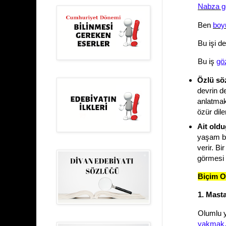
Nabza g
Ben
boy
Bu işi d
Bu iş
gö
Özlü söz
devrin de
anlatmak
özür dile
Ait oldu
yaşam biç
verir. B
görmesi 
Biçim O
1. Mast
Olumlu y
yakmak, 