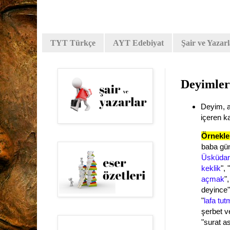
TYT Türkçe
AYT Edebiyat
Şair ve Yazar
Deyimler 
Deyim, a
içeren k
Örnekle
baba gün
Üsküdar'
keklik
", "
açmak
",
deyince"
"
lafa tu
şerbet 
"
surat a