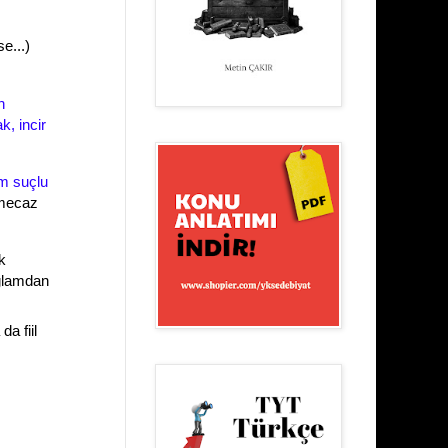
e...)
n
, incir
m suçlu
 mecaz
k
ağlamdan
a fiil