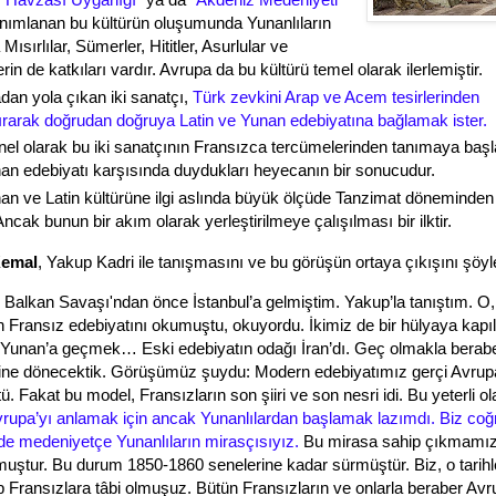
anımlanan bu kültürün oluşumunda Yunanlıların
 Mısırlılar, Sümerler, Hititler, Asurlular ve
erin de katkıları vardır. Avrupa da bu kültürü temel olarak ilerlemiştir.
dan yola çıkan iki sanatçı,
Türk zevkini Arap ve Acem tesirlerinden
ırarak doğrudan doğruya Latin ve Yunan edebiyatına bağlamak ister.
el olarak bu iki sanatçının Fransızca tercümelerinden tanımaya başla
an edebiyatı karşısında duydukları heyecanın bir sonucudur.
an ve Latin kültürüne ilgi aslında büyük ölçüde Tanzimat döneminden 
Ancak bunun bir akım olarak yerleştirilmeye çalışılması bir ilktir.
Kemal
, Yakup Kadri ile tanışmasını ve bu görüşün ortaya çıkışını şöyle
 Balkan Savaşı'ndan önce İstanbul’a gelmiştim. Yakup’la tanıştım. O,
 Fransız edebiyatını okumuştu, okuyordu. İkimiz de bir hülyaya kapıl
 Yunan’a geçmek… Eski edebiyatın odağı İran’dı. Geç olmakla berab
rine dönecektik. Görüşümüz şuydu: Modern edebiyatımız gerçi Avrup
. Fakat bu model, Fransızların son şiiri ve son nesri idi. Bu yeterli o
rupa’yı anlamak için ancak Yunanlılardan başlamak lazımdı. Biz coğ
e medeniyetçe Yunanlıların mirasçısıyız.
Bu mirasa sahip çıkmamız
muştur. Bu durum 1850-1860 senelerine kadar sürmüştür. Biz, o tarih
 Fransızlara tâbi olmuşuz. Bütün Fransızların ve onlarla beraber Avru