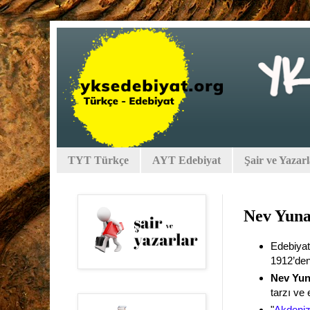
TYT Türkçe
AYT Edebiyat
Şair ve Yazar
Nev Yuna
Edebiya
1912’den
Nev Yun
tarzı ve
"
Akdeniz