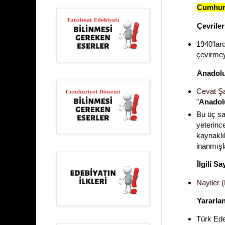
Cumhuri
Çevriler
1940'lard
çevirmeye
Anadolu
Cevat Şa
"
Anadol
Bu üç sa
yeterince
kaynaklı
inanmışla
İlgili Sa
Nayiler (
Yararla
Türk Ede