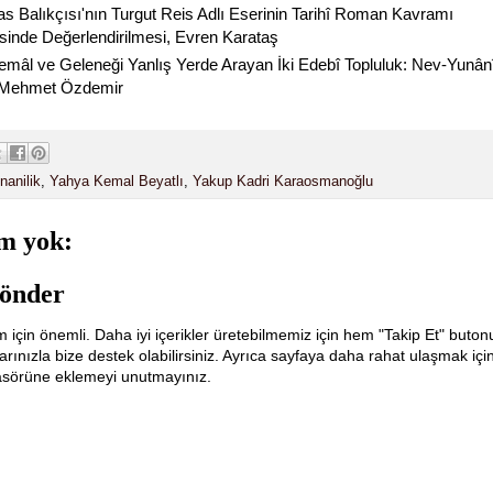
as Balıkçısı'nın Turgut Reis Adlı Eserinin Tarihî Roman Kavramı
inde Değerlendirilmesi, Evren Karataş
mâl ve Geleneği Yanlış Yerde Arayan İki Edebî Topluluk: Nev-Yunânî
, Mehmet Özdemir
nanilik
,
Yahya Kemal Beyatlı
,
Yakup Kadri Karaosmanoğlu
m yok:
önder
m için önemli. Daha iyi içerikler üretebilmemiz için hem "Takip Et" buton
ınızla bize destek olabilirsiniz. Ayrıca sayfaya daha rahat ulaşmak içi
lasörüne eklemeyi unutmayınız.