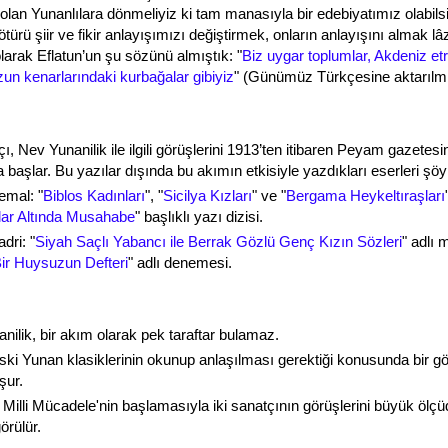
olan Yunanlılara dönmeliyiz ki tam manasıyla bir edebiyatımız olabils
türü şiir ve fikir anlayışımızı değiştirmek, onların anlayışını almak lâ
larak Eflatun’un şu sözünü almıştık: "
Biz uygar toplumlar, Akdeniz et
zun kenarlarındaki kurbağalar gibiyiz
" (Günümüz Türkçesine aktarılmış
çı, Nev Yunanilik ile ilgili görüşlerini 1913’ten itibaren Peyam gazetes
aşlar. Bu yazılar dışında bu akımın etkisiyle yazdıkları eserleri şöyl
mal: "
Biblos Kadınları
", "
Sicilya Kızları
" ve "
Bergama Heykeltıraşları
ar Altında Musahabe
" başlıklı yazı dizisi.
dri: "
Siyah Saçlı Yabancı ile Berrak Gözlü Genç Kızın Sözleri
" adlı 
ir Huysuzun Defteri
" adlı denemesi.
nilik, bir akım olarak pek taraftar bulamaz.
ki Yunan klasiklerinin okunup anlaşılması gerektiği konusunda bir g
uşur.
 Milli Mücadele'nin başlamasıyla iki sanatçının görüşlerini büyük ölçü
görülür.