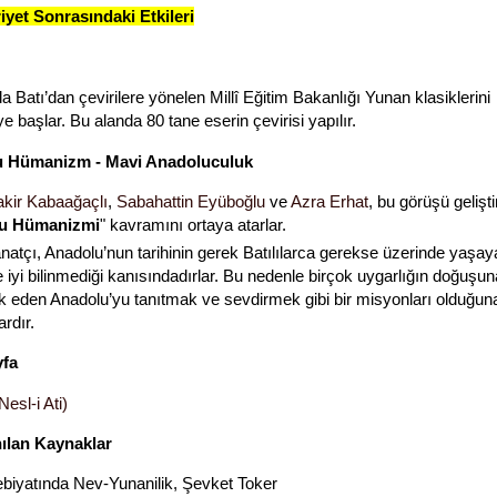
yet Sonrasındaki Etkileri
a Batı’dan çevirilere yönelen Millî Eğitim Bakanlığı Yunan klasiklerini
 başlar. Bu alanda 80 tane eserin çevirisi yapılır.
 Hümanizm - Mavi Anadoluculuk
kir Kabaağaçlı
,
Sabahattin Eyüboğlu
ve
Azra Erhat
, bu görüşü gelişt
u Hümanizmi
" kavramını ortaya atarlar.
natçı, Anadolu’nun tarihinin gerek Batılılarca gerekse üzerinde yaşay
 iyi bilinmediği kanısındadırlar. Bu nedenle birçok uygarlığın doğuşun
k eden Anadolu’yu tanıtmak ve sevdirmek gibi bir misyonları olduğun
rdır.
yfa
Nesl-i Ati)
nılan Kaynaklar
biyatında Nev-Yunanilik, Şevket Toker