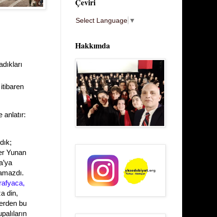
Çeviri
Select Language
▼
Hakkımda
dıkları
itibaren
 anlatır:
dık;
er Yunan
a’ya
lamazdı.
rafyaca,
a din,
lerden bu
palıların