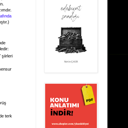
in.
zımdır.
rafında
tır.)
inde
edir:
" şiirleri
mensur
örüş
de terk