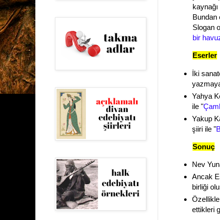
kaynağı 
Bundan ö
Slogan o
bir havu
Eserler
İki sanat
yazmaya b
Yahya Ke
ile "
Çaml
Yakup Ka
şiiri ile "
B
Sonuç
Nev Yuna
Ancak Es
birliği ol
Özellikle
ettikleri 