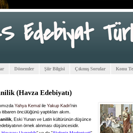
lar
Dönemler
Şiir Bilgisi
Çıkmış Sorular
Konu Tes
nilik (Havza Edebiyatı)
tımızda
Yahya Kemal
ile
Yakup Kadri
’nin
 itibaren öncülüğünü yaptıkları akım.
anilik
, Eski Yunan ve Latin kültürünün düşünce
 edebiyatının örnek alınması düşüncesidir.
 Havzası Uygarlığı
" ya da "
Akdeniz Medeniyeti
"