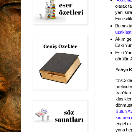
olarak t
yanı sıra
Fenikelil
Bu nokta
uzaklaşt
Akım gen
Eski Yun
Eski Yun
görülür. 
Yahya 
"1912’de
metinden
İran’dan
klasikle
dönmüştü
Bütün Av
kısmen d
engel ol
yana hep