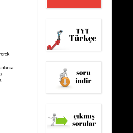
irerek
anlarca
a
a