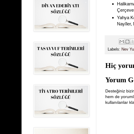
Halikarn
Çerçeves
Yahya Ke
Nayîler
Labels:
Nev Yu
Hiç yoru
Yorum G
Desteğiniz bizi
hem de yorumlar
kullanılanlar k