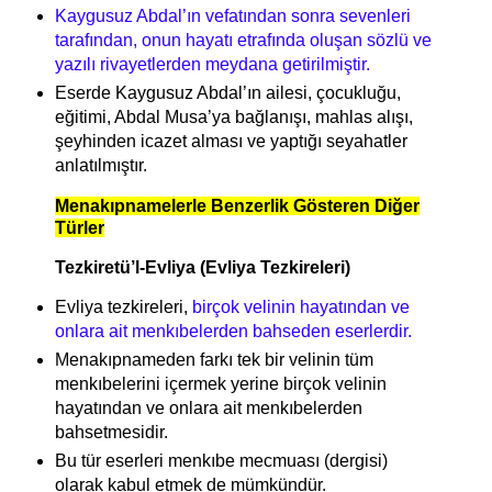
Kaygusuz Abdal’ın vefatından sonra sevenleri
tarafından, onun hayatı etrafında oluşan sözlü ve
yazılı rivayetlerden meydana getirilmiştir.
Eserde Kaygusuz Abdal’ın ailesi, çocukluğu,
eğitimi, Abdal Musa’ya bağlanışı, mahlas alışı,
şeyhinden icazet alması ve yaptığı seyahatler
anlatılmıştır.
Menakıpnamelerle Benzerlik Gösteren Diğer
Türler
Tezkiretü’l-Evliya (Evliya Tezkireleri)
Evliya tezkireleri,
birçok velinin hayatından ve
onlara ait menkıbelerden bahseden eserlerdir.
Menakıpnameden farkı tek bir velinin tüm
menkıbelerini içermek yerine birçok velinin
hayatından ve onlara ait menkıbelerden
bahsetmesidir.
Bu tür eserleri menkıbe mecmuası (dergisi)
olarak kabul etmek de mümkündür.