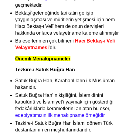
geçmektedir.
Bektaşî geleneğinde tarikatın gelişip
yaygınlaşması ve müritlerin yetişmesi için hem
Hacı Bektaş-ı Velî hem de onun dervişleri
hakkında onlarca velayetname kaleme alınmıştır.
Bu eserlerin en çok bilineni
Hacı Bektaş-ı Veli
Velayetnamesi
’dir.
Önemli Menakıpnameler
Tezkire-i Satuk Buğra Han
Satuk Buğra Han, Karahanlıların ilk Müslüman
hakanıdır.
Satuk Buğra Han’ın kişiliğini, İslam dinini
kabulünü ve İslamiyet’i yaymak için gösterdiği
fedakârlıklarla kerametlerini anlatan bu eser,
edebiyatımızın ilk menakıpname örneğidir.
Tezkire-i Satuk Buğra Han İslami dönem Türk
destanlarının en meşhurlarındandır.