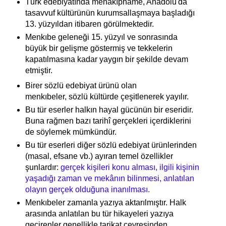
Türk edebiyatında menakıpname, Anadolu'da
tasavvuf kültürünün kurumsallaşmaya başladığı
13. yüzyıldan itibaren görülmektedir.
Menkıbe geleneği 15. yüzyıl ve sonrasında
büyük bir gelişme göstermiş ve tekkelerin
kapatılmasına kadar yaygın bir şekilde devam
etmiştir.
Birer sözlü edebiyat ürünü olan
menkıbeler,
sözlü kültürde çeşitlenerek yayılır.
Bu tür eserler halkın hayal gücünün bir eseridir.
Buna rağmen bazı tarihî gerçekleri içerdiklerini
de söylemek mümkündür.
Bu tür eserleri diğer sözlü edebiyat ürünlerinden
(masal, efsane vb.) ayıran temel özellikler
şunlardır:
gerçek kişileri konu alması, ilgili kişinin
yaşadığı zaman ve mekânın bilinmesi, anlatılan
olayın gerçek olduğuna inanılması.
Menkıbeler zamanla yazıya aktarılmıştır. Halk
arasında anlatılan bu tür hikayeleri yazıya
geçirenler genellikle tarikat çevresinden