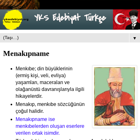
▼
Menakıpname
Menkıbe; din büyüklerinin
(ermiş kişi, veli, evliya)
yaşamları, maceraları ve
olağanüstü davranışlarıyla ilgili
hikayelerdir.
Menakıp, menkıbe sözcüğünün
çoğul halidir.
Menakıpname ise
menkıbelerden oluşan eserlere
verilen ortak isimdir.