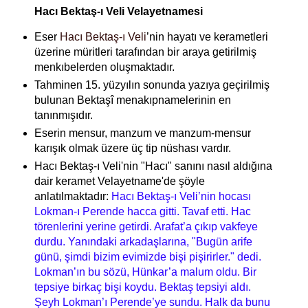
Hacı Bektaş-ı Veli Velayetnamesi
Eser
Hacı Bektaş-ı Veli
’nin hayatı ve kerametleri
üzerine müritleri tarafından bir araya getirilmiş
menkıbelerden oluşmaktadır.
Tahminen 15. yüzyılın sonunda yazıya geçirilmiş
bulunan Bektaşî menakıpnamelerinin en
tanınmışıdır.
Eserin mensur, manzum ve manzum-mensur
karışık olmak üzere üç tip nüshası vardır.
Hacı Bektaş-ı Veli'nin "Hacı" sanını nasıl aldığına
dair keramet Velayetname'de şöyle
anlatılmaktadır:
Hacı Bektaş-ı Veli’nin hocası
Lokman-ı Perende hacca gitti. Tavaf etti. Hac
törenlerini yerine getirdi. Arafat’a çıkıp vakfeye
durdu. Yanındaki arkadaşlarına, "Bugün arife
günü, şimdi bizim evimizde bişi pişirirler." dedi.
Lokman’ın bu sözü, Hünkar’a malum oldu. Bir
tepsiye birkaç bişi koydu. Bektaş tepsiyi aldı.
Şeyh Lokman’ı Perende’ye sundu. Halk da bunu