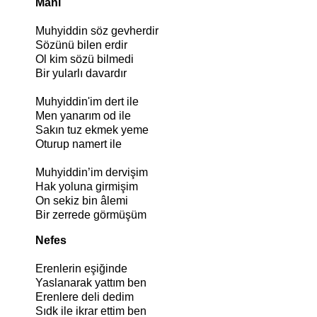
Mani
Muhyiddin söz gevherdir
Sözünü bilen erdir
Ol kim sözü bilmedi
Bir yularlı davardır
Muhyiddin'im dert ile
Men yanarım od ile
Sakın tuz ekmek yeme
Oturup namert ile
Muhyiddin’im dervişim
Hak yoluna girmişim
On sekiz bin âlemi
Bir zerrede görmüşüm
Nefes
Erenlerin eşiğinde
Yaslanarak yattım ben
Erenlere deli dedim
Sıdk ile ikrar ettim ben