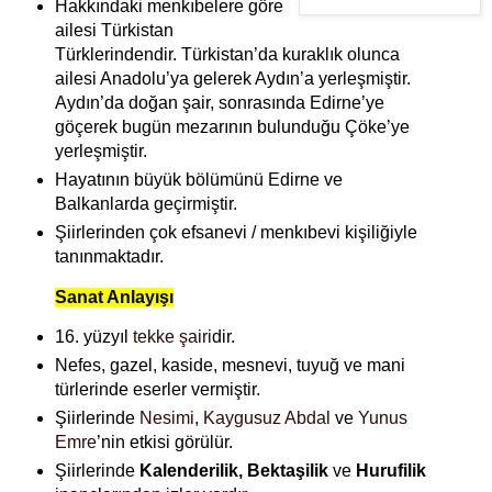
Hakkındaki menkıbelere göre
ailesi Türkistan
Türklerindendir. Türkistan’da kuraklık olunca
ailesi Anadolu’ya gelerek Aydın’a yerleşmiştir.
Aydın’da doğan şair, sonrasında Edirne’ye
göçerek bugün mezarının bulunduğu Çöke’ye
yerleşmiştir.
Hayatının büyük bölümünü Edirne ve
Balkanlarda geçirmiştir.
Şiirlerinden çok efsanevi / menkıbevi kişiliğiyle
tanınmaktadır.
Sanat Anlayışı
16. yüzyıl
tekke şairi
dir.
Nefes, gazel, kaside, mesnevi, tuyuğ ve mani
türlerinde eserler vermiştir.
Şiirlerinde
Nesimi
,
Kaygusuz Abdal
ve
Yunus
Emre
’nin etkisi görülür.
Şiirlerinde
Kalenderilik, Bektaşilik
ve
Hurufilik