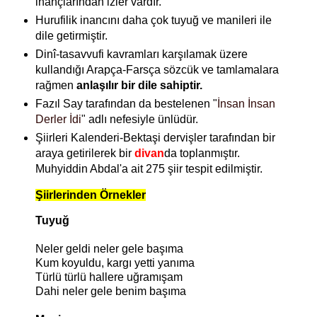
inançlarından izler vardır.
Hurufilik inancını daha çok tuyuğ ve manileri ile
dile getirmiştir.
Dinî-tasavvufi kavramları karşılamak üzere
kullandığı Arapça-Farsça sözcük ve tamlamalara
rağmen
anlaşılır bir dile sahiptir.
Fazıl Say tarafından da bestelenen "
İnsan İnsan
Derler İdi
" adlı nefesiyle ünlüdür.
Şiirleri Kalenderi-Bektaşi dervişler tarafından bir
araya getirilerek bir
divan
da toplanmıştır.
Muhyiddin Abdal'a ait 275 şiir tespit edilmiştir.
Şiirlerinden Örnekler
Tuyuğ
Neler geldi neler gele başıma
Kum koyuldu, kargı yetti yanıma
Türlü türlü hallere uğramışam
Dahi neler gele benim başıma