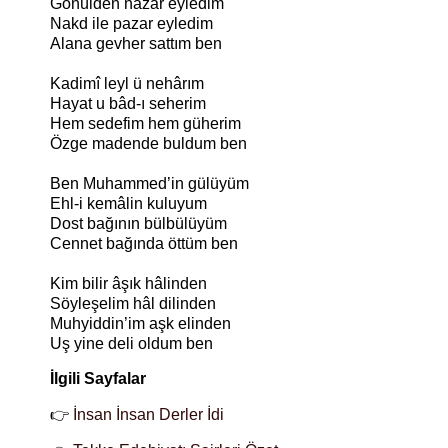
Gönülden nazar eyledim
Nakd ile pazar eyledim
Alana gevher sattım ben
Kadimî leyl ü nehârım
Hayat u bâd-ı seherim
Hem sedefim hem güherim
Özge madende buldum ben
Ben Muhammed’in gülüyüm
Ehl-i kemâlin kuluyum
Dost bağının bülbülüyüm
Cennet bağında öttüm ben
Kim bilir âşık hâlinden
Söyleşelim hâl dilinden
Muhyiddin’im aşk elinden
Uş yine deli oldum ben
İlgili Sayfalar
👉
İnsan İnsan Derler İdi