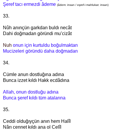
Şeref tacı ermezdi âdeme
(âdem: insan / eşref-i mahlukat: insan)
33.
Nûh anınçün garkdan buldı necât
Dahi doğmadan göründi mu’cizât
Nuh
onun için kurtuldu boğulmaktan
Mucizeleri göründü daha doğmadan
34.
Cümle anun dostluğına adına
Bunca izzet kıldı Hakk ecdâdına
Allah, onun dostluğu adına
Bunca şeref kıldı tüm atalarına
35.
Ceddi olduğıyçün anın hem Halîl
Nârı cennet kıldı ana ol Celîl