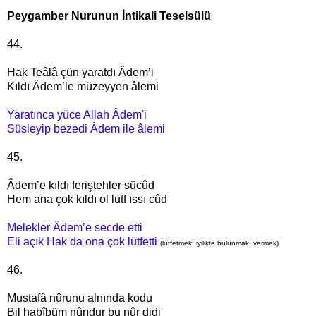
Peygamber Nurunun İntikali Teselsülü
44.
Hak Teâlâ çün yaratdı Âdem’i
Kıldı Âdem’le müzeyyen âlemi
Yaratınca yüce Allah Âdem'i
Süsleyip bezedi Âdem ile âlemi
45.
Âdem’e kıldı feriştehler sücûd
Hem ana çok kıldı ol lutf ıssı cûd
Melekler Âdem’e secde etti
Eli açık Hak da ona çok lütfetti
(lütfetmek: iyilikte bulunmak, vermek)
46.
Mustafâ nûrunu alnında kodu
Bil habîbüm nûrıdur bu nûr didi