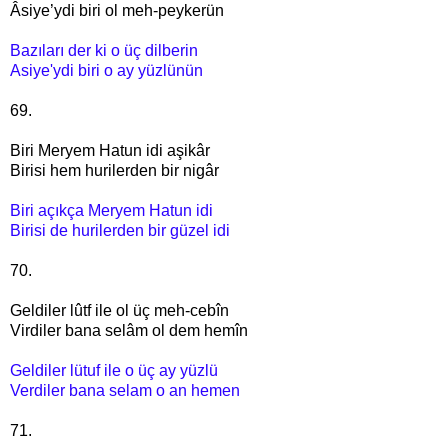
Âsiye’ydi biri ol meh-peykerün
Bazıları der ki o üç dilberin
Asiye'ydi biri o ay yüzlünün
69.
Biri Meryem Hatun idi aşikâr
Birisi hem hurilerden bir nigâr
Biri açıkça Meryem Hatun idi
Birisi de hurilerden bir güzel idi
70.
Geldiler lûtf ile ol üç meh-cebîn
Virdiler bana selâm ol dem hemîn
Geldiler lütuf ile o üç ay yüzlü
Verdiler bana selam o an hemen
71.