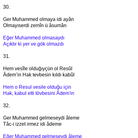
30.
Ger Muhammed olmaya idi ayân
Olmayıserdi zemîn ü âsumân
Eğer Muhammed olmasaydı
Açıktır ki yer ve gök olmazdı
31.
Hem vesîle olduğıyçün ol Resûl
Âdem’in Hak tevbesin kıldı kabûl
Hem o Resul vesile olduğu için
Hak, kabul etti tövbesini Âdem'in
32.
Ger Muhammed gelmeseydi âleme
Tâc-i izzet irmez idi âdeme
Eğer Muhammed gelmeseydi âleme