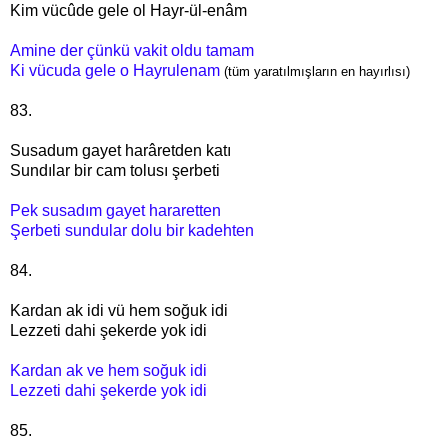
Kim vücûde gele ol Hayr-ül-enâm
Amine der çünkü vakit oldu tamam
Ki vücuda gele o Hayrulenam
(tüm yaratılmışların en hayırlısı)
83.
Susadum gayet harâretden katı
Sundılar bir cam tolusı şerbeti
Pek susadım gayet hararetten
Şerbeti sundular dolu bir kadehten
84.
Kardan ak idi vü hem soğuk idi
Lezzeti dahi şekerde yok idi
Kardan ak ve hem soğuk idi
Lezzeti dahi şekerde yok idi
85.