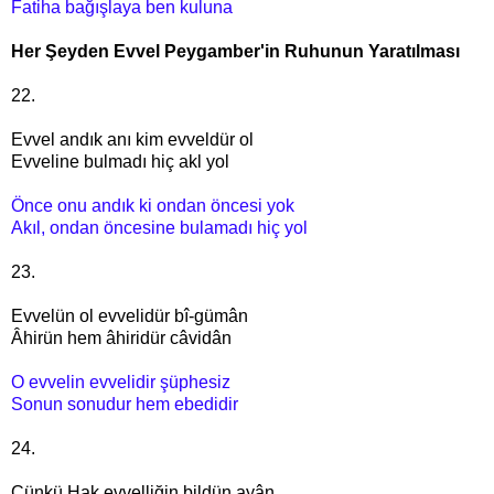
Fatiha bağışlaya ben kuluna
Her Şeyden Evvel Peygamber'in Ruhunun Yaratılması
22.
Evvel andık anı kim evveldür ol
Evveline bulmadı hiç akl yol
Önce onu andık ki ondan öncesi yok
Akıl, ondan öncesine bulamadı hiç yol
23.
Evvelün ol evvelidür bî-gümân
Âhirün hem âhiridür câvidân
O evvelin evvelidir şüphesiz
Sonun sonudur hem ebedidir
24.
Çünkü Hak evvelliğin bildün ayân