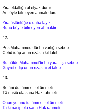
Zîra efdallığa ol elyak-durur
Anı öyle bilmeyen ahmak-durur
Zira üstünlüğe o daha layıktır
Bunu böyle bilmeyen ahmaktır
42.
Pes Muhammed’dür bu varlığa sebeb
Cehd idüp anun rızâsın kıl taleb
Şu hâlde Muhammet'tir bu yaratılışa sebep
Gayret edip onun rızasını et talep
43.
Şer‘ini dut ümmeti ol ümmeti
Tâ nasîb ola sana Hak rahmeti
Onun yolunu tut ümmeti ol ümmeti
Ta ki nasip ola sana Hak rahmeti