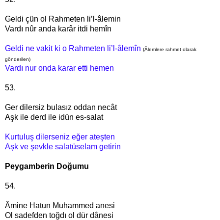
Geldi çün ol Rahmeten li’l-âlemin
Vardı nûr anda karâr itdi hemîn
Geldi ne vakit ki o R
ahmeten li’l-âlemîn
(Âlemlere rahmet olarak
gönderilen)
Vardı nur onda karar etti hemen
53.
Ger dilersiz bulasız oddan necât
Aşk ile derd ile idün es-salat
Kurtuluş dilerseniz eğer ateşten
Aşk ve şevkle salatüselam getirin
Peygamberin Doğumu
54.
Âmine Hatun Muhammed anesi
Ol sadefden toğdı ol dür dânesi