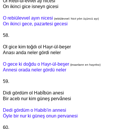
Ol Rebî-ül-evvel ay nicesi
On ikinci gice isneyn gicesi
O rebiülevvel ayın nicesi
(
rebiülevvel: h
icri yılın üçüncü ayı)
On ikinci gece, pazartesi gecesi
58.
Ol gice kim toğdı ol Hayr-ül-beşer
Anası anda neler gördi neler
O gece ki doğdu o Hayr-ül-beşer
(insanların en hayırlısı)
Annesi orada neler gördü neler
59.
Didi gördüm ol Habîbün anesi
Bir aceb nur kim güneş pervânesi
Dedi gördüm o Habib'in annesi
Öyle bir nur ki güneş onun pervanesi
60.