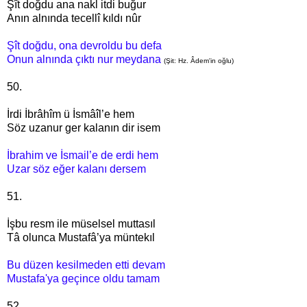
Şît doğdu ana nakl itdi buğur
Anın alnında tecellî kıldı nûr
Şît doğdu, ona devroldu bu defa
Onun alnında çıktı nur meydana
(Şit: Hz. Âdem'in oğlu)
50.
İrdi İbrâhîm ü İsmâîl’e hem
Söz uzanur ger kalanın dir isem
İbrahim ve İsmail’e de erdi hem
Uzar söz eğer kalanı dersem
51.
İşbu resm ile müselsel muttasıl
Tâ olunca Mustafâ’ya müntekıl
Bu düzen kesilmeden etti devam
Mustafa'ya geçince oldu tamam
52.