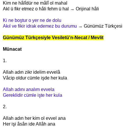
Kim ne hâlîdür ne mâlî ol mahal
Akl ü fikr etmez o hâli fehm ü hal → Orijinal hâli
Ki ne boştur o yer ne de dolu
Akıl ve fikir idrak edemez bu durumu
→ Günümüz Türkçesi
Günümüz Türkçesiyle Vesiletü'n-Necat / Mevlit
Münacat
1.
Allah adın zikr idelim evvelâ
Vâcip oldur cümle işde her kula
Allah adını analım evvela
Gereklidir cümle işte her kula
2.
Allah adın her kim ol evvel ana
Her işi âsân ide Allâh ana