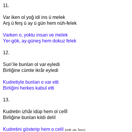
11.
Var iken ol yoğ idi ins ü melek
Arş ü ferş ü ay ü gün hem nüh-felek
Varken o, yoktu insan ve melek
Yer-gök, ay-güneş hem dokuz felek
12.
Sun’ile bunları ol var eyledi
Birliğine cümle ikrâr eyledi
Kudretiyle bunları o var etti
Birliğini herkes kabul etti
13.
Kudretin izhâr idüp hem ol celîl
Birliğine bunları kıldı delil
Kudretini gösterip hem o celil
(celil: ulu Tanrı)