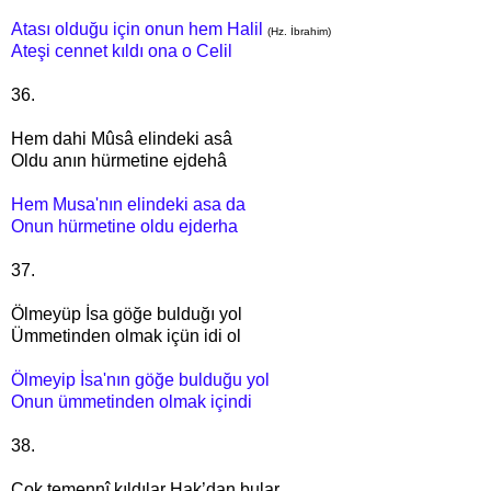
Atası olduğu için onun hem Halil
(Hz. İbrahim)
Ateşi cennet kıldı ona o Celil
36.
Hem dahi Mûsâ elindeki asâ
Oldu anın hürmetine ejdehâ
Hem Musa'nın elindeki asa da
Onun hürmetine oldu ejderha
37.
Ölmeyüp İsa göğe bulduğı yol
Ümmetinden olmak içün idi ol
Ölmeyip İsa'nın göğe bulduğu yol
Onun ümmetinden olmak içindi
38.
Çok temennî kıldılar Hak’dan bular