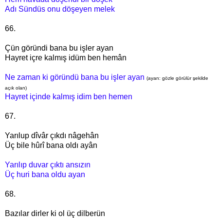
Adı Sündüs onu döşeyen melek
66.
Çün göründi bana bu işler ayan
Hayret içre kalmış idüm ben hemân
Ne zaman ki göründü
bana bu işler ayan
(ayan: gözle görülür şekilde
açık olan)
Hayret içinde kalmış idim ben hemen
67.
Yarılup dîvâr çıkdı nâgehân
Üç bile hûrî bana oldı ayân
Yarılıp duvar çıktı ansızın
Üç huri bana oldu ayan
68.
Bazılar dirler ki ol üç dilberün