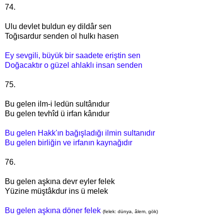
74.
Ulu devlet buldun ey dildâr sen
Toğısardur senden ol hulkı hasen
Ey sevgili, büyük bir saadete eriştin sen
Doğacaktır
o güzel ahlaklı insan
senden
75.
Bu gelen ilm-i ledün sultânıdur
Bu gelen tevhîd ü irfan kânıdur
Bu gelen Hakk'ın bağışladığı ilmin sultanıdır
Bu gelen birliğin ve irfanın kaynağıdır
76.
Bu gelen aşkına devr eyler felek
Yüzine müştâkdur ins ü melek
Bu gelen aşkına döner felek
(felek: dünya, âlem, gök)