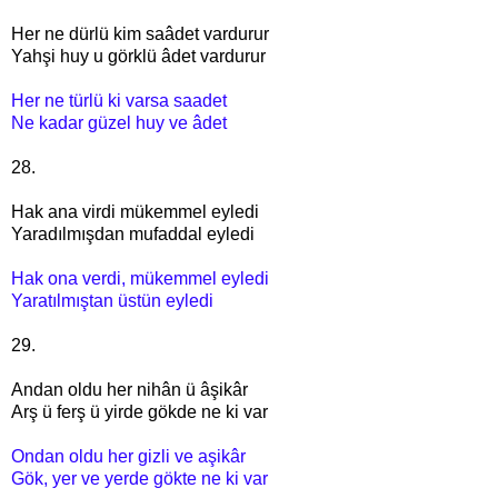
Her ne dürlü kim saâdet vardurur
Yahşi huy u görklü âdet vardurur
Her ne türlü ki varsa saadet
Ne kadar güzel huy ve âdet
28.
Hak ana virdi mükemmel eyledi
Yaradılmışdan mufaddal eyledi
Hak ona verdi, mükemmel eyledi
Yaratılmıştan üstün eyledi
29.
Andan oldu her nihân ü âşikâr
Arş ü ferş ü yirde gökde ne ki var
Ondan oldu her gizli ve aşikâr
Gök, yer ve yerde gökte ne ki var