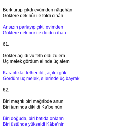
Berk urup çıkdı evümden nâgehân
Göklere dek nûr ile toldı cihân
Ansızın parlayıp çıktı evimden
Göklere dek nur ile doldu cihan
61.
Gökler açıldı vü feth oldı zulem
Üç melek gördüm elinde üç alem
Karanlıklar fethedildi, açıldı gök
Gördüm üç melek, ellerinde üç bayrak
62.
Biri meşrık biri mağribde anun
Biri tamında dikildi Ka’be’nün
Biri doğuda, biri batıda onların
Biri üstünde yükseldi Kâbe’nin