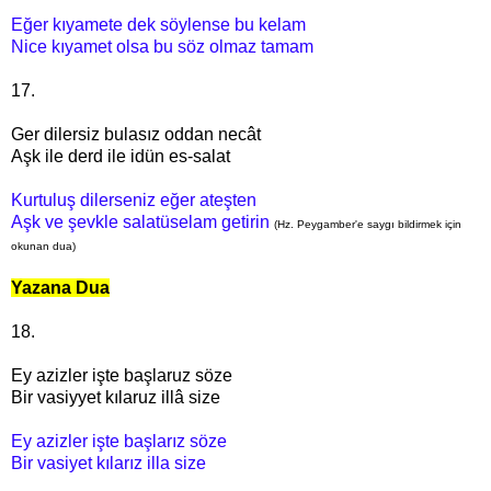
Eğer kıyamete dek söylense bu kelam
Nice kıyamet olsa bu söz olmaz tamam
17.
Ger dilersiz bulasız oddan necât
Aşk ile derd ile idün es-salat
Kurtuluş dilerseniz eğer ateşten
Aşk ve şevkle salatüselam getirin
(Hz. Peygamber'e saygı bildirmek için
okunan dua)
Yazana Dua
18.
Ey azizler işte başlaruz söze
Bir vasiyyet kılaruz illâ size
Ey azizler işte başlarız söze
Bir vasiyet kılarız illa size