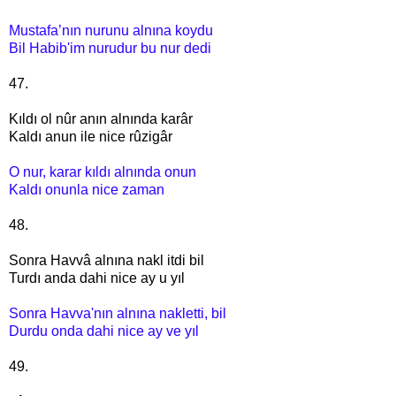
Mustafa’nın nurunu alnına koydu
Bil Habib'im nurudur bu nur dedi
47.
Kıldı ol nûr anın alnında karâr
Kaldı anun ile nice rûzigâr
O nur, karar kıldı alnında onun
Kaldı onunla nice zaman
48.
Sonra Havvâ alnına nakl itdi bil
Turdı anda dahi nice ay u yıl
Sonra Havva'nın alnına nakletti, bil
Durdu onda dahi nice ay ve yıl
49.