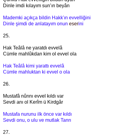
Dinle imdi kılayım sun’ın beyân
Mademki açıkça bildin Hakk'ın evvelliğini
Dinle şimdi de anlatayım onun
eser
ini
25.
Hak Teâlâ ne yaratdı evvelâ
Cümle mahlûkdan kim ol evvel ola
Hak Teâlâ kimi yarattı evvelâ
Cümle mahluktan ki evvel o ola
26.
Mustafâ nûrını evvel kıldı var
Sevdi anı ol Kerîm ü Kirdgâr
Mustafa nurunu ilk önce var kıldı
Sevdi onu, o ulu ve mutlak Tanrı
27.