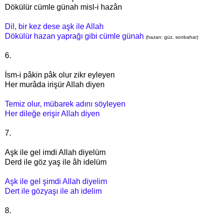
Dökülür cümle günah misl-i hazân
Dil, bir kez d
ese aşk ile Allah
Dökülür hazan yaprağı gibi cümle günah
(hazan: güz, sonbahar)
6.
İsm-i pâkin pâk olur zikr eyleyen
Her murâda irişür Allah diyen
Temiz olur, mübarek adını söyleyen
Her dileğe erişir Allah diyen
7.
Aşk ile gel imdi Allah diyelüm
Derd ile göz yaş ile âh idelüm
Aşk ile gel şimdi Allah diyelim
Dert ile gözyaşı ile ah idelim
8.