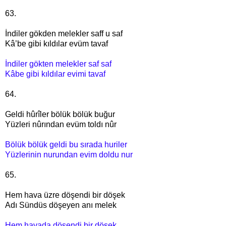
63.
İndiler gökden melekler saff u saf
Kâ’be gibi kıldılar evüm tavaf
İndiler gökten melekler saf saf
Kâbe gibi kıldılar evimi tavaf
64.
Geldi hûrîler bölük bölük buğur
Yüzleri nûrından evüm toldı nûr
Bölük bölük geldi bu sırada huriler
Yüzlerinin nurundan evim doldu nur
65.
Hem hava üzre döşendi bir döşek
Adı Sündüs döşeyen anı melek
Hem havada döşendi bir döşek