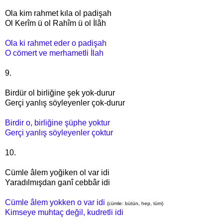
Ola kim rahmet kıla ol padişah
Ol Kerîm ü ol Rahîm ü ol İlâh
Ola ki rahmet eder o padişah
O cömert ve merhametli İlah
9.
Birdür ol birliğine şek yok-durur
Gerçi yanlış söyleyenler çok-durur
Birdir o, birliğine şüphe yoktur
Gerçi yanlış söyleyenler çoktur
10.
Cümle âlem yoğiken ol var idi
Yaradılmışdan ganî cebbâr idi
Cümle âlem yokken o var idi
(cümle: bütün, hep, tüm)
Kimseye muhtaç değil, kudretli idi