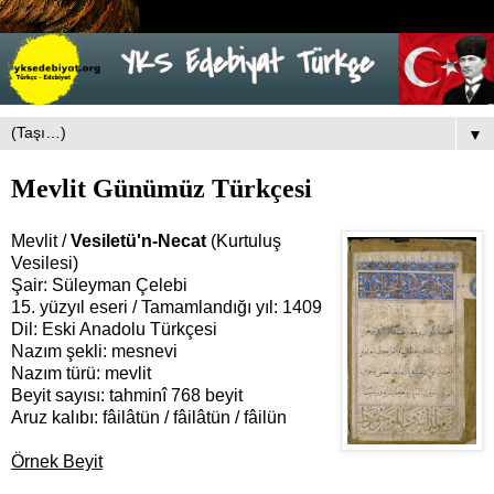
▼
Mevlit Günümüz Türkçesi
Mevlit /
Vesiletü'n-Necat
(Kurtuluş
Vesilesi)
Şair: Süleyman Çelebi
15. yüzyıl eseri / Tamamlandığı yıl: 1409
Dil: Eski Anadolu Türkçesi
Nazım şekli: mesnevi
Nazım türü: mevlit
Beyit sayısı: tahminî 768 beyit
Aruz kalıbı: fâilâtün / fâilâtün / fâilün
Örnek Beyit