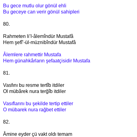
Bu gece mutlu olur gönül ehli
Bu geceye can verir
gönül sahipleri
80.
Rahmeten li’l-âlemîndür Mustafâ
Hem şefî’-ül-müznibîndür Mustafâ
Âlemlere rahmettir Mustafa
Hem günahkârların şefaatçisidir Mustafa
81.
Vasfını bu resme tertîb itdiler
Ol mübârek nura terğîb itdiler
Vasıflarını bu şekilde tertip ettiler
O mübarek nura rağbet ettiler
82.
Âmine eyder çü vakt oldı temam