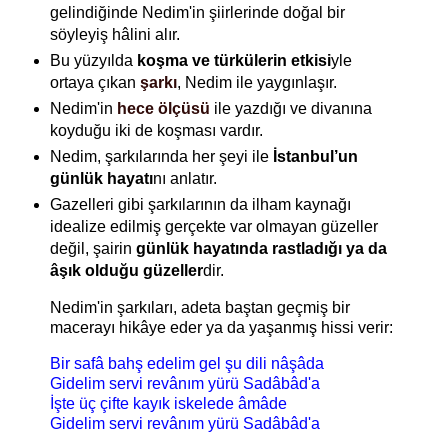
gelindiğinde Nedim'in şiirlerinde doğal bir
söyleyiş hâlini alır.
Bu yüzyılda
koşma
ve türkülerin etkisi
yle
ortaya çıkan
şarkı
, Nedim ile yaygınlaşır.
Nedim'in
hece ölçüsü
ile yazdığı ve divanına
koyduğu iki de koşması vardır.
Nedim, şarkılarında her şeyi ile
İstanbul’un
günlük hayatı
nı
anlatır.
Gazelleri gibi şarkılarının da ilham kaynağı
idealize edilmiş gerçekte var olmayan güzeller
değil, şairin
günlük hayatında rastladığı ya da
âşık olduğu güzeller
dir.
Nedim'in şarkıları, adeta baştan geçmiş bir
macerayı hikâye eder ya da yaşanmış hissi verir:
Bir safâ bahş edelim gel şu dili nâşâda
Gidelim servi revânım yürü Sadâbâd'a
İşte üç çifte kayık iskelede âmâde
Gidelim servi revânım yürü Sadâbâd'a