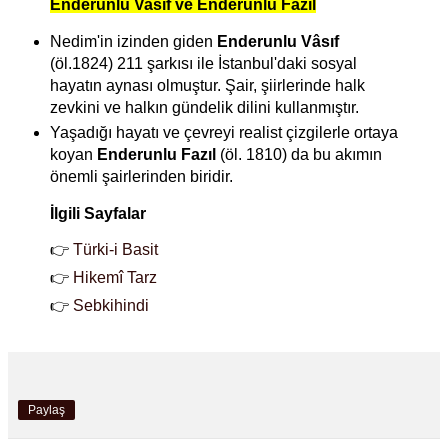
Enderunlu Vasıf ve Enderunlu Fazıl
Nedim'in izinden giden
Enderunlu Vâsıf
(öl.1824)
211 şarkısı ile İstanbul'daki sosyal
hayatın aynası olmuştur. Ş
air, şiirlerinde halk
zevkini ve halkın gündelik dilini kullanmıştır.
Yaşadığı hayatı ve çevreyi realist çizgilerle ortaya
koyan
Enderunlu Fazıl
(öl. 1810) da bu akımın
önemli şairlerinden biridir.
İlgili Sayfalar
👉
Türki-i Basit
👉
Hikemî Tarz
👉
Sebkihindi
Paylaş