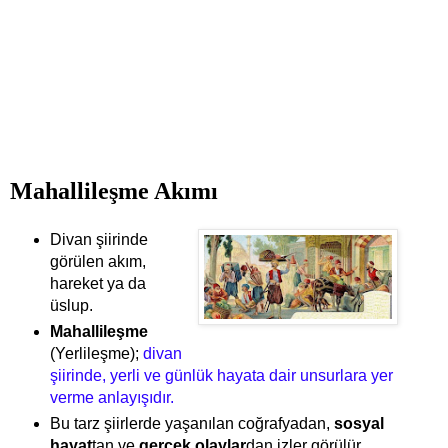
Mahallileşme Akımı
Divan şiirinde
görülen akım,
hareket ya da
üslup.
Mahallileşme
(Yerlileşme);
divan
şiirinde, yerli ve günlük hayata dair unsurlara yer
verme anlayışıdır.
Bu tarz şiirlerde yaşanılan coğrafyadan,
sosyal
hayat
tan ve
gerçek olaylar
dan izler görülür.