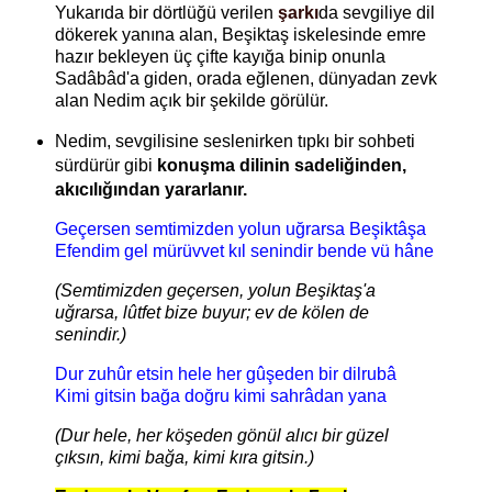
Yukarıda bir dörtlüğü verilen
şarkı
da sevgiliye dil
dökerek yanına alan, Beşiktaş iskelesinde emre
hazır bekleyen üç çifte kayığa binip onunla
Sadâbâd'a giden, orada eğlenen, dünyadan zevk
alan Nedim açık bir şekilde görülür.
Nedim, sevgilisine seslenirken tıpkı bir sohbeti
sürdürür gibi
konuşma dilinin sadeliğinden,
akıcılığından yararlanır.
Geçersen semtimizden yolun uğrarsa Beşiktâşa
Efendim gel mürüvvet kıl senindir bende vü hâne
(Semtimizden geçersen, yolun Beşiktaş'a
uğrarsa, lûtfet bize buyur; ev de kölen de
senindir.)
Dur zuhûr etsin hele her gûşeden bir dilrubâ
Kimi gitsin bağa doğru kimi sahrâdan yana
(Dur hele, her köşeden gönül alıcı bir güzel
çıksın, kimi bağa, kimi kıra gitsin.)