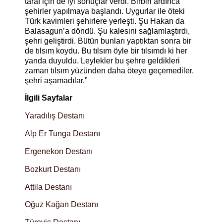
taraf için de iyi sonuçlar verdi. Birbiri ardınca
şehirler yapılmaya başlandı. Uygurlar ile öteki
Türk kavimleri şehirlere yerleşti. Şu Hakan da
Balasagun’a döndü. Şu kalesini sağlamlaştırdı,
şehri geliştirdi. Bütün bunları yaptıktan sonra bir
de tılsım koydu. Bu tılsım öyle bir tılsımdı ki her
yanda duyuldu. Leylekler bu şehre geldikleri
zaman tılsım yüzünden daha öteye geçemediler,
şehri aşamadılar.”
İlgili Sayfalar
Yaradılış Destanı
Alp Er Tunga Destanı
Ergenekon Destanı
Bozkurt Destanı
Attila Destanı
Oğuz Kağan Destanı