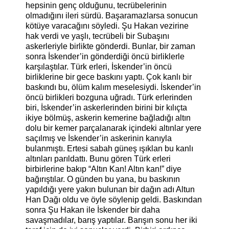
hepsinin genç olduğunu, tecrübelerinin
olmadığını ileri sürdü. Başaramazlarsa sonucun
kötüye varacağını söyledi. Şu Hakan vezirine
hak verdi ve yaşlı, tecrübeli bir Subaşını
askerleriyle birlikte gönderdi.
Bunlar, bir zaman
sonra İskender’in gönderdiği öncü birliklerle
karşılaştılar. Türk erleri, İskender’in öncü
birliklerine bir gece baskını yaptı. Çok kanlı bir
baskındı bu, ölüm kalım meselesiydi. İskender’in
öncü birlikleri bozguna uğradı. Türk erlerinden
biri, İskender’in askerlerinden birini bir kılıçta
ikiye bölmüş, askerin kemerine bağladığı altın
dolu bir kemer parçalanarak içindeki altınlar yere
saçılmış ve İskender’in askerinin kanıyla
bulanmıştı. Ertesi sabah güneş ışıklan bu kanlı
altınları parıldattı. Bunu gören Türk erleri
birbirlerine bakıp “Altın Kan! Altın kan!” diye
bağırıştılar. O günden bu yana, bu baskının
yapıldığı yere yakın bulunan bir dağın adı Altun
Han Dağı oldu ve öyle söylenip geldi.
Baskından
sonra Şu Hakan ile İskender bir daha
savaşmadılar, barış yaptılar. Barışın sonu her iki