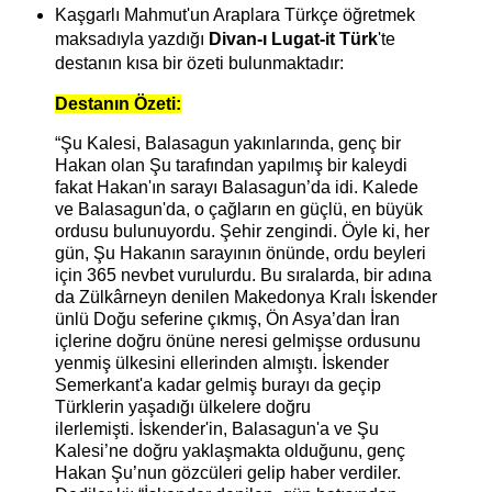
Kaşgarlı Mahmut'un Araplara Türkçe öğretmek
maksadıyla yazdığı
Divan-ı Lugat-it Türk
'te
destanın kısa bir özeti bulunmaktadır:
Destanın Özeti:
“Şu Kalesi, Balasagun yakınlarında, genç bir
Hakan olan Şu tarafından yapılmış bir kaleydi
fakat Hakan'ın sarayı Balasagun’da idi. Kalede
ve Balasagun'da, o çağların en güçlü, en büyük
ordusu bulunuyordu. Şehir zengindi. Öyle ki, her
gün, Şu Hakanın sarayının önünde, ordu beyleri
için 365 nevbet vurulurdu. Bu sıralarda, bir adına
da Zülkârneyn denilen Makedonya Kralı İskender
ünlü Doğu seferine çıkmış, Ön Asya’dan İran
içlerine doğru önüne neresi gelmişse ordusunu
yenmiş ülkesini ellerinden almıştı. İskender
Semerkant'a kadar gelmiş burayı da geçip
Türklerin yaşadığı ülkelere doğru
ilerlemişti.
İskender'in, Balasagun'a ve Şu
Kalesi’ne doğru yaklaşmakta olduğunu, genç
Hakan Şu’nun gözcüleri gelip haber verdiler.