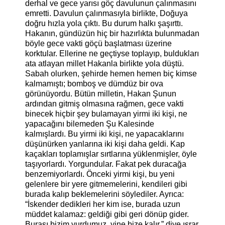
derhal ve gece yarısı göç davulunun çalınmasını
emretti.
Davulun çalınmasıyla birlikte, Doğuya
doğru hızla yola çıktı. Bu durum halkı şaşırttı.
Hakanın, gündüzün hiç bir hazırlıkta bulunmadan
böyle gece vakti göçü başlatması üzerine
korktular. Ellerine ne geçtiyse toplayıp, buldukları
ata atlayan millet Hakanla birlikte yola düştü.
Sabah olurken, şehirde hemen hemen biç kimse
kalmamıştı; bomboş ve dümdüz bir ova
görünüyordu.
Bütün milletin, Hakan Şunun
ardından gitmiş olmasına rağmen, gece vakti
binecek hiçbir şey bulamayan yirmi iki kişi, ne
yapacağını bilemeden Şu Kalesinde
kalmışlardı.
Bu yirmi iki kişi, ne yapacaklarını
düşünürken yanlarına iki kişi daha geldi. Kap
kaçakları toplamışlar sırtlarına yüklenmişler, öyle
taşıyorlardı. Yorgundular. Fakat pek duracağa
benzemiyorlardı. Önceki yirmi kişi, bu yeni
gelenlere bir yere gitmemelerini, kendileri gibi
burada kalıp beklemelerini söylediler. Ayrıca:
“İskender dedikleri her kim ise, burada uzun
müddet kalamaz: geldiği gibi geri dönüp gider.
Burası bizim yurdumuz, yine bize kalır,” diye ısrar