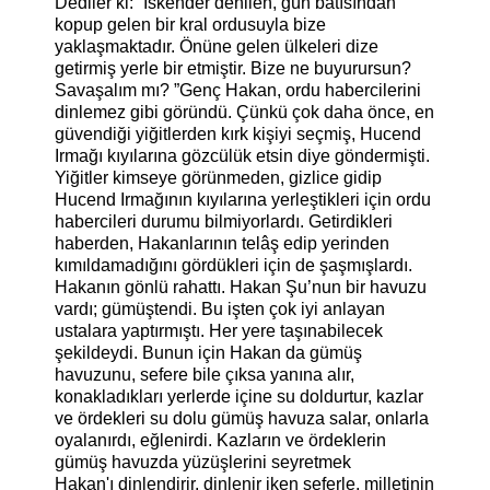
Dediler ki: “İskender denilen, gün batısından
kopup gelen bir kral ordusuyla bize
yaklaşmaktadır. Önüne gelen ülkeleri dize
getirmiş yerle bir etmiştir. Bize ne buyurursun?
Savaşalım mı? ”
Genç Hakan, ordu habercilerini
dinlemez gibi göründü. Çünkü çok daha önce, en
güvendiği yiğitlerden kırk kişiyi seçmiş, Hucend
Irmağı kıyılarına gözcülük etsin diye göndermişti.
Yiğitler kimseye görünmeden, gizlice gidip
Hucend Irmağının kıyılarına yerleştikleri için ordu
habercileri durumu bilmiyorlardı. Getirdikleri
haberden, Hakanlarının telâş edip yerinden
kımıldamadığını gördükleri için de şaşmışlardı.
Hakanın gönlü rahattı.
Hakan Şu’nun bir havuzu
vardı; gümüştendi. Bu işten çok iyi anlayan
ustalara yaptırmıştı. Her yere taşınabilecek
şekildeydi. Bunun için Hakan da gümüş
havuzunu, sefere bile çıksa yanına alır,
konakladıkları yerlerde içine su doldurtur, kazlar
ve ördekleri su dolu gümüş havuza salar, onlarla
oyalanırdı, eğlenirdi.
Kazların ve ördeklerin
gümüş havuzda yüzüşlerini seyretmek
Hakan'ı dinlendirir, dinlenir iken seferle, milletinin