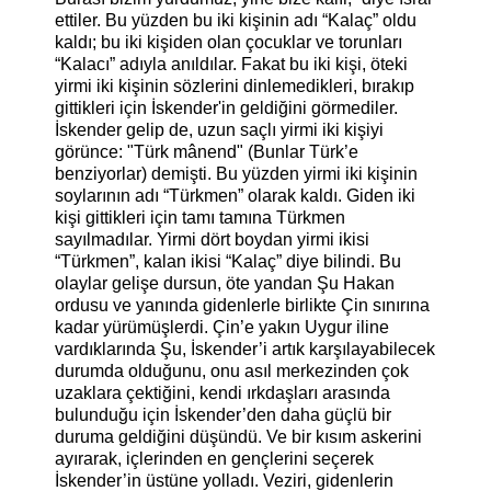
ettiler.
Bu yüzden bu iki kişinin adı “Kalaç” oldu
kaldı; bu iki kişiden olan çocuklar ve torunları
“Kalacı” adıyla anıldılar. Fakat bu iki kişi, öteki
yirmi iki kişinin sözlerini dinlemedikleri, bırakıp
gittikleri için İskender'in geldiğini görmediler.
İskender gelip de, uzun saçlı yirmi iki kişiyi
görünce: "Türk mânend" (Bunlar Türk’e
benziyorlar) demişti. Bu yüzden yirmi iki kişinin
soylarının adı “Türkmen” olarak kaldı. Giden iki
kişi gittikleri için tamı tamına Türkmen
sayılmadılar. Yirmi dört boydan yirmi ikisi
“Türkmen”, kalan ikisi “Kalaç” diye bilindi.
Bu
olaylar gelişe dursun, öte yandan Şu Hakan
ordusu ve yanında gidenlerle birlikte Çin sınırına
kadar yürümüşlerdi. Çin’e yakın Uygur iline
vardıklarında Şu, İskender’i artık karşılayabilecek
durumda olduğunu, onu asıl merkezinden çok
uzaklara çektiğini, kendi ırkdaşları arasında
bulunduğu için İskender’den daha güçlü bir
duruma geldiğini düşündü. Ve bir kısım askerini
ayırarak, içlerinden en gençlerini seçerek
İskender’in üstüne yolladı. Veziri, gidenlerin