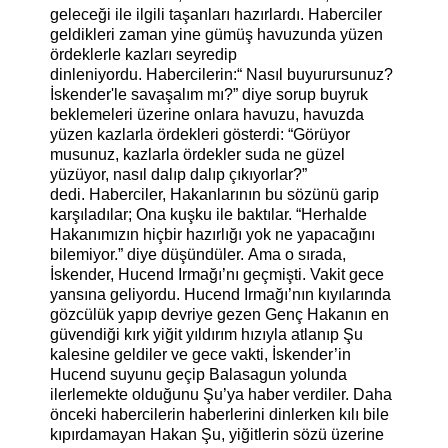
geleceği ile ilgili taşanları hazırlardı.
Haberciler
geldikleri zaman yine gümüş havuzunda yüzen
ördeklerle kazları seyredip
dinleniyordu.
Habercilerin:
“ Nasıl buyurursunuz?
İskender'le savaşalım mı?” diye sorup buyruk
beklemeleri üzerine onlara havuzu, havuzda
yüzen kazlarla ördekleri gösterdi:
“Görüyor
musunuz, kazlarla ördekler suda ne güzel
yüzüyor, nasıl dalıp dalıp çıkıyorlar?”
dedi.
Haberciler, Hakanlarının bu sözünü garip
karşıladılar; Ona kuşku ile baktılar. “Herhalde
Hakanımızın hiçbir hazırlığı yok ne yapacağını
bilemiyor.” diye düşündüler.
Ama o sırada,
İskender, Hucend Irmağı’nı geçmişti. Vakit gece
yansına geliyordu. Hucend Irmağı’nın kıyılarında
gözcülük yapıp devriye gezen Genç Hakanın en
güvendiği kırk yiğit yıldırım hızıyla atlanıp Şu
kalesine geldiler ve gece vakti, İskender’in
Hucend suyunu geçip Balasagun yolunda
ilerlemekte olduğunu Şu’ya haber verdiler.
Daha
önceki habercilerin haberlerini dinlerken kılı bile
kıpırdamayan Hakan Şu, yiğitlerin sözü üzerine