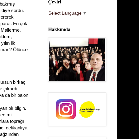
Çeviri
r bakmış
 diye sordu.
Select Language
▼
 vererek
apardı. En çok
Hakkımda
r. Mallerme,
uldum,
yılın ilk
zaman? Ölünce
Dursun birkaç
e çıkardı,
a da bir balon
an bir bilgin.
den mi
lara toprağı
ı delikanlıya
n ağzından