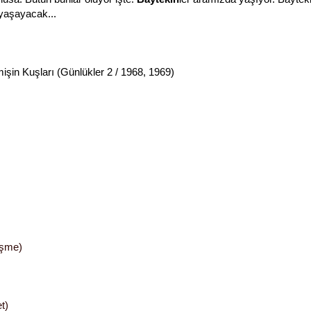
 yaşayacak...
şin Kuşları (Günlükler 2 / 1968, 1969)
üşme)
t)