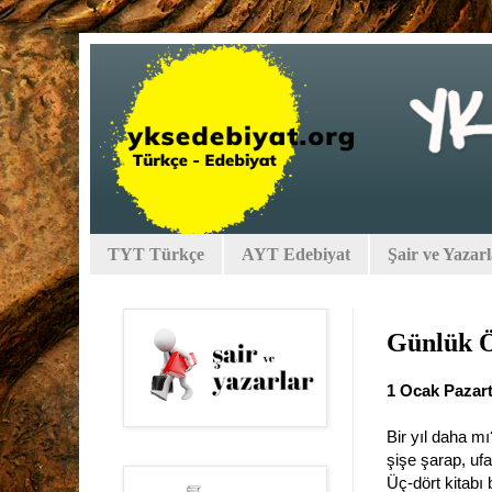
TYT Türkçe
AYT Edebiyat
Şair ve Yazar
Günlük Ö
1 Ocak Pazar
Bir yıl daha m
şişe şarap, ufa
Üç-dört kitabı 