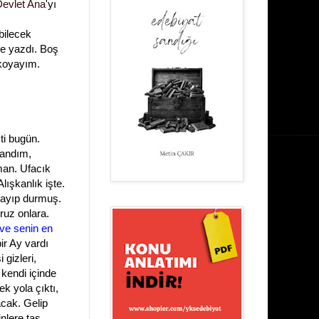
Devlet Ana
'yı
bilecek
e yazdı. Boş
e koyayım.
ti bugün.
zandım,
man. Ufacık
ışkanlık işte.
playıp durmuş.
ruz onlara.
 ve senin en
bir Ay vardı
 gizleri,
 kendi içinde
k yola çıktı,
acak. Gelip
nlere taş