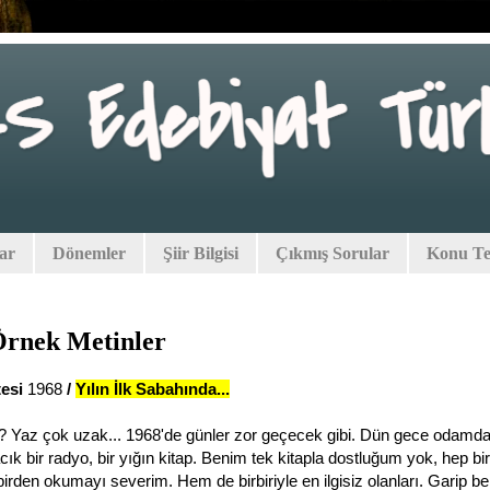
lar
Dönemler
Şiir Bilgisi
Çıkmış Sorular
Konu Tes
rnek Metinler
tesi
1968
/
Yılın İlk Sabahında...
ı? Yaz çok uzak... 1968'de günler zor geçecek gibi. Dün gece odamda
cık bir radyo, bir yığın kitap. Benim tek kitapla dostluğum yok, hep bir
birden okumayı severim. Hem de birbiriyle en ilgisiz olanları. Garip be