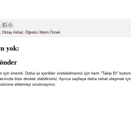
,
Oktay Akbal
,
Öğretici Metin Örnek
m yok:
önder
m için önemli. Daha iyi içerikler üretebilmemiz için hem "Takip Et" buton
ınızla bize destek olabilirsiniz. Ayrıca sayfaya daha rahat ulaşmak içi
lasörüne eklemeyi unutmayınız.