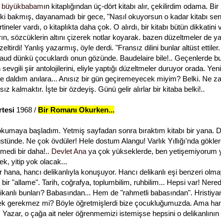
a
büyükbabam
ın kitaplığından üç-dört kitabı alır, çekilirdim odama. Bi
 iki bakmış, dayanamadı bir gece, "Nasıl okuyorsun o kadar kitabı sen
ineler vardı, o kitaplıkta daha çok. O alırdı, bir kitabı bütün dikkatini
rın, sözcüklerin altını çizerek notlar koyarak. bazen düzeltmeler de y
eltirdi! Yanlış yazarmış, öyle derdi. "Fransız dilini bunlar altüst ettile
aud dünkü çocuklardı onun gözünde. Baudelaire bile!.. Geçenlerde b
n sevgili şiir antolojilerini, eliyle yaptığı düzeltmeler duruyor orada. Yeni 
e daldım anılara... Anısız bir gün geçiremeyecek miyim? Belki. Ne 
z kalmaktır. İşte bir özdeyiş. Günü gelir alırlar bir kitaba belki!..
tesi
1968 /
Bir Romanı Okurken...
 okumaya başladım. Yetmiş sayfadan sonra bıraktım kitabı bir yana. 
tünde. Ne çok övdüler! Hele dostum Alangu! Varlık Yıllığı'nda gökler
rmedi bir daha!..
Devlet Ana
ya çok yükseklerde, ben yetişemiyorum y
k, yitip yok olacak...
 hana, hancı delikanlıyla konuşuyor. Hancı delikanlı eşi benzeri olmay
bir "allame". Tarih, coğrafya, toplumbilim, ruhbilim... Hepsi var! Nere
ikanlı bunları? Babasından... Hem de "rahmetli babasından". Hristiyan
ek gerekmez mi? Böyle öğretmişlerdi bize çocukluğumuzda. Ama hanc
 Yazar, o çağa ait neler öğrenmemizi istemişse hepsini o delikanlını