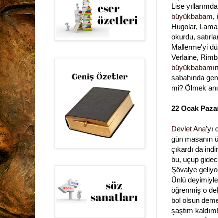
Lise yıllarımd
büyükbabam
,
Hugolar, Lamart
okurdu, satırla
Mallerme'yi düz
Verlaine, Rimb
büyükbabam
ı
sabahında gen
mi? Ölmek anısı
22 Ocak Pazar
Devlet Ana
'yı
gün masanın üs
çıkardı da indi
bu, uçup gidece
Şövalye geliyor
Ünlü deyimiyle 
öğrenmiş o del
bol olsun dem
şaştım kaldım!