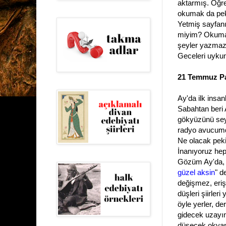
aktarmış. Öğret
okumak da pek 
Yetmiş sayfanı
miyim? Okumam
şeyler yazmaz
Geceleri uyku
21 Temmuz Pa
Ay'da ilk insa
Sabahtan beri 
gökyüzünü seyr
radyo avucumd
Ne olacak peki
İnanıyoruz hep
Gözüm Ay'da, 
güzel aksin
" d
değişmez, erişi
düşleri şiirler
öyle yerler, d
gidecek uzayın
düşecek okyanu