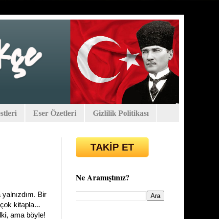
tleri
Eser Özetleri
Gizlilik Politikası
TAKİP ET
Ne Aramıştınız?
 yalnızdım. Bir
çok kitapla...
lki, ama böyle!