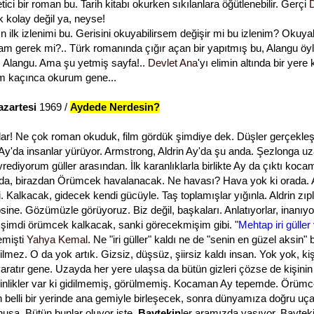
ici bir roman bu. Tarih kitabı okurken sıkılanlara öğütlenebilir. Gerçi
kolay değil ya, neyse!
n ilk izlenimi bu. Gerisini okuyabilirsem değişir mi bu izlenim? Okuya
 gerek mi?.. Türk romanında çığır açan bir yapıtmış bu, Alangu öyl
 Alangu. Ama şu yetmiş sayfa!..
Devlet Ana
'yı elimin altında bir yer
m kaçınca okurum gene...
zartesi
1969 /
Aydede Nerdesin?
nlar! Ne çok roman okuduk, film gördük şimdiye dek. Düşler gerçekleş
Ay'da insanlar yürüyor. Armstrong, Aldrin Ay'da şu anda. Şezlonga u
ediyorum güller arasından. İlk karanlıklarla birlikte Ay da çıktı koca
a, birazdan Örümcek havalanacak. Ne havası? Hava yok ki orada. Al
. Kalkacak, gidecek kendi gücüyle. Taş toplamışlar yığınla. Aldrin zı
sine. Gözümüzle görüyoruz. Biz değil, başkaları. Anlatıyorlar, inanıyo
şimdi örümcek kalkacak, sanki görecekmişim gibi. "
Mehtap iri güller
emişti
Yahya Kemal
. Ne "iri güller" kaldı ne de "senin en güzel aksin" 
lmez. O da yok artık. Gizsiz, düşsüz, şiirsiz kaldı insan. Yok yok, kişi
i yaratır gene. Uzayda her yere ulaşsa da bütün gizleri çözse de kişinin
erinlikler var ki gidilmemiş, görülmemiş. Kocaman Ay tepemde. Örümce
 belli bir yerinde ana gemiyle birleşecek, sonra dünyamıza doğru uç
sa. Bütün bunlar oluyor işte.
Baytekin
ler aramızda yaşıyor. Bayteki