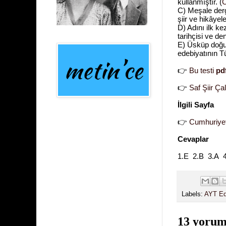
kullanmıştır. (
C
C)
Meşale der
şiir ve hikâyel
D)
Adını ilk k
tarihçisi ve de
E) Üsküp doğu
edebiyatının T
👉
Bu testi
pd
👉
Saf Şiir Ça
İlgili Sayfa
👉
Cumhuriyet
Cevaplar
1.E 2.B 3.A 
Labels:
AYT Ed
13 yorum