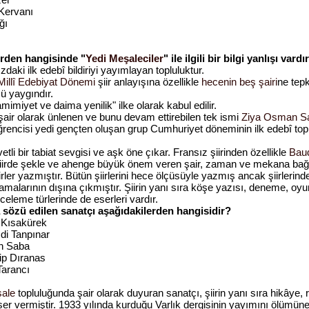
Kervanı
ğı
erden hangisinde "
Yedi Meşaleciler
" ile ilgili bir bilgi yanlışı vardı
daki ilk edebî bildiriyi yayımlayan topluluktur.
Millî Edebiyat Dönemi
şiir anlayışına özellikle
hecenin beş şairi
ne tepk
şü yaygındır.
amimiyet ve daima yenilik" ilke olarak kabul edilir.
şair olarak ünlenen ve bunu devam ettirebilen tek ismi
Ziya Osman S
ğrencisi yedi gençten oluşan grup Cumhuriyet döneminin ilk edebî top
vetli bir tabiat sevgisi ve aşk öne çıkar. Fransız şiirinden özellikle
Baud
 Şiirde şekle ve ahenge büyük önem veren şair, zaman ve mekana bağl
irler yazmıştır. Bütün şiirlerini hece ölçüsüyle yazmış ancak şiirlerin
amalarının dışına çıkmıştır. Şiirin yanı sıra köşe yazısı, deneme, oyun
eleme türlerinde de eserleri vardır.
 sözü edilen sanatçı aşağıdakilerden hangisidir?
l Kısakürek
di Tanpınar
n Saba
ip Dıranas
 Tarancı
şale
topluluğunda şair olarak duyuran sanatçı, şiirin yanı sıra hikâye,
eser vermiştir. 1933 yılında kurduğu Varlık dergisinin yayımını ölümün