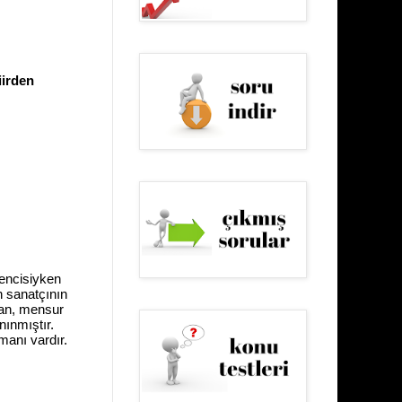
şiirden
rencisiyken
n sanatçının
man, mensur
anınmıştır.
manı vardır.