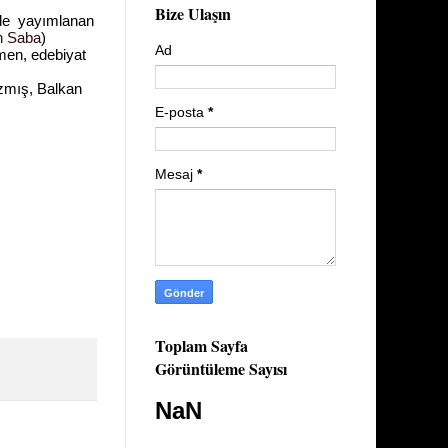
Bize Ulaşın
ide
yayımlanan
n Saba
)
Ad
rmen, edebiyat
azmış, Balkan
E-posta
*
Mesaj
*
Toplam Sayfa
Görüntüleme Sayısı
NaN