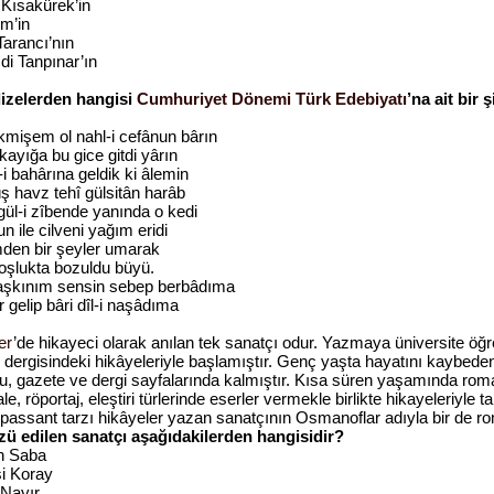
 Kısakürek’in
m’in
Tarancı’nın
i Tanpınar’ın
dizelerden hangisi
Cumhuriyet Dönemi Türk Edebiyatı
’na ait bir 
kmişem ol nahl-i cefânun bârın
yığa bu gice gitdi yârın
i bahârına geldik ki âlemin
havz tehî gülsitân harâb
gül-i zîbende yanında o kedi
ile cilveni yağım eridi
mden bir şeyler umarak
lukta bozuldu büyü.
ı aşkınım sensin sebep berbâdıma
 gelip bâri dîl-i naşâdıma
er
’de hikayeci olarak anılan tek sanatçı odur. Yazmaya üniversite öğ
 dergisindeki hikâyeleriyle başlamıştır. Genç yaşta hayatını kaybede
ğu, gazete ve dergi sayfalarında kalmıştır. Kısa süren yaşamında ro
ale, röportaj, eleştiri türlerinde eserler vermekle birlikte hikayeleriyle t
ssant tarzı hikâyeler yazan sanatçının Osmanoflar adıyla bir de ro
zü edilen sanatçı aşağıdakilerden hangisidir?
n Saba
si Koray
 Nayır