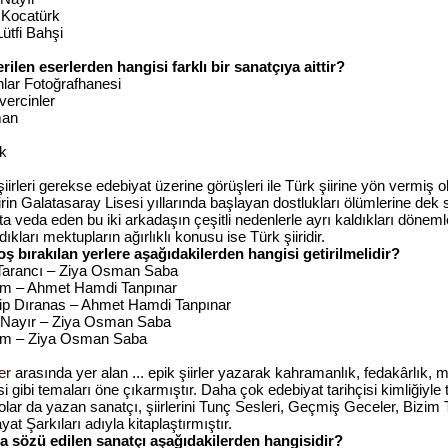
r Kocatürk
tfi Bahşi
rilen eserlerden hangisi farklı bir sanatçıya aittir?
lar Fotoğrafhanesi
vercinler
man
k
k şiirleri gerekse edebiyat üzerine görüşleri ile Türk şiirine yön vermiş o
airin Galatasaray Lisesi yıllarında başlayan dostlukları ölümlerine dek 
ta veda eden bu iki arkadaşın çeşitli nedenlerle ayrı kaldıkları dönem
dıkları mektupların ağırlıklı konusu ise Türk şiiridir.
ş bırakılan yerlere aşağıdakilerden hangisi getirilmelidir?
 Tarancı – Ziya Osman Saba
m – Ahmet Hamdi Tanpınar
p Dıranas – Ahmet Hamdi Tanpınar
 Nayır – Ziya Osman Saba
im – Ziya Osman Saba
er
arasında yer alan ... epik şiirler yazarak kahramanlık, fedakârlık, mi
si gibi temaları öne çıkarmıştır. Daha çok edebiyat tarihçisi kimliğiyle 
lar da yazan sanatçı, şiirlerini Tunç Sesleri, Geçmiş Geceler, Bizim 
t Şarkıları adıyla kitaplaştırmıştır.
a sözü edilen sanatçı aşağıdakilerden hangisidir?