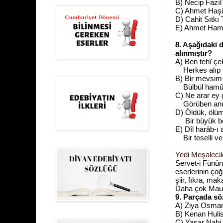
B) Necip Fazıl
C) Ahmet Haşi
D) Cahit Sıtkı 
E) Ahmet Hamd
8. Aşağıdaki 
alınmıştır?
A) Ben tehî çe
Herkes alıp ka
B) Bir mevsim-
Bülbül hamûş 
C) Ne arar ey 
Görüben anun 
D) Öldük, ölü
Bir büyük boş
E) Dîl harâb-
Bir teselli ver
Yedi Meşalecil
Servet-i Fünûn
eserlerinin ço
şiir, fıkra, mak
Daha çok Maupa
9. Parçada sö
A) Ziya Osma
B) Kenan Huli
C) Yaşar Nabi