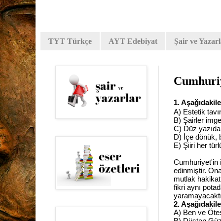
TYT Türkçe
AYT Edebiyat
Şair ve Yazar
Cumhuriy
1. Aşağıdakil
A) Estetik tavı
B) Şairler imge
C) Düz yazıdan 
D) İçe dönük, b
E) Şiiri her tü
Cumhuriyet'in i
edinmiştir. Ona
mutlak hakikati
fikri aynı pota
yaramayacaktır.
2. Aşağıdakil
A) Ben ve Öte
B) Düşten Gü