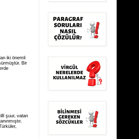
lan iki önemli
sürmüştür. Bir
lerde
llî şuur, vatan
tanınmıştır.
Türküler,