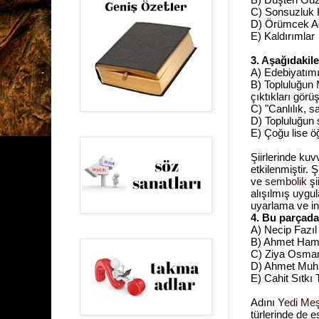
C) Sonsuzluk 
D) Örümcek A
E) Kaldırımlar
3. Aşağıdakil
A) Edebiyatımız
B) Topluluğun
çıktıkları görü
C) "Canlılık, s
D) Topluluğun 
E) Çoğu lise ö
Şiirlerinde kuv
etkilenmiştir.
ve
sembolik
şi
alışılmış uygul
uyarlama ve inc
4. Bu parçada
A) Necip Fazı
B) Ahmet Ham
C) Ziya Osma
D) Ahmet Muh
E) Cahit Sıtkı
Adını
Yedi Me
türlerinde de 