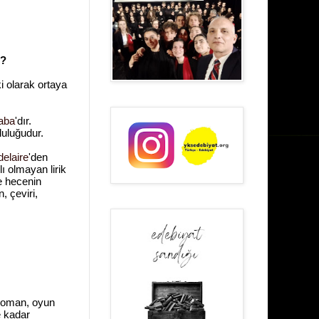
r?
i olarak ortaya
aba
'dır.
luluğudur.
elaire
'den
ı olmayan lirik
de hecenin
, çeviri,
 roman, oyun
e kadar