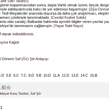
ahit Sıtkı Tarancı
)
gisinin kapanmasından sonra, başta
Varlık
olmak üzere, birçok derg
eriyle edebiyatımızda kalıcı bir yer edinmeyi başarmıştır. (
Ziya Osma
ez Yedi Meşaleciler arasında duyursa da daha çok araştırmacı, eleşti
nemeci yönleriyle tanınmaktadır. (
Cevdet Kudret Solok
)
mlu olan sanatçı
Balkanlar hakkında ayrıntılı bilgiler veren yazılar y
ürkiye'de tanınmasını sağlamıştır.
(
Yaşar Nabi Nayır
)
f
olarak indirebilirsiniz.
lışma Kağıdı
 Dönemi Saf (Öz) Şiir Anlayışı
4.D 5.E 6.C 7.C 8.D 9.B 10.D 11.A 12.D 13.E 14.C 15.B
ebiyat Konu Testleri
,
Saf Şiir
: