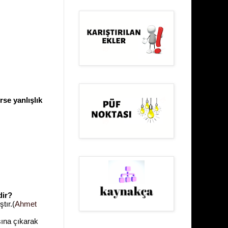
rse yanlışlık
dir?
tır.(
Ahmet
ışına çıkarak