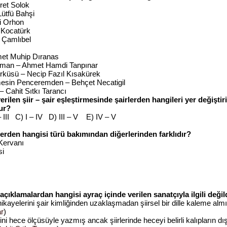
ret Solok
ütfü Bahşi
i Orhon
 Kocatürk
 Çamlıbel
met Muhip Dıranas
Zaman – Ahmet Hamdi Tanpınar
ürküsü – Necip Fazıl Kısakürek
mesin Penceremden – Behçet Necatigil
 – Cahit Sıtkı Tarancı
erilen şiir – şair eşleştirmesinde şairlerden hangileri yer değiştiri
lur?
 – III C) I – IV D) III – V E) IV – V
lerden hangisi türü bakımından diğerlerinden farklıdır?
Kervanı
si
açıklamalardan hangisi ayraç içinde verilen sanatçıyla ilgili değil
kayelerini şair kimliğinden uzaklaşmadan şiirsel bir dille kaleme almış
r
)
erini hece ölçüsüyle yazmış a
ncak şiirlerinde heceyi belirli kalıpların d