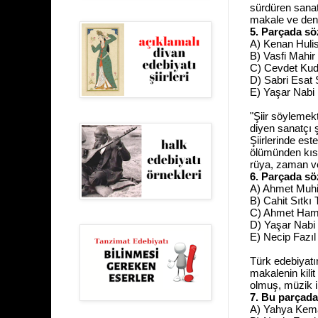
sürdüren sanat
makale ve den
5. Parçada sö
A) Kenan Huli
B) Vasfi Mahi
C) Cevdet Kud
D) Sabri Esat 
E) Yaşar Nabi
"Şiir söylemek
diyen sanatçı ş
Şiirlerinde est
ölümünden kısa
rüya, zaman ve
6. Parçada sö
A) Ahmet Muh
B) Cahit Sıtkı
C) Ahmet Hamd
D) Yaşar Nabi
E) Necip Fazı
Türk edebiyatı
makalenin kilit
olmuş, müzik i
7. Bu parçada
A) Yahya Kemal