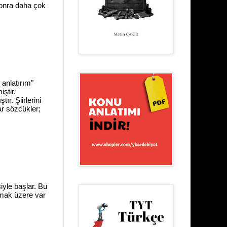
sonra daha çok
 anlatırım"
ştir.
ır. Şiirlerini
ar sözcükler;
iyle başlar. Bu
ulmak üzere var