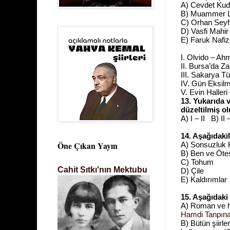
A) Cevdet Kud
B) Muammer L
C) Orhan Seyf
D) Vasfi Mahir
E) Faruk Nafiz
I. Olvido – Ah
II. Bursa’da 
III. Sakarya T
IV. Gün Eksil
V. Evin Halleri
13. Yukarıda v
düzeltilmiş o
A) I – II B) II
14. Aşağıdaki
Öne Çıkan Yayın
A) Sonsuzluk 
B) Ben ve Öte
C) Tohum
Cahit Sıtkı'nın Mektubu
D) Çile
E) Kaldırımlar
15. Aşağıdaki 
A) R
oman ve hi
Hamdi Tanpına
B) B
ütün şiirl