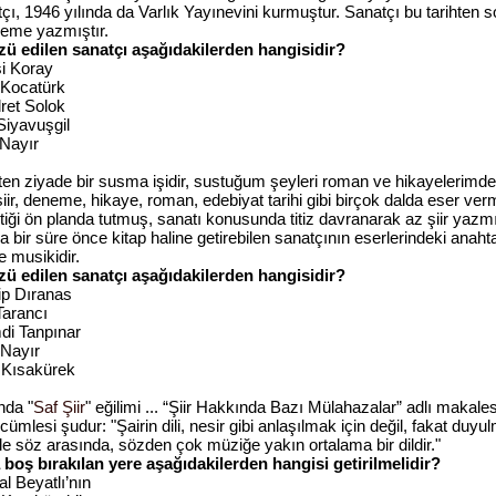
çı, 1946 yılında da Varlık Yayınevini kurmuştur. Sanatçı bu tarihten 
eme yazmıştır.
zü edilen sanatçı aşağıdakilerden hangisidir?
si Koray
r Kocatürk
ret Solok
Siyavuşgil
 Nayır
ten ziyade bir susma işidir, sustuğum şeyleri roman ve hikayelerimde
iir, deneme, hikaye, roman, edebiyat tarihi gibi birçok dalda eser vermi
etiği ön planda tutmuş, sanatı konusunda titiz davranarak az şiir yazmışt
 bir süre önce kitap haline getirebilen sanatçının eserlerindeki anaht
 musikidir.
zü edilen sanatçı aşağıdakilerden hangisidir?
ip Dıranas
 Tarancı
i Tanpınar
 Nayır
l Kısakürek
nda "
Saf Şiir
" eğilimi ... “Şiir Hakkında Bazı Mülahazalar” adlı makales
 cümlesi şudur: "Şairin dili, nesir gibi anlaşılmak için değil, fakat duy
le söz arasında, sözden çok müziğe yakın ortalama bir dildir."
 boş bırakılan yere aşağıdakilerden hangisi getirilmelidir?
 Beyatlı’nın