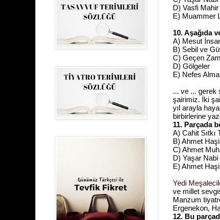
D) Vasfi Mahi
E) Muammer Lü
10. Aşağıda ve
A) Mesut İnsan
B) Sebil ve Gü
C) Geçen Za
D) Gölgeler
E) Nefes Alma
... ve ... gere
şairimiz. İki ş
yıl arayla haya
birbirlerine yaz
11. Parçada bo
A) Cahit Sıtkı
B) Ahmet Haşi
C) Ahmet Muhi
D) Yaşar Nabi
E) Ahmet Haş
Yedi Meşalecil
ve millet sevgi
Manzum tiyatro
Ergenekon, Haya
12. Bu parçad