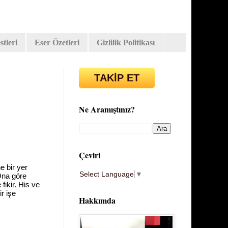
tleri
Eser Özetleri
Gizlilik Politikası
TAKİP ET
Ne Aramıştınız?
Çeviri
e bir yer
Select Language
▼
 Ona göre
fikir. His ve
ir işe
Hakkımda