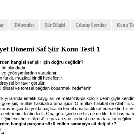
lar
Dönemler
Şiir Bilgisi
Çıkmış Sorular
Konu Tes
et Dönemi Saf Şiir Konu Testi 1
erden hangisi
saf şiir
için doğru
değildir
?
r ön plandadır.
 ve çağrışımlardan yararlanır.
farklı, müzikal bir dil hedeflenir.
ireysel bir tavır görülür.
rlü dinsel ve töresel bağdan koparmak hedeflenir.
lk yıllarında estetik kaygıları ve metafizik-psikolojik derinliğiyle kendin
 göre şiir, mutlak hakikati arama işidir. O mutlak hakikat de Allah'tır.
 arayan şair bu yolda başlıca iki temel unsura dikkat edecektir: his ve 
da eritmenin derdindedir. Ona göre şiirde ne his ne de fikir tek başına b
 Şiirlerini hece ölçüsü ile yazan şair serbest nazma taraftar değildir.
erden hangisi parçada sözü edilen sanatçıya ait değildir?
si
zel