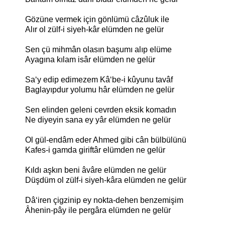
Gözüne vermek için gönlümü câzûluk ile
Alır ol zülf-i siyeh-kâr elümden ne gelür
Sen çü mihmân olasın başumı alıp elüme
Ayagına kılam isâr elümden ne gelür
Sa‘y edip edimezem Kâ‘be-i kûyunu tavâf
Baglayıpdur yolumu hâr elümden ne gelür
Sen elinden geleni cevrden eksik komadın
Ne diyeyin sana ey yâr elümden ne gelür
Ol gül-endâm eder Ahmed gibi cân bülbülünü
Kafes-i gamda giriftâr elümden ne gelür
Kıldı aşkın beni âvâre elümden ne gelür
Düşdüm ol zülf-i siyeh-kâra elümden ne gelür
Dâ‘iren çigzinip ey nokta-dehen benzemişim
Âhenin-pây ile pergâra elümden ne gelür