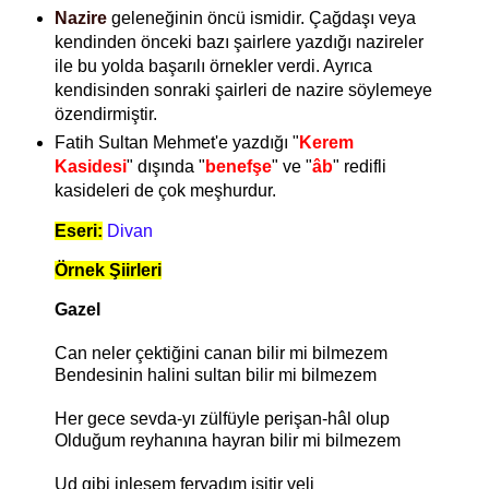
Nazire
geleneğinin öncü ismidir. Çağdaşı veya
kendinden önceki bazı şairlere yazdığı nazireler
ile bu yolda başarılı örnekler verdi. Ayrıca
kendisinden sonraki şairleri de nazire söylemeye
özendirmiştir.
Fatih Sultan Mehmet'e yazdığı "
Kerem
Kasidesi
" dışında "
benefşe
" ve "
âb
" redifli
kasideleri de çok meşhurdur.
Eseri:
Divan
Örnek Şiirleri
Gazel
Can neler çektiğini canan bilir mi bilmezem
Bendesinin halini sultan bilir mi bilmezem
Her gece sevda-yı zülfüyle perişan-hâl olup
Olduğum reyhanına hayran bilir mi bilmezem
Ud gibi inlesem feryadım işitir veli