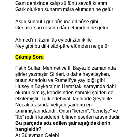
Gam denizinde kalıp zülfünü sevdâ kılarım
Gark olurken sunarım mâra elümden ne gelür
Asılır sünbül-i gül-pûşuna dil hûşe gibi
Ger asarsan resen-i dâra elümden ne gelür
Ahmed’in râzını fâş eyledi zârilik ile
Ney gibi bu dil-i sâd-pâre elümden ne gelür
Çıkmış Soru
Fatih Sultan Mehmet ve II. Bayezid zamanında
şiirler yazmıştır. Şiirleri, o daha hayattayken,
bütün Anadolu ve Rumeli’ye yayıldığı gibi
Hüseyin Baykara’nın Herat’taki sarayında dahi
okunur olmuş, kendisinden sonraki şairleri de
etkilemiştir. Türk edebiyatı tarihinde Şeyhi ile
Necati arasında yetişen şairlerin en
tanınmışlarındandır. Onun “kerem”, “benefşe” ve
“âb” redifli kasideleri, bilinen eserleri arasındadır.
Bu parçada söz edilen şair aşağıdakilerin
hangisidir?
A) Süleyman Çelebi