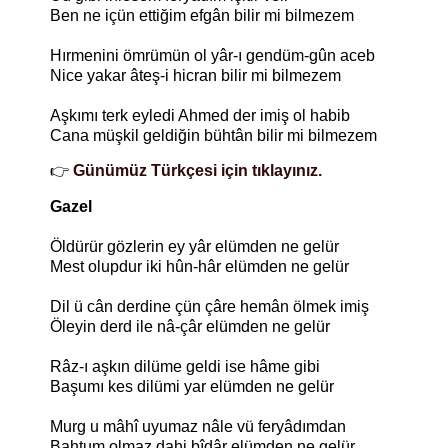
Ben ne içün ettiğim efgân bilir mi bilmezem
Hırmenini ömrümün ol yâr-ı gendüm-gûn aceb
Nice yakar âteş-i hicran bilir mi bilmezem
Aşkımı terk eyledi Ahmed der imiş ol habib
Cana müşkil geldiğin bühtân bilir mi bilmezem
👉
Günümüz Türkçesi için tıklayınız.
Gazel
Öldürür gözlerin ey yâr elümden ne gelür
Mest olupdur iki hûn-hâr elümden ne gelür
Dil ü cân derdine çün çâre hemân ölmek imiş
Öleyin derd ile nâ-çâr elümden ne gelür
Râz-ı aşkın dilüme geldi ise hâme gibi
Başumı kes dilümi yar elümden ne gelür
Murg u mâhî uyumaz nâle vü feryâdımdan
Bahtum olmaz dahi bîdâr elümden ne gelür