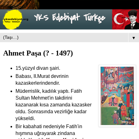
▼
Ahmet Paşa (? - 1497)
15.yüzyıl divan şairi.
Babası, II.Murat devrinin
kazaskerlerindendir.
Müderrislik, kadılık yaptı.
Fatih
Sultan Mehmet'in takdirini
kazanarak kısa zamanda kazasker
oldu. Sonrasında vezirliğe kadar
yükseldi.
Bir kabahati nedeniyle Fatih'in
hışmına uğrayarak zindana