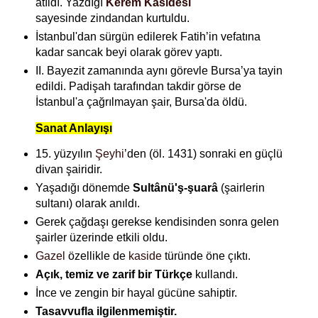
atıldı.
Yazdığı
Kerem Kasidesi
sayesinde
zindandan kurtuldu.
İstanbul'dan sürgün edilerek Fatih’in vefatına
kadar sancak beyi olarak görev yaptı.
II. Bayezit zamanında aynı görevle Bursa’ya tayin
edildi.
Padişah tarafından takdir görse de
İstanbul'a çağrılmayan şair, Bursa'da öldü.
Sanat Anlayışı
15. yüzyılın
Şeyhi
’den (öl. 1431) sonraki en güçlü
divan şairidir.
Yaşadığı dönemde
Sultânü'ş-şuarâ
(şairlerin
sultanı) olarak anıldı.
Gerek çağdaşı gerekse kendisinden sonra gelen
şairler üzerinde etkili oldu.
Gazel
özellikle de
kaside
türünde öne çıktı.
Açık, temiz ve zarif bir Türkçe
kullandı.
İnce ve zengin bir hayal gücüne sahiptir.
Tasavvufla ilgilenmemiştir.