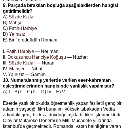
9. Parçada bırakılan boşluğa aşağıdakilerden hangisi
getirilmelidir?
A)
Sözde Kızlar
B)
Mahşer
C)
Fatih-Harbiye
D)
Yalnızız
E) Bir Tereddüdün Romanı
I.
Fatih Harbiye
— Neriman
II.
Dokuzuncu Hariciye Koğuşu
— Nüzhet
III.
Sözde Kızlar
— Nuran
IV.
Mahşer
— Nihat
V.
Yalnızız
— Samim
10. Numaralanmış yerlerde verilen eser-kahraman
eşleştirmelerinden hangisinde yanlışlık yapılmıştır?
A) I B) II C) III D) IV E) V
Eserde
yatılı bir okulda öğretmenlik yapan
faziletli genç bir
adamın yaşadığı fikrî bunalım, yüksek tabakadan Vedia
adındaki genç bir kıza duyduğu aşkla birlikte işlenmektedir.
Olaylar Mütareke Dönemi ile Milli Mücadele yıllarında
İstanbul'da geçmektedir. Romanda, vatan hainliğine varan