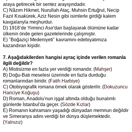
araya getirecek bir sentez arayışındadır.
C) Nâzım Hikmet, Nurullah Ataç, Muhsin Ertuğrul, Necip
Fazıl Kısakürek, Aziz Nesin gibi isimlerle girdiği kalem
kavgalarıyla meşhurdur.
D) 1918’de Yirminci Asır'dan başlayarak ölümüne kadar
ülkenin önde gelen gazetelerinde çalışmıştır.
E) "Boğaziçi Medeniyeti" kavramını edebiyatımıza
kazandıran kişidir.
7. Aşağıdakilerden hangisi ayraç içinde verilen romanla
ilgili değildir?
A) Mistisizme en fazla yer verdiği romandır. (
Mahşer
)
B) Doğu-Batı meselesi üzerinde en fazla durduğu
romanlarından biridir. (
Fatih Harbiye
)
C) Otobiyografik romana örnek olarak gösterilir. (
Dokuzuncu
Hariciye Koğuşu
)
D) Roman, Anadolu'nun işgal altında olduğu bunalımlı
günlerde İstanbul'da geçer. (
Sözde Kızlar
)
E) Romanın kahramanı yaşadığı dünyadan memnun değildir
ve Simeranya adını verdiği bir dünya düşlemektedir.
(
Yalnızız
)