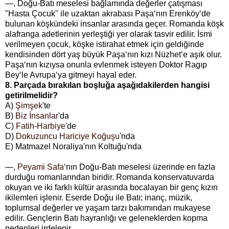
—, Doğu-Batı meselesi bağlamında değerler çatışması
"Hasta Çocuk" ile uzaktan akrabası Paşa‘nın Erenköy‘de
bulunan köşkündeki insanlar arasında geçer. Romanda köşk
alafranga adetlerinin yerleştiği yer olarak tasvir edilir. İsmi
verilmeyen çocuk, köşke istirahat etmek için geldiğinde
kendisinden dört yaş büyük Paşa‘nın kızı Nüzhet‘e aşık olur.
Paşa‘nın kızıysa onunla evlenmek isteyen Doktor Ragıp
Bey‘le Avrupa‘ya gitmeyi hayal eder.
8. Parçada bırakılan boşluğa aşağıdakilerden hangisi
getirilmelidir?
A)
Şimşek
'te
B)
Biz İnsanlar
'da
C)
Fatih-Harbiye
'de
D)
Dokuzuncu Hariciye Koğuşu
'nda
E) Matmazel Noraliya'nın Koltuğu'nda
—,
Peyami Safa
‘nın Doğu-Batı meselesi üzerinde en fazla
durduğu romanlarından biridir. Romanda konservatuvarda
okuyan ve iki farklı kültür arasında bocalayan bir genç kızın
ikilemleri işlenir. Eserde Doğu ile Batı; inanç, müzik,
toplumsal değerler ve yaşam tarzı bakımından mukayese
edilir. Gençlerin Batı hayranlığı ve geleneklerden kopma
nedenleri irdelenir.