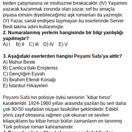
beden çatışmasına ve mistisizme bırakacaktır.
(IV) Yaşamını
yazarak kazanmak zorunda olan yazar, sırf bu amaçla
piyasa romanı diyebileceğimiz aşk romanları da yazmıştır.
(V) Yazar, sanat endişesi taşımayan bu eserlerinde Server
Bedi takma adını kullanmıştır.
2. Numaralanmış yerlerin hangisinde bir bilgi yanlışlığı
yapılmıştır?
A) I B) II C) III D) IV E) V
3. Aşağıdaki eserlerden hangisi
Peyami Safa
'ya aittir?
A) Mahur Beste
B) Çamlıca'daki Eniştemiz
C) Gençliğim Eyvah
D) İbrahim Efendi Konağı
E) İstanbul Hikayeleri
Peyami Safa
'nın polisiye öykü serisinin "kibar hırsız"
karakteridir. 1924-1960 yılları arasında yazılan bu seri daha
çok 30-50 sayfadan oluşan fasiküller şeklindedir. Edebî
yönü zayıf olmasına rağmen çok okunan ve sevilen
kitapçıkların bu kibar hırsızı bütün zamanların en tanınmış
Türk polisiye roman kahramanıdır.