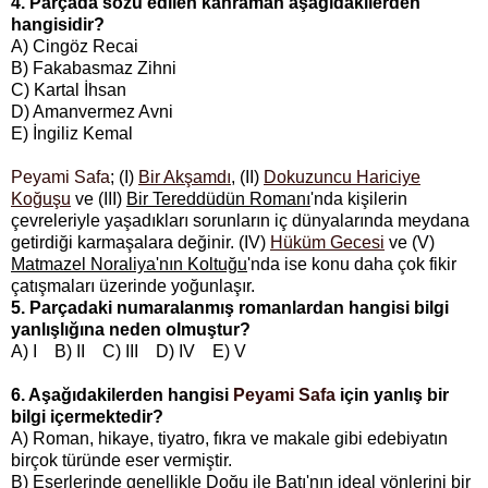
4. Parçada sözü edilen kahraman aşağıdakilerden
hangisidir?
A) Cingöz Recai
B) Fakabasmaz Zihni
C) Kartal İhsan
D) Amanvermez Avni
E) İngiliz Kemal
Peyami Safa
; (I)
Bir Akşamdı
, (II)
Dokuzuncu Hariciye
Koğuşu
ve (III)
Bir Tereddüdün Romanı
'nda kişilerin
çevreleriyle yaşadıkları sorunların iç dünyalarında meydana
getirdiği karmaşalara değinir. (IV)
Hüküm Gecesi
ve (V)
Matmazel Noraliya'nın Koltuğu
'nda ise konu daha çok fikir
çatışmaları üzerinde yoğunlaşır.
5. Parçadaki numaralanmış romanlardan hangisi bilgi
yanlışlığına neden olmuştur?
A) I B) II C) III D) IV E) V
6. Aşağıdakilerden hangisi
Peyami Safa
için yanlış bir
bilgi içermektedir?
A) Roman, hikaye, tiyatro, fıkra ve makale gibi edebiyatın
birçok türünde eser vermiştir.
B) Eserlerinde genellikle Doğu ile Batı'nın ideal yönlerini bir