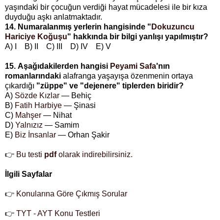
yaşındaki bir çocuğun verdiği hayat mücadelesi ile bir kıza
duyduğu aşkı anlatmaktadır.
14. Numaralanmış yerlerin hangisinde "
Dokuzuncu
Hariciye Koğuşu
" hakkında bir bilgi yanlışı yapılmıştır?
A) I B) II C) III D) IV E) V
15.
Aşağıdakilerden hangisi
Peyami Safa
'nın
romanlarındaki
alafranga yaşayışa özenmenin ortaya
çıkardığı
"züppe" ve "dejenere" tiplerden biridir?
A)
Sözde Kızlar
— Behiç
B)
Fatih Harbiye
— Şinasi
C)
Mahşer
— Nihat
D)
Yalnızız
— Samim
E)
Biz İnsanlar
— Orhan Şakir
👉
Bu testi
pdf
olarak indirebilirsiniz.
İlgili Sayfalar
👉
Konularına Göre Çıkmış Sorular
👉
TYT - AYT Konu Testleri