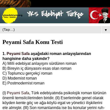
▼
Peyami Safa Konu Testi
1.
Peyami Safa
aşağıdaki roman anlayışlarından
hangisine daha yakındır?
A) Milli edebiyat anlayışını sürdüren roman
B) Bireyin iç dünyasını esas olan roman
C) Toplumcu gerçekçi roman
D) Modernist roman
E) Postmodernist roman
(I)
Peyami Safa
, Türk edebiyatında psikolojik roman türünün
önemli temsilcilerinden biridir. (II)
Eserlerinde genel olarak
köyden kente göç ve ağa-köylü-ırgat ve yönetici ilişkilerini
ele almıştır. (III) Son romanlarında ise bu konular yerini ruh-