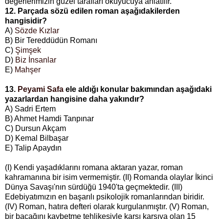
değerlerimizin güzel tarafları okuyucuya anlatılır.
12. Parçada sözü edilen roman aşağıdakilerden
hangisidir?
A)
Sözde Kızlar
B)
Bir Tereddüdün Romanı
C)
Şimşek
D)
Biz İnsanlar
E)
Mahşer
13.
Peyami Safa
ele aldığı konular bakımından aşağıdaki
yazarlardan hangisine daha yakındır?
A) Sadri Ertem
B) Ahmet Hamdi Tanpınar
C) Dursun Akçam
D) Kemal Bilbaşar
E) Talip Apaydın
(I) Kendi yaşadıklarını romana aktaran yazar, roman
kahramanına bir isim vermemiştir. (II) Romanda olaylar İkinci
Dünya Savaşı'nın sürdüğü 1940'ta geçmektedir. (III)
Edebiyatımızın en başarılı psikolojik romanlarından biridir.
(IV) Roman, hatıra defteri olarak kurgulanmıştır. (V) Roman,
bir bacağını kaybetme tehlikesiyle karşı karşıya olan 15