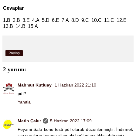
Cevaplar
1.B 2.B 3.E 4.A 5.D 6.E 7.A 8.D 9.C 10.C 11.C 12.E
13.B 14.B 15.A
Paylaş
2 yorum:
Mahmut Kutluay
1 Haziran 2022 21:10
pdf?
Yanıtla
Metin Çakır
5 Haziran 2022 17:09
Peyami Safa konu testi pdf olarak düzenlenmiştir. İndirmek
için soruların hemen altındaki bağlantıya tıklayabilirsiniz.