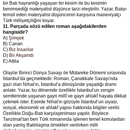
bir Batı hayranlığı yaşayan bir kesim ile bu kesimin
benimsediği materyalist düşünce tarzı eleştirilir. Yazar, Batıyı
temsil eden materyalist düşüncenin karşısına maneviyatçı
Türk milliyetçiliğini koyar.
11. Parçada sözü edilen roman aşağıdakilerden
hangisidir?
A)
Şimşek
B) Canan
C)
Biz İnsanlar
D)
Bir Akşamdı
E) Attila
Olaylar Birinci Dünya Savaşı ile Mütareke Dönemi sırasında
İstanbul'da geçmektedir. Roman, Çanakkale Savaşı'nda
gazi olan Nihat'ın, İstanbul'a dönüşünde yaşadığı dramı
anlatır. Yazar, bu dönemde özellikle İstanbul'un zengin
semtlerinde yaşanan gayri millî ve gayri ahlakî hayata dikkat
çekmek ister. Eserde Nihat'ın gözüyle İstanbul’un siyasi,
sosyal, ekonomik ve ahlakî yapısı hakkında bilgiler verilir.
Özellikle Doğu-Batı karşılaştırılması yapılır. Böylece
Tanzimat’tan beri Türk romanında işlenen temel konulardan
olan yanlış Batılılaşma örnekleri verilirken milli