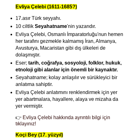
Evliya Çelebi (1611-1685?)
17.asır Türk seyyahı.
10 ciltlik
Seyahatname
'nin yazarıdır.
Evliya Çelebi, Osmanlı İmparatorluğu'nun hemen
her tarafını gezmekle kalmamış İran, Almanya,
Avusturya, Macaristan gibi dış ülkeleri de
dolaşmıştır.
Eser;
tarih, coğrafya, sosyoloji, folklor, hukuk,
etnoloji gibi alanlar için önemli bir kaynaktır.
Seyahatname; kolay anlaşılır ve sürükleyici bir
anlatıma sahiptir.
Evliya Çelebi anlatımını renklendirmek için yer
yer abartmalara, hayallere, alaya ve mizaha da
yer vermiştir.
👉
Evliya Çelebi hakkında ayrıntılı bilgi için
tıklayınız!
Koçi Bey (17. yüzyıl)