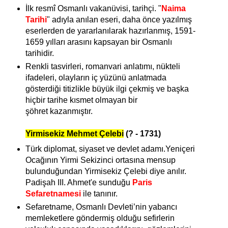
İlk resmî Osmanlı vakanüvisi, tarihçi. "
Naima
Tarihi
" adıyla anılan eseri, daha önce yazılmış
eserlerden de yararlanılarak hazırlanmış, 1591-
1659 yılları arasını kapsayan bir Osmanlı
tarihidir.
Renkli tasvirleri, romanvari anlatımı, nükteli
ifadeleri, olayların iç yüzünü anlatmada
gösterdiği titizlikle büyük ilgi çekmiş ve başka
hiçbir tarihe kısmet olmayan bir
şöhret
kazanmıştır.
Yirmisekiz Mehmet Çelebi
(? - 1731)
Türk diplomat, siyaset ve devlet adamı.Yeniçeri
Ocağının Yirmi Sekizinci ortasına mensup
bulunduğundan Yirmisekiz Çelebi diye anılır.
Padişah III. Ahmet'e sunduğu
Paris
Sefaretnamesi
ile tanınır.
Sefaretname, Osmanlı Devleti’nin yabancı
memleketlere göndermiş olduğu sefirlerin