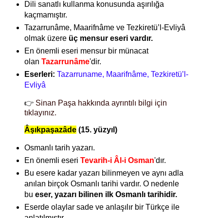
Dili sanatlı kullanma konusunda aşırılığa
kaçmamıştır.
Tazarrunâme, Maarifnâme ve Tezkiretü’l-Evliyâ
olmak üzere
üç mensur eseri vardır.
En önemli eseri mensur bir münacat
olan
Tazarrunâme
'dir.
Eserleri:
Tazarruname,
Maarifnâme,
Tezkiretü’l-
Evliyâ
👉
Sinan Paşa hakkında ayrıntılı bilgi için
tıklayınız.
Âşıkpaşazâde
(15. yüzyıl)
Osmanlı tarih yazarı.
En önemli eseri
Tevarih-i Âl-i Osman
'dır.
Bu esere kadar yazarı bilinmeyen ve aynı adla
anılan birçok Osmanlı tarihi vardır. O nedenle
bu
eser, yazarı bilinen ilk Osmanlı tarihidir.
Eserde olaylar sade ve anlaşılır bir Türkçe ile
anlatılmıştır.