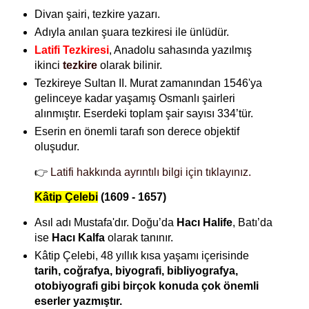
Divan şairi, tezkire yazarı.
Adıyla anılan şuara tezkiresi ile ünlüdür.
Latifi Tezkiresi
, Anadolu sahasında yazılmış
ikinci
tezkire
olarak bilinir.
Tezkireye Sultan II. Murat zamanından 1546'ya
gelinceye kadar yaşamış Osmanlı şairleri
alınmıştır. Eserdeki toplam şair sayısı 334’tür.
Eserin en önemli tarafı son derece objektif
oluşudur.
👉
Latifi hakkında ayrıntılı bilgi için tıklayınız.
Kâtip Çelebi
(1609 - 1657)
Asıl adı Mustafa'dır. Doğu’da
Hacı Halife
, Batı’da
ise
Hacı Kalfa
olarak tanınır.
Kâtip Çelebi, 48 yıllık kısa yaşamı içerisinde
tarih, coğrafya, biyografi, bibliyografya,
otobiyografi gibi birçok konuda çok önemli
eserler yazmıştır.