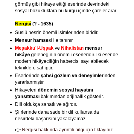
görmüş gibi hikaye ettiği eserinde
devrindeki
sosyal bozukluklara bu kurgu içinde çareler arar.
Nergisî
(? - 1635)
Süslü nesrin önemli isimlerinden biridir.
Mensur hamse
si ile tanınır.
Meşakku'l-Uşşak
ve
Nihalistan
mensur
hikâye
geleneğinin önemli eserleridir. İki eser de
modern hikâyeciliğin habercisi sayılabilecek
tekniklere sahiptir.
Eserlerinde
şahsi gözlem ve deneyimler
inden
yararlanmıştır.
Hikayeleri
dönemin sosyal hayatını
yansıtması
bakımından orijinallik gösterir.
Dili oldukça sanatlı ve ağırdır.
Şiirlerinde daha sade bir dil kullansa da
nesirdeki başarısını yakalayamaz.
👉
Nergisi hakkında ayrıntılı bilgi için tıklayınız.