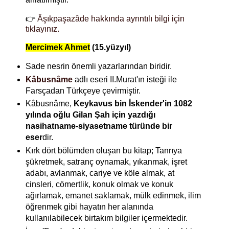
👉
Âşıkpaşazâde hakkında ayrıntılı bilgi için
tıklayınız.
Mercimek Ahmet
(15.yüzyıl)
Sade nesrin önemli yazarlarından biridir.
Kâbusnâme
adlı eseri II.Murat'ın isteği ile
Farsçadan Türkçeye çevirmiştir.
Kâbusnâme,
Keykavus bin İskender'in 1082
yılında oğlu Gilan Şah için yazdığı
nasihatname-siyasetname türünde bir
eser
dir.
Kırk dört bölümden oluşan bu kitap; Tanrıya
şükretmek, satranç oynamak, yıkanmak, işret
adabı, avlanmak, cariye ve köle almak, at
cinsleri, cömertlik, konuk olmak ve konuk
ağırlamak, emanet saklamak, mülk edinmek, ilim
öğrenmek gibi hayatın her alanında
kullanılabilecek birtakım bilgiler içermektedir.