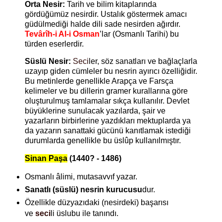
Orta Nesir:
Tarih ve bilim kitaplarında
gördüğümüz nesirdir. Ustalık göstermek amacı
güdülmediği halde dili sade nesirden ağırdır.
Tevârîh-i Al-i Osman
’lar (Osmanlı Tarihi) bu
türden eserlerdir.
Süslü Nesir:
Seci
ler, söz sanatları ve bağlaçlarla
uzayıp giden cümleler bu nesrin ayırıcı özelliğidir.
Bu metinlerde genellikle Arapça ve Farsça
kelimeler ve bu dillerin gramer kurallarına göre
oluşturulmuş tamlamalar sıkça kullanılır. Devlet
büyüklerine sunulacak yazılarda, şair ve
yazarların birbirlerine yazdıkları mektuplarda ya
da yazarın sanattaki gücünü kanıtlamak istediği
durumlarda genellikle bu üslûp kullanılmıştır.
Sinan Paşa
(1440? - 1486)
Osmanlı âlimi, mutasavvıf yazar.
Sanatlı (süslü) nesrin kurucusu
dur.
Özellikle düzyazıdaki (nesirdeki) başarısı
ve
seci
li üslubu ile tanındı.