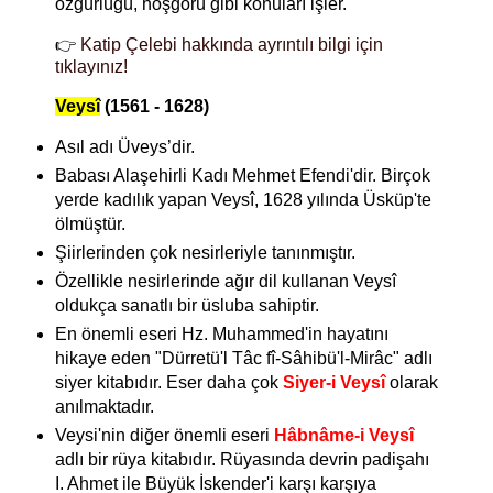
özgürlüğü, hoşgörü gibi konuları işler.
👉
Katip Çelebi hakkında ayrıntılı bilgi için
tıklayınız!
Veysî
(1561 - 1628)
Asıl adı Üveys’dir.
Babası Alaşehirli Kadı Mehmet Efendi'dir. Birçok
yerde kadılık yapan Veysî, 1628 yılında Üsküp'te
ölmüştür.
Şiirlerinden çok nesirleriyle tanınmıştır.
Özellikle nesirlerinde ağır dil kullanan Veysî
oldukça sanatlı bir üsluba sahiptir.
En önemli eseri Hz. Muhammed'in hayatını
hikaye eden "Dürretü'l Tâc fî-Sâhibü'l-Mirâc" adlı
siyer kitabıdır. Eser daha çok
Siyer-i Veysî
olarak
anılmaktadır.
Veysi'nin diğer önemli eseri
Hâbnâme-i Veysî
adlı bir rüya kitabıdır. Rüyasında devrin padişahı
I. Ahmet ile Büyük İskender'i karşı karşıya