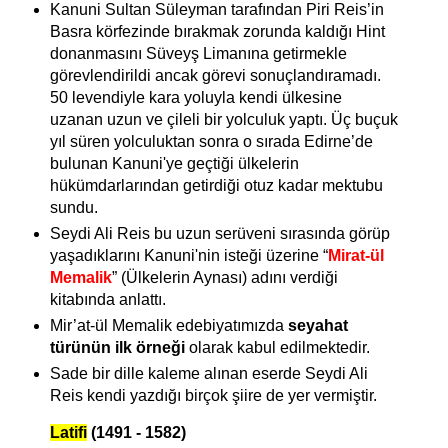
Kanuni Sultan Süleyman tarafından Piri Reis’in
Basra körfezinde bırakmak zorunda kaldığı Hint
donanmasını Süveyş Limanına getirmekle
görevlendirildi ancak görevi sonuçlandıramadı.
50 levendiyle kara yoluyla kendi ülkesine
uzanan uzun ve çileli bir yolculuk yaptı. Üç buçuk
yıl süren yolculuktan sonra o sırada Edirne’de
bulunan Kanuni'ye geçtiği ülkelerin
hükümdarlarından getirdiği otuz kadar mektubu
sundu.
Seydi Ali Reis bu uzun serüveni sırasında görüp
yaşadıklarını Kanuni'nin isteği üzerine “
Mirat-ül
Memalik
” (Ülkelerin Aynası) adını verdiği
kitabında anlattı.
Mir’at-ül Memalik
edebiyatımızda
seyahat
türünün ilk örneği
olarak kabul edilmektedir.
Sade bir dille kaleme alınan eserde Seydi Ali
Reis kendi yazdığı birçok
şiire de yer vermiştir.
Latifi
(1491 - 1582)