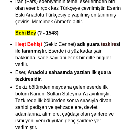
İran (Fars) edebiyatının temel eserlerinden biri
olan eser birçok kez Türkçeye çevrilmiştir. Eserin
Eski Anadolu Türkçesiyle yapılmış en tanınmış
çevirisi Mercimek Ahmet'e aittir.
Sehi Bey
(? - 1548)
Heşt Behişt
(Sekiz Cennet)
adlı şuara
tezkire
si
ile tanınmıştır.
Eserde iki yüz kadar şair
hakkında, sade sayılabilecek bir dille bilgiler
verilir.
Eser,
Anadolu sahasında yazılan ilk şuara
tezkiresidir.
Sekiz bölümden meydana gelen eserde ilk
bölüm Kanuni Sultan Süleyman'a ayrılmıştır.
Tezkirede ilk bölümden sonra sırasıyla divan
sahibi padişah ve şehzadelere, devlet
adamlarına, alimlere, çağdaşı olan şairlere ve
ismi yeni yeni
duyulan genç şairlere yer
verilmiştir.