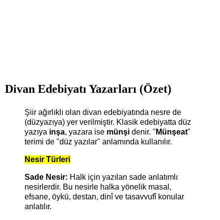
Divan Edebiyatı Yazarları (Özet)
Şiir ağırlıklı olan divan edebiyatında nesre de
(düzyazıya) yer verilmiştir. Klasik edebiyatta düz
yazıya
inşa
, yazara ise
münşi
denir. "
Münşeat
"
terimi de "düz yazılar" anlamında kullanılır.
Nesir Türleri
Sade Nesir:
Halk için yazılan sade anlatımlı
nesirlerdir. Bu nesirle halka yönelik masal,
efsane, öykü, destan, dinî ve tasavvufî konular
anlatılır.