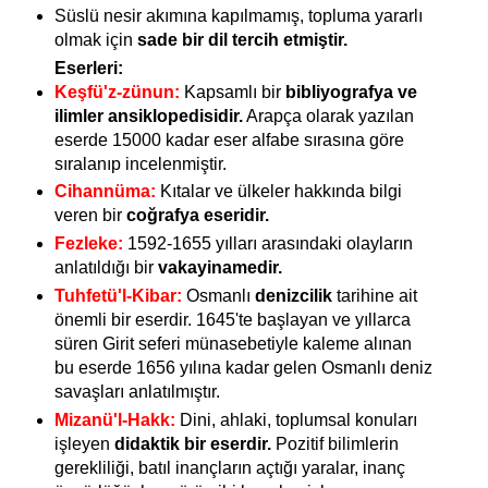
Süslü nesir akımına kapılmamış, topluma yararlı
olmak için
sade bir dil tercih etmiştir.
Eserleri:
Keşfü'z-zünun:
Kapsamlı bir
bibliyografya ve
ilimler ansiklopedisidir.
Arapça olarak yazılan
eserde 15000 kadar eser alfabe sırasına göre
sıralanıp incelenmiştir.
Cihannüma:
Kıtalar ve ülkeler hakkında bilgi
veren bir
coğrafya eseridir.
Fezleke:
1592-1655 yılları arasındaki olayların
anlatıldığı bir
vakayinamedir.
Tuhfetü'l-Kibar:
Osmanlı
denizcilik
tarihine ait
önemli bir eserdir. 1645'te başlayan ve yıllarca
süren Girit seferi münasebetiyle kaleme alınan
bu eserde 1656 yılına kadar gelen Osmanlı deniz
savaşları anlatılmıştır.
Mizanü'l-Hakk:
Dini, ahlaki, toplumsal konuları
işleyen
didaktik bir eserdir.
Pozitif bilimlerin
gerekliliği, batıl inançların açtığı yaralar, inanç