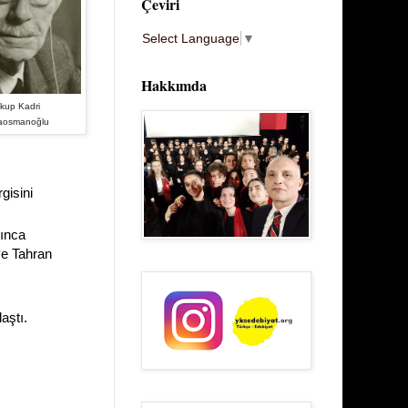
Çeviri
Select Language
▼
Hakkımda
kup Kadri
aosmanoğlu
gisini
nınca
ve Tahran
aştı.