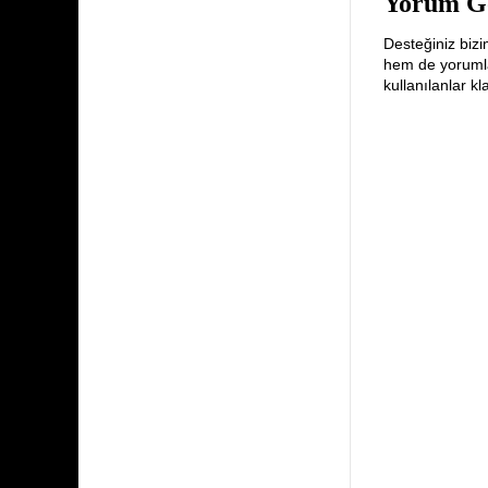
Yorum G
Desteğiniz bizi
hem de yorumlar
kullanılanlar k