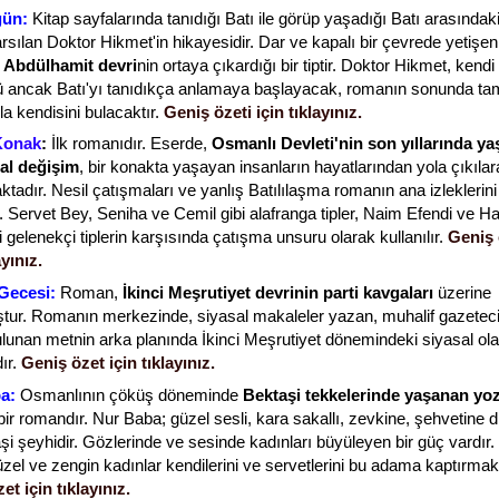
gün:
Kitap sayfalarında tanıdığı Batı ile görüp yaşadığı Batı arasındaki
arsılan Doktor Hikmet'in hikayesidir. Dar ve kapalı bir çevrede yetişe
I. Abdülhamit devri
nin ortaya çıkardığı bir tiptir. Doktor Hikmet, kendi
ü ancak Batı'yı tanıdıkça anlamaya başlayacak, romanın sonunda ta
a kendisini bulacaktır.
Geniş özeti için tıklayınız.
 Konak
:
İlk romanıdır.
Eserde,
Osmanlı Devleti'nin son yıllarında y
al değişim
, bir konakta yaşayan insanların hayatlarından yola çıkılar
aktadır.
Nesil çatışmaları ve yanlış Batılılaşma romanın ana izleklerini
r. Servet Bey, Seniha ve Cemil gibi alafranga tipler, Naim Efendi ve H
i gelenekçi tiplerin karşısında çatışma unsuru olarak kullanılır.
Geniş 
ayınız.
Gecesi:
Roman,
İkinci Meşrutiyet devrinin parti kavgaları
üzerine
tur. Romanın merkezinde, siyasal makaleler yazan, muhalif gazetec
lunan metnin arka planında İkinci Meşrutiyet dönemindeki siyasal ola
ır.
Geniş özet için tıklayınız.
a:
Osmanlının çöküş döneminde
Bektaşi tekkelerinde yaşanan yo
 bir romandır. Nur Baba; güzel sesli, kara sakallı, zevkine, şehvetine
aşi şeyhidir. Gözlerinde ve sesinde kadınları büyüleyen bir güç vardır
zel ve zengin kadınlar kendilerini ve servetlerini bu adama kaptırmakt
et için tıklayınız.