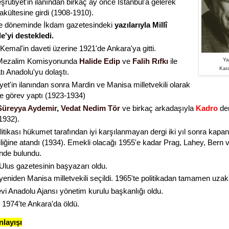
şrutiyet'in ilanından birkaç ay önce İstanbul'a gelerek
kültesine girdi (1908-1910).
e döneminde İkdam gazetesindeki
yazılarıyla Millî
'yi destekledi.
Kemal'in daveti üzerine 1921'de Ankara'ya gitti.
Ya
i Mezalim Komisyonunda
Halide Edip
ve
Falih Rıfkı
ile
Kar
tı Anadolu'yu dolaştı.
et'in ilanından sonra Mardin ve Manisa milletvekili olarak
 görev yaptı (1923-1934)
Süreyya Aydemir
,
Vedat Nedim Tör
ve
birkaç arkadaşıyla
Kadro
der
1932).
litikası hükumet tarafından iyi karşılanmayan dergi iki yıl sonra kapa
çiliğine atandı (1934). Emekli olacağı 1955'e kadar Prag, Lahey, Bern 
rinde bulundu.
Ulus gazetesinin başyazarı oldu.
yeniden Manisa milletvekili seçildi.
1965'te politikadan tamamen uzakl
vi Anadolu Ajansı yönetim kurulu başkanlığı oldu.
k 1974'te Ankara'da öldü.
nlayışı