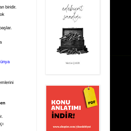
 biridir.
çok
aşlar.
a
Dünya
emlerini
çen
r.
çı