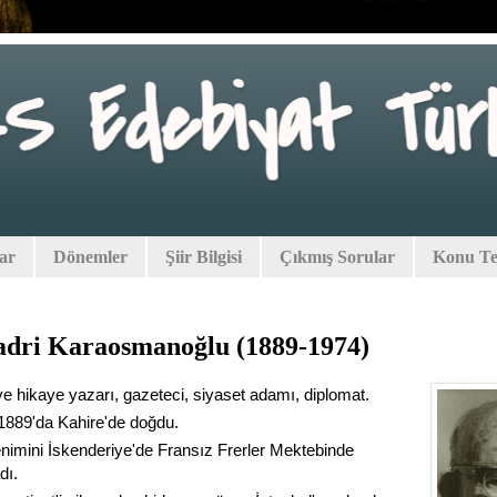
lar
Dönemler
Şiir Bilgisi
Çıkmış Sorular
Konu Tes
dri Karaosmanoğlu (1889-1974)
 hikaye yazarı, gazeteci, siyaset adamı, diplomat.
1889'da Kahire'de doğdu.
nimini İskenderiye'de Fransız Frerler Mektebinde
dı.