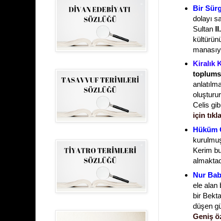
Bir Sür
dolayı s
Sultan
I
kültürün
manasıyl
Kiralık
toplums
anlatılm
oluşturu
Celis gib
için tıkl
Hüküm 
kurulmuş
Kerim bu
almaktad
Nur Bab
ele alan
bir Bekt
düşen gü
Geniş öz