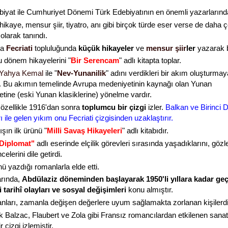
ebiyat ile Cumhuriyet Dönemi Türk Edebiyatının en önemli yazarlarından
ikaye, mensur şiir, tiyatro, anı gibi birçok türde eser verse de daha 
olarak tanındı.
ta
Fecriati
topluluğunda
küçük hikayeler
ve
mensur şiir
ler
yazarak b
u dönem hikayelerini "
Bir Serencam
" adlı kitapta toplar.
Yahya Kemal
ile "
Nev-Yunanilik
" adını verdikleri bir akım oluşturmay
ar. Bu akımın temelinde Avrupa medeniyetinin kaynağı olan Yunan
tine (eski Yunan klasiklerine) yönelme vardır.
 özellikle 1916'dan sonra
toplumcu bir çizgi
izler.
Balkan ve Birinci 
 ile gelen yıkım onu Fecriati çizgisinden uzaklaştırır.
şın ilk ürünü "
Milli Savaş Hikayeleri
" adlı kitabıdır.
 Diplomat"
adlı eserinde elçilik görevleri sırasında yaşadıklarını, gözl
elerini dile getirdi.
ü yazdığı romanlarla elde etti.
rında,
Abdülaziz döneminden başlayarak 1950'li yıllara kadar ge
 tarihî olayları ve sosyal değişimleri
konu almıştır.
ları, zamanla değişen değerlere uyum sağlamakta zorlanan kişilerdi
 Balzac, Flaubert ve Zola gibi Fransız romancılardan etkilenen sanat
r çizgi izlemiştir.