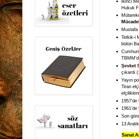
İkinci Me
Hukuk Fa
Mütarek
Mücadele
Mustafa 
Tetkik-
bütün Ba
Cumhuriy
TBMM'de
Şevket 
çıkardı (
Yayın po
Tiran el
elçilikle
1957'de 
1961'de 
Son göre
13 Aralı
Sanat A