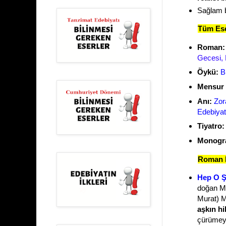
Sağlam bi
Tüm Ese
Roman
Gecesi,
Öykü:
B
Mensur Ş
Anı:
Zor
Edebiyat 
Tiyatro:
Monogra
Roman K
Hep O Ş
doğan Mü
Murat) M
aşkın hi
çürümeyi