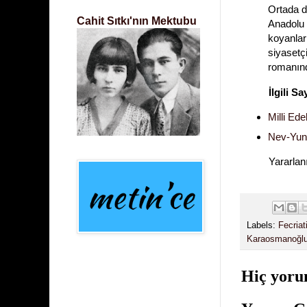
Ortada de
Cahit Sıtkı'nın Mektubu
Anadolu 
koyanlar
siyasetçi
romanınd
İlgili Sa
Milli Ed
Nev-Yuna
Yararlanı
Labels:
Fecriat
Karaosmanoğl
Hiç yoru