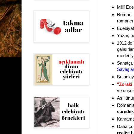
Millî Ed
Roman, h
romancı 
Edebiya
Yazar, b
1912'de
çalışırl
medeniye
Sanatçı,
Savaşları
Bu anlayı
"Zoraki
ve düşünc
Asıl ünün
Romanla
süredeki
Kahraman
Daha çok
realist
bi