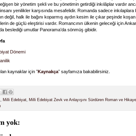
ğişen bir yönetim şekli ve bu yönetimin getirdiği inkılâplar vardır an
insanı yenilikler karşısında mesafelidir. Romanda sadece inkılaplara 
ın değil, halk ile bağını koparmış aydın kesim ile çıkar peşinde koşan
lerin de güçlü eleştirisi vardır. Romancının ülkenin geleceği için Anka
a beslediği umutlar Panorama’da sönmüş gibidir.
yfa
ebiyat Dönemi
nilik
lan kaynaklar için "
Kaynakça
" sayfamıza bakabilirsiniz.
i
,
Milli Edebiyat
,
Milli Edebiyat Zevk ve Anlayışını Sürdüren Roman ve Hikay
u
m yok: