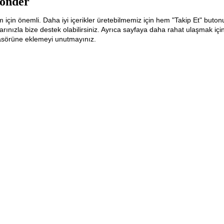
önder
m için önemli. Daha iyi içerikler üretebilmemiz için hem "Takip Et" buton
ınızla bize destek olabilirsiniz. Ayrıca sayfaya daha rahat ulaşmak içi
lasörüne eklemeyi unutmayınız.