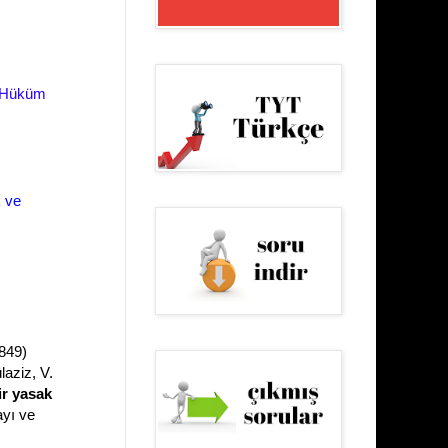
, Hüküm
k ve
849)
aziz, V.
ir yasak
ayı ve