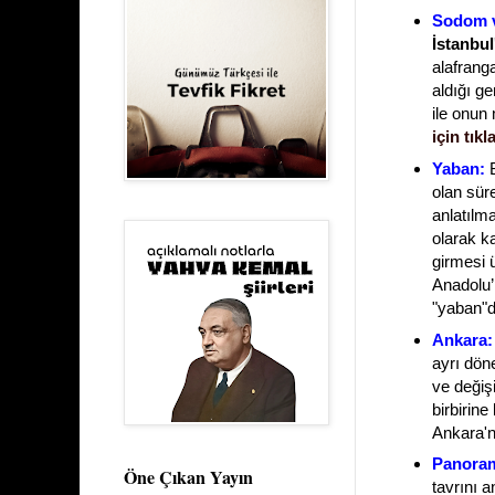
Sodom 
İstanbu
alafranga
aldığı ge
ile onun 
için tıkl
Yaban:
B
olan sür
anlatılm
olarak ka
girmesi 
Anadolu’
"yaban"d
Ankara:
ayrı dön
ve değiş
birbirin
Ankara'n
Panora
Öne Çıkan Yayın
tavrını a