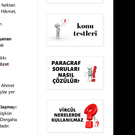
 farktan
n Hikmet,
m
aşanan
ak
akkı
özet
i Ahmet
ylar yer
zlaşma
yı
 düşkün
. Dergaha
adır.