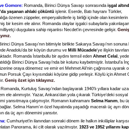
ve Gomore:
Romanda, Birinci Dünya Savaşı sonrasında
işgal altın
l'da yaşanan ahlaki çöküntü
işlenir. Eserde, Batı hayranı Türkler,
lığa özenen züppeler, emperyalistlerle iş birliği içinde olan kesimlerin
niş bir kesim ele alınır. Romanda olaylar işgalci subaylarla yakınlaşa
milliyetçi duygulara sahip nişanlısı Necdet'in çevresinde gelişir.
Geniş
ayınız.
irinci Dünya Savaşı'nın bitimiyle birlikte Sakarya Savaşı'nın sonuna
ede Anadolu'da bir köyün durumu ve
Milli Mücadele
'ye ilişkin tavırları
aktadır. Romanda İstanbullu bir aydını temsil eden
Ahmet Celal
, yed
tıldığı Birinci Dünya Savaşı’nda bir kolunu kaybetmiştir. İstanbul’a İngi
üzerine oraya dönemez ve emir eri Mehmet Ali’nin çağrısına uyarak 
nun Porsuk Çayı kıyısındaki köyüne gidip yerleşir. Köylü için Ahmet C
ır.
Geniş özet için tıklayınız.
Romanda, Kurtuluş Savaşı'ndan başlayarak 1940'lı yıllara kadar uz
em ele alınmıştır. Yazar, Ankara'dan yola çıkarak Türkiye'deki sosyal
imi yansıtmaya çalışmıştır. Romanın kahramanı
Selma Hanım
, bu 
e bağlar. Selma Hanım'ın özel hayatında yaşadığı maceralı üç ayrı dö
ın da üç ayrı dönemini yansıtır.
ma:
Cumhuriyet’in ilanından sonraki dönem ile halkın inkılâplar karşıs
nlatan Panorama, iki cilt olarak yazılmıştır.
1923 ve 1952 yıllarını kap