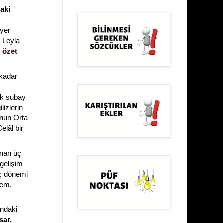
daki
 yer
n Leyla
 özet
 kadar
ek subay
lizlerin
onun Orta
elâl bir
anan üç
 gelişim
üç dönemi
nem,
ındaki
sar.