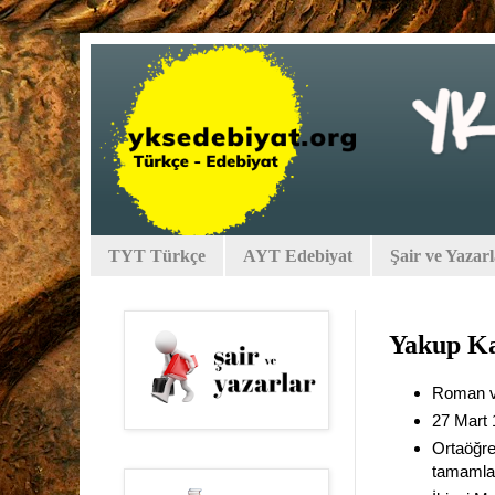
TYT Türkçe
AYT Edebiyat
Şair ve Yazar
Yakup Ka
Roman ve
27 Mart 
Ortaöğre
tamamla