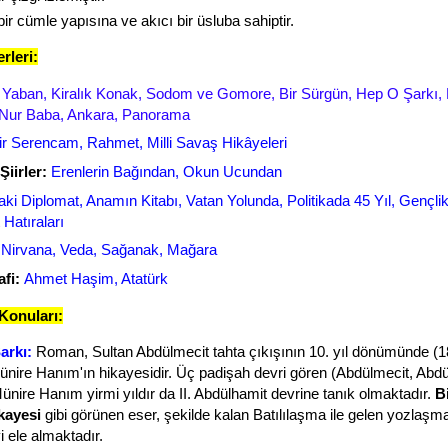
r cümle yapısına ve akıcı bir üsluba sahiptir.
rleri:
:
Yaban, Kiralık Konak, Sodom ve Gomore, Bir Sürgün, Hep O Şarkı
 Nur Baba, Ankara, Panorama
ir Serencam, Rahmet, Milli Savaş Hikâyeleri
iirler:
Erenlerin Bağından, Okun Ucundan
aki Diplomat, Anamın Kitabı, Vatan Yolunda, Politikada 45 Yıl, Gençli
Hatıraları
Nirvana, Veda, Sağanak, Mağara
fi:
Ahmet Haşim, Atatürk
onuları:
arkı:
Roman, Sultan Abdülmecit tahta çıkışının 10. yıl dönümünde (1
nire Hanım'ın hikayesidir. Üç padişah devri gören (Abdülmecit, Abdül
ünire Hanım yirmi yıldır da II. Abdülhamit devrine tanık olmaktadır.
B
kayesi
gibi görünen eser, şekilde kalan Batılılaşma ile gelen yozlaşm
 ele almaktadır.