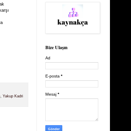
cak
karşı
ra
Bize Ulaşın
Ad
E-posta
*
Mesaj
*
e
,
Yakup Kadri