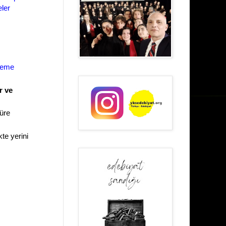
eler
neme
r ve
türe
kte yerini