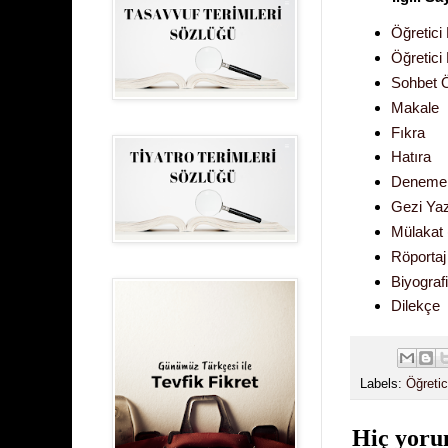
Öğretici
Öğretici
Sohbet Ö
Makale
Fıkra
Hatıra
Deneme
Gezi Yaz
Mülakat
Röportaj
Biyografi
Dilekçe
Labels:
Öğretic
Hiç yoru