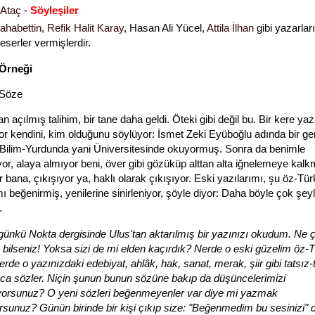
 Ataç
-
Söyleşiler
ahabettin
,
Refik Halit Karay
, Hasan Ali Yücel,
Attila İlhan
gibi yazarlar
eserler vermişlerdir.
Örneği
Söze
n açılmış talihim, bir tane daha geldi. Öteki gibi değil bu. Bir kere ya
or kendini, kim olduğunu söylüyor: İsmet Zeki Eyüboğlu adında bir ge
 Bilim-Yurdunda yani Üniversitesinde okuyormuş. Sonra da benimle
or, alaya almıyor beni, över gibi gözüküp alttan alta iğnelemeye kalk
r bana, çıkışıyor ya, haklı olarak çıkışıyor. Eski yazılarımı, şu öz-Tü
mı beğenirmiş, yenilerine sinirleniyor, şöyle diyor: Daha böyle çok şey
.
ünkü Nokta dergisinde Ulus'tan aktarılmış bir yazınızı okudum. Ne 
bilseniz! Yoksa sizi de mi elden kaçırdık? Nerde o eski güzelim öz-
erde o yazınızdaki edebiyat, ahlâk, hak, sanat, merak, şiir gibi tatsız-
a sözler. Niçin şunun bunun sözüne bakıp da düşüncelerimizi
iyorsunuz? O yeni sözleri beğenmeyenler var diye mi yazmak
rsunuz? Günün birinde bir kişi çıkıp size: "Beğenmedim bu sesinizi"