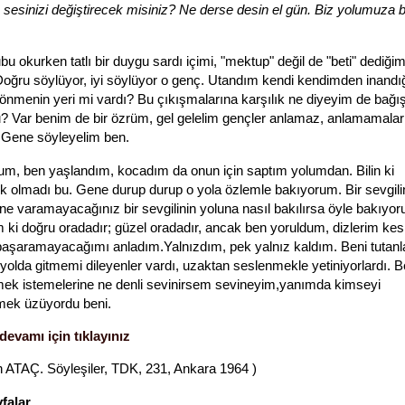
 sesinizi değiştirecek misiniz? Ne derse desin el gün. Biz yolumuza 
u okurken tatlı bir duygu sardı içimi, "mektup" değil de "beti" dediğim
oğru söylüyor, iyi söylüyor o genç. Utandım kendi kendimden inand
önmenin yeri mi vardı? Bu çıkışmalarına karşılık ne diyeyim de bağı
 Var benim de bir özrüm, gel gelelim gençler anlamaz, anlamamalar
r. Gene söyleyelim ben.
m, ben yaşlandım, kocadım da onun için saptım yolumdan. Bilin ki
k olmadı bu. Gene durup durup o yola özlemle bakıyorum. Bir sevgilin
ne varamayacağınız bir sevgilinin yoluna nasıl bakılırsa öyle bakıyo
m ki doğru oradadır; güzel oradadır, ancak ben yoruldum, dizlerim kesil
 başaramayacağımı anladım.Yalnızdım, pek yalnız kaldım. Beni tutanla
yolda gitmemi dileyenler vardı, uzaktan seslenmekle yetiniyorlardı. B
ek istemelerine ne denli sevinirsem sevineyim,yanımda kimseyi
ek üzüyordu beni.
devamı için tıklayınız
h ATAÇ. Söyleşiler, TDK, 231, Ankara 1964 )
yfalar