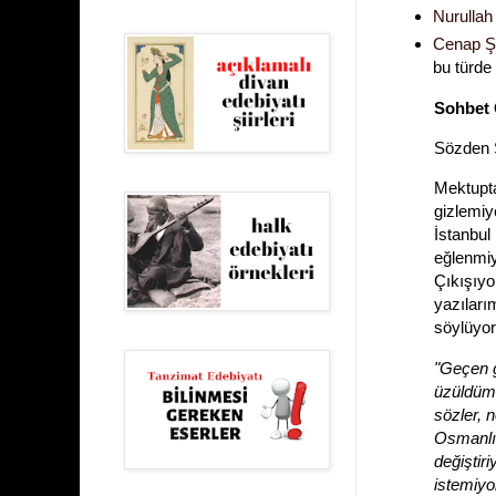
Nurullah
Cenap Ş
bu türde 
Sohbet 
Sözden 
Mektupta
gizlemiy
İstanbul
eğlenmiy
Çıkışıyo
yazıları
söylüyor
"Geçen g
üzüldüm 
sözler, n
Osmanlıc
değiştir
istemiyo