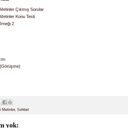
 Metinler Çıkmış Sorular
 Metinler Konu Testi
rneği 2
ısı
 (Görüşme)
i Metinler
,
Sohbet
m yok: