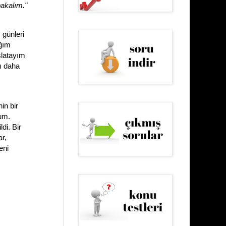
bakalım."
 günleri
ığım
şlatayım
ı daha
in bir
rum.
di. Bir
r,
eni