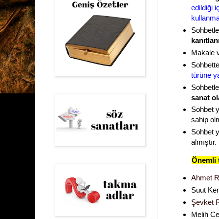
edildiği 
kullanma
Sohbetler
kanıtlan
Makale ve
Sohbett
türüne ya
Sohbetle
sanat ol
Sohbet ya
sahip olm
Sohbet ya
almıştır.
Önemli t
Ahmet R
Suut Kem
Şevket 
Melih C