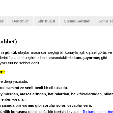
lar
Dönemler
Şiir Bilgisi
Çıkmış Sorular
Konu Tes
Sohbet)
rın
günlük olaylar
arasından seçtiği bir konuyla ilgili
kişisel
görüş ve
erini fazla derinleştirmeden karşısındakilerle
konuşuyormuş
gibi
yazı türüne sohbet denir.
eri:
e dergi yazısıdır.
erde
samimî
ve
senli-benli
bir dil kullanılır.
yimlerden, atasözlerinden, hatıralardan, halk fıkralarından, nükt
ler
den yararlanır.
rşısında biri varmış gibi sorular sorar, cevaplar verir.
ünlük konuşma dili
nin doğallığı içerisinde yazılır.
Toplumun geneline