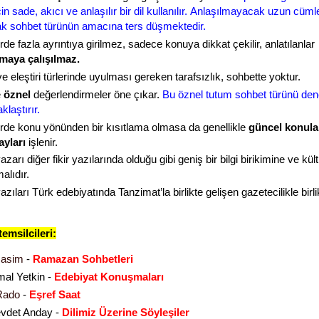
için sade, akıcı ve anlaşılır bir dil kullanılır. Anlaşılmayacak uzun cüml
k sohbet türünün amacına ters düşmektedir.
de fazla ayrıntıya girilmez, sadece konuya dikkat çekilir, anlatılanlar
maya çalışılmaz.
 eleştiri türlerinde uyulması gereken tarafsızlık, sohbette yoktur.
e
öznel
değerlendirmeler öne çıkar.
Bu öznel tutum sohbet türünü de
klaştırır.
rde konu yönünden bir kısıtlama olmasa da genellikle
güncel konula
ayları
işlenir.
zarı diğer fikir yazılarında olduğu gibi geniş bir bilgi birikimine ve kül
alıdır.
zıları Türk edebiyatında Tanzimat’la birlikte gelişen gazetecilikle birli
emsilcileri:
asim
-
Ramazan Sohbetleri
al Yetkin -
Edebiyat Konuşmaları
Rado
-
Eşref Saat
evdet Anday -
Dilimiz Üzerine Söyleşiler