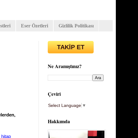
tleri
Eser Özetleri
Gizlilik Politikası
TAKİP ET
Ne Aramıştınız?
Çeviri
Select Language
▼
elerden,
Hakkımda
 hitap