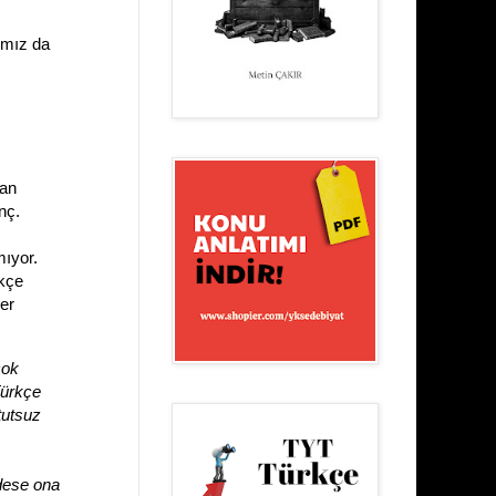
ımız da
zan
nç.
mıyor.
rkçe
ler
çok
Türkçe
tutsuz
 dese ona