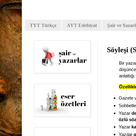
TYT Türkçe
AYT Edebiyat
Şair ve Yazar
Söyleşi (
Bir yaza
düşüncel
anlattığı
Özellikl
Gazete v
Sohbetl
Yazar
de
özlü söz
Yazar
ka
Yazılar
g