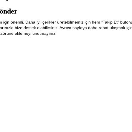
önder
m için önemli. Daha iyi içerikler üretebilmemiz için hem "Takip Et" buton
ınızla bize destek olabilirsiniz. Ayrıca sayfaya daha rahat ulaşmak içi
lasörüne eklemeyi unutmayınız.