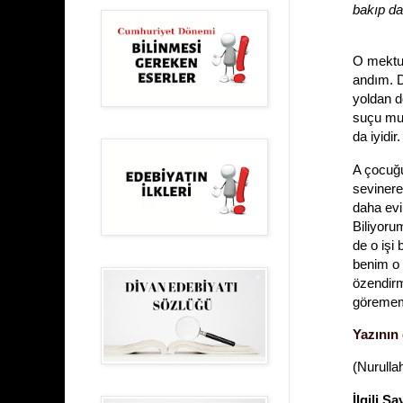
bakıp da
O mektub
andım. D
yoldan d
suçu mu?
da iyidi
A çocuğu
sevinere
daha evi
Biliyoru
de o işi
benim o 
özendirm
göremem
Yazının 
(Nurulla
İlgili Sa