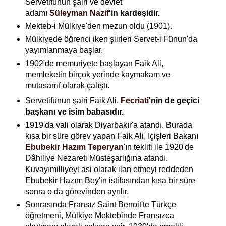
Servetifünun şairi ve devlet
adamı
Süleyman Nazif
'in kardeşidir.
Mekteb-i Mülkiye'den mezun oldu (1901).
Mülkiyede öğrenci iken şiirleri Servet-i Fünun'da
yayımlanmaya başlar.
1902'de memuriyete başlayan Faik Ali,
memleketin birçok yerinde kaymakam ve
mutasarrıf olarak çalıştı.
Servetifünun şairi Faik Ali
,
Fecriati
'nin de geçici
başkanı ve isim babasıdır.
1919'da vali olarak Diyarbakır'a atandı. Burada
kısa bir süre görev yapan Faik Ali, İçişleri Bakanı
Ebubekir Hazım Teperyan
'ın teklifi ile 1920'de
Dâhiliye Nezareti Müsteşarlığına atandı.
Kuvayımilliyeyi asi olarak ilan etmeyi reddeden
Ebubekir Hazım Bey'in istifasından kısa bir süre
sonra o da görevinden ayrılır.
Sonrasında Fransız Saint Benoit'te Türkçe
öğretmeni, Mülkiye Mektebinde Fransızca