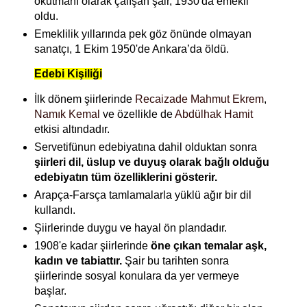
okutmanı olarak çalışan şair, 1930'da emekli
oldu.
Emeklilik yıllarında pek göz önünde olmayan
sanatçı, 1 Ekim 1950'de Ankara’da öldü.
Edebi Kişiliği
İlk dönem şiirlerinde
Recaizade Mahmut Ekrem
,
Namık Kemal
ve özellikle de
Abdülhak Hamit
etkisi altındadır.
Servetifünun edebiyatına dahil olduktan sonra
şiirleri dil, üslup ve duyuş olarak bağlı olduğu
edebiyatın tüm özelliklerini gösterir.
Arapça-Farsça tamlamalarla yüklü ağır bir dil
kullandı.
Şiirlerinde duygu ve hayal ön plandadır.
1908'e kadar şiirlerinde
öne çıkan temalar aşk,
kadın ve tabiattır.
Şair bu tarihten sonra
şiirlerinde sosyal konulara da yer vermeye
başlar.