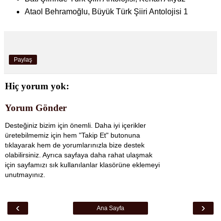
Ataol Behramoğlu, Büyük Türk Şiiri Antolojisi 1
Paylaş
Hiç yorum yok:
Yorum Gönder
Desteğiniz bizim için önemli. Daha iyi içerikler
üretebilmemiz için hem "Takip Et" butonuna
tıklayarak hem de yorumlarınızla bize destek
olabilirsiniz. Ayrıca sayfaya daha rahat ulaşmak
için sayfamızı sık kullanılanlar klasörüne eklemeyi
unutmayınız.
‹
›
Ana Sayfa