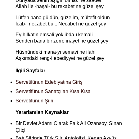
Dünyada senin aşığın olmak ne saadet
Allah ile -haşa!- bu rekabet ne güzel şey
Lütfen bana güldün, güzelim, mültefit oldun
İcab-ı necabet bu... Necabet ne güzel şey
Ey hilkatin emsali yok ibda-ı kemali
Senden bana bir zerre inayet ne güzel şey
Hüsnündeki mana-yı semavi ne ilahi
Aşkımdaki reng-i ebediyyet ne güzel şey
İlgili Sayfalar
Servetifünun Edebiyatına Giriş
Servetifünun Sanatçıları Kısa Kısa
Servetifünun Şiiri
Yararlanılan Kaynaklar
Bir Devlet Adamı Olarak Faik Ali Ozansoy, Sinan
Çitçi
Batı Şiirinde Türk Şiiri Antolojisi, Kenan Akyüz