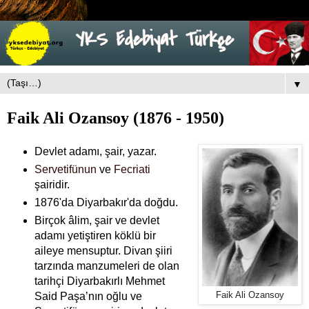
▼
Faik Ali Ozansoy (1876 - 1950)
Devlet adamı, şair, yazar.
Servetifünun
ve
Fecriati
şairidir.
1876'da Diyarbakır'da doğdu.
Birçok âlim, şair ve devlet
adamı yetiştiren köklü bir
aileye mensuptur. Divan şiiri
tarzında manzumeleri de olan
tarihçi Diyarbakırlı Mehmet
Said Paşa’nın oğlu ve
Faik Ali Ozansoy