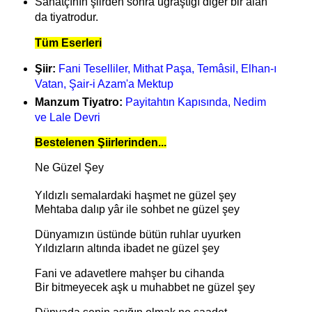
Sanatçının şiirden sonra uğraştığı diğer bir alan
da tiyatrodur.
Tüm Eserleri
Şiir:
Fani Teselliler, Mithat Paşa, Temâsil, Elhan-ı
Vatan, Şair-i Azam'a Mektup
Manzum Tiyatro:
Payitahtın Kapısında, Nedim
ve Lale Devri
Bestelenen Şiirlerinden...
Ne Güzel Şey
Yıldızlı semalardaki haşmet ne güzel şey
Mehtaba dalıp yâr ile sohbet ne güzel şey
Dünyamızın üstünde bütün ruhlar uyurken
Yıldızların altında ibadet ne güzel şey
Fani ve adavetlere mahşer bu cihanda
Bir bitmeyecek aşk u muhabbet ne güzel şey