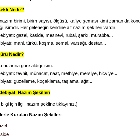
ekli Nedir?
in nazım birimi, birim sayısı, ölçüsü, kafiye şeması kimi zaman da ko
ğı isimdir. Her geleneğin kendine ait nazım şekilleri vardır:
ebiyatı: gazel, kaside, mesnevi, rubai, şarkı, murabba...
biyatı: mani, türkü, koşma, semai, varsağı, destan...
ürü Nedir?
 konularına göre aldığı isim.
ebiyatı: tevhit, münacat, naat, methiye, mersiye, hicviye...
biyatı: güzelleme, koçaklama, taşlama, ağıt...
ebiyatı Nazım Şekilleri
 bilgi için ilgili nazım şekline tıklayınız.)
lerle Kurulan Nazım Şekilleri
zel
side