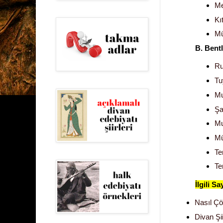
Me
Kı
Mü
B. Bentl
Ru
T
Mu
Şa
M
Mü
Te
Te
İlgili S
Nasıl Çö
Divan Şii