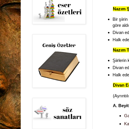
Nazım Ş
Bir şiir
göre aldı
Divan ed
Halk ede
Nazım T
Şiirlerin
Divan ed
Halk ede
Divan Ed
(
Ayrıntılı
A. Beyit
Ga
Ka