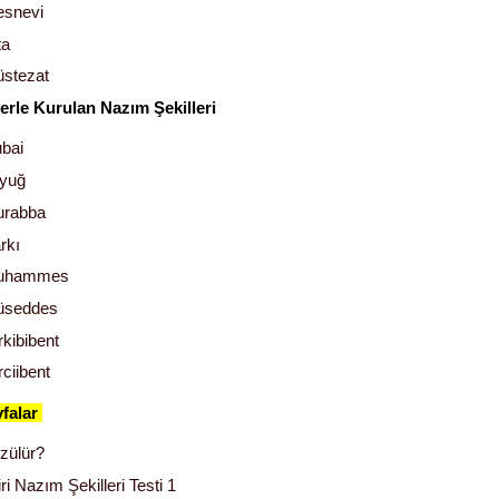
snevi
ta
stezat
erle Kurulan Nazım Şekilleri
bai
uyuğ
rabba
rkı
uhammes
seddes
rkibibent
rciibent
ayfalar
zülür?
ri Nazım Şekilleri Testi 1