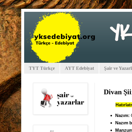
TYT Türkçe
AYT Edebiyat
Şair ve Yazar
Divan Şii
Hatırla
Nazım:
Ö
Nazım bi
Manzum