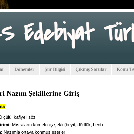
lar
Dönemler
Şiir Bilgisi
Çıkmış Sorular
Konu Tes
ri Nazım Şekillerine Giriş
tma
lçülü, kafiyeli söz
rimi:
Mısraların kümeleniş şekli (beyit, dörtlük, bent)
:
Nazımla ortaya konmuş eserler