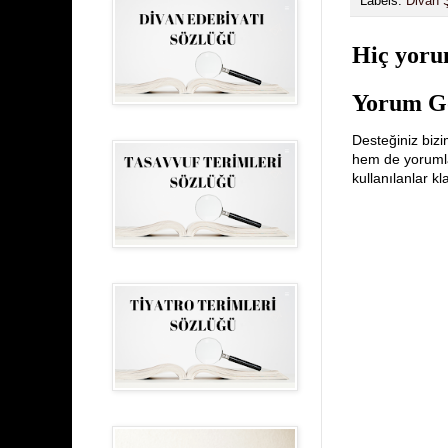
Labels:
Divan Ş
Hiç yoru
Yorum G
Desteğiniz bizi
hem de yorumlar
kullanılanlar k