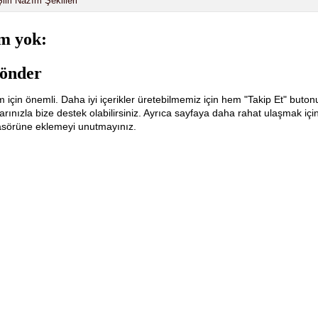
iiri Nazım Şekilleri
m yok:
önder
m için önemli. Daha iyi içerikler üretebilmemiz için hem "Takip Et" buton
ınızla bize destek olabilirsiniz. Ayrıca sayfaya daha rahat ulaşmak içi
lasörüne eklemeyi unutmayınız.