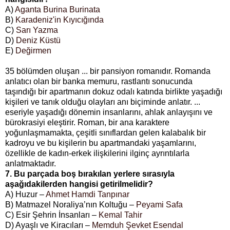
A)
Aganta Burina Burinata
B)
Karadeniz'in Kıyıcığında
C)
Sarı Yazma
D)
Deniz Küstü
E)
Değirmen
35 bölümden oluşan ... bir pansiyon romanıdır. Romanda
anlatıcı olan bir banka memuru, rastlantı sonucunda
taşındığı bir apartmanın dokuz odalı katında birlikte yaşadığı
kişileri ve tanık olduğu olayları anı biçiminde anlatır. ...
eseriyle yaşadığı dönemin insanlarını, ahlak anlayışını ve
bürokrasiyi eleştirir. Roman, bir ana karaktere
yoğunlaşmamakta, çeşitli sınıflardan gelen kalabalık bir
kadroyu ve bu kişilerin bu apartmandaki yaşamlarını,
özellikle de kadın-erkek ilişkilerini ilginç ayrıntılarla
anlatmaktadır.
7. Bu parçada boş bırakılan yerlere sırasıyla
aşağıdakilerden hangisi getirilmelidir?
A) Huzur –
Ahmet Hamdi Tanpınar
B) Matmazel Noraliya’nın Koltuğu –
Peyami Safa
C) Esir Şehrin İnsanları –
Kemal Tahir
D) Ayaşlı ve Kiracıları –
Memduh Şevket Esendal