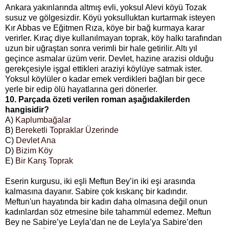
Ankara yakınlarında altmış evli, yoksul Alevi köyü Tozak
susuz ve gölgesizdir. Köyü yoksulluktan kurtarmak isteyen
Kır Abbas ve Eğitmen Rıza, köye bir bağ kurmaya karar
verirler. Kıraç diye kullanılmayan toprak, köy halkı tarafından
uzun bir uğraştan sonra verimli bir hale getirilir. Altı yıl
geçince asmalar üzüm verir. Devlet, hazine arazisi olduğu
gerekçesiyle işgal ettikleri araziyi köylüye satmak ister.
Yoksul köylüler o kadar emek verdikleri bağları bir gece
yerle bir edip ölü hayatlarına geri dönerler.
10. Parçada özeti verilen roman aşağıdakilerden
hangisidir?
A)
Kaplumbağalar
B)
Bereketli Topraklar Üzerinde
C)
Devlet Ana
D)
Bizim Köy
E)
Bir Karış Toprak
Eserin kurgusu, iki eşli Meftun Bey’in iki eşi arasında
kalmasına dayanır. Sabire çok kıskanç bir kadındır.
Meftun'un hayatında bir kadın daha olmasına değil onun
kadınlardan söz etmesine bile tahammül edemez. Meftun
Bey ne Sabire’ye Leyla’dan ne de Leyla’ya Sabire’den