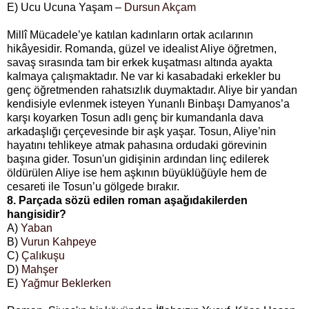
E) Ucu Ucuna Yaşam –
Dursun Akçam
Millî Mücadele’ye katılan kadınların ortak acılarının
hikâyesidir. Romanda, güzel ve idealist Aliye öğretmen,
savaş sırasında tam bir erkek kuşatması altında ayakta
kalmaya çalışmaktadır. Ne var ki kasabadaki erkekler bu
genç öğretmenden rahatsızlık duymaktadır. Aliye bir yandan
kendisiyle evlenmek isteyen Yunanlı Binbaşı Damyanos’a
karşı koyarken Tosun adlı genç bir kumandanla dava
arkadaşlığı çerçevesinde bir aşk yaşar. Tosun, Aliye’nin
hayatını tehlikeye atmak pahasına ordudaki görevinin
başına gider. Tosun'un gidişinin ardından linç edilerek
öldürülen Aliye ise hem aşkının büyüklüğüyle hem de
cesareti ile Tosun’u gölgede bırakır.
8. Parçada sözü edilen roman aşağıdakilerden
hangisidir?
A)
Yaban
B)
Vurun Kahpeye
C)
Çalıkuşu
D)
Mahşer
E)
Yağmur Beklerken