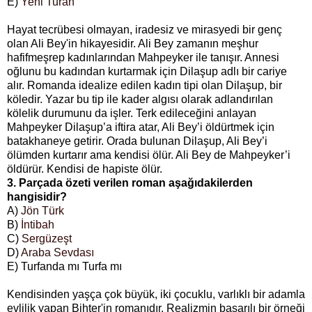
E)
Yeni Turan
Hayat tecrübesi olmayan, iradesiz ve mirasyedi bir genç
olan Ali Bey'in hikayesidir. Ali Bey zamanın meşhur
hafifmeşrep kadınlarından Mahpeyker ile tanışır. Annesi
oğlunu bu kadından kurtarmak için Dilaşup adlı bir cariye
alır. Romanda idealize edilen kadın tipi olan Dilaşup, bir
köledir. Yazar bu tip ile kader algısı olarak adlandırılan
kölelik durumunu da işler. Terk edileceğini anlayan
Mahpeyker Dilaşup’a iftira atar, Ali Bey’i öldürtmek için
batakhaneye getirir. Orada bulunan Dilaşup, Ali Bey’i
ölümden kurtarır ama kendisi ölür. Ali Bey de Mahpeyker’i
öldürür. Kendisi de hapiste ölür.
3. Parçada özeti verilen roman aşağıdakilerden
hangisidir?
A)
Jön Türk
B)
İntibah
C)
Sergüzeşt
D)
Araba Sevdası
E) Turfanda mı Turfa mı
Kendisinden yaşça çok büyük, iki çocuklu, varlıklı bir adamla
evlilik yapan Bihter'in romanıdır. Realizmin başarılı bir örneği