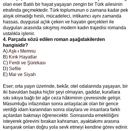
olan eser Batılı bir hayat yaşayan zengin bir Türk ailesinin
etrafında geçmektedir. Türk toplumunun o zamana kadar pek
alışık olmadığı hırslı, mücadeleci, intikamcı aynı zamanda
hassas, duygusal açlık çeken ve hayatın gerçekleri ile
duyguları arasında sıkışmış modern kadın trajedisi romanda
ustalıkla işlenir.
4. Parçada sözü edilen roman aşağıdakilerden
hangisidir?
A)
Aşk-ı Memnu
B)
Kırık Hayatlar
C)
Ferdi ve Şürekası
D)
Sefile
E)
Mai ve Siyah
Eser; orta yaşın üzerinde, bekâr, otel odalarında yaşayan, bir
iki bavuldan başka hiçbir şeyi olmayan, gaddar, kurallara
sıkı sıkıya bağlı bir ağır ceza hâkiminin çevresinde gelişir.
Masumluğu infazından sonra anlaşılacak olan bir gence
verdiği idam kararından sonra olaylara ve insanlara farklı
açılardan bakmayı öğrenecektir. Sonrasında emekliliğini
isteyerek görevini bırakan kahraman, ayaktakımı arasına
karışarak onları doğru yola sevk etmeyi kendine görev edinir.