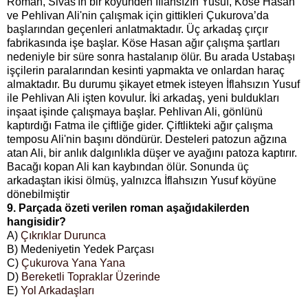
Roman, Sivas'ın bir köyünden İflahsızın Yusuf, Köse Hasan
ve Pehlivan Ali'nin çalışmak için gittikleri Çukurova’da
başlarından geçenleri anlatmaktadır. Üç arkadaş çırçır
fabrikasında işe başlar. Köse Hasan ağır çalışma şartları
nedeniyle bir süre sonra hastalanıp ölür. Bu arada Ustabaşı
işçilerin paralarından kesinti yapmakta ve onlardan haraç
almaktadır. Bu durumu şikayet etmek isteyen İflahsızın Yusuf
ile Pehlivan Ali işten kovulur. İki arkadaş, yeni buldukları
inşaat işinde çalışmaya başlar. Pehlivan Ali, gönlünü
kaptırdığı Fatma ile çiftliğe gider. Çiftlikteki ağır çalışma
temposu Ali'nin başını döndürür. Desteleri patozun ağzına
atan Ali, bir anlık dalgınlıkla düşer ve ayağını patoza kaptırır.
Bacağı kopan Ali kan kaybından ölür. Sonunda üç
arkadaştan ikisi ölmüş, yalnızca İflahsızın Yusuf köyüne
dönebilmiştir
9. Parçada özeti verilen roman aşağıdakilerden
hangisidir?
A)
Çıkrıklar Durunca
B) Medeniyetin Yedek Parçası
C)
Çukurova Yana Yana
D)
Bereketli Topraklar Üzerinde
E)
Yol Arkadaşları