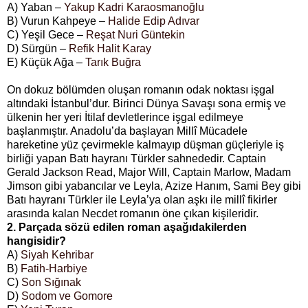
A) Yaban –
Yakup Kadri Karaosmanoğlu
B) Vurun Kahpeye –
Halide Edip Adıvar
C) Yeşil Gece –
Reşat Nuri Güntekin
D) Sürgün –
Refik Halit Karay
E) Küçük Ağa –
Tarık Buğra
On dokuz bölümden oluşan romanın odak noktası işgal
altındaki İstanbul’dur. Birinci Dünya Savaşı sona ermiş ve
ülkenin her yeri İtilaf devletlerince işgal edilmeye
başlanmıştır. Anadolu’da başlayan Millî Mücadele
hareketine yüz çevirmekle kalmayıp düşman güçleriyle iş
birliği yapan Batı hayranı Türkler sahnededir. Captain
Gerald Jackson Read, Major Will, Captain Marlow, Madam
Jimson gibi yabancılar ve Leyla, Azize Hanım, Sami Bey gibi
Batı hayranı Türkler ile Leyla’ya olan aşkı ile millî fikirler
arasında kalan Necdet romanın öne çıkan kişileridir.
2. Parçada sözü edilen roman aşağıdakilerden
hangisidir?
A)
Siyah Kehribar
B)
Fatih-Harbiye
C)
Son Sığınak
D)
Sodom ve Gomore