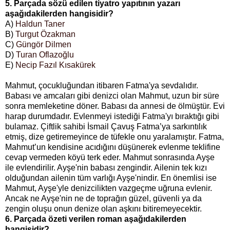
5. Parçada sözü edilen tiyatro yapıtının yazarı
aşağıdakilerden hangisidir?
A)
Haldun Taner
B)
Turgut Özakman
C)
Güngör Dilmen
D)
Turan Oflazoğlu
E)
Necip Fazıl Kısakürek
Mahmut, çocukluğundan itibaren Fatma'ya sevdalıdır.
Babası ve amcaları gibi denizci olan Mahmut, uzun bir süre
sonra memleketine döner. Babası da annesi de ölmüştür. Evi
harap durumdadır. Evlenmeyi istediği Fatma'yı bıraktığı gibi
bulamaz. Çiftlik sahibi İsmail Çavuş Fatma’ya sarkıntılık
etmiş, dize getiremeyince de tüfekle onu yaralamıştır. Fatma,
Mahmut’un kendisine acıdığını düşünerek evlenme teklifine
cevap vermeden köyü terk eder. Mahmut sonrasında Ayşe
ile evlendirilir. Ayşe'nin babası zengindir. Ailenin tek kızı
olduğundan ailenin tüm varlığı Ayşe'nindir. En önemlisi ise
Mahmut, Ayşe'yle denizcilikten vazgeçme uğruna evlenir.
Ancak ne Ayşe'nin ne de toprağın güzel, güvenli ya da
zengin oluşu onun denize olan aşkını bitiremeyecektir.
6. Parçada özeti verilen roman aşağıdakilerden
hangisidir?