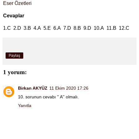
Eser Özetleri
Cevaplar
1.C 2.D 3.B 4.A 5.E 6.A 7.D 8.B 9.D 10.A 11.B 12.C
Paylaş
1 yorum:
Birkan AKYÜZ
11 Ekim 2020 17:26
10. sorunun cevabı '' A'' olmalı.
Yanıtla