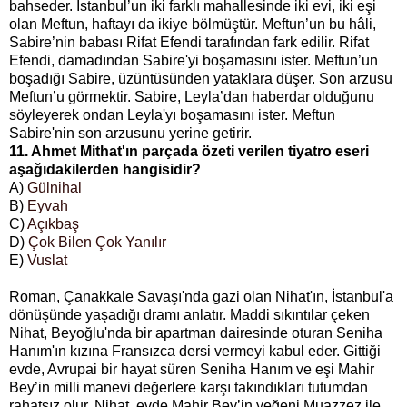
bahseder. İstanbul’un iki farklı mahallesinde iki evi, iki eşi
olan Meftun, haftayı da ikiye bölmüştür. Meftun’un bu hâli,
Sabire’nin babası Rifat Efendi tarafından fark edilir. Rifat
Efendi, damadından Sabire'yi boşamasını ister. Meftun’un
boşadığı Sabire, üzüntüsünden yataklara düşer. Son arzusu
Meftun’u görmektir. Sabire, Leyla’dan haberdar olduğunu
söyleyerek ondan Leyla'yı boşamasını ister. Meftun
Sabire'nin son arzusunu yerine getirir.
11. Ahmet Mithat'ın parçada özeti verilen tiyatro eseri
aşağıdakilerden hangisidir?
A)
Gülnihal
B)
Eyvah
C)
Açıkbaş
D)
Çok Bilen Çok Yanılır
E)
Vuslat
Roman, Çanakkale Savaşı'nda gazi olan Nihat'ın, İstanbul'a
dönüşünde yaşadığı dramı anlatır. Maddi sıkıntılar çeken
Nihat, Beyoğlu'nda bir apartman dairesinde oturan Seniha
Hanım'ın kızına Fransızca dersi vermeyi kabul eder. Gittiği
evde, Avrupai bir hayat süren Seniha Hanım ve eşi Mahir
Bey’in milli manevi değerlere karşı takındıkları tutumdan
rahatsız olur. Nihat, evde Mahir Bey’in yeğeni Muazzez ile